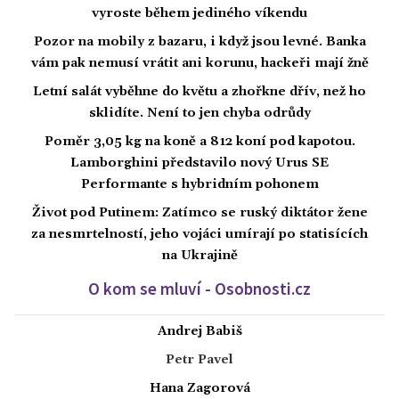
vyroste během jediného víkendu
Pozor na mobily z bazaru, i když jsou levné. Banka
vám pak nemusí vrátit ani korunu, hackeři mají žně
Letní salát vyběhne do květu a zhořkne dřív, než ho
sklidíte. Není to jen chyba odrůdy
Poměr 3,05 kg na koně a 812 koní pod kapotou.
Lamborghini představilo nový Urus SE
Performante s hybridním pohonem
Život pod Putinem: Zatímco se ruský diktátor žene
za nesmrtelností, jeho vojáci umírají po statisících
na Ukrajině
O kom se mluví - Osobnosti.cz
Andrej Babiš
Petr Pavel
Hana Zagorová