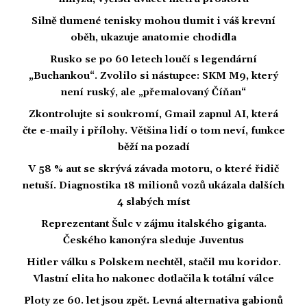
Silně tlumené tenisky mohou tlumit i váš krevní
oběh, ukazuje anatomie chodidla
Rusko se po 60 letech loučí s legendární
„Buchankou“. Zvolilo si nástupce: SKM M9, který
není ruský, ale „přemalovaný Číňan“
Zkontrolujte si soukromí, Gmail zapnul AI, která
čte e-maily i přílohy. Většina lidí o tom neví, funkce
běží na pozadí
V 58 % aut se skrývá závada motoru, o které řidič
netuší. Diagnostika 18 milionů vozů ukázala dalších
4 slabých míst
Reprezentant Šulc v zájmu italského giganta.
Českého kanonýra sleduje Juventus
Hitler válku s Polskem nechtěl, stačil mu koridor.
Vlastní elita ho nakonec dotlačila k totální válce
Ploty ze 60. let jsou zpět. Levná alternativa gabionů