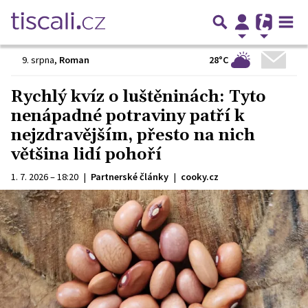
28°C
9. srpna
,
Roman
Rychlý kvíz o luštěninách: Tyto
nenápadné potraviny patří k
nejzdravějším, přesto na nich
většina lidí pohoří
1. 7. 2026 – 18:20
|
Partnerské články
|
cooky.cz