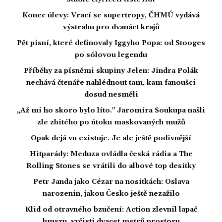
Konec úlevy: Vrací se supertropy, ČHMÚ vydává
výstrahu pro dvanáct krajů
Pět písní, které definovaly Iggyho Popa: od Stooges
po sólovou legendu
Příběhy za písněmi skupiny Jelen: Jindra Polák
nechává čtenáře nahlédnout tam, kam fanoušci
dosud nesměli
„Až mi ho skoro bylo líto." Jaromíra Soukupa našli
zle zbitého po útoku maskovaných mužů
Opak dejá vu existuje. Je ale ještě podivnější
Hitparády: Meduza ovládla česká rádia a The
Rolling Stones se vrátili do albové top desítky
Petr Janda jako Cézar na nosítkách: Oslava
narozenin, jakou Česko ještě nezažilo
Klid od otravného bzučení: Action zlevnil lapač
hmyzu, vyčistí dvacet metrů prostoru