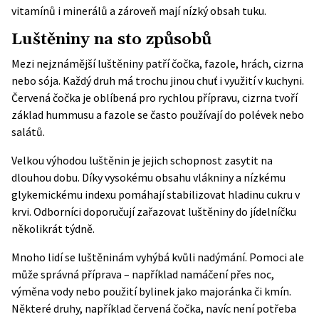
vitamínů i minerálů a zároveň mají nízký obsah tuku.
Luštěniny na sto způsobů
Mezi nejznámější luštěniny patří čočka, fazole, hrách, cizrna
nebo sója. Každý druh má trochu jinou chuť i využití v kuchyni.
Červená čočka je oblíbená pro rychlou přípravu, cizrna tvoří
základ hummusu a fazole se často používají do polévek nebo
salátů.
Velkou výhodou luštěnin je jejich schopnost zasytit na
dlouhou dobu. Díky vysokému obsahu vlákniny a nízkému
glykemickému indexu pomáhají stabilizovat hladinu cukru v
krvi. Odborníci doporučují zařazovat luštěniny do jídelníčku
několikrát týdně.
Mnoho lidí se luštěninám vyhýbá kvůli nadýmání. Pomoci ale
může správná příprava – například namáčení přes noc,
výměna vody nebo použití bylinek jako majoránka či kmín.
Některé druhy, například červená čočka, navíc není potřeba