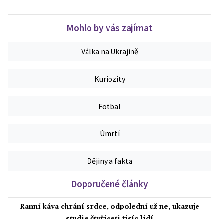
Mohlo by vás zajímat
Válka na Ukrajině
Kuriozity
Fotbal
Úmrtí
Dějiny a fakta
Doporučené články
Ranní káva chrání srdce, odpolední už ne, ukazuje
studie čtyřiceti tisíc lidí