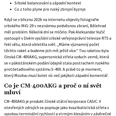
Srbské balancování a západní kontext
Co z toho plyne pro ruský zbrojní byznys
Když se v březnu 2026 na internetu objevily fotografie
srbského MiG-29 s neznámou podvěsnou zbraní, Bělehrad
měl problém. Několik dní se mlčelo. Pak Aleksandar Vučić
vystoupil v živém vysílání srbské veřejnoprávní televize RTS a
řekl větu, která obletěla svět: „Máme významný počet
těchto raket a budeme jich mít ještě více.“ Tou raketou byla
čínská CM-400AKG, supersonická střela vzduch-země, která
se v pákistánském podání údajně stala postrachem ruského
protiletadlového systému S-400. A právě to je moment,
který Moskvu musí bolet víc než jakýkoli západní komentář.
Co je CM-400AKG a proč o ní svět
mluví
CM-400AKG je produkt čínské státní korporace CASIC. V
otevřených zdrojích se popisuje jako kvazibalistická střela s
vysokou terminální rychlostí a strmým klesáním v závěrečné