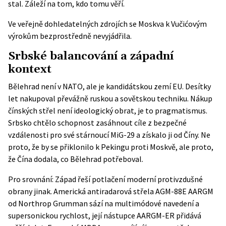
stal. Záleží na tom, kdo tomu věří.
Ve veřejně dohledatelných zdrojích se Moskva k Vučićovým
výrokům bezprostředně nevyjádřila.
Srbské balancování a západní
kontext
Bělehrad není v NATO, ale je kandidátskou zemí EU. Desítky
let nakupoval převážně ruskou a sovětskou techniku. Nákup
čínských střel není ideologický obrat, je to pragmatismus.
Srbsko chtělo schopnost zasáhnout cíle z bezpečné
vzdálenosti pro své stárnoucí MiG-29 a získalo ji od Číny. Ne
proto, že by se přiklonilo k Pekingu proti Moskvě, ale proto,
že Čína dodala, co Bělehrad potřeboval.
Pro srovnání: Západ řeší potlačení moderní protivzdušné
obrany jinak. Americká antiradarová střela AGM-88E AARGM
od
Northrop Grumman
sází na multimódové navedení a
supersonickou rychlost, její nástupce AARGM-ER přidává