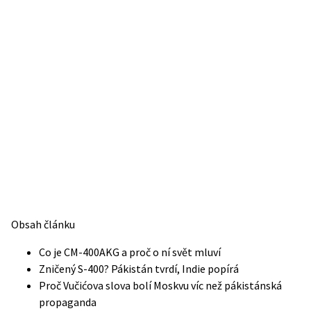
Obsah článku
Co je CM-400AKG a proč o ní svět mluví
Zničený S-400? Pákistán tvrdí, Indie popírá
Proč Vučićova slova bolí Moskvu víc než pákistánská
propaganda