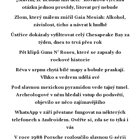
„Slavím, že nebudu mít děti." Kovalová vyřešila
otázku jednou provždy, litovat prý nebude
Zlom, který málem zničil Gaia Mesiah: Alkohol,
závislost, ticho a návrat k hudbě
Ústřice dokázaly vyfiltrovat celý Chesapeake Bay za
týden, dnes to trvá přes rok
Pět klipů Guns N‘ Roses, které se zapsaly do
rockové historie
Réva v srpnu chytá bílé mapy a bobule praskají.
Vlhko s vedrem udělá své
Pod slavnou mexickou pyramidou vede tajný tunel.
Archeologové v něm hledali vstup do podsvětí,
objevilo se něco zajímavějšího
WhatsApp v září přestane fungovat na některých
telefonech s Androidem. Ověřte si, zda se to týká i
vás
V roce 1988 Porsche rozloučilo slavnou G-sérii