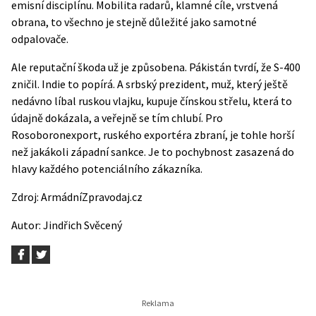
emisní disciplínu. Mobilita radarů, klamné cíle, vrstvená
obrana, to všechno je stejně důležité jako samotné
odpalovače.
Ale reputační škoda už je způsobena. Pákistán tvrdí, že S-400
zničil. Indie to popírá. A srbský prezident, muž, který ještě
nedávno líbal ruskou vlajku, kupuje čínskou střelu, která to
údajně dokázala, a veřejně se tím chlubí. Pro
Rosoboronexport, ruského exportéra zbraní, je tohle horší
než jakákoli západní sankce. Je to pochybnost zasazená do
hlavy každého potenciálního zákazníka.
Zdroj:
ArmádníZpravodaj.cz
Autor:
Jindřich Svěcený