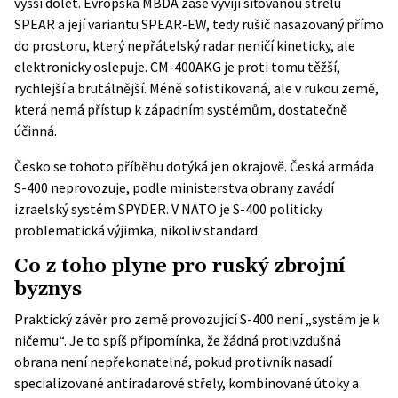
vyšší dolet. Evropská MBDA zase vyvíjí síťovanou střelu
SPEAR a její variantu SPEAR-EW, tedy rušič nasazovaný přímo
do prostoru, který nepřátelský radar neničí kineticky, ale
elektronicky oslepuje. CM-400AKG je proti tomu těžší,
rychlejší a brutálnější. Méně sofistikovaná, ale v rukou země,
která nemá přístup k západním systémům, dostatečně
účinná.
Česko se tohoto příběhu dotýká jen okrajově. Česká armáda
S-400 neprovozuje, podle ministerstva obrany zavádí
izraelský systém SPYDER. V NATO je S-400 politicky
problematická výjimka, nikoliv standard.
Co z toho plyne pro ruský zbrojní
byznys
Praktický závěr pro země provozující S-400 není „systém je k
ničemu“. Je to spíš připomínka, že žádná protivzdušná
obrana není nepřekonatelná, pokud protivník nasadí
specializované antiradarové střely, kombinované útoky a