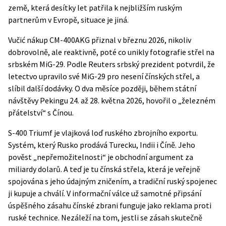
země, která desítky let patřila k nejbližším ruským
partnerům v Evropě, situace je jiná.
Vučić nákup CM-400AKG přiznal v březnu 2026, nikoliv
dobrovolně, ale reaktivně, poté co unikly fotografie střel na
srbském MiG-29. Podle
Reuters
srbský prezident potvrdil, že
letectvo upravilo své MiG-29 pro nesení čínských střel, a
slíbil další dodávky. O dva měsíce později, během státní
návštěvy Pekingu 24. až 28. května 2026, hovořil o „železném
přátelství“ s Čínou.
S-400 Triumf je vlajková loď ruského zbrojního exportu.
Systém, který Rusko prodává Turecku, Indii i Číně. Jeho
pověst „nepřemožitelnosti“ je obchodní argument za
miliardy dolarů. A teď je tu čínská střela, která je veřejně
spojována s jeho údajným zničením, a tradiční ruský spojenec
ji kupuje a chválí. V informační válce už samotné připsání
úspěšného zásahu čínské zbrani funguje jako reklama proti
ruské technice. Nezáleží na tom, jestli se zásah skutečně