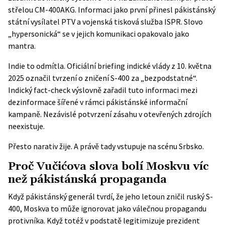
střelou CM-400AKG. Informaci jako první přinesl pákistánský
státní vysílatel PTV a vojenská tisková služba ISPR. Slovo
„hypersonická“ se v jejich komunikaci opakovalo jako
mantra.
Indie to odmítla. Oficiální
briefing indické vlády
z 10. května
2025 označil tvrzení o zničení S-400 za „bezpodstatné“.
Indický fact-check výslovně zařadil tuto informaci mezi
dezinformace šířené v rámci pákistánské informační
kampaně. Nezávislé potvrzení zásahu v otevřených zdrojích
neexistuje.
Přesto narativ žije. A právě tady vstupuje na scénu Srbsko.
Proč Vučićova slova bolí Moskvu víc
než pákistánská propaganda
Když pákistánský generál tvrdí, že jeho letoun zničil ruský S-
400, Moskva to může ignorovat jako válečnou propagandu
protivníka. Když totéž v podstatě legitimizuje prezident