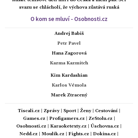
Ruské tenisové děti míří do Česka a mění pas. Šéf
svazu se chlácholí, že výchova zůstává ruská
O kom se mluví - Osobnosti.cz
Andrej Babiš
Petr Pavel
Hana Zagorová
Kazma Kazmitch
Kim Kardashian
Karlos Vémola
Marek Ztracený
Tiscali.cz
|
Zprávy
|
Sport
|
Ženy
|
Cestování
|
Games.cz
|
Profigamers.cz
|
ZeStolu.cz
|
Osobnosti.cz
|
Karaoketexty.cz
|
Úschovna.cz
|
Nedd.cz
|
Moulík.cz
|
Fights.cz
|
Dokina.cz
|