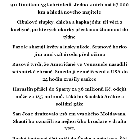
911 limitkou 43 kabrioletů. Jedno z nich má 67 000
km a hledá nového majitele
Cibulové slupky, chleba a kapka jódu: tři věci z
kuchyně, po kterých okurky přestanou žloutnout do
týdne
Fazole shazují květy a lusky nikde. Srpnové horko
jim umí vzít úrodu před očima
Rusové tvrdí, že Američané ve Venezuele nasadili
seismické zbraně. Smetlo ji zemětřesení a USA do
24 hodin zrušily sankce
Haraslín přišel do Sparty za 36 milionů Kč, odejít
může za 145 milionů. Láká ho Saúdská Arábie a
solidní gáže
San Jose draftovalo 216 cm vysokého Moldavana.
Skauti ho označili za nejhoršího bruslaře v draftu
NHL