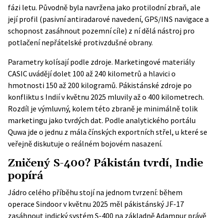
fázi letu. Původně byla navržena jako protilodní zbraň, ale
její profil (pasivní antiradarové navedení, GPS/INS navigace a
schopnost zasáhnout pozemní cíle) z ní dělá nástroj pro
potlačení nepřátelské protivzdušné obrany.
Parametry kolísají podle zdroje. Marketingové materiály
CASIC uvádějí dolet 100 až 240 kilometrů a hlavici o
hmotnosti 150 až 200 kilogramů. Pákistánské zdroje po
konfliktu s Indií v květnu 2025 mluvily až o 400 kilometrech.
Rozdíl je výmluvný, kolem této zbraně je minimálně tolik
marketingu jako tvrdých dat. Podle analytického portálu
Quwa
jde o jednu z mála čínských exportních střel, u které se
veřejně diskutuje o reálném bojovém nasazení.
Zničený S-400? Pákistán tvrdí, Indie
popírá
Jádro celého příběhu stojí na jednom tvrzení: během
operace Sindoor v květnu 2025 měl pákistánský JF-17
zasáhnout indický systém S-400 na základně Adampur právě