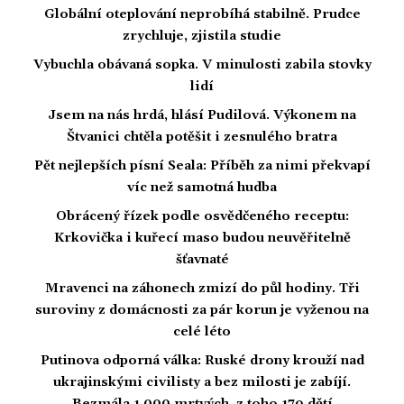
Globální oteplování neprobíhá stabilně. Prudce
zrychluje, zjistila studie
Vybuchla obávaná sopka. V minulosti zabila stovky
lidí
Jsem na nás hrdá, hlásí Pudilová. Výkonem na
Štvanici chtěla potěšit i zesnulého bratra
Pět nejlepších písní Seala: Příběh za nimi překvapí
víc než samotná hudba
Obrácený řízek podle osvědčeného receptu:
Krkovička i kuřecí maso budou neuvěřitelně
šťavnaté
Mravenci na záhonech zmizí do půl hodiny. Tři
suroviny z domácnosti za pár korun je vyženou na
celé léto
Putinova odporná válka: Ruské drony krouží nad
ukrajinskými civilisty a bez milosti je zabíjí.
Bezmála 1 000 mrtvých, z toho 179 dětí