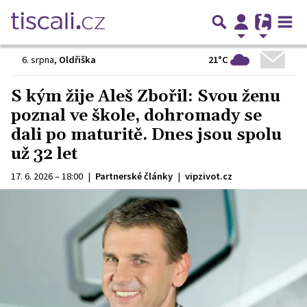
21°C
6. srpna
,
Oldřiška
S kým žije Aleš Zbořil: Svou ženu
poznal ve škole, dohromady se
dali po maturitě. Dnes jsou spolu
už 32 let
17. 6. 2026 – 18:00
|
Partnerské články
|
vipzivot.cz