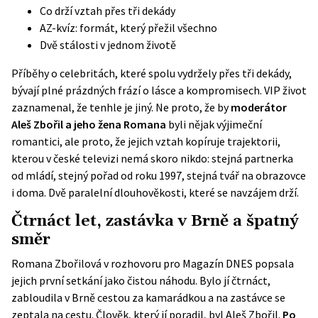
Co drží vztah přes tři dekády
AZ-kvíz: formát, který přežil všechno
Dvě stálosti v jednom životě
Příběhy o celebritách, které spolu vydržely přes tři dekády,
bývají plné prázdných frází o lásce a kompromisech. VIP život
zaznamenal, že tenhle je jiný. Ne proto, že by
moderátor
Aleš Zbořil a jeho žena Romana
byli nějak výjimeční
romantici, ale proto, že jejich vztah kopíruje trajektorii,
kterou v české televizi nemá skoro nikdo: stejná partnerka
od mládí, stejný pořad od roku 1997, stejná tvář na obrazovce
i doma. Dvě paralelní dlouhověkosti, které se navzájem drží.
Čtrnáct let, zastávka v Brně a špatný
směr
Romana Zbořilová v rozhovoru pro
Magazín DNES
popsala
jejich první setkání jako čistou náhodu. Bylo jí čtrnáct,
zabloudila v Brně cestou za kamarádkou a na zastávce se
zeptala na cestu. Člověk, který jí poradil, byl Aleš Zbořil.
Po