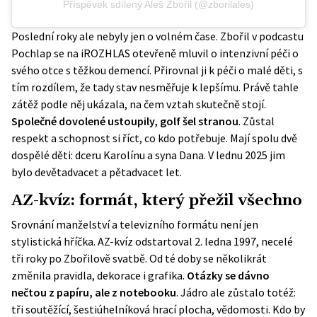
Příspěvek sdílený Aleš Zbořil (@zborilales)
Poslední roky ale nebyly jen o volném čase. Zbořil v podcastu
Pochlap se na iROZHLAS
otevřeně mluvil o intenzivní péči o
svého otce s těžkou demencí. Přirovnal ji k péči o malé děti, s
tím rozdílem, že tady stav nesměřuje k lepšímu. Právě tahle
zátěž podle něj ukázala, na čem vztah skutečně stojí.
Společné dovolené ustoupily, golf šel stranou
. Zůstal
respekt a schopnost si říct, co kdo potřebuje. Mají spolu dvě
dospělé děti: dceru Karolínu a syna Dana. V lednu 2025 jim
bylo devětadvacet a pětadvacet let.
AZ-kvíz: formát, který přežil všechno
Srovnání manželství a televizního formátu není jen
stylistická hříčka. AZ-kvíz odstartoval 2. ledna 1997, necelé
tři roky po Zbořilově svatbě. Od té doby se několikrát
změnila pravidla, dekorace i grafika.
Otázky se dávno
nečtou z papíru, ale z notebooku
. Jádro ale zůstalo totéž:
tři soutěžící, šestiúhelníková hrací plocha, vědomosti. Kdo by