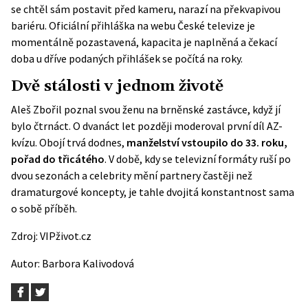
se chtěl sám postavit před kameru, narazí na překvapivou
bariéru.
Oficiální přihláška na webu České televize
je
momentálně pozastavená, kapacita je naplněná a čekací
doba u dříve podaných přihlášek se počítá na roky.
Dvě stálosti v jednom životě
Aleš Zbořil poznal svou ženu na brněnské zastávce, když jí
bylo čtrnáct. O dvanáct let později moderoval první díl AZ-
kvízu. Obojí trvá dodnes,
manželství vstoupilo do 33. roku,
pořad do třicátého
. V době, kdy se televizní formáty ruší po
dvou sezonách a celebrity mění partnery častěji než
dramaturgové koncepty, je tahle dvojitá konstantnost sama
o sobě příběh.
Zdroj:
VIPživot.cz
Autor:
Barbora Kalivodová