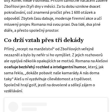
díly. Konec nikde v dohledu. Přitom samotné natáčení zabere
Zbořilovi jen čtyři dny v měsíci. Za tu dobu vznikne dvacet
pokračování, což znamená pročíst přes 1 600 otázek a
odpovědí. Zbytek času dabuje, moderuje firemní akce a učí
mluvený projev. Romana má svou praxi. Dva lidé, dva plné
diáře, a přesto společný prostor.
Co drží vztah přes tři dekády
Přímý „recept na manželství“ od Zbořilových veřejně
nezazněl a bylo by nefér si ho vymýšlet. Z jejich rozhovorů
ale vyplývá několik opakujících se motivů. Romana na Alešovi
oceňuje bezbřehý rozhled a inteligentní humor
, který, jak
sama řekla, „dokáže pobavit naše kamarády. A nás doma
taky.“ Aleš u ní vyzdvihuje cílevědomost a trpělivost.
Společně hrají golf, jezdí na dovolené a sdílejí zájem o
vzdělávání.