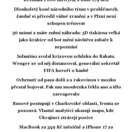
Dlouholetý kouč národního týmu v problémech.
Jandač si přivodil vážné zranění a v Plzni není
schopen trénovat
30 minut a máte zubní náhradu: 3D tiskárna velká
jako krabice od bot mění návštěvu zubaře k
nepoznání
Infantino svolal krizovou schůzku do Rabatu.
Wenger se od něj distancoval, generální sekretář
FIFA hovoří o hanbě
Ochrnutý od pasu dolů a s rakovinou v mozku
přestal bojovat. Pak mu snoubenka řekla ano a tělo
zareagovalo
Rusové postupují v Charkovské oblasti, fronta se
posouvá. Vlastní analytici ukazují mapu, kde
Ukrajinci ztrácejí pozice
MacBook za 349 Kč měsíčně a iPhone 17 za