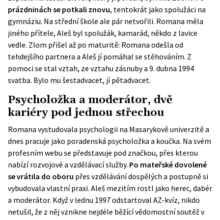
prázdninách se potkali znovu
, tentokrát jako spolužáci na
gymnáziu. Na střední škole ale pár netvořili. Romana měla
jiného přítele, Aleš byl spolužák, kamarád, někdo z lavice
vedle. Zlom přišel až po maturitě: Romana odešla od
tehdejšího partnera a Aleš jí pomáhal se stěhováním. Z
pomoci se stal vztah, ze vztahu zásnuby a 9. dubna 1994
svatba. Bylo mu šestadvacet, jí pětadvacet.
Psycholožka a moderátor, dvě
kariéry pod jednou střechou
Romana vystudovala psychologii na Masarykově univerzitě a
dnes pracuje jako poradenská psycholožka a koučka. Na svém
profesním webu se představuje pod značkou, přes kterou
nabízí rozvojové a vzdělávací služby.
Po mateřské dovolené
se vrátila do oboru
přes vzdělávání dospělých a postupně si
vybudovala vlastní praxi. Aleš mezitím rostl jako herec, dabér
a moderátor. Když v lednu 1997 odstartoval AZ-kvíz, nikdo
netušil, že z něj vznikne nejdéle běžící vědomostní soutěž v