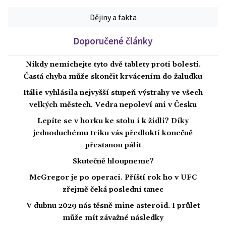
Dějiny a fakta
Doporučené články
Nikdy nemíchejte tyto dvě tablety proti bolesti.
Častá chyba může skončit krvácením do žaludku
Itálie vyhlásila nejvyšší stupeň výstrahy ve všech
velkých městech. Vedra nepoleví ani v Česku
Lepíte se v horku ke stolu i k židli? Díky
jednoduchému triku vás předloktí konečně
přestanou pálit
Skutečně hloupneme?
McGregor je po operaci. Příští rok ho v UFC
zřejmě čeká poslední tanec
V dubnu 2029 nás těsně mine asteroid. I průlet
může mít závažné následky