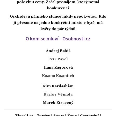
polovinu ceny. Začal pronájem, který nemá
konkurenci
Orchidej u přímého slunce nikdy nepokvetou. Kdo
ji přesune na jedno konkrétní místo v bytě, má
květy do pár týdnů
O kom se mluví - Osobnosti.cz
Andrej Babiš
Petr Pavel
Hana Zagorová
Kazma Kazmitch
Kim Kardashian
Karlos Vémola
Marek Ztracený
Tiscali.cz
|
Zprávy
|
Sport
|
Ženy
|
Cestování
|