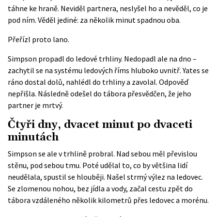
táhne ke hraně. Neviděl partnera, neslyšel ho a nevěděl, co je
pod ním. Věděl jediné: za několik minut spadnou oba.
Přeřízl proto lano.
Simpson propadl do ledové trhliny. Nedopadl ale na dno –
zachytil se na systému ledových říms hluboko uvnitř. Yates se
ráno dostal dolů, nahlédl do trhliny a zavolal. Odpověď
nepřišla. Následně odešel do tábora přesvědčen, že jeho
partner je mrtvý.
Čtyři dny, dvacet minut po dvaceti
minutách
Simpson se ale v trhlině probral. Nad sebou měl převislou
stěnu, pod sebou tmu. Poté udělal to, co by většina lidí
neudělala, spustil se hlouběji. Našel strmý výlez na ledovec.
Se zlomenou nohou, bez jídla a vody, začal cestu zpět do
tábora vzdáleného několik kilometrů přes ledovec a morénu.