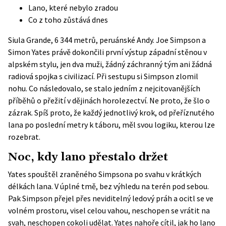
Lano, které nebylo zradou
Co z toho zůstává dnes
Siula Grande, 6 344 metrů, peruánské Andy. Joe Simpson a
Simon Yates právě dokončili první výstup západní stěnou v
alpském stylu, jen dva muži, žádný záchranný tým ani žádná
radiová spojka s civilizací. Při sestupu si Simpson zlomil
nohu. Co následovalo, se stalo jedním z nejcitovanějších
příběhů o přežití v dějinách horolezectví. Ne proto, že šlo o
zázrak. Spíš proto, že každý jednotlivý krok, od přeříznutého
lana po poslední metry k táboru, měl svou logiku, kterou lze
rozebrat.
Noc, kdy lano přestalo držet
Yates spouštěl zraněného Simpsona po svahu v krátkých
délkách lana. V úplné tmě, bez výhledu na terén pod sebou.
Pak Simpson přejel přes neviditelný ledový práh a ocitl se ve
volném prostoru, visel celou vahou, neschopen se vrátit na
svah, neschopen cokoli udělat. Yates nahoře cítil, jak ho lano