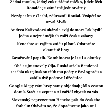
Žádná mouka, žádný cukr, žádné mléko, jídelníček
Ronalda je záměrně jednotvárný
Nezápasím v Clashi, zdůraznil Roušal. Vzápětí se
ozval Sivák
Andrea Kalivodová ukázala svůj domov: Tak bydlí
jedna z nejznámějších tváří české zábavy
Nenechte si rajčata zničit plísní. Odstraňte
okamžitě listy
Zavařování paprik. Kombinovat je lze i s okurky
Obě se jmenovaly Olja. Ruská střela Banderol
zasáhla ukrajinskou třídírnu pošty v Pavlogradu a
zabila dvě poštovní úřednice
Google Mapy vám brzy samy objednají jídlo cestou
domů. Stačí se zeptat a AI zařídí zbytek za vás
Slovenský reprezentant Hancko pálí do českého
fotbalu: Obávám se, že dopadneme jako oni