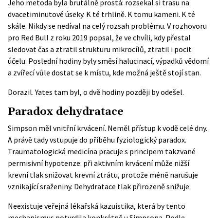
Jeho metoda byla brutálně prostá: rozsekal si trasu na
dvacetiminutové úseky. K té trhlině. K tomu kameni. K té
skále. Nikdy se nedíval na celý rozsah problému. V
rozhovoru
pro Red Bull
z roku 2019 popsal, že ve chvíli, kdy přestal
sledovat čas a ztratil strukturu mikrocílů, ztratil i pocit
účelu. Poslední hodiny byly směsí halucinací, výpadků vědomí
a zvířecí vůle dostat se k místu, kde možná ještě stojí stan.
Dorazil. Yates tam byl, o dvě hodiny později by odešel.
Paradox dehydratace
Simpson měl vnitřní krvácení. Neměl přístup k vodě celé dny.
A právě tady vstupuje do příběhu fyziologický paradox.
Traumatologická medicína pracuje s principem takzvané
permisivní hypotenze: při aktivním krvácení může nižší
krevní tlak snižovat krevní ztrátu, protože méně narušuje
vznikající sraženiny. Dehydratace tlak přirozeně snižuje.
Neexistuje veřejná lékařská kazuistika, která by tento
mechanismus potvrdila konkrétně u Simpsona. Podle