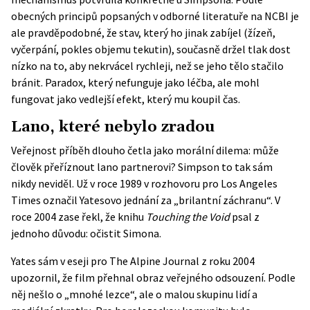
obecných principů popsaných v odborné literatuře na
NCBI
je
ale pravděpodobné, že stav, který ho jinak zabíjel (žízeň,
vyčerpání, pokles objemu tekutin), současně držel tlak dost
nízko na to, aby nekrvácel rychleji, než se jeho tělo stačilo
bránit. Paradox, který nefunguje jako léčba, ale mohl
fungovat jako vedlejší efekt, který mu koupil čas.
Lano, které nebylo zradou
Veřejnost příběh dlouho četla jako morální dilema: může
člověk přeříznout lano partnerovi? Simpson to tak sám
nikdy neviděl. Už v roce 1989 v rozhovoru pro Los Angeles
Times označil Yatesovo jednání za „brilantní záchranu“. V
roce 2004 zase
řekl
, že knihu
Touching the Void
psal z
jednoho důvodu: očistit Simona.
Yates sám v eseji pro The Alpine Journal z roku 2004
upozornil, že film přehnal obraz veřejného odsouzení. Podle
něj nešlo o „mnohé lezce“, ale o malou skupinu lidí a