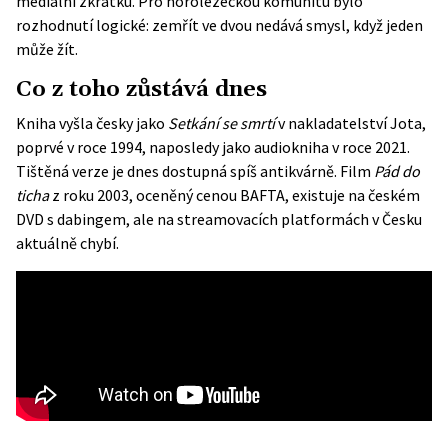
mediální zkratku. Pro horolezeckou komunitu bylo
rozhodnutí logické: zemřít ve dvou nedává smysl, když jeden
může žít.
Co z toho zůstává dnes
Kniha vyšla česky jako
Setkání se smrtí
v nakladatelství Jota,
poprvé v roce 1994, naposledy jako audiokniha v roce 2021.
Tištěná verze je dnes dostupná spíš antikvárně. Film
Pád do
ticha
z roku 2003, oceněný cenou BAFTA, existuje na českém
DVD s dabingem, ale na streamovacích platformách v Česku
aktuálně chybí.