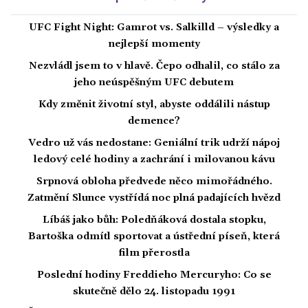
UFC Fight Night: Gamrot vs. Salkilld – výsledky a
nejlepší momenty
Nezvládl jsem to v hlavě. Čepo odhalil, co stálo za
jeho neúspěšným UFC debutem
Kdy změnit životní styl, abyste oddálili nástup
demence?
Vedro už vás nedostane: Geniální trik udrží nápoj
ledový celé hodiny a zachrání i milovanou kávu
Srpnová obloha předvede něco mimořádného.
Zatmění Slunce vystřídá noc plná padajících hvězd
Líbáš jako bůh: Poledňáková dostala stopku,
Bartoška odmítl sportovat a ústřední píseň, která
film přerostla
Poslední hodiny Freddieho Mercuryho: Co se
skutečně dělo 24. listopadu 1991