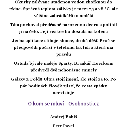
Okurky zalévané studenou vodou zhořknou do
týdne. Správná teplota zálivky je mezi 25 a 28 °C, ale
většina zahrádkářů to nedělá
Táta pochoval předčasně narozenou dceru a políbil
ji na čelo. Její reakce ho dostala na kolena
Jedna aplikace slibuje slunce, druhá déšť. Proč se
předpovědi počasí v telefonu tak liší a která má
pravdu
Ostuda bývalé naděje Sparty. Brankář Heerkens
předvedl dvě nehorázné minely
Galaxy Z Fold8 Ultra stojí jmění, ale stojí za to. Po
pár hodinách člověk zjistí, že cesta zpátky
neexistuje
O kom se mluví - Osobnosti.cz
Andrej Babiš
Petr Pavel