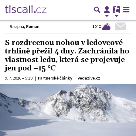
10°C
9. srpna
,
Roman
S rozdrcenou nohou v ledovcové
trhlině přežil 4 dny. Zachránila ho
vlastnost ledu, která se projevuje
jen pod −15 °C
9. 7. 2026 – 5:19
|
Partnerské články
|
vedazive.cz