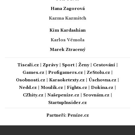
Hana Zagorová
Kazma Kazmitch
Kim Kardashian
Karlos Vémola
Marek Ztracený
Tiscali.cz
|
Zprávy
|
Sport
|
Ženy
|
Cestování
|
Games.cz
|
Profigamers.cz
|
ZeStolu.cz
|
Osobnosti.cz
|
Karaoketexty.cz
|
Úschovna.cz
|
Nedd.cz
|
Moulík.cz
|
Fights.cz
|
Dokina.cz
|
CZhity.cz
|
Našepeníze.cz
|
Srovnám.cz
|
StartupInsider.cz
Partneři:
Peníze.cz