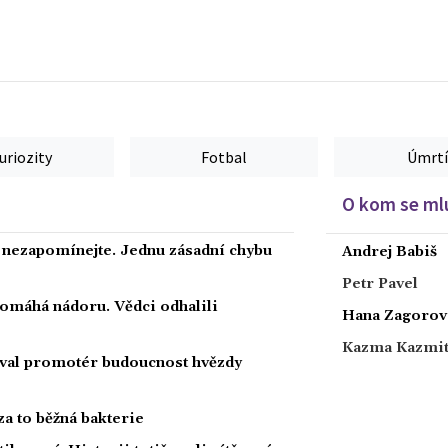
uriozity
Fotbal
Úmrtí
O kom se mlu
a nezapomínejte. Jednu zásadní chybu
Andrej Babiš
Petr Pavel
 pomáhá nádoru. Vědci odhalili
Hana Zagorov
Kazma Kazmi
oval promotér budoucnost hvězdy
za to běžná bakterie