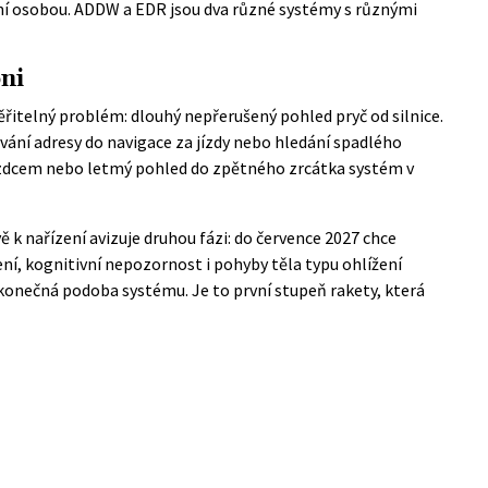
tní osobou. ADDW a EDR jsou dva různé systémy s různými
ni
řitelný problém: dlouhý nepřerušený pohled pryč od silnice.
ávání adresy do navigace za jízdy nebo hledání spadlého
zdcem nebo letmý pohled do zpětného zrcátka systém v
ě k nařízení
avizuje druhou fázi: do července 2027 chce
ení, kognitivní nepozornost i pohyby těla typu ohlížení
konečná podoba systému. Je to první stupeň rakety, která