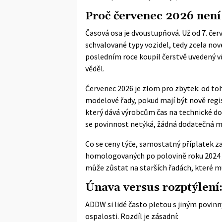
Proč červenec 2026 není
Časová osa je dvoustupňová. Už od 7. č
schvalované typy vozidel, tedy zcela no
posledním roce koupil čerstvě uvedený v
věděl.
Červenec 2026 je zlom pro zbytek: od to
modelové řady, pokud mají být nově regi
který dává výrobcům čas na technické dop
se povinnost netýká, žádná dodatečná m
Co se ceny týče, samostatný příplatek z
homologovaných po polovině roku 2024 j
může zůstat na starších řadách, které mu
Únava versus rozptýlení:
ADDW si lidé často pletou s jiným povi
ospalosti. Rozdíl je zásadní: