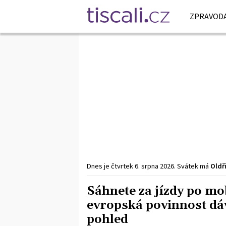
ZPRAVODA
Dnes je
čtvrtek
6. srpna
2026
.
Svátek má
Oldř
Sáhnete za jízdy po mo
evropská povinnost dáv
pohled