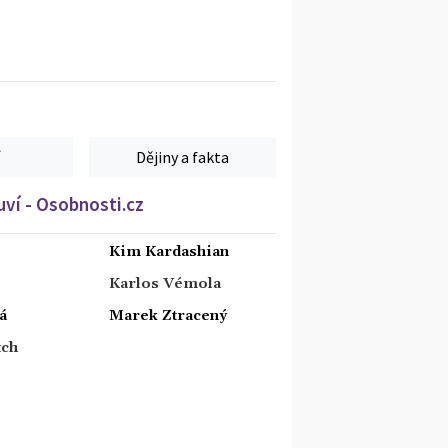
Dějiny a fakta
ví - Osobnosti.cz
Kim Kardashian
Karlos Vémola
á
Marek Ztracený
tch