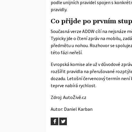
podle unijních pravidel spojen s konkré
pravidly.
Co přijde po prvním stup
Současná verze ADDW cílí na nejsnáze mě
Typicky jde o čtení zpráv na mobilu, zad
předmětu u nohou. Rozhovor se spoluje
této fázi neřeší.
Evropská komise ale už v
důvodové zpráv
rozšířit pravidla na přerušované rozptýl
dozadu. Letošní červencový termín není 
teprve nabírá rychlost.
Zdroj:
AutoŽivě.cz
Autor:
Daniel Karban