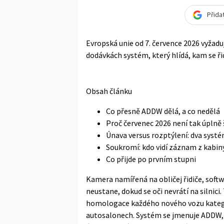
Přida
Evropská unie od 7. července 2026 vyžad
dodávkách systém, který hlídá, kam se řid
Obsah článku
Co přesně ADDW dělá, a co nedělá
Proč červenec 2026 není tak úplně
Únava versus rozptýlení: dva systé
Soukromí: kdo vidí záznam z kabin
Co přijde po prvním stupni
Kamera namířená na obličej řidiče, soft
neustane, dokud se oči nevrátí na silnic
homologace každého nového vozu kategor
autosalonech. Systém se jmenuje ADDW, 