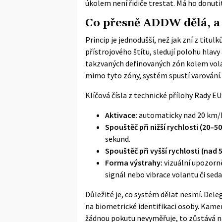
úkolem není řidiče trestat. Má ho donutit
Co přesně ADDW dělá, a 
Princip je jednodušší, než jak zní z titul
přístrojového štítu, sledují polohu hlavy
takzvaných definovaných zón kolem volan
mimo tyto zóny, systém spustí varování.
Klíčová čísla z
technické přílohy Rady EU
Aktivace:
automaticky nad 20 km/
Spouštěč při nižší rychlosti (20–5
sekund.
Spouštěč při vyšší rychlosti (nad 
Forma výstrahy:
vizuální upozorně
signál nebo vibrace volantu či seda
Důležité je, co systém dělat nesmí.
Deleg
na biometrické identifikaci osoby. Kame
žádnou pokutu nevyměřuje, to zůstává na