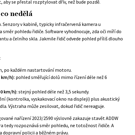
, aby se přestal rozptylovat dřív, než bude pozdě.
co nedělá
ků. Senzory v kabině, typicky infračervená kamera u
 a směr pohledu řidiče. Software vyhodnocuje, zda oči míří do
tu a čelního skla. Jakmile řidič odvede pohled příliš dlouho
:
h, po každém nastartování motoru.
0 km/h):
pohled směřující dolů mimo řízení déle než 6
50 km/h):
stejný pohled déle než 3,5 sekundy.
ní (kontrolka, vyskakovací okno na displeji) plus akustický
dla. Výstraha může zesilovat, dokud řidič nereaguje.
ované nařízení 2023/2590
výslovně zakazuje stavět ADDW
ra tedy rozpoznává směr pohledu, ne totožnost řidiče. A
 dopravní policii a běžném právu.