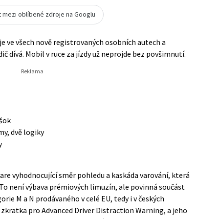
t mezi oblíbené zdroje na Googlu
uje ve všech nově registrovaných osobních autech a
ič dívá. Mobil v ruce za jízdy už neprojde bez povšimnutí.
 šok
my, dvě logiky
y
ware vyhodnocující směr pohledu a kaskáda varování, která
i. To není výbava prémiových limuzín, ale povinná součást
ie M a N prodávaného v celé EU, tedy i v českých
zkratka pro Advanced Driver Distraction Warning, a jeho