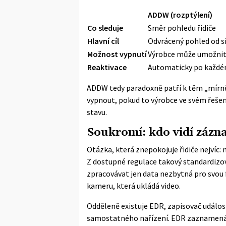
ADDW (rozptýlení)
Co sleduje
Směr pohledu řidiče
Hlavní cíl
Odvrácený pohled od si
Možnost vypnutí
Výrobce může umožnit
Reaktivace
Automaticky po každé
ADDW tedy paradoxně patří k těm „mírně
vypnout, pokud to výrobce ve svém řešení
stavu.
Soukromí: kdo vidí zázn
Otázka, která znepokojuje řidiče nejvíc
Z dostupné regulace takový standardizo
zpracovávat jen data nezbytná pro svou 
kameru, která ukládá video.
Odděleně existuje EDR, zapisovač událost
samostatného nařízení
. EDR zaznamenáv