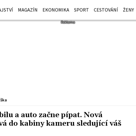
JSTVÍ
MAGAZÍN
EKONOMIKA
SPORT
CESTOVÁNÍ
ŽENY
iška
bilu a auto začne pípat. Nová
á do kabiny kameru sledující váš