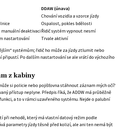
DDAW (únava)
Chování vozidla a vzorce jízdy
lnice
Ospalost, pokles bdělosti
 manuální deaktivaci
Řidič systém vypnout nesmí
m nastartování
Trvale aktivní
jším“ systémům; řidič ho může za jízdy ztlumit nebo
 připustí. Po dalším nastartování se ale vrátí do výchozího
am z kabiny
: může si policie nebo pojišťovna stáhnout záznam mých očí?
vaný přístup neplyne. Předpis říká, že ADDW má průběžně
funkci, a to v rámci uzavřeného systému. Nejde o palubní
í při nehodě, který má vlastní datový režim podle
á parametry jízdy těsně před kolizí, ale ani ten nemá být