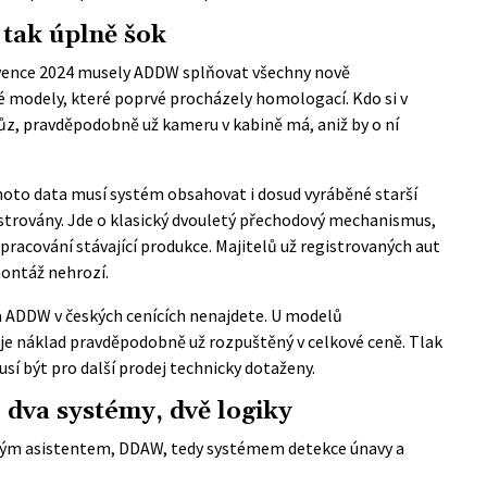
 tak úplně šok
ervence 2024 musely ADDW splňovat všechny nově
vé modely, které poprvé procházely homologací. Kdo si v
ůz, pravděpodobně už kameru v kabině má, aniž by o ní
hoto data musí systém obsahovat i dosud vyráběné starší
strovány. Jde o klasický dvouletý přechodový mechanismus,
racování stávající produkce. Majitelů už registrovaných aut
ontáž nehrozí.
a ADDW v českých cenících nenajdete. U modelů
e náklad pravděpodobně už rozpuštěný v celkové ceně. Tlak
sí být pro další prodej technicky dotaženy.
 dva systémy, dvě logiky
nným asistentem, DDAW, tedy systémem detekce únavy a