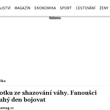
JSTVÍ
MAGAZÍN
EKONOMIKA
SPORT
CESTOVÁNÍ
ŽENY
iška
tku ze shazování váhy. Fanoušci
uhý den bojovat
amag.cz