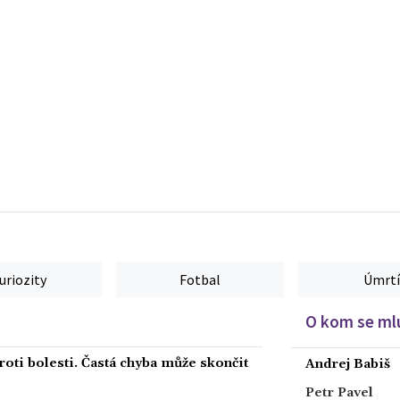
uriozity
Fotbal
Úmrtí
O kom se mlu
roti bolesti. Častá chyba může skončit
Andrej Babiš
Petr Pavel