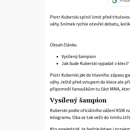
Přida
Piotr Kuberski splnil limit před titulov
váhy. Snímek rychle otevřel debatu, koli
Obsah článku
Vysílený šampion
Jak bude Kuberski vypadat v kleci?
Piotr Kuberski jde do hlavního zápasu g
váhy. Ještě před vstupem do klece ale př
připomněl fanouškům tu část MMA, kterou
Vysílený šampion
Kuberski podle
oficiálního vážení KSW
na
kilogramu. Oba se tak vešli do limitu střed
Kto powiedział, że będzie łatwo i przyjem