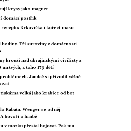
hují krysy jako magnet
čí domácí postřik
receptu: Krkovička i kuřecí maso
 hodiny. Tři suroviny z domácnosti
o
y krouží nad ukrajinskými civilisty a
0 mrtvých, z toho 179 dětí
problémech. Jandač si přivodil vážné
novat
tiskárna velká jako krabice od bot
do Rabatu. Wenger se od něj
FA hovoří o hanbě
ou v mozku přestal bojovat. Pak mu