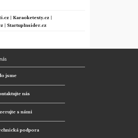
i.cz
|
Karaoketexty.cz
|
cz
|
StartupInsider.cz
nás
do jsme
ntaktujte nás
zerujte s námi
echnická podpora