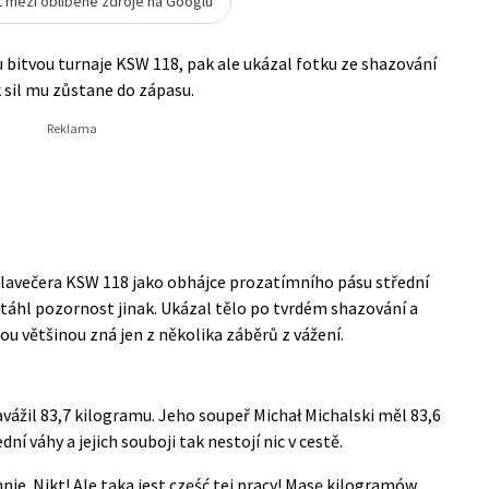
t mezi oblíbené zdroje na Googlu
ou bitvou turnaje KSW 118, pak ale ukázal fotku ze shazování
k sil mu zůstane do zápasu.
alavečera KSW 118 jako obhájce prozatímního pásu střední
itáhl pozornost jinak. Ukázal tělo po tvrdém shazování a
 většinou zná jen z několika záběrů z vážení.
vážil 83,7 kilogramu. Jeho soupeř Michał Michalski měl 83,6
ní váhy a jejich souboji tak nestojí nic v cestě.
nie. Nikt! Ale taka jest część tej pracy! Masę kilogramów