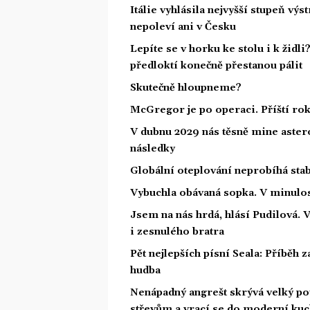
Itálie vyhlásila nejvyšší stupeň vý
nepoleví ani v Česku
Lepíte se v horku ke stolu i k židl
předloktí konečně přestanou pálit
Skutečně hloupneme?
McGregor je po operaci. Příští ro
V dubnu 2029 nás těsně mine astero
následky
Globální oteplování neprobíhá stabi
Vybuchla obávaná sopka. V minulost
Jsem na nás hrdá, hlásí Pudilová. 
i zesnulého bratra
Pět nejlepších písní Seala: Příběh 
hudba
Nenápadný angrešt skrývá velký p
střevům a vrací se do moderní ku