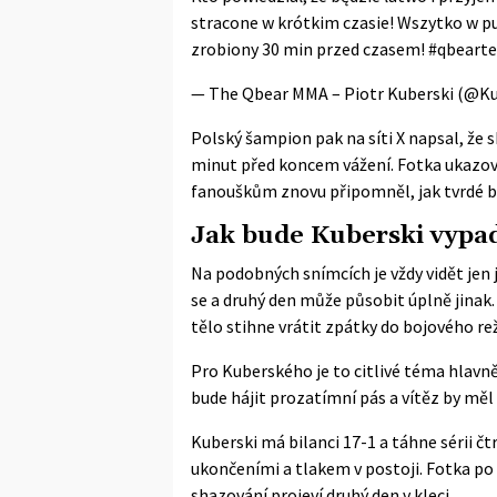
stracone w krótkim czasie! Wszytko w pu
zrobiony 30 min przed czasem!
#qbeart
— The Qbear MMA – Piotr Kuberski (@Ku
Polský šampion pak na
síti X
napsal, že s
minut před koncem vážení. Fotka ukazoval
fanouškům znovu připomněl, jak tvrdé bý
Jak bude Kuberski vypad
Na podobných snímcích je vždy vidět jen j
se a druhý den může působit úplně jinak. 
tělo stihne vrátit zpátky do bojového re
Pro Kuberského je to citlivé téma hlavně
bude hájit prozatímní pás a vítěz by mě
Kuberski má bilanci 17-1 a táhne sérii čt
ukončeními a tlakem v postoji. Fotka po v
shazování projeví druhý den v kleci.