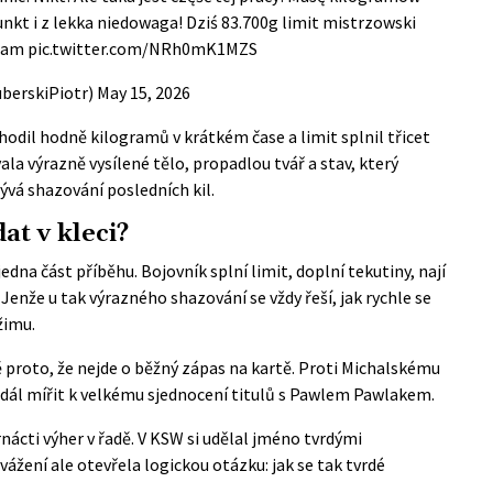
nkt i z lekka niedowaga! Dziś 83.700g limit mistrzowski
eam
pic.twitter.com/NRh0mK1MZS
berskiPiotr)
May 15, 2026
hodil hodně kilogramů v krátkém čase a limit splnil třicet
a výrazně vysílené tělo, propadlou tvář a stav, který
vá shazování posledních kil.
at v kleci?
edna část příběhu. Bojovník splní limit, doplní tekutiny, nají
Jenže u tak výrazného shazování se vždy řeší, jak rychle se
žimu.
 proto, že nejde o běžný zápas na kartě. Proti Michalskému
l dál mířit k velkému sjednocení titulů s Pawlem Pawlakem.
rnácti výher v řadě. V KSW si udělal jméno tvrdými
ážení ale otevřela logickou otázku: jak se tak tvrdé