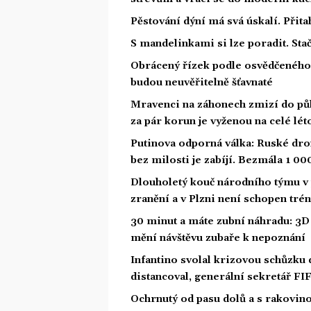
Pěstování dýní má svá úskalí. Přita
S mandelinkami si lze poradit. Sta
Obrácený řízek podle osvědčeného 
budou neuvěřitelně šťavnaté
Mravenci na záhonech zmizí do půl
za pár korun je vyženou na celé lét
Putinova odporná válka: Ruské dron
bez milosti je zabíjí. Bezmála 1 00
Dlouholetý kouč národního týmu v 
zranění a v Plzni není schopen tré
30 minut a máte zubní náhradu: 3D 
mění návštěvu zubaře k nepoznání
Infantino svolal krizovou schůzku 
distancoval, generální sekretář FI
Ochrnutý od pasu dolů a s rakovin