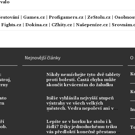
ovalo
estování
|
Games.cz
|
Profigamers.cz
|
ZeStolu.cz
|
Osobnost
|
Fights.cz
|
Dokina.cz
|
CZhity.cz
|
Našepeníze.cz
|
Srovnám.
Nejnovější články
O 
K
:
Nikdy nemíchejte tyto dvě tablety
troj,
proti bolesti. Častá chyba může
vrny
skončit krvácením do žaludku
Ko
sto
Itálie vyhlásila nejvyšší stupeň
en
výstrahy ve všech velkých
městech. Vedra nepoleví ani v
In
Česku
ří
Lepíte se v horku ke stolu i k
dob.
židli? Díky jednoduchému triku
T
vás předloktí konečně přestanou