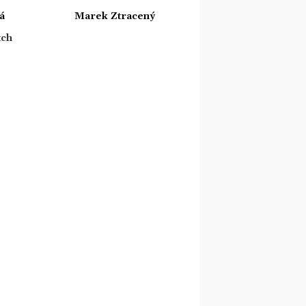
á
Marek Ztracený
tch