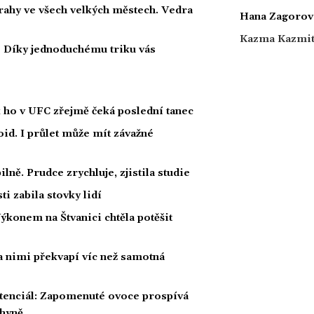
strahy ve všech velkých městech. Vedra
Hana Zagorov
Kazma Kazmi
i? Díky jednoduchému triku vás
k ho v UFC zřejmě čeká poslední tanec
id. I průlet může mít závažné
lně. Prudce zrychluje, zjistila studie
i zabila stovky lidí
Výkonem na Štvanici chtěla potěšit
za nimi překvapí víc než samotná
otenciál: Zapomenuté ovoce prospívá
chyně