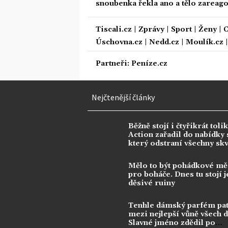
snoubenka řekla ano a tělo zareag
Tiscali.cz
|
Zprávy
|
Sport
|
Ženy
|
C
Úschovna.cz
|
Nedd.cz
|
Moulík.cz
Partneři:
Peníze.cz
Nejčtenější články
Běžně stojí i čtyřikrát tolik
Action zařadil do nabídky s
který odstraní všechny sk
Mělo to být pohádkové mě
pro boháče. Dnes tu stojí j
děsivé ruiny
Tenhle dámský parfém pat
mezi nejlepší vůně všech 
Slavné jméno zdědil po