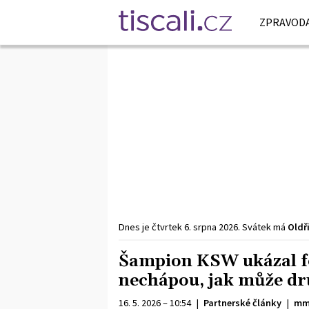
ZPRAVODA
Dnes je
čtvrtek
6. srpna
2026
.
Svátek má
Oldř
Šampion KSW ukázal fo
nechápou, jak může dr
16. 5. 2026 – 10:54
|
Partnerské články
|
mm