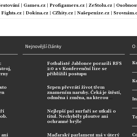
estování
|
Games.cz
|
Profigamers.cz
|
ZeStolu.cz
|
Osobnost
|
Fights.cz
|
Dokina.cz
|
CZhity.cz
|
Našepeníze.cz
|
Srovnám.
Nejnovější články
O 
K
:
Fotbalisté Jablonce porazili RFS
troj,
2:0 a v Konferenční lize se
vrny
přiblížili postupu
Ko
sto
Srpen převrátí život třem
en
znamením naruby. Čeká je štěstí,
odměna i změna, na kterou
In
dlouho čekala
ří
Nejlepší psí surfaři se utkali o
dob.
titul. Nechyběly ploutve ani
T
ochranné brýle
C
 ani
Maďarský parlament má v úterý