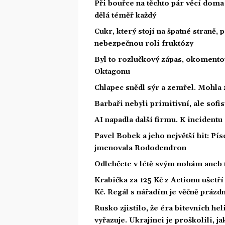
Při bouřce na těchto pár věcí dom
dělá téměř každý
Cukr, který stojí na špatné straně,
nebezpečnou roli fruktózy
Byl to rozlučkový zápas, okoment
Oktagonu
Chlapec snědl sýr a zemřel. Mohla 
Barbaři nebyli primitivní, ale sofis
AI napadla další firmu. K incidentu
Pavel Bobek a jeho největší hit: P
jmenovala Rododendron
Odlehčete v létě svým nohám aneb 
Krabička za 125 Kč z Actionu ušetří 
Kč. Regál s nářadím je věčně prázd
Rusko zjistilo, že éra bitevních he
vyřazuje. Ukrajinci je proškolili, j