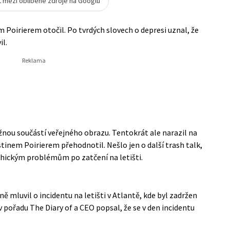
t mezi oblíbené zdroje na Googlu
 Poirierem otočil. Po tvrdých slovech o depresi uznal, že
il.
žnou součástí veřejného obrazu. Tentokrát ale narazil na
inem Poirierem přehodnotil. Nešlo jen o další trash talk,
ychickým problémům po zatčení na letišti.
ě mluvil o incidentu na letišti v Atlantě, kde byl zadržen
v pořadu The Diary of a CEO
popsal, že se v den incidentu