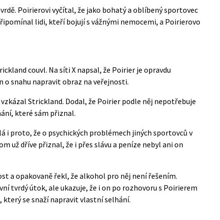
vrdě. Poirierovi vyčítal, že jako bohatý a oblíbený sportovec
řipomínal lidi, kteří bojují s vážnými nemocemi, a Poirierovo
rickland couvl. Na
síti X
napsal, že Poirier je opravdu
n o snahu napravit obraz na veřejnosti.
 vzkázal Strickland. Dodal, že Poirier podle něj nepotřebuje
ání, které sám přiznal.
á i proto, že o psychických problémech jiných sportovců v
m už dříve přiznal, že i přes slávu a peníze nebyl ani on
st a opakovaně řekl, že alkohol pro něj není řešením.
ní tvrdý útok, ale ukazuje, že i on po rozhovoru s Poirierem
který se snaží napravit vlastní selhání.