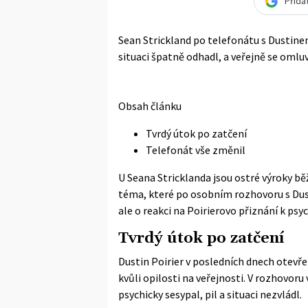
Přida
Sean Strickland po telefonátu s Dustinem
situaci špatně odhadl, a veřejně se omluv
Obsah článku
Tvrdý útok po zatčení
Telefonát vše změnil
U Seana Stricklanda jsou ostré výroky bě
téma, které po osobním rozhovoru s Dust
ale o reakci na Poirierovo přiznání k ps
Tvrdý útok po zatčení
Dustin Poirier v posledních dnech otevřen
kvůli opilosti na veřejnosti. V rozhovoru
psychicky sesypal, pil a situaci nezvládl.