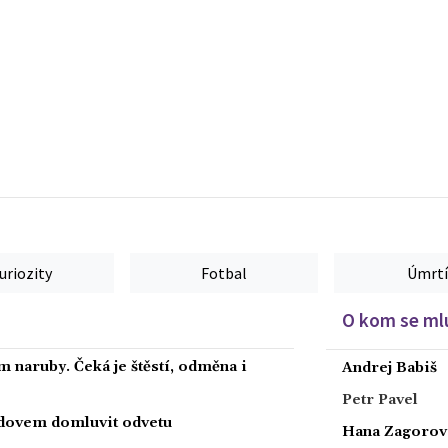
uriozity
Fotbal
Úmrtí
O kom se mlu
 naruby. Čeká je štěstí, odměna i
Andrej Babiš
Petr Pavel
radovem domluvit odvetu
Hana Zagorov