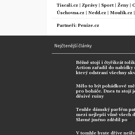
Tiscali.cz
|
Zprávy
|
Sport
|
Ženy
|
C
Úschovna.cz
|
Nedd.cz
|
Moulík.cz
Partneři:
Peníze.cz
Nejčtenější články
Běžně stojí i čtyřikrát tolik
Action zařadil do nabídky s
který odstraní všechny sk
Mělo to být pohádkové mě
pro boháče. Dnes tu stojí j
děsivé ruiny
Tenhle dámský parfém pat
mezi nejlepší vůně všech 
Slavné jméno zdědil po
kontroverzní legendě
V tomhle byste dříve nešly