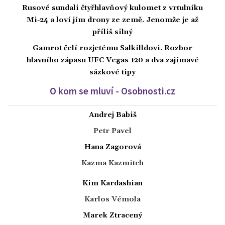
Rusové sundali čtyřhlavňový kulomet z vrtulníku
Mi-24 a loví jím drony ze země. Jenomže je až
příliš silný
Gamrot čelí rozjetému Salkilldovi. Rozbor
hlavního zápasu UFC Vegas 120 a dva zajímavé
sázkové tipy
O kom se mluví - Osobnosti.cz
Andrej Babiš
Petr Pavel
Hana Zagorová
Kazma Kazmitch
Kim Kardashian
Karlos Vémola
Marek Ztracený