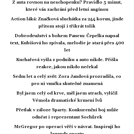
Z auta rovnou na neschopenku? Pravidlo 5 minut,
které vás zachrání před letní angínou
Action láká: Značková sluchátka za 244 korun, jinde
přitom stojí i třikrát tolik
Dobrodružství s bohem Panem: Čepelka napsal
text, Kubišová ho zpívala, melodie je stará přes 400
let
Kuchařová vyšla z podniku a auto nikde. Přišla
reakce, jakou nikdo nečekal
Sedm let a celý svět: Zora Jandová prozradila, co
pro ni vnučka skutečně znamená
Byl jsem celý od krve, měl jsem strach, vylíčil
Vémola dramatické krmení lvů
Přetlak v záloze Sparty. Konkurenční boj může
odnést i reprezentant Sochůrek
McGregor po operaci věří v návrat. Inspirují ho