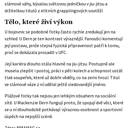
slámové váhy, bývalou světovou jedničkou v jiu-jitsu a
držitelkou titulů z elitních grapplingových soutěží.
Tělo, které živí výkon
U bojovnic se podobné fotky často rychle zredukují jen na
vzhled. U Dern je ten kontrast výraznější. Fanoušci komentují
její postavu, jenže stejná fyzická připravenost patří k tomu,
proč se dokázala prosadit v UFC.
Její kariéra dlouho stála hlavně na jiu-jitsu. Postupně ale
musela zlepšit i postoj, práci v pěti kolech a schopnost ustát
tlak soupeřek, které už dobře věděly, co na zemi hrozí. Titul
ve slámové váze z ní udělal ještě sledovanější jméno.
Plážové fotky tak nejsou jen lehkým obsahem na sociální
sítě. U Mackenzie Dern fungují proto, že spojují dvě věci, které
se u ní dlouhodobě potkávají: výraznou osobnost a sportovní
úspěch na nejvyšší scéně.
Zdroj:
MMAMAG.cz