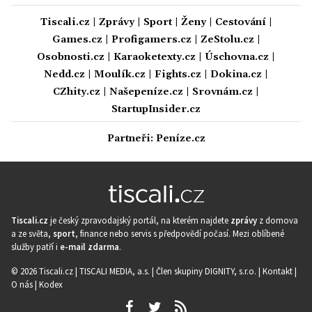
Tiscali.cz
|
Zprávy
|
Sport
|
Ženy
|
Cestování
|
Games.cz
|
Profigamers.cz
|
ZeStolu.cz
|
Osobnosti.cz
|
Karaoketexty.cz
|
Úschovna.cz
|
Nedd.cz
|
Moulík.cz
|
Fights.cz
|
Dokina.cz
|
CZhity.cz
|
Našepeníze.cz
|
Srovnám.cz
|
StartupInsider.cz
Partneři:
Peníze.cz
Tiscali.cz
je český zpravodajský portál, na kterém najdete
zprávy
z domova
a ze světa,
sport
, finance nebo servis s předpovědí počasí. Mezi oblíbené
služby patří i
e-mail zdarma
.
© 2026 Tiscali.cz |
TISCALI MEDIA, a.s.
|
Člen skupiny DIGNITY, s.r.o.
|
Kontakt
|
O nás
|
Kodex