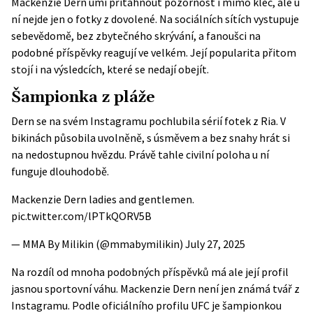
Mackenzie Dern umí přitáhnout pozornost i mimo klec, ale u
ní nejde jen o fotky z dovolené. Na sociálních sítích vystupuje
sebevědomě, bez zbytečného skrývání, a fanoušci na
podobné příspěvky reagují ve velkém. Její popularita přitom
stojí i na výsledcích, které se nedají obejít.
Šampionka z pláže
Dern se na
svém Instagramu
pochlubila sérií fotek z Ria. V
bikinách působila uvolněně, s úsměvem a bez snahy hrát si
na nedostupnou hvězdu. Právě tahle civilní poloha u ní
funguje dlouhodobě.
Mackenzie Dern ladies and gentlemen.
pic.twitter.com/lPTkQORV5B
— MMA By Milikin (@mmabymilikin)
July 27, 2025
Na rozdíl od mnoha podobných příspěvků má ale její profil
jasnou sportovní váhu. Mackenzie Dern není jen známá tvář z
Instagramu. Podle
oficiálního profilu UFC
je šampionkou