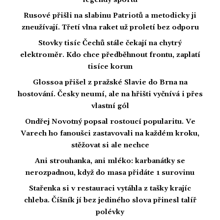
legendy sportu
Rusové přišli na slabinu Patriotů a metodicky ji
zneužívají. Třetí vlna raket už proletí bez odporu
Stovky tisíc Čechů stále čekají na chytrý
elektroměr. Kdo chce předběhnout frontu, zaplatí
tisíce korun
Glossoa přišel z pražské Slavie do Brna na
hostování. Česky neumí, ale na hřišti vyčnívá i přes
vlastní gól
Ondřej Novotný popsal rostoucí popularitu. Ve
Varech ho fanoušci zastavovali na každém kroku,
stěžovat si ale nechce
Ani strouhanka, ani mléko: karbanátky se
nerozpadnou, když do masa přidáte 1 surovinu
Stařenka si v restauraci vytáhla z tašky krajíc
chleba. Číšník jí bez jediného slova přinesl talíř
polévky