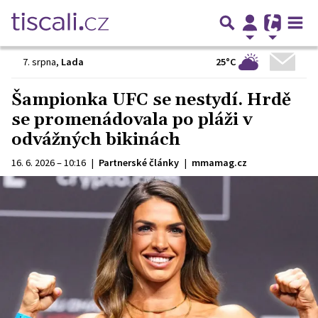
25°C
7. srpna
,
Lada
Šampionka UFC se nestydí. Hrdě
se promenádovala po pláži v
odvážných bikinách
16. 6. 2026 – 10:16
|
Partnerské články
|
mmamag.cz