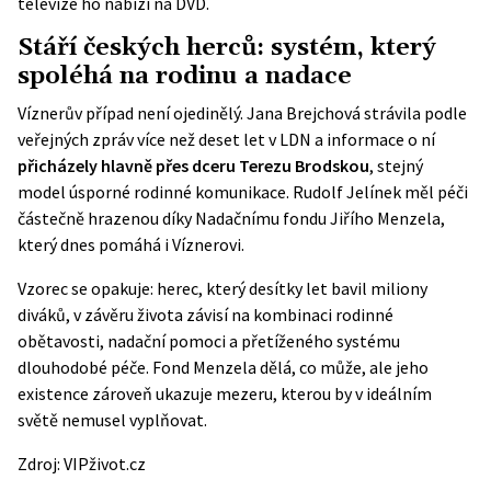
televize ho nabízí na DVD.
Stáří českých herců: systém, který
spoléhá na rodinu a nadace
Víznerův případ není ojedinělý. Jana Brejchová strávila podle
veřejných zpráv více než deset let v LDN a informace o ní
přicházely hlavně přes dceru Terezu Brodskou
, stejný
model úsporné rodinné komunikace. Rudolf Jelínek měl péči
částečně hrazenou díky Nadačnímu fondu Jiřího Menzela,
který dnes pomáhá i Víznerovi.
Vzorec se opakuje: herec, který desítky let bavil miliony
diváků, v závěru života závisí na kombinaci rodinné
obětavosti, nadační pomoci a přetíženého systému
dlouhodobé péče. Fond Menzela dělá, co může, ale jeho
existence zároveň ukazuje mezeru, kterou by v ideálním
světě nemusel vyplňovat.
Zdroj:
VIPživot.cz