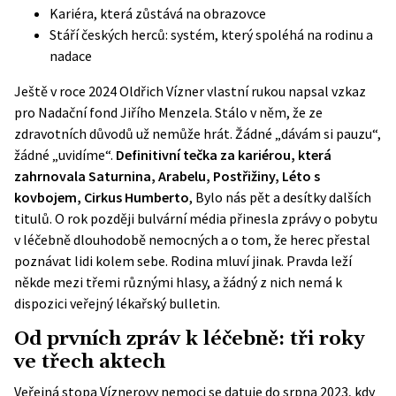
Kariéra, která zůstává na obrazovce
Stáří českých herců: systém, který spoléhá na rodinu a
nadace
Ještě v roce 2024 Oldřich Vízner vlastní rukou napsal vzkaz
pro Nadační fond Jiřího Menzela. Stálo v něm, že ze
zdravotních důvodů už nemůže hrát. Žádné „dávám si pauzu“,
žádné „uvidíme“.
Definitivní tečka za kariérou, která
zahrnovala Saturnina, Arabelu, Postřižiny, Léto s
kovbojem, Cirkus Humberto
, Bylo nás pět a desítky dalších
titulů. O rok později bulvární média přinesla zprávy o pobytu
v léčebně dlouhodobě nemocných a o tom, že herec přestal
poznávat lidi kolem sebe. Rodina mluví jinak. Pravda leží
někde mezi třemi různými hlasy, a žádný z nich nemá k
dispozici veřejný lékařský bulletin.
Od prvních zpráv k léčebně: tři roky
ve třech aktech
Veřejná stopa Víznerovy nemoci se datuje do srpna 2023, kdy