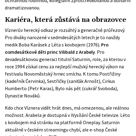
ochrannou rodinnou, kolegiální zprostředkovanou a bulvární
dramatizovanou.
Kariéra, která zůstává na obrazovce
Víznerův herecký odkaz je rozsáhlý a generačně průřezový.
Pro diváky narozené v sedmdesátých letech je to navždy
medik Boba Karásek z Léta s kovbojem (1976).
Pro
osmdesátkové děti princ Vilibald z Arabely
. Pro
devadesátkovou generaci titulní Saturnin, role, za kterou v
roce 1994 získal cenu za nejlepší mužský herecký výkon na
festivalu Novoměstský hrnec smíchu. K tomu Postřižiny
(kadeřník Červinka), Sestřičky (saniťák Arnošt), Cirkus
Humberto (Petr Karas), Bylo nás pět (cukrář Svoboda),
Dynastie Nováků.
Kdo chce Víznera vidět hrát dnes, má omezenou, ale reálnou
možnost.
Arabela
je dostupná v iVysílání České televize. Léto
s kovbojem má stránku na platformě Oneplay. Saturnin
aktuálně v českém streamingu chybí, ale e-shop České