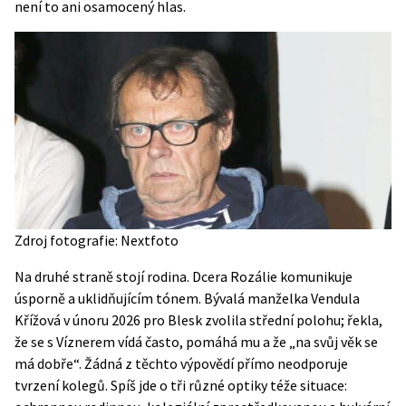
není to ani osamocený hlas.
Zdroj fotografie: Nextfoto
Na druhé straně stojí rodina. Dcera Rozálie komunikuje
úsporně a uklidňujícím tónem. Bývalá manželka Vendula
Křížová v únoru 2026 pro Blesk zvolila střední polohu; řekla,
že se s Víznerem vídá často, pomáhá mu a že „na svůj věk se
má dobře“. Žádná z těchto výpovědí přímo neodporuje
tvrzení kolegů. Spíš jde o tři různé optiky téže situace: