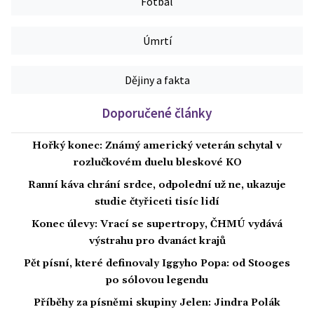
Fotbal
Úmrtí
Dějiny a fakta
Doporučené články
Hořký konec: Známý americký veterán schytal v
rozlučkovém duelu bleskové KO
Ranní káva chrání srdce, odpolední už ne, ukazuje
studie čtyřiceti tisíc lidí
Konec úlevy: Vrací se supertropy, ČHMÚ vydává
výstrahu pro dvanáct krajů
Pět písní, které definovaly Iggyho Popa: od Stooges
po sólovou legendu
Příběhy za písněmi skupiny Jelen: Jindra Polák