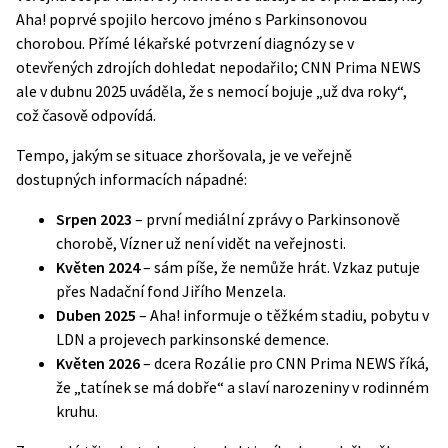
Aha!
poprvé spojilo hercovo jméno s Parkinsonovou
chorobou. Přímé lékařské potvrzení diagnózy se v
otevřených zdrojích dohledat nepodařilo; CNN Prima NEWS
ale v dubnu 2025 uváděla, že s nemocí bojuje „už dva roky“,
což časově odpovídá.
Tempo, jakým se situace zhoršovala, je ve veřejně
dostupných informacích nápadné:
Srpen 2023
– první mediální zprávy o Parkinsonově
chorobě, Vízner už není vidět na veřejnosti.
Květen 2024
– sám píše, že nemůže hrát. Vzkaz putuje
přes Nadační fond Jiřího Menzela.
Duben 2025
– Aha! informuje o těžkém stadiu, pobytu v
LDN a projevech parkinsonské demence.
Květen 2026
– dcera Rozálie pro
CNN Prima NEWS
říká,
že „tatínek se má dobře“ a slaví narozeniny v rodinném
kruhu.