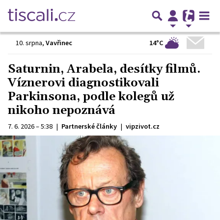
14°C
10. srpna
,
Vavřinec
Saturnin, Arabela, desítky filmů.
Víznerovi diagnostikovali
Parkinsona, podle kolegů už
nikoho nepoznává
7. 6. 2026 – 5:38
|
Partnerské články
|
vipzivot.cz