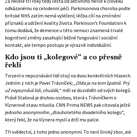
Za necelé tři roky tedy cesta od aktivního herce k člověku
odkázanému na celodenní péči. Parkinsonova choroba podle
britské NHS zatím nemá vyléčení; léčba cílí na zmírnění
příznaků a udržení kvality života.
Parkinson’s Foundation
k
tomu dodává, že demence u této nemoci znamená trvalé
kognitivní změny zasahující běžné fungování i sociální
kontakt, ale tempo postupu je výrazně individuální.
Kdo jsou ti „kolegové“ a co přesně
řekli
Tvrzení o nepoznávání lidí stojí na dvou konkrétních hlasech.
Jedním z nich je Pavel Trávníček; „
Olda je na tom špatně. Prý
už nepoznává lidi, chudák,
“ měl se dozvědět od svých kolegů.
Právě Stašová je druhou osobou, která s Trávníčkem o
Víznerově stavu mluvila. CNN Prima NEWS pak citovala ještě
jednoho anonymního „dlouholetého divadelního kolegu“,
který řekl, že na Víznera myslí a drží mu palce.
Tři svědectví, z toho jedno anonymní. To není široký sbor, ale