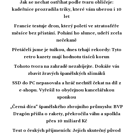
Jak se nechat ostříhat podle tvaru obličeje:
kadeřnice prozradila triky, které vám uberou i 10
let
Francie testuje dron, který poletí ve stratosféře
měsíce bez přistání. Pohání ho slunce, udeří zcela
nečekaně
Přetáčeli jsme je tužkou, dnes trhají rekordy: Tyto
retro kazety mají hodnotu tisíců korun
Tohoto tvora na zahradě nezabíjejte. Dokáže vás
zbavit žravých španělských slimáků
SSD do PC nepasovala a hráč nechtěl čekat na díl z
e-shopu. Vyřešil to obyčejnou kancelářskou
sponkou
„Černá díra“ španělského zbrojního průmyslu: BVP
Dragón přišla o rakety, překročila váhu a spolkla
přes 10 miliard Kč
Test o českých příjmeních: Jejich skutečný původ