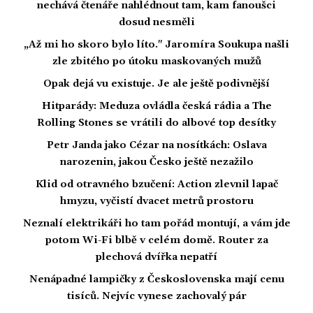
nechává čtenáře nahlédnout tam, kam fanoušci
dosud nesměli
„Až mi ho skoro bylo líto." Jaromíra Soukupa našli
zle zbitého po útoku maskovaných mužů
Opak dejá vu existuje. Je ale ještě podivnější
Hitparády: Meduza ovládla česká rádia a The
Rolling Stones se vrátili do albové top desítky
Petr Janda jako Cézar na nosítkách: Oslava
narozenin, jakou Česko ještě nezažilo
Klid od otravného bzučení: Action zlevnil lapač
hmyzu, vyčistí dvacet metrů prostoru
Neznalí elektrikáři ho tam pořád montují, a vám jde
potom Wi-Fi blbě v celém domě. Router za
plechová dvířka nepatří
Nenápadné lampičky z Československa mají cenu
tisíců. Nejvíc vynese zachovalý pár