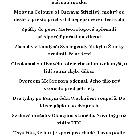
stárnutí mozku
Moby na Colours of Ostrava: Střízlivý, mokrý od
deště, a přesto přichystal nejlepší večer festivalu
Zpátky do pece. Meteorologové upřesnili
předpověď počasí na víkend
Zásnuby v Londýně: Syn legendy Mekyho Žbirky
oznámil, že se žení
Oleokantal z olivového oleje chrání mozek myší, u
lidí zatím chybí důkaz
Overeem McGregora odepsal. Jeho tělo prý
skončilo před pěti lety
Dva týdny po Furym čeká Wacha šest soupeřů. Do
klece půjdou po dvojicích
Szabová možná v Oktagonu skončila. Novotný ji už
vidí v UFC
Usyk říká, že box je sport pro chudé. Luxus podle