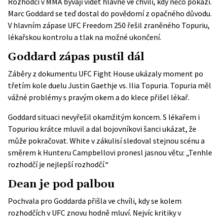
Rozhodčí v MMA bývají vidět hlavně ve chvíli, kdy něco pokazí.
Marc Goddard se teď dostal do povědomí z opačného důvodu.
V hlavním zápase UFC Freedom 250 řešil zraněného Topuriu,
lékařskou kontrolu a tlak na možné ukončení.
Goddard zápas pustil dál
Záběry z
dokumentu UFC Fight House
ukázaly moment po
třetím kole duelu Justin Gaethje vs. Ilia Topuria. Topuria měl
vážné problémy s pravým okem a do klece přišel lékař.
Goddard situaci nevyřešil okamžitým koncem. S lékařem i
Topuriou krátce mluvil a dal bojovníkovi šanci ukázat, že
může pokračovat. White v zákulisí sledoval stejnou scénu a
směrem k Hunteru Campbellovi pronesl jasnou větu: „Tenhle
rozhodčí je nejlepší rozhodčí.“
Dean je pod palbou
Pochvala pro Goddarda přišla ve chvíli, kdy se kolem
rozhodčích v UFC znovu hodně mluví. Nejvíc kritiky v