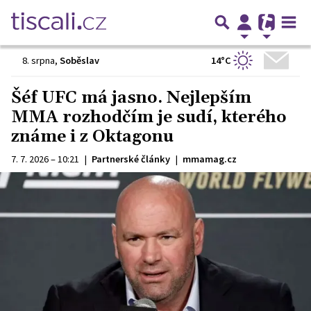
14°C
8. srpna
,
Soběslav
Šéf UFC má jasno. Nejlepším
MMA rozhodčím je sudí, kterého
známe i z Oktagonu
7. 7. 2026 – 10:21
|
Partnerské články
|
mmamag.cz