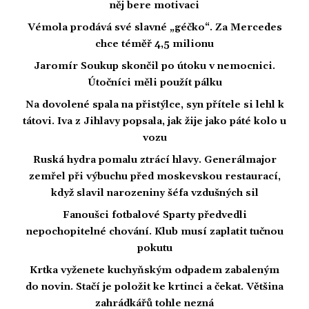
něj bere motivaci
Vémola prodává své slavné „géčko“. Za Mercedes
chce téměř 4,5 milionu
Jaromír Soukup skončil po útoku v nemocnici.
Útočníci měli použít pálku
Na dovolené spala na přistýlce, syn přítele si lehl k
tátovi. Iva z Jihlavy popsala, jak žije jako páté kolo u
vozu
Ruská hydra pomalu ztrácí hlavy. Generálmajor
zemřel při výbuchu před moskevskou restaurací,
když slavil narozeniny šéfa vzdušných sil
Fanoušci fotbalové Sparty předvedli
nepochopitelné chování. Klub musí zaplatit tučnou
pokutu
Krtka vyženete kuchyňským odpadem zabaleným
do novin. Stačí je položit ke krtinci a čekat. Většina
zahrádkářů tohle nezná