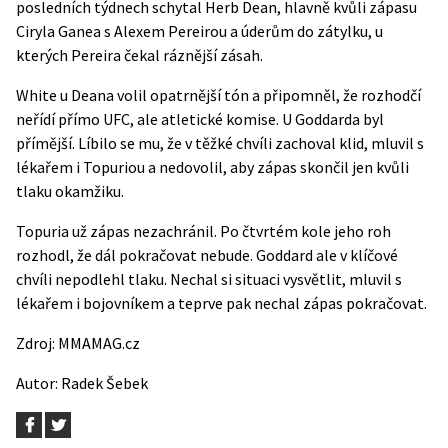
posledních týdnech schytal Herb Dean, hlavně kvůli zápasu
Ciryla Ganea s Alexem Pereirou a úderům do zátylku, u
kterých Pereira čekal ráznější zásah.
White u Deana volil opatrnější tón a připomněl, že rozhodčí
neřídí přímo UFC, ale atletické komise. U Goddarda byl
přímější. Líbilo se mu, že v těžké chvíli zachoval klid, mluvil s
lékařem i Topuriou a nedovolil, aby zápas skončil jen kvůli
tlaku okamžiku.
Topuria už zápas nezachránil. Po čtvrtém kole jeho roh
rozhodl, že dál pokračovat nebude. Goddard ale v klíčové
chvíli nepodlehl tlaku. Nechal si situaci vysvětlit, mluvil s
lékařem i bojovníkem a teprve pak nechal zápas pokračovat.
Zdroj:
MMAMAG.cz
Autor:
Radek Šebek