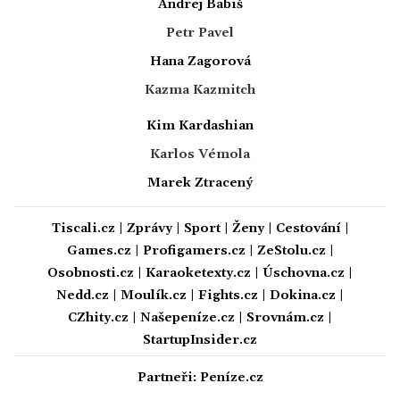
Andrej Babiš
Petr Pavel
Hana Zagorová
Kazma Kazmitch
Kim Kardashian
Karlos Vémola
Marek Ztracený
Tiscali.cz
|
Zprávy
|
Sport
|
Ženy
|
Cestování
|
Games.cz
|
Profigamers.cz
|
ZeStolu.cz
|
Osobnosti.cz
|
Karaoketexty.cz
|
Úschovna.cz
|
Nedd.cz
|
Moulík.cz
|
Fights.cz
|
Dokina.cz
|
CZhity.cz
|
Našepeníze.cz
|
Srovnám.cz
|
StartupInsider.cz
Partneři:
Peníze.cz