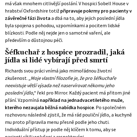
má však mnohem citlivější poslání. V hospici Sobell House v
hrabství Oxfordshire totiž
připravuje pokrmy pro pacienty v
závěrečné fázi života
a dbá na to, aby jejich poslední jídla
byla spojena s pohodou, vzpomínkami a pocitem lidské
blízkosti. Podle něj nejde jen o samotné vaření, ale
především o důstojnou péči.
Šéfkuchař z hospice prozradil, jaká
jídla si lidé vybírají před smrtí
Richards svou práci vnímá jako mimořádnou životní
zkušenost. „
Moje vlastní filozofie je, že pro šéfkuchaře
neexistuje větší výsada než naservírovat někomu jeho
poslední jídlo
,“ řekl pro Mirror. Každý pacient má přitom jiné
přání. Vzpomíná
například na jednadvacetiletého muže,
kterého nezaujala běžná nabídka hospice
. Po společném
rozhovoru následně zjistil, že má rád pouliční jídlo, a kuchyně
mu proto připravila menu přesně podle jeho chuti.
Individuální přístup je podle něj klíčem k tomu, aby se
pacienti cítili vyslyšeni a respektováni.