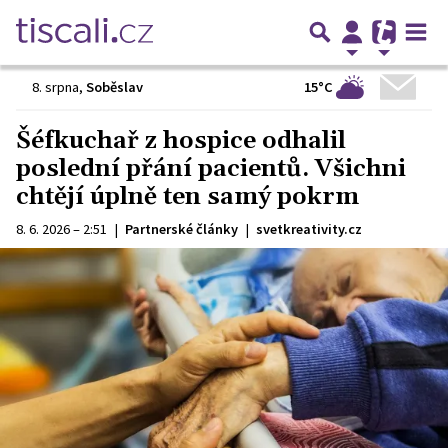
15°C
8. srpna
,
Soběslav
Šéfkuchař z hospice odhalil
poslední přání pacientů. Všichni
chtějí úplně ten samý pokrm
8. 6. 2026 – 2:51
|
Partnerské články
|
svetkreativity.cz