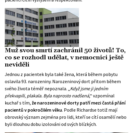
Muž svou smrtí zachránil 50 životů! To,
co se rozhodl udělat, v nemocnici ještě
neviděli
Jednou z pacientek byla také žena, která během pobytu
oslavila 93. narozeniny. Narozeninový dort přitom během
svého života téměř nepoznala. „
Když jsme ji jedním
překvapili, plakala. Byla naprosto nadšená
,“ vzpomínal
kuchař s tím,
že narozeninové dorty patří mezi častá přání
pacientů v pokročilém věku
. Podle Richardse totiž mají
obrovský význam zejména pro lidi, kteří se cítí osamělí nebo
byli dlouhou dobu izolováni od svých blízkých.