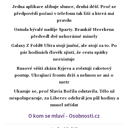
Jedna aplikace slibuje slunce, druhá déšť. Proč se
předpovědi počasí v telefonu tak liší a která má
pravdu
Ostuda bývalé naděje Sparty. Brankář Heerkens
předvedl dvě nehorázné minely
Galaxy Z Fold8 Ultra stojí jmění, ale stojí za to. Po
pár hodinách člověk zjistí, že cesta zpátky
neexistuje
Rusové věští zkázu Kyjeva a zvěstují raketový
postup. Ukrajinci frontu drží a nehnou se ani o
metr
Ukazuje se, proč Slavia Bořila odstavila. Tělo už
nespolupracuje, za Liberec odehrál jen půl hodiny a
musel střídat
O kom se mluví - Osobnosti.cz