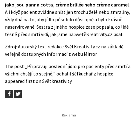
jako jsou panna cotta, crème brûlée nebo crème caramel
.
A i když pacient zvládne sníst jen trochu želé nebo zmrzliny,
vždy dbá na to, aby jídlo působilo důstojně a bylo krásně
naservírované. Sestra z jiného hospice zase popsala, co
lidé
těsně před smrtí vidí
, jak jsme na SvětěKreativity.cz psali.
Zdroj: Autorský text redakce SvětKreativity.cz na základě
veřejně dostupných informací z webu
Mirror
The post
„Připravuji poslední jídlo pro pacienty před smrtí a
všichni chtějí to stejné,“ odhalil šéfkuchař z hospice
appeared first on
Světkreativity
.