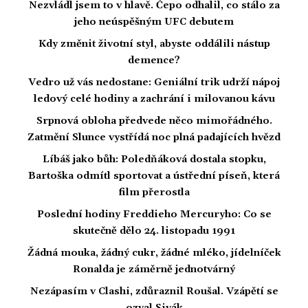
Nezvládl jsem to v hlavě. Čepo odhalil, co stálo za
jeho neúspěšným UFC debutem
Kdy změnit životní styl, abyste oddálili nástup
demence?
Vedro už vás nedostane: Geniální trik udrží nápoj
ledový celé hodiny a zachrání i milovanou kávu
Srpnová obloha předvede něco mimořádného.
Zatmění Slunce vystřídá noc plná padajících hvězd
Líbáš jako bůh: Poledňáková dostala stopku,
Bartoška odmítl sportovat a ústřední píseň, která
film přerostla
Poslední hodiny Freddieho Mercuryho: Co se
skutečně dělo 24. listopadu 1991
Žádná mouka, žádný cukr, žádné mléko, jídelníček
Ronalda je záměrně jednotvárný
Nezápasím v Clashi, zdůraznil Roušal. Vzápětí se