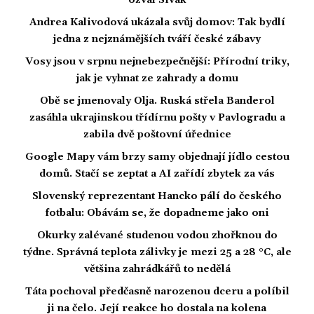
ozval Sivák
Andrea Kalivodová ukázala svůj domov: Tak bydlí
jedna z nejznámějších tváří české zábavy
Vosy jsou v srpnu nejnebezpečnější: Přírodní triky,
jak je vyhnat ze zahrady a domu
Obě se jmenovaly Olja. Ruská střela Banderol
zasáhla ukrajinskou třídírnu pošty v Pavlogradu a
zabila dvě poštovní úřednice
Google Mapy vám brzy samy objednají jídlo cestou
domů. Stačí se zeptat a AI zařídí zbytek za vás
Slovenský reprezentant Hancko pálí do českého
fotbalu: Obávám se, že dopadneme jako oni
Okurky zalévané studenou vodou zhořknou do
týdne. Správná teplota zálivky je mezi 25 a 28 °C, ale
většina zahrádkářů to nedělá
Táta pochoval předčasně narozenou dceru a políbil
ji na čelo. Její reakce ho dostala na kolena