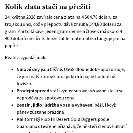
Kolik zlata stačí na přežití
24. května 2026 zavírala cena zlata na 4 504,78 dolaru za
trojskou unci, což v přepočtu dává zhruba 144,80 dolaru za
gram. Zní to lákavě: jeden gram denně a člověk má skoro 4
400 dolarů měsíčně. Jenže tahle matematika funguje jen na
papíře.
Realita vypadá jinak:
Nulové dny
jsou běžné. USGS dlouhodobě upozorňuje,
že jen malý zlomek prospektorů najde hodnotné
ložisko.
Prodejní spread
sráží výnos: surové rýžované zlato se
neprodává za spotovou cenu.
Benzín, jídlo, údržba vozu a vybavení
běží, i když
pánev zůstane prázdná.
Kalifornský klub Hi Desert Gold Diggers podle
Guardianu otevřeně přiznává, že někteří členové utratí