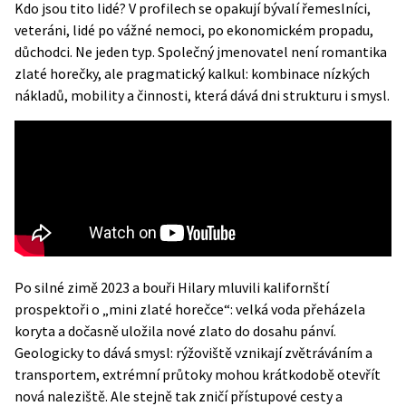
Kdo jsou tito lidé? V profilech se opakují bývalí řemeslníci,
veteráni, lidé po vážné nemoci, po ekonomickém propadu,
důchodci. Ne jeden typ. Společný jmenovatel není romantika
zlaté horečky, ale pragmatický kalkul: kombinace nízkých
nákladů, mobility a činnosti, která dává dni strukturu i smysl.
Po silné zimě 2023 a bouři Hilary mluvili kalifornští
prospektoři o „mini zlaté horečce“: velká voda přeházela
koryta a dočasně uložila nové zlato do dosahu pánví.
Geologicky to dává smysl: rýžoviště vznikají zvětráváním a
transportem, extrémní průtoky mohou krátkodobě otevřít
nová naleziště. Ale stejně tak zničí přístupové cesty a