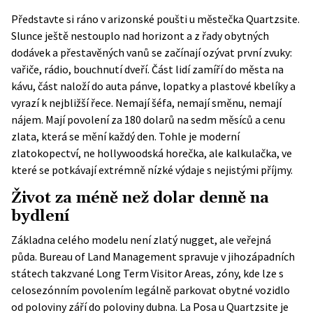
Představte si ráno v arizonské poušti u městečka Quartzsite.
Slunce ještě nestouplo nad horizont a z řady obytných
dodávek a přestavěných vanů se začínají ozývat první zvuky:
vařiče, rádio, bouchnutí dveří. Část lidí zamíří do města na
kávu, část naloží do auta pánve, lopatky a plastové kbelíky a
vyrazí k nejbližší řece. Nemají šéfa, nemají směnu, nemají
nájem. Mají povolení za 180 dolarů na sedm měsíců a cenu
zlata, která se mění každý den. Tohle je moderní
zlatokopectví, ne hollywoodská horečka, ale kalkulačka, ve
které se potkávají extrémně nízké výdaje s nejistými příjmy.
Život za méně než dolar denně na
bydlení
Základna celého modelu není zlatý nugget, ale veřejná
půda.
Bureau of Land Management
spravuje v jihozápadních
státech takzvané Long Term Visitor Areas, zóny, kde lze s
celosezónním povolením legálně parkovat obytné vozidlo
od poloviny září do poloviny dubna. La Posa u Quartzsite je