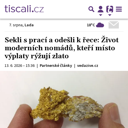
18°C
7. srpna
,
Lada
Sekli s prací a odešli k řece: Život
moderních nomádů, kteří místo
výplaty rýžují zlato
13. 6. 2026 – 15:36
|
Partnerské články
|
vedazive.cz