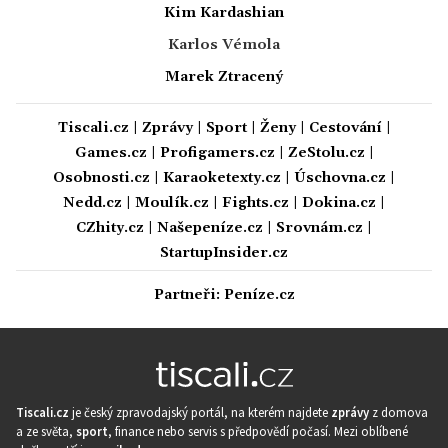
Kim Kardashian
Karlos Vémola
Marek Ztracený
Tiscali.cz
|
Zprávy
|
Sport
|
Ženy
|
Cestování
|
Games.cz
|
Profigamers.cz
|
ZeStolu.cz
|
Osobnosti.cz
|
Karaoketexty.cz
|
Úschovna.cz
|
Nedd.cz
|
Moulík.cz
|
Fights.cz
|
Dokina.cz
|
CZhity.cz
|
Našepeníze.cz
|
Srovnám.cz
|
StartupInsider.cz
Partneři:
Peníze.cz
Tiscali.cz
je český zpravodajský portál, na kterém najdete
zprávy
z domova
a ze světa,
sport
, finance nebo servis s předpovědí počasí. Mezi oblíbené