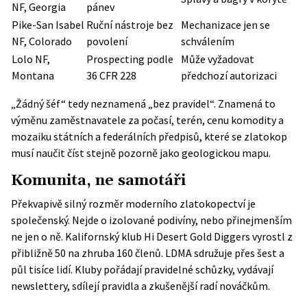
NF, Georgia
pánev
Pike-San Isabel
Ruční nástroje bez
Mechanizace jen se
NF, Colorado
povolení
schválením
Lolo NF,
Prospecting podle
Může vyžadovat
Montana
36 CFR 228
předchozí autorizaci
„Žádný šéf“ tedy neznamená „bez pravidel“. Znamená to
výměnu zaměstnavatele za počasí, terén, cenu komodity a
mozaiku státních a federálních předpisů, které se zlatokop
musí naučit číst stejně pozorně jako geologickou mapu.
Komunita, ne samotáři
Překvapivě silný rozměr moderního zlatokopectví je
společenský. Nejde o izolované podivíny, nebo přinejmenším
ne jen o ně. Kalifornský klub Hi Desert Gold Diggers vyrostl z
přibližně 50 na zhruba 160 členů. LDMA sdružuje přes šest a
půl tisíce lidí. Kluby pořádají pravidelné schůzky, vydávají
newslettery, sdílejí pravidla a zkušenější radí nováčkům.