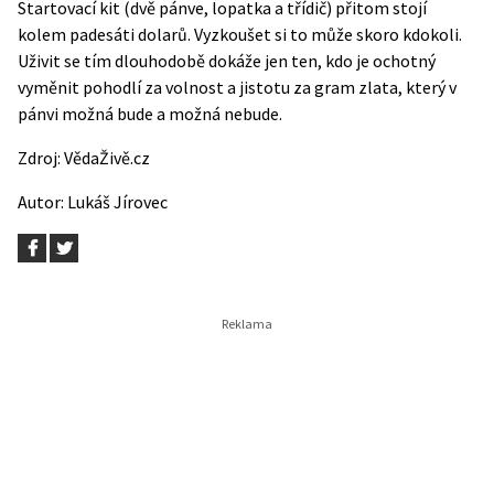
Startovací kit (dvě pánve, lopatka a třídič) přitom stojí
kolem padesáti dolarů. Vyzkoušet si to může skoro kdokoli.
Uživit se tím dlouhodobě dokáže jen ten, kdo je ochotný
vyměnit pohodlí za volnost a jistotu za gram zlata, který v
pánvi možná bude a možná nebude.
Zdroj:
VědaŽivě.cz
Autor:
Lukáš Jírovec