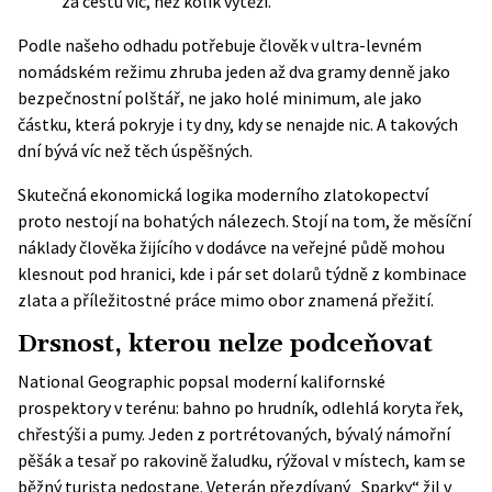
za cestu víc, než kolik vytěží.
Podle našeho odhadu potřebuje člověk v ultra-levném
nomádském režimu zhruba jeden až dva gramy denně jako
bezpečnostní polštář, ne jako holé minimum, ale jako
částku, která pokryje i ty dny, kdy se nenajde nic. A takových
dní bývá víc než těch úspěšných.
Skutečná ekonomická logika moderního zlatokopectví
proto nestojí na bohatých nálezech. Stojí na tom, že měsíční
náklady člověka žijícího v dodávce na veřejné půdě mohou
klesnout pod hranici, kde i pár set dolarů týdně z kombinace
zlata a příležitostné práce mimo obor znamená přežití.
Drsnost, kterou nelze podceňovat
National Geographic
popsal moderní kalifornské
prospektory v terénu: bahno po hrudník, odlehlá koryta řek,
chřestýši a pumy. Jeden z portrétovaných, bývalý námořní
pěšák a tesař po rakovině žaludku, rýžoval v místech, kam se
běžný turista nedostane. Veterán přezdívaný „Sparky“ žil v