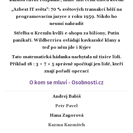
každou chvíli rozpadne, může mít cenu tisíců korun
„Azbest IT světa“: 70 % světových transakcí běží na
programovacím jazyce z roku 1959. Nikdo ho
neumí nahradit
Střelba u Kremlu kvůli e-shopu za biliony, Putin
panikaří. Wildberries ovládají kavkazské klany a
teď po něm jde i Kyjev
Tato matematická hádanka nachytala už tisíce lidí.
Příklad 18 : 3 + 7 × 5 správně spočítají jen lidé, kteří
znají pořadí operací
O kom se mluví - Osobnosti.cz
Andrej Babiš
Petr Pavel
Hana Zagorová
Kazma Kazmitch