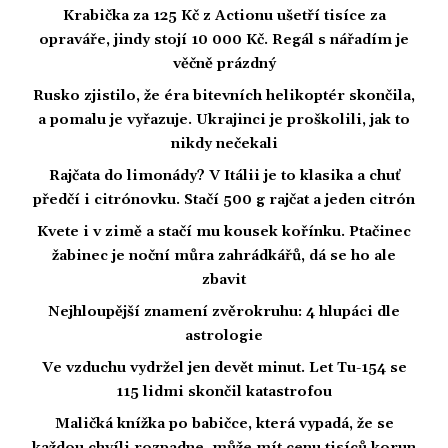
Krabička za 125 Kč z Actionu ušetří tisíce za
opraváře, jindy stojí 10 000 Kč. Regál s nářadím je
věčně prázdný
Rusko zjistilo, že éra bitevních helikoptér skončila,
a pomalu je vyřazuje. Ukrajinci je proškolili, jak to
nikdy nečekali
Rajčata do limonády? V Itálii je to klasika a chuť
předčí i citrónovku. Stačí 500 g rajčat a jeden citrón
Kvete i v zimě a stačí mu kousek kořínku. Ptačinec
žabinec je noční můra zahrádkářů, dá se ho ale
zbavit
Nejhloupější znamení zvěrokruhu: 4 hlupáci dle
astrologie
Ve vzduchu vydržel jen devět minut. Let Tu-154 se
115 lidmi skončil katastrofou
Maličká knížka po babičce, která vypadá, že se