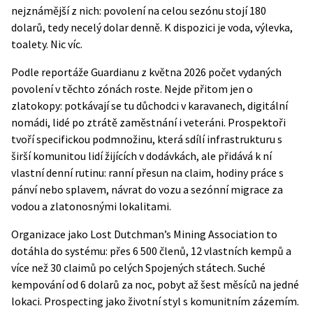
nejznámější z nich: povolení na celou sezónu stojí 180
dolarů, tedy necelý dolar denně. K dispozici je voda, výlevka,
toalety. Nic víc.
Podle reportáže
Guardianu
z května 2026 počet vydaných
povolení v těchto zónách roste. Nejde přitom jen o
zlatokopy: potkávají se tu důchodci v karavanech, digitální
nomádi, lidé po ztrátě zaměstnání i veteráni. Prospektoři
tvoří specifickou podmnožinu, která sdílí infrastrukturu s
širší komunitou lidí žijících v dodávkách, ale přidává k ní
vlastní denní rutinu: ranní přesun na claim, hodiny práce s
pánví nebo splavem, návrat do vozu a sezónní migrace za
vodou a zlatonosnými lokalitami.
Organizace jako Lost Dutchman’s Mining Association to
dotáhla do systému: přes 6 500 členů, 12 vlastních kempů a
více než 30 claimů po celých Spojených státech. Suché
kempování od 6 dolarů za noc, pobyt až šest měsíců na jedné
lokaci. Prospecting jako životní styl s komunitním zázemím.