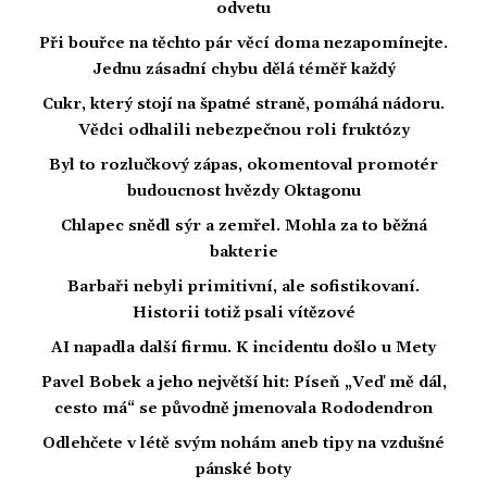
odvetu
Při bouřce na těchto pár věcí doma nezapomínejte.
Jednu zásadní chybu dělá téměř každý
Cukr, který stojí na špatné straně, pomáhá nádoru.
Vědci odhalili nebezpečnou roli fruktózy
Byl to rozlučkový zápas, okomentoval promotér
budoucnost hvězdy Oktagonu
Chlapec snědl sýr a zemřel. Mohla za to běžná
bakterie
Barbaři nebyli primitivní, ale sofistikovaní.
Historii totiž psali vítězové
AI napadla další firmu. K incidentu došlo u Mety
Pavel Bobek a jeho největší hit: Píseň „Veď mě dál,
cesto má“ se původně jmenovala Rododendron
Odlehčete v létě svým nohám aneb tipy na vzdušné
pánské boty