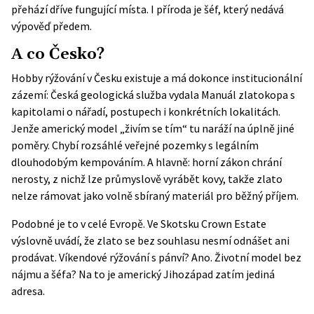
přehází dříve fungující místa. I příroda je šéf, který nedává
výpověď předem.
A co Česko?
Hobby rýžování v Česku existuje a má dokonce institucionální
zázemí: Česká geologická služba vydala
Manuál zlatokopa
s
kapitolami o nářadí, postupech i konkrétních lokalitách.
Jenže americký model „živím se tím“ tu naráží na úplně jiné
poměry. Chybí rozsáhlé veřejné pozemky s legálním
dlouhodobým kempováním. A hlavně:
horní zákon
chrání
nerosty, z nichž lze průmyslově vyrábět kovy, takže zlato
nelze rámovat jako volně sbíraný materiál pro běžný příjem.
Podobné je to v celé Evropě. Ve Skotsku Crown Estate
výslovně uvádí, že zlato se bez souhlasu nesmí odnášet ani
prodávat. Víkendové rýžování s pánví? Ano. Životní model bez
nájmu a šéfa? Na to je americký Jihozápad zatím jediná
adresa.