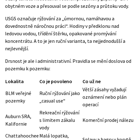
obytném voze a přesouval se podle sezóny a průtoku vody.
USGS označuje rýžování za „úmornou, namáhavou a
dovednostně náročnou práci“. Hodiny v předklonu nad
ledovou vodou, třídění štěrku, opakované promývání
koncentrátu. A to je jen ruční varianta, ta nejjednodušší a
nejlevnější.
Drsnost je ale i administrativní. Pravidla se mění doslova od
pozemku k pozemku:
Lokalita
Co je povoleno
Co už ne
Větší zásahy vyžadují
BLM veřejné
Ruční rýžování jako
oznámení nebo plán
pozemky
„casual use“
operací
Rekreační rýžování
Auburn SRA,
s limitem zákalu
Komerční prodej nálezu
Kalifornie
vody
Chattahoochee
Malá lopatka,
Splavy a bagry v korytě