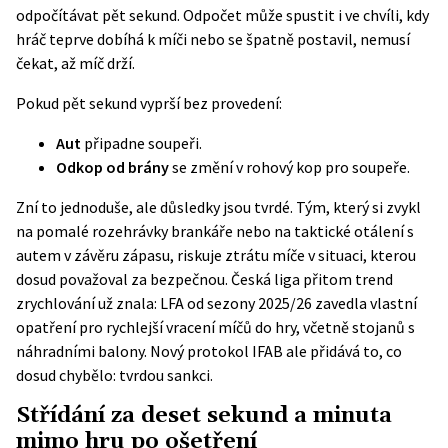
odpočítávat pět sekund. Odpočet může spustit i ve chvíli, kdy
hráč teprve dobíhá k míči nebo se špatně postavil, nemusí
čekat, až míč drží.
Pokud pět sekund vyprší bez provedení:
Aut
připadne soupeři.
Odkop od brány
se změní v rohový kop pro soupeře.
Zní to jednoduše, ale důsledky jsou tvrdé. Tým, který si zvykl
na pomalé rozehrávky brankáře nebo na taktické otálení s
autem v závěru zápasu, riskuje ztrátu míče v situaci, kterou
dosud považoval za bezpečnou. Česká liga přitom trend
zrychlování už znala: LFA od sezony 2025/26 zavedla vlastní
opatření pro rychlejší vracení míčů do hry, včetně stojanů s
náhradními balony. Nový
protokol IFAB
ale přidává to, co
dosud chybělo: tvrdou sankci.
Střídání za deset sekund a minuta
mimo hru po ošetření