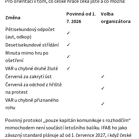
Pro orientaci v tom, co české hráče čeká jistě a co možná:
Povinná od 1.
Volba
Změna
7. 2026
organizátora
Pětisekundový odpočet
✓
(aut, odkop)
Desetisekundové střídání
✓
Minuta mimo hru po
✓
ošetření
VAR u chybné druhé žluté
✓
Červená za zakrytí úst
✓
Červená za odchod z hřiště
✓
na protest
VAR u chybně přiznaného
✓
rohu
Povinný protokol „pouze kapitán komunikuje s rozhodčím“
mimochodem není součástí letošního balíku. IFAB ho jako
závazný standard plánuje až od 1. července 2027, i když české