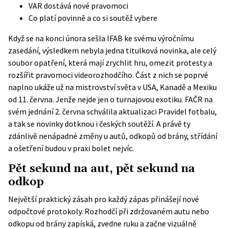
VAR dostává nové pravomoci
Co platí povinně a co si soutěž vybere
Když se na konci února sešla IFAB ke svému výročnímu
zasedání, výsledkem nebyla jedna titulková novinka, ale celý
soubor opatření, která mají zrychlit hru, omezit protesty a
rozšířit pravomoci videorozhodčího. Část z nich se poprvé
naplno ukáže už na mistrovství světa v USA, Kanadě a Mexiku
od 11. června. Jenže nejde jen o turnajovou exotiku. FAČR na
svém jednání 2. června
schválila aktualizaci Pravidel fotbalu
,
a tak se novinky dotknou i českých soutěží. A právě ty
zdánlivě nenápadné změny u autů, odkopů od brány, střídání
a ošetření budou v praxi bolet nejvíc.
Pět sekund na aut, pět sekund na
odkop
Největší praktický zásah pro každý zápas přinášejí nové
odpočtové protokoly. Rozhodčí při zdržovaném autu nebo
odkopu od brány zapíská, zvedne ruku a začne vizuálně