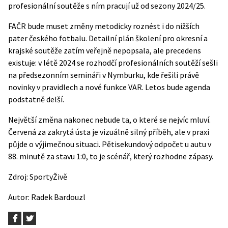
profesionální soutěže s ním pracují už od sezony 2024/25.
FAČR bude muset změny metodicky roznést i do nižších
pater českého fotbalu. Detailní plán školení pro okresní a
krajské soutěže zatím veřejně nepopsala, ale precedens
existuje: v létě 2024 se rozhodčí profesionálních soutěží sešli
na předsezonním semináři v Nymburku, kde řešili právě
novinky v pravidlech a nové funkce VAR. Letos bude agenda
podstatně delší.
Největší změna nakonec nebude ta, o které se nejvíc mluví.
Červená za zakrytá ústa je vizuálně silný příběh, ale v praxi
půjde o výjimečnou situaci. Pětisekundový odpočet u autu v
88. minutě za stavu 1:0, to je scénář, který rozhodne zápasy.
Zdroj:
SportyŽivě
Autor:
Radek Bardouzl