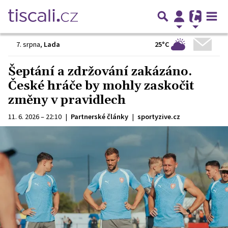
25°C
7. srpna
,
Lada
Šeptání a zdržování zakázáno.
České hráče by mohly zaskočit
změny v pravidlech
11. 6. 2026 – 22:10
|
Partnerské články
|
sportyzive.cz