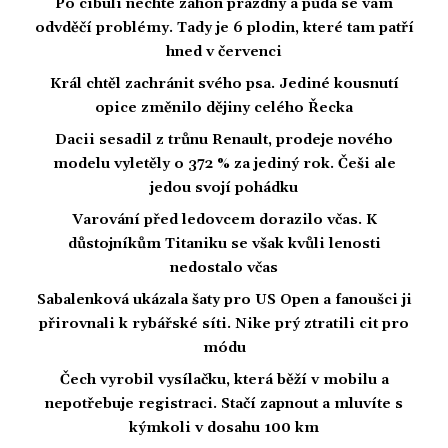
Po cibuli nechte záhon prázdný a půda se vám
odvděčí problémy. Tady je 6 plodin, které tam patří
hned v červenci
Král chtěl zachránit svého psa. Jediné kousnutí
opice změnilo dějiny celého Řecka
Dacii sesadil z trůnu Renault, prodeje nového
modelu vyletěly o 372 % za jediný rok. Češi ale
jedou svojí pohádku
Varování před ledovcem dorazilo včas. K
důstojníkům Titaniku se však kvůli lenosti
nedostalo včas
Sabalenková ukázala šaty pro US Open a fanoušci ji
přirovnali k rybářské síti. Nike prý ztratili cit pro
módu
Čech vyrobil vysílačku, která běží v mobilu a
nepotřebuje registraci. Stačí zapnout a mluvíte s
kýmkoli v dosahu 100 km