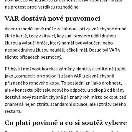
na protest proti verdiktu rozhodčího.
VAR dostává nové pravomoci
Videorozhodčí nově může zasáhnout při zjevně chybné druhé
žluté kartě, tedy v situaci, kdy sudí omylem udělí druhou
žlutou a vyloučí hráče, který neměl být vyloučen, nebo
naopak druhou žlutou neudělí, ačkoli měl. Dosud byl VAR v
těchto případech bezmocný.
Přibývá i možnost korekce záměny identity a volitelně (opět
jako „competition option“) zásah VAR u zjevně chybně
přiznaného rohového kopu. To poslední zní jako drobnost,
ale v kontextu pětisekundového odpočtu u odkopů od brány
dostává nový rozměr: chybně přiznaný roh místo odkopu teď
znamená nejen ztrátu standardní situace, ale i ztrátu celého
restartu.
Co platí povinně a co si soutěž vybere