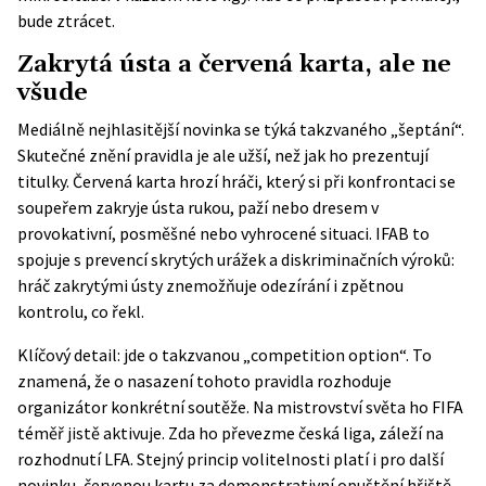
bude ztrácet.
Zakrytá ústa a červená karta, ale ne
všude
Mediálně nejhlasitější novinka se týká takzvaného „šeptání“.
Skutečné znění pravidla je ale užší, než jak ho prezentují
titulky. Červená karta hrozí hráči, který si při konfrontaci se
soupeřem zakryje ústa rukou, paží nebo dresem v
provokativní, posměšné nebo vyhrocené situaci. IFAB to
spojuje s prevencí skrytých urážek a diskriminačních výroků:
hráč zakrytými ústy znemožňuje odezírání i zpětnou
kontrolu, co řekl.
Klíčový detail: jde o takzvanou „competition option“. To
znamená, že o nasazení tohoto pravidla rozhoduje
organizátor konkrétní soutěže. Na mistrovství světa ho FIFA
téměř jistě aktivuje. Zda ho převezme česká liga, záleží na
rozhodnutí LFA. Stejný princip volitelnosti platí i pro další
novinku, červenou kartu za demonstrativní opuštění hřiště