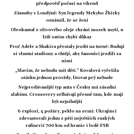
předpověď počasí na víkend
Zásnuby v Londýně: Syn legendy Mekyho Žbirky
oznámil, že se žení
Oleokantal z olivového oleje chrání mozek myší, u
lidí zatím chybí důkaz
Proč Adele a Shakira přestaly jezdit na turné: Budují
si vlastní stadiony a chtějí, aby fanoušci jezdili za
nimi
„Slavím, že nebudu mít děti." Kovalová vyřešila
otázku jednou provždy, litovat prý nebude
Nejprodávanější typ auta v Česku má zásadní
slabinu. Crossovery selhávají přesně tam, kde mají
být nejsilnější
6 explozí, 4 požáry, peklo na zemi: Ukrajinci
zdevastovali jednu z pěti největších ruských
rafinerií 700 km od hranic i lodě FSB