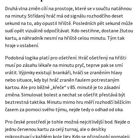
Druhá vlna změn cílí na prostoje, které se v součtu natáhnou
na minuty. Střídaný hráč má od signálu rozhodčího deset
sekund na to, aby opustil hřiště. Posledních pět sekund může
sudí opět vizuálně odpočítávat. Kdo nestihne, dostane žlutou
kartu, a náhradník nesmí na hřiště celou minutu. Tým tak
hraje v oslabení.
Podobná logika platí pro ošetření. Hráč ošetřený na hřišti
musí po zásahu lékaře na minutu pryč, teprve pak se smí
vrátit. Výjimky existují: brankáři, hráči se zraněním hlavy
nebo situace, kdy byl hráč zraněn faulem potrestaným
kartou. Ale pro běžné „křeče“ v 85. minutě je to zásadní
změna. Simulovat bolest a nechat se ošetřit přestává být
beztrestná taktika. Minutu mimo hru měří rozhodčí běžícím
časem za pomoci svého týmu, nejde tedy o odhad od oka.
Pro české prostředí je tohle možná nejcitlivější bod. Nejde o
jednu červenou kartu za celý turnaj, ale o desítky
mikrosituací v každém kole ligy. Kdo se přizpůsobí pomaleji,