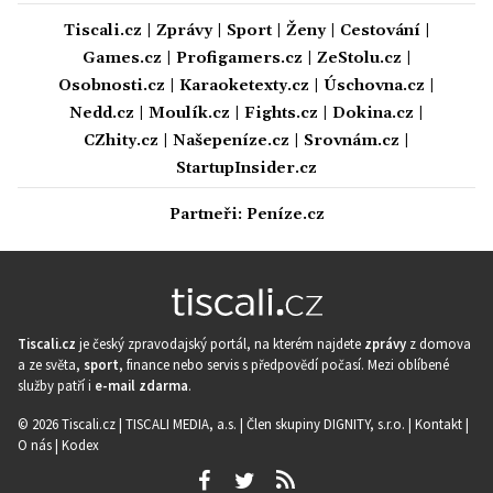
Tiscali.cz
|
Zprávy
|
Sport
|
Ženy
|
Cestování
|
Games.cz
|
Profigamers.cz
|
ZeStolu.cz
|
Osobnosti.cz
|
Karaoketexty.cz
|
Úschovna.cz
|
Nedd.cz
|
Moulík.cz
|
Fights.cz
|
Dokina.cz
|
CZhity.cz
|
Našepeníze.cz
|
Srovnám.cz
|
StartupInsider.cz
Partneři:
Peníze.cz
Tiscali.cz
je český zpravodajský portál, na kterém najdete
zprávy
z domova
a ze světa,
sport
, finance nebo servis s předpovědí počasí. Mezi oblíbené
služby patří i
e-mail zdarma
.
© 2026 Tiscali.cz |
TISCALI MEDIA, a.s.
|
Člen skupiny DIGNITY, s.r.o.
|
Kontakt
|
O nás
|
Kodex