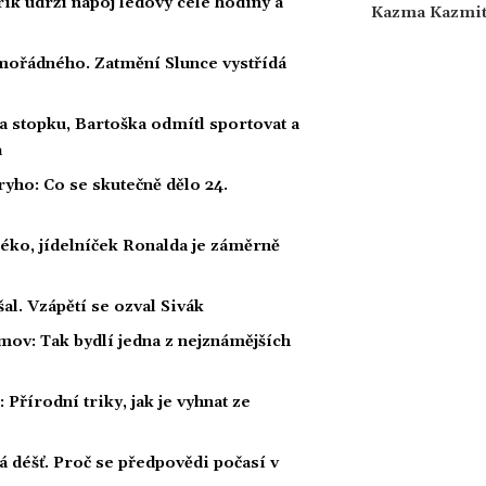
rik udrží nápoj ledový celé hodiny a
Kazma Kazmi
ořádného. Zatmění Slunce vystřídá
a stopku, Bartoška odmítl sportovat a
a
ho: Co se skutečně dělo 24.
éko, jídelníček Ronalda je záměrně
al. Vzápětí se ozval Sivák
mov: Tak bydlí jedna z nejznámějších
Přírodní triky, jak je vyhnat ze
á déšť. Proč se předpovědi počasí v