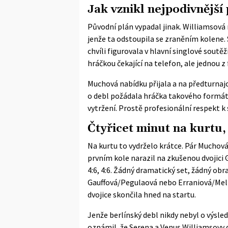
Jak vznikl nejpodivnější
Původní plán vypadal jinak. Williamsová
jenže ta odstoupila se zraněním kolene.
chvíli figurovala v hlavní singlové sout
hráčkou čekající na telefon, ale jednou z 
Muchová nabídku přijala a na
předturnaj
o debl požádala hráčka takového formát
vytržení. Prostě profesionální respekt k s
Čtyřicet minut na kurtu,
Na kurtu to vydrželo krátce. Pár Muchová
prvním kole narazil na zkušenou dvojici 
4:6, 4:6. Žádný dramatický set, žádný obr
Gauffová/Pegulaová nebo Erraniová/Mel
dvojice skončila hned na startu.
Jenže berlínský debl nikdy nebyl o výsle
oznámil
, že Serena a Venus Williamsovy 