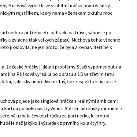
oby Muchová vyrostla ve stabilní hráčku první desítky,
chnickým rejstříkem, který nemá v ženském okruhu moc
partnerka a potřebujete náhradu na trávu, sáhnete po
peřky a zvládne tlak velkých zápasů. Muchová tohle všechno
roto ji oslovila, ne jen proto, že byla zrovna v Berlíně k
la, že české hráčky jí dělají problémy. Stačí vzpomenout na
Karolína Plíšková vyřadila po obratu z 1:5 ve třetím setu.
iabilní, takticky nepředvídatelný, bez respektu k autoritě
uchová pojede jako singlová hráčka s reálnými ambicemi.
ou kartou po boku sestry Venus. Ale ten berlínský moment z
b veřejně uznala českou hráčku za partnerku, kterou si
u déle než jakýkoli výsledek z prvního kola čtyřhry.