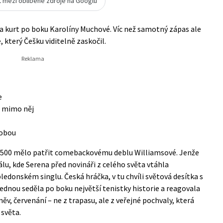
t mezi oblíbené zdroje na Googlu
na kurt po boku Karolíny Muchové. Víc než samotný zápas ale
který Češku viditelně zaskočil.
e
ot mimo něj
 obou
500 mělo patřit comebackovému deblu Williamsové. Jenže
álu, kde Serena před novináři z celého světa vtáhla
donském singlu. Česká hráčka, v tu chvíli světová desítka s
jednou seděla po boku největší tenistky historie a reagovala
ěv, červenání – ne z trapasu, ale z veřejné pochvaly, která
světa.