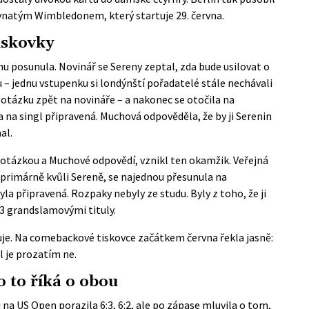
vnatým Wimbledonem, který startuje 29. června.
iskovky
nu posunula. Novinář se Sereny zeptal, zda bude usilovat o
– jednu vstupenku si londýnští pořadatelé stále nechávali
 otázku zpět na novináře – a nakonec se otočila na
na na singl připravená. Muchová odpověděla, že by ji Serenin
al.
otázkou a Muchové odpovědí, vznikl ten okamžik. Veřejná
i primárně kvůli Sereně, se najednou přesunula na
la připravená. Rozpaky nebyly ze studu. Byly z toho, že ji
23 grandslamovými tituly.
je. Na
comebackové tiskovce začátkem června
řekla jasně:
l je prozatím ne.
 to říká o obou
 na US Open porazila 6:3, 6:2, ale po zápase mluvila o tom,