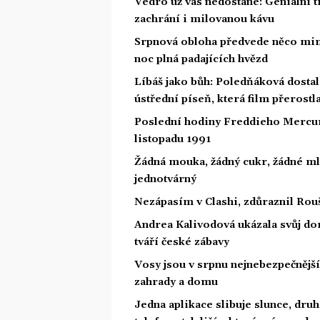
Vedro už vás nedostane: Geniální t
zachrání i milovanou kávu
Srpnová obloha předvede něco mim
noc plná padajících hvězd
Líbáš jako bůh: Poledňáková dostal
ústřední píseň, která film přerostl
Poslední hodiny Freddieho Mercury
listopadu 1991
Žádná mouka, žádný cukr, žádné ml
jednotvárný
Nezápasím v Clashi, zdůraznil Rouš
Andrea Kalivodová ukázala svůj do
tváří české zábavy
Vosy jsou v srpnu nejnebezpečnější: 
zahrady a domu
Jedna aplikace slibuje slunce, druh