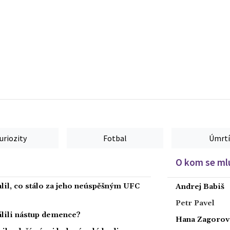
uriozity
Fotbal
Úmrtí
O kom se mlu
alil, co stálo za jeho neúspěšným UFC
Andrej Babiš
Petr Pavel
dálili nástup demence?
Hana Zagorov