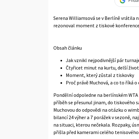
Přida
Serena Williamsová se v Berlíně vrátila 
rezonoval moment z tiskové konference, 
Obsah článku
Jak vznikl nejpodivnější pár turnaj
Čtyřicet minut na kurtu, delší živ
Moment, který zůstal z tiskovky
Proč právě Muchová, a co to říká o
Pondělní odpoledne na berlínském WTA 
příběh se přesunul jinam, do tiskového s
Muchovou do odpovědi na otázku o wimble
bilancí 24 výher a 7 porážek v sezoně, na
na situaci, kterou nečekala. Rozpaky, úsm
přišla před kamerami celého tenisového 