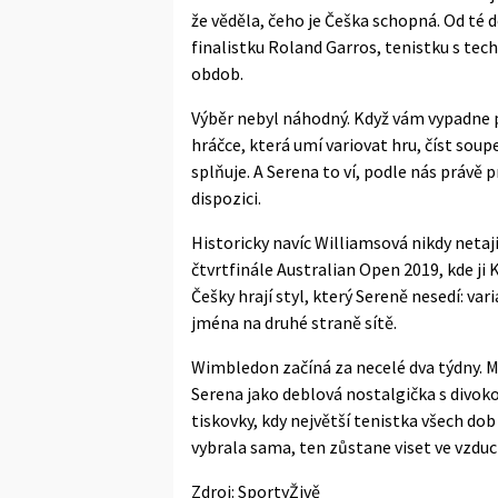
že věděla, čeho je Češka schopná. Od té d
finalistku Roland Garros, tenistku s te
obdob.
Výběr nebyl náhodný. Když vám vypadne 
hráčce, která umí variovat hru, číst sou
splňuje. A Serena to ví, podle nás právě p
dispozici.
Historicky navíc Williamsová nikdy netaji
čtvrtfinále Australian Open 2019, kde ji 
Češky hrají styl, který Sereně nesedí: var
jména na druhé straně sítě.
Wimbledon začíná za necelé dva týdny. M
Serena jako deblová nostalgička s divok
tiskovky, kdy největší tenistka všech do
vybrala sama, ten zůstane viset ve vzduch
Zdroj:
SportyŽivě