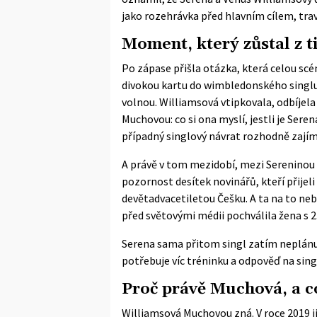
jako rozehrávka před hlavním cílem, tra
Moment, který zůstal z t
Po zápase přišla otázka, která celou scé
divokou kartu do wimbledonského singlu 
volnou. Williamsová vtipkovala, odbíjela
Muchovou: co si ona myslí, jestli je Sere
případný singlový návrat rozhodně zajím
A právě v tom mezidobí, mezi Sereninou 
pozornost desítek novinářů, kteří přijel
devětadvacetiletou Češku. A ta na to neby
před světovými médii pochválila žena s 
Serena sama přitom singl zatím neplánu
potřebuje víc tréninku a odpověď na sing
Proč právě Muchová, a co
Williamsová Muchovou zná. V roce 2019 ji