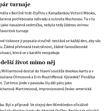
 pár turnaje
 měla v Berlíně hrát čtyřhru s Kanaďankou Victorií Mboko,
 Serena potřebovala náhradu a oslovila Muchovou. Ta v tu
ěži jako nasazená sedmička, nebyla tedy žádnou volnou
favoritek turnaje.
ové tiskovce
ji popsala stručně: nestává se každý den, aby vás
u. Žádná přehnaná teatrálnost, žádné fanouškovské
ituaci, která se v kariéře neopakuje.
 delší život mimo něj
/Williamsová dostal do hlavní soutěže divokou kartu a v
Giuliana Olmosová a Erin Routliffeová. Výsledek? Porážka
at. Zatímco jinde v pavouku šly dál páry jako
icharová-Martinezová, improvizovaná česko-americká
dku. Byl o přípravě. Ve stejný den Wimbledon
oficiálně
dostaly divokou kartu do dámské čtyřhry. Berlín tak působil