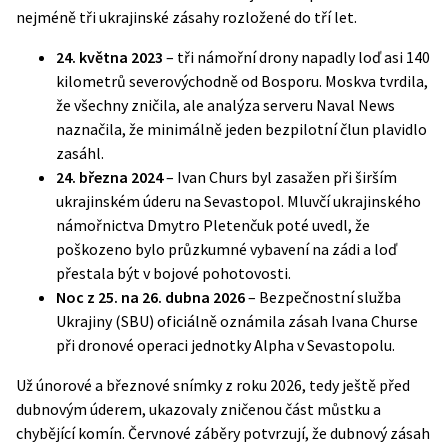
nejméně tři ukrajinské zásahy rozložené do tří let.
24. května 2023
– tři námořní drony napadly loď asi 140
kilometrů severovýchodně od Bosporu. Moskva tvrdila,
že všechny zničila, ale analýza serveru
Naval News
naznačila, že minimálně jeden bezpilotní člun plavidlo
zasáhl.
24. března 2024
– Ivan Churs byl zasažen při širším
ukrajinském úderu na Sevastopol. Mluvčí ukrajinského
námořnictva Dmytro Pletenčuk poté uvedl, že
poškozeno bylo průzkumné vybavení na zádi a loď
přestala být v bojové pohotovosti.
Noc z 25. na 26. dubna 2026
– Bezpečnostní služba
Ukrajiny (SBU) oficiálně oznámila zásah Ivana Churse
při dronové operaci jednotky Alpha v Sevastopolu.
Už únorové a březnové snímky z roku 2026, tedy ještě před
dubnovým úderem, ukazovaly zničenou část můstku a
chybějící komín. Červnové záběry potvrzují, že dubnový zásah