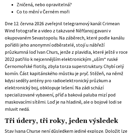
Zničená, nebo opravitelná?
Co to mění v Černém moři
Dne 12. června 2026 zveřejnil telegramový kanál
Crimean
Wind
fotografie a video z takzvané Něfťanoj gavani v
okupovaném Sevastopolu. Na záběrech, které podle kanálu
pořídili jeho anonymní odběratelé, stojí u nábřeží
průzkumná loď Ivan Churs, jenže z plavidla, které ještě v roce
2022 patřilo k nejcennějším elektronickým „uším“ ruské
Černomořské flotily, zbyla torza superstruktury. Chybí celý
komín. Část kapitánského můstku je pryč. Stěžeň, na němž
kdysi seděly antény pro radioelektronický průzkum a
elektronický boj, obklopuje lešení. Na zádi schází
specializované vybavení, příď a baková paluba mizí pod
maskovacími sítěmi. Loď je na hladině, ale o bojové lodi se
mluvit nedá.
Tři údery, tři roky, jeden výsledek
Stav Ivana Churse není důsledkem jediné exploze. Doložit lze