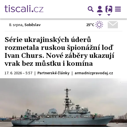
25°C
8. srpna
,
Soběslav
Série ukrajinských úderů
rozmetala ruskou špionážní loď
Ivan Churs. Nové záběry ukazují
vrak bez můstku i komína
17. 6. 2026 – 5:57
|
Partnerské články
|
armadnizpravodaj.cz