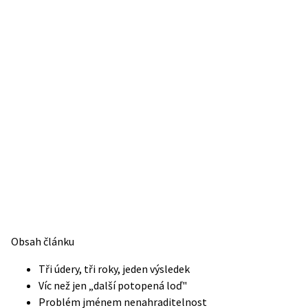
Obsah článku
Tři údery, tři roky, jeden výsledek
Víc než jen „další potopená loď"
Problém jménem nenahraditelnost