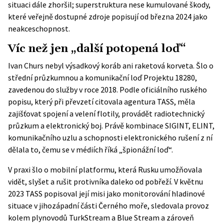
situaci dále zhoršil; superstruktura nese kumulované škody,
které veřejně dostupné zdroje popisují od března 2024 jako
neakceschopnost.
Víc než jen „další potopená loď“
Ivan Churs nebyl výsadkový koráb ani raketová korveta. Šlo o
střední průzkumnou a komunikační loď Projektu 18280,
zavedenou do služby v roce 2018. Podle oficiálního ruského
popisu, který při převzetí citovala agentura
TASS
, měla
zajišťovat spojení a velení flotily, provádět radiotechnický
průzkum a elektronický boj. Právě kombinace SIGINT, ELINT,
komunikačního uzlu a schopnosti elektronického rušení z ní
dělala to, čemu se v médiích říká „špionážní loď“.
V praxi šlo o mobilní platformu, která Rusku umožňovala
vidět, slyšet a rušit protivníka daleko od pobřeží. V květnu
2023 TASS popisoval její misi jako monitorování hladinové
situace v jihozápadní části Černého moře, sledovala provoz
kolem plynovodů TurkStream a Blue Stream a zároveň