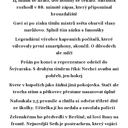
14 minut se hrálo, dvě hodiny se čekalo. Salcburk
rozhodl v 88. minutě zápas, který připomínal
brouzdaliště
Gavi si po zisku titulu mistrů světa obarvil vlasy
narůžovo. Splnil tím sázku s fanoušky
Legendární výrobce kapesních počítačů, které
válcovaly první smartphony, skončil. O důvodech
ale mlčí
Pešán po konci u reprezentace odešel do
Švýcarska. S druhým titulem říká: Nechci svatbu ani
pohřeb, jen hokej
Kvete v kupolích jako žádná jiná pokojovka. Stačí ale
trocha stínu a pětkovec přestane nasazovat úplně
Nafoukala 2,5 promile a chtěla si odvést tříleté dítě
ze školky. Učitelka jí ho nedala a zavolala policii
Zelenskému ho předvedli v Berlíně, už loví Rusy na
frontě. Nejnovější Seth je postrachem, který vojáci