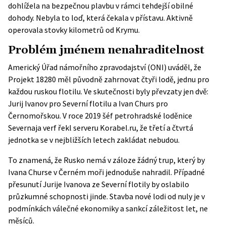
dohlížela na bezpečnou plavbu v rámci tehdejší obilné
dohody. Nebyla to loď, která čekala v přístavu. Aktivně
operovala stovky kilometrů od Krymu.
Problém jménem nenahraditelnost
Americký Úřad námořního zpravodajství (ONI) uváděl, že
Projekt 18280 měl původně zahrnovat čtyři lodě, jednu pro
každou ruskou flotilu. Ve skutečnosti byly převzaty jen dvě:
Jurij Ivanov pro Severní flotilu a Ivan Churs pro
Černomořskou. V roce 2019 šéf petrohradské loděnice
Severnaja verf řekl serveru
Korabel.ru
, že třetí a čtvrtá
jednotka se v nejbližších letech zakládat nebudou.
To znamená, že Rusko nemá v záloze žádný trup, který by
Ivana Churse v Černém moři jednoduše nahradil. Případné
přesunutí Jurije Ivanova ze Severní flotily by oslabilo
průzkumné schopnosti jinde. Stavba nové lodi od nuly je v
podmínkách válečné ekonomiky a sankcí záležitost let, ne
měsíců.