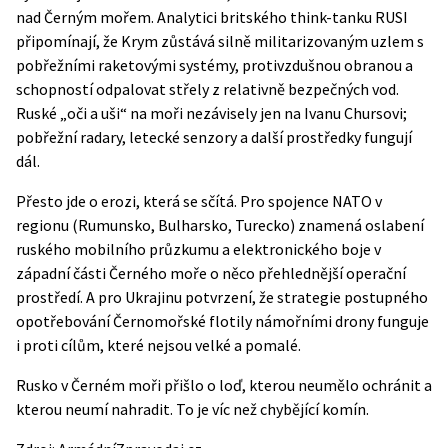
nad Černým mořem. Analytici britského think-tanku RUSI
připomínají, že Krym zůstává silně militarizovaným uzlem s
pobřežními raketovými systémy, protivzdušnou obranou a
schopností odpalovat střely z relativně bezpečných vod.
Ruské „oči a uši“ na moři nezávisely jen na Ivanu Chursovi;
pobřežní radary, letecké senzory a další prostředky fungují
dál.
Přesto jde o erozi, která se sčítá. Pro spojence NATO v
regionu (Rumunsko, Bulharsko, Turecko) znamená oslabení
ruského mobilního průzkumu a elektronického boje v
západní části Černého moře o něco přehlednější operační
prostředí. A pro Ukrajinu potvrzení, že strategie postupného
opotřebování Černomořské flotily námořními drony funguje
i proti cílům, které nejsou velké a pomalé.
Rusko v Černém moři přišlo o loď, kterou neumělo ochránit a
kterou neumí nahradit. To je víc než chybějící komín.