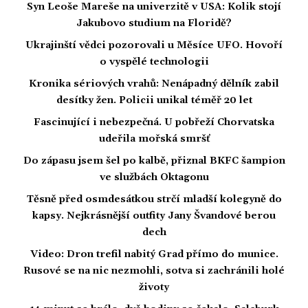
Syn Leoše Mareše na univerzitě v USA: Kolik stojí
Jakubovo studium na Floridě?
Ukrajinští vědci pozorovali u Měsíce UFO. Hovoří
o vyspělé technologii
Kronika sériových vrahů: Nenápadný dělník zabil
desítky žen. Policii unikal téměř 20 let
Fascinující i nebezpečná. U pobřeží Chorvatska
udeřila mořská smršť
Do zápasu jsem šel po kalbě, přiznal BKFC šampion
ve službách Oktagonu
Těsně před osmdesátkou strčí mladší kolegyně do
kapsy. Nejkrásnější outfity Jany Švandové berou
dech
Video: Dron trefil nabitý Grad přímo do munice.
Rusové se na nic nezmohli, sotva si zachránili holé
životy