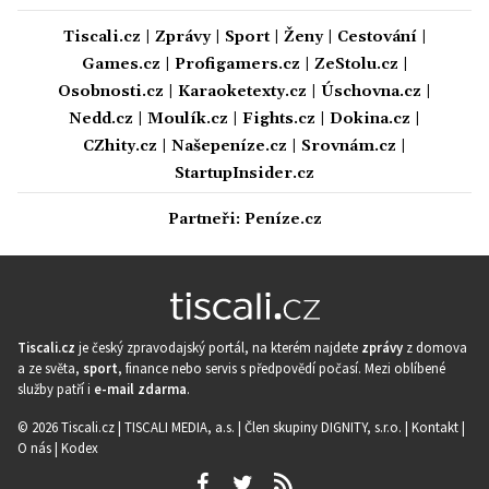
Tiscali.cz
|
Zprávy
|
Sport
|
Ženy
|
Cestování
|
Games.cz
|
Profigamers.cz
|
ZeStolu.cz
|
Osobnosti.cz
|
Karaoketexty.cz
|
Úschovna.cz
|
Nedd.cz
|
Moulík.cz
|
Fights.cz
|
Dokina.cz
|
CZhity.cz
|
Našepeníze.cz
|
Srovnám.cz
|
StartupInsider.cz
Partneři:
Peníze.cz
Tiscali.cz
je český zpravodajský portál, na kterém najdete
zprávy
z domova
a ze světa,
sport
, finance nebo servis s předpovědí počasí. Mezi oblíbené
služby patří i
e-mail zdarma
.
© 2026 Tiscali.cz |
TISCALI MEDIA, a.s.
|
Člen skupiny DIGNITY, s.r.o.
|
Kontakt
|
O nás
|
Kodex