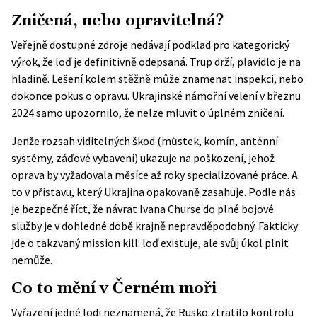
Zničená, nebo opravitelná?
Veřejně dostupné zdroje nedávají podklad pro kategorický
výrok, že loď je definitivně odepsaná. Trup drží, plavidlo je na
hladině. Lešení kolem stěžně může znamenat inspekci, nebo
dokonce pokus o opravu. Ukrajinské námořní velení v březnu
2024 samo upozornilo, že nelze mluvit o úplném zničení.
Jenže rozsah viditelných škod (můstek, komín, anténní
systémy, záďové vybavení) ukazuje na poškození, jehož
oprava by vyžadovala měsíce až roky specializované práce. A
to v přístavu, který Ukrajina opakovaně zasahuje. Podle nás
je bezpečné říct, že návrat Ivana Churse do plné bojové
služby je v dohledné době krajně nepravděpodobný. Fakticky
jde o takzvaný mission kill: loď existuje, ale svůj úkol plnit
nemůže.
Co to mění v Černém moři
Vyřazení jedné lodi neznamená, že Rusko ztratilo kontrolu