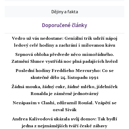
Dějiny a fakta
Doporučené články
Vedro už vás nedostane: Geniální trik udrží nápoj
ledový celé hodiny a zachrání i milovanou kávu
Srpnová obloha předvede něco mimořádného.
Zatmění Slunce vystřídá noc plná padajících hvězd
Poslední hodiny Freddieho Mercuryho: Co se
skutečně dělo 24. listopadu 1991
Žádná mouka, žádný cukr, žádné mléko, jídelníček
Ronalda je záměrně jednotvárný
Nezápasím v Clashi, zdůraznil Roušal. Vzápětí se
ozval Sivák
Andrea Kalivodová ukázala svůj domov: Tak bydlí
jedna z nejznámějších tváří české zábavy