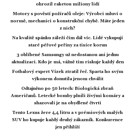
ohrozil raketou miliony lidí
Motory s pověstí požíračů oleje: Výrobci mluví o
normě, mechanici o konstrukční chybě. Máte jeden
z nich?
Na kvalitě spánku záleží čím dál víc. Lidé vykupují
staré péřové peřiny za tisíce korun
3 oblíbené Samsungy už nedostanou ani jednu
aktualizaci. Kdo je má, vážně tím riskuje každý den
Fotbalový expert Vízek ztratil řeč. Sparta ho svým
výkonem donutila jenom chválit
Odtajněno po 50 letech: Biologická zbraň
Američanů. Letecké bomby plnili živými komáry a
shazovali je na obydlené čtvrti
Tento Lexus žere 4,4 litru a v prémiových malých
SUV ho kupuje každý druhý zákazník. Konkurence
jen přihlíží