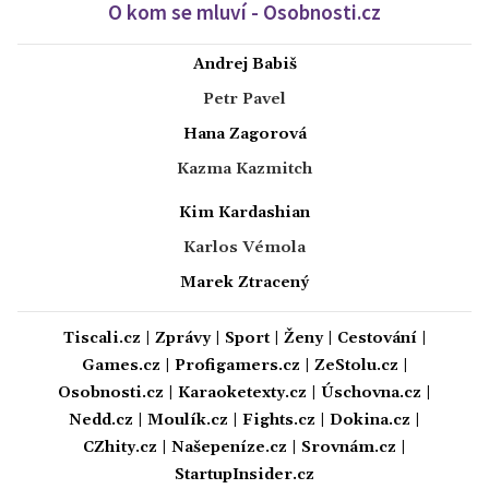
O kom se mluví - Osobnosti.cz
Andrej Babiš
Petr Pavel
Hana Zagorová
Kazma Kazmitch
Kim Kardashian
Karlos Vémola
Marek Ztracený
Tiscali.cz
|
Zprávy
|
Sport
|
Ženy
|
Cestování
|
Games.cz
|
Profigamers.cz
|
ZeStolu.cz
|
Osobnosti.cz
|
Karaoketexty.cz
|
Úschovna.cz
|
Nedd.cz
|
Moulík.cz
|
Fights.cz
|
Dokina.cz
|
CZhity.cz
|
Našepeníze.cz
|
Srovnám.cz
|
StartupInsider.cz