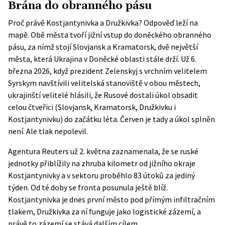
Brána do obranného pásu
Proč právě Kostjantynivka a Družkivka? Odpověď leží na
mapě. Obě města tvoří jižní vstup do doněckého obranného
pásu, za nímž stojí Slovjansk a Kramatorsk, dvě největší
města, která Ukrajina v Doněcké oblasti stále drží. Už 6.
března 2026, když prezident Zelenskyj s vrchním velitelem
Syrskym navštívili velitelská stanoviště v obou městech,
ukrajinští velitelé hlásili
, že Rusové dostali úkol obsadit
celou čtveřici (Slovjansk, Kramatorsk, Družkivku i
Kostjantynivku) do začátku léta. Červen je tady a úkol splněn
není. Ale tlak nepolevil.
Agentura Reuters už 2. května zaznamenala, že se ruské
jednotky přiblížily na zhruba kilometr od jižního okraje
Kostjantynivky a v sektoru proběhlo 83 útoků za jediný
týden. Od té doby se fronta posunula ještě blíž.
Kostjantynivka je dnes první město pod přímým infiltračním
tlakem, Družkivka za ní funguje jako logistické zázemí, a
právě to zázemí se stává dalším cílem.