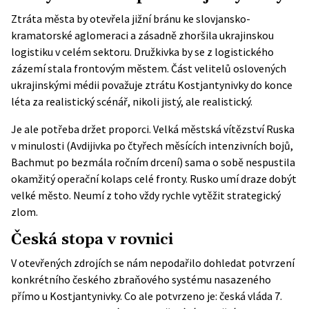
Ztráta města by otevřela jižní bránu ke slovjansko-
kramatorské aglomeraci a zásadně zhoršila ukrajinskou
logistiku v celém sektoru. Družkivka by se z logistického
zázemí stala frontovým městem. Část velitelů oslovených
ukrajinskými médii považuje ztrátu Kostjantynivky do konce
léta za realistický scénář, nikoli jistý, ale realistický.
Je ale potřeba držet proporci. Velká městská vítězství Ruska
v minulosti (Avdijivka po čtyřech měsících intenzivních bojů,
Bachmut po bezmála ročním drcení) sama o sobě nespustila
okamžitý operační kolaps celé fronty. Rusko umí draze dobýt
velké město. Neumí z toho vždy rychle vytěžit strategický
zlom.
Česká stopa v rovnici
V otevřených zdrojích se nám nepodařilo dohledat potvrzení
konkrétního českého zbraňového systému nasazeného
přímo u Kostjantynivky. Co ale potvrzeno je:
česká vláda
7.