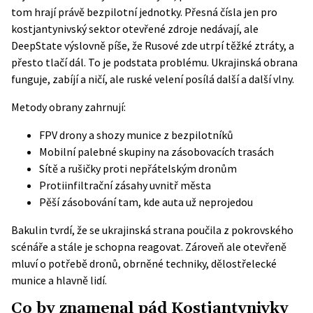
tom hrají právě bezpilotní jednotky. Přesná čísla jen pro
kostjantynivský sektor otevřené zdroje nedávají, ale
DeepState výslovně píše, že Rusové zde utrpí těžké ztráty, a
přesto tlačí dál. To je podstata problému. Ukrajinská obrana
funguje, zabíjí a ničí, ale ruské velení posílá další a další vlny.
Metody obrany zahrnují:
FPV drony a shozy munice z bezpilotníků
Mobilní palebné skupiny na zásobovacích trasách
Sítě a rušičky proti nepřátelským dronům
Protiinfiltrační zásahy uvnitř města
Pěší zásobování tam, kde auta už neprojedou
Bakulin tvrdí, že se ukrajinská strana poučila z pokrovského
scénáře a stále je schopna reagovat. Zároveň ale otevřeně
mluví o potřebě dronů, obrněné techniky, dělostřelecké
munice a hlavně lidí.
Co by znamenal pád Kostjantynivky