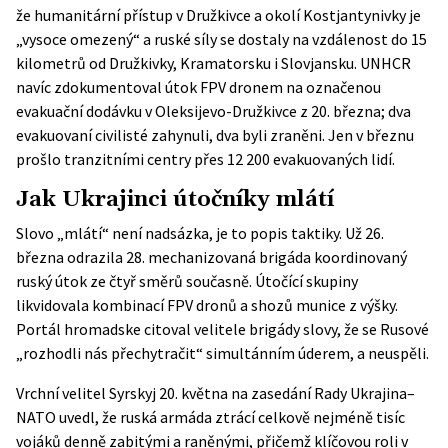
že humanitární přístup v Družkivce a okolí Kostjantynivky je
„vysoce omezený“ a ruské síly se dostaly na vzdálenost do 15
kilometrů od Družkivky, Kramatorsku i Slovjansku. UNHCR
navíc zdokumentoval útok FPV dronem na označenou
evakuační dodávku v Oleksijevo-Družkivce z 20. března; dva
evakuovaní civilisté zahynuli, dva byli zraněni. Jen v březnu
prošlo tranzitními centry přes 12 200 evakuovaných lidí.
Jak Ukrajinci útočníky mlátí
Slovo „mlátí“ není nadsázka, je to popis taktiky. Už 26.
března odrazila 28. mechanizovaná brigáda koordinovaný
ruský útok ze čtyř směrů současně. Útočící skupiny
likvidovala kombinací FPV dronů a shozů munice z výšky.
Portál
hromadske
citoval velitele brigády slovy, že se Rusové
„rozhodli nás přechytračit“ simultánním úderem, a neuspěli.
Vrchní velitel Syrskyj 20. května na zasedání Rady Ukrajina–
NATO uvedl, že ruská armáda ztrácí celkově nejméně tisíc
vojáků denně zabitými a raněnými, přičemž klíčovou roli v