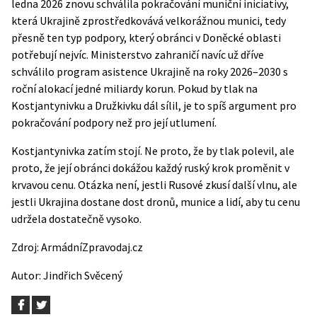
ledna 2026 znovu schválila pokračování muniční iniciativy,
která Ukrajině zprostředkovává velkorážnou munici, tedy
přesně ten typ podpory, který obránci v Doněcké oblasti
potřebují nejvíc. Ministerstvo zahraničí navíc už dříve
schválilo program asistence Ukrajině na roky 2026–2030 s
roční alokací jedné miliardy korun. Pokud by tlak na
Kostjantynivku a Družkivku dál sílil, je to spíš argument pro
pokračování podpory než pro její utlumení.
Kostjantynivka zatím stojí. Ne proto, že by tlak polevil, ale
proto, že její obránci dokážou každý ruský krok proměnit v
krvavou cenu. Otázka není, jestli Rusové zkusí další vlnu, ale
jestli Ukrajina dostane dost dronů, munice a lidí, aby tu cenu
udržela dostatečně vysoko.
Zdroj:
ArmádníZpravodaj.cz
Autor:
Jindřich Svěcený