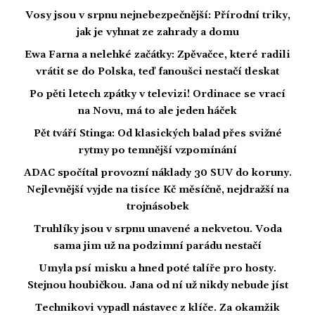
Vosy jsou v srpnu nejnebezpečnější: Přírodní triky,
jak je vyhnat ze zahrady a domu
Ewa Farna a nelehké začátky: Zpěvačce, které radili
vrátit se do Polska, teď fanoušci nestačí tleskat
Po pěti letech zpátky v televizi! Ordinace se vrací
na Novu, má to ale jeden háček
Pět tváří Stinga: Od klasických balad přes svižné
rytmy po temnější vzpomínání
ADAC spočítal provozní náklady 30 SUV do koruny.
Nejlevnější vyjde na tisíce Kč měsíčně, nejdražší na
trojnásobek
Truhlíky jsou v srpnu unavené a nekvetou. Voda
sama jim už na podzimní parádu nestačí
Umyla psí misku a hned poté talíře pro hosty.
Stejnou houbičkou. Jana od ní už nikdy nebude jíst
Technikovi vypadl nástavec z klíče. Za okamžik