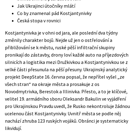
Jak Ukrajinci útočníky mlátí
Co by znamenal pád Kostjantynivky
Česká stopa v rovnici
Kostjantynivka je v ohni od jara, ale poslední dva týdny
změnily charakter bojů. Nejde už jen o ostřelování a
přibližování se k městu, ruské pěší infiltrační skupiny
pronikají do zástavby, drony loví každé auto na příjezdových
silnicích a logistika mezi Družkivkou a Kostjantynivkou se z
velké části přesunula na pěší přesuny. Ukrajinský analytický
projekt
DeepState
16. června popsal, že nepřítel vyšel „ze
všech stran“ na okraje města a prosakuje z os
Novodmytrivka, Berestok a Illinivka. Přesto, a to je klíčové,
velitel 19. armádního sboru Oleksandr Bakulin ve vyjádření
pro Ukrajinskou Pravdu uvedl, že Rusko nekontroluje žádnou
ucelenou část Kostjantynivky. Uvnitř města se podle něj
nachází zhruba 123 ruských vojáků. Obránci je systematicky
likvidují.