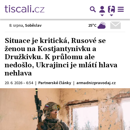
25°C
8. srpna
,
Soběslav
Situace je kritická, Rusové se
ženou na Kostjantynivku a
Družkivku. K průlomu ale
nedošlo, Ukrajinci je mlátí hlava
nehlava
20. 6. 2026 – 6:54
|
Partnerské články
|
armadnizpravodaj.cz