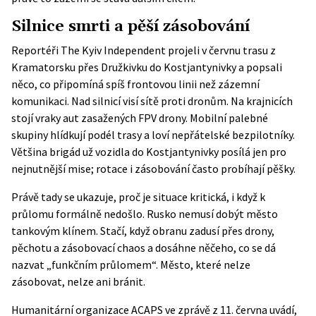
Silnice smrti a pěší zásobování
Reportéři
The Kyiv Independent
projeli v červnu trasu z
Kramatorsku přes Družkivku do Kostjantynivky a popsali
něco, co připomíná spíš frontovou linii než zázemní
komunikaci. Nad silnicí visí sítě proti dronům. Na krajnicích
stojí vraky aut zasažených FPV drony. Mobilní palebné
skupiny hlídkují podél trasy a loví nepřátelské bezpilotníky.
Většina brigád už vozidla do Kostjantynivky posílá jen pro
nejnutnější mise; rotace i zásobování často probíhají pěšky.
Právě tady se ukazuje, proč je situace kritická, i když k
průlomu formálně nedošlo. Rusko nemusí dobýt město
tankovým klínem. Stačí, když obranu zadusí přes drony,
pěchotu a zásobovací chaos a dosáhne něčeho, co se dá
nazvat „funkčním průlomem“. Město, které nelze
zásobovat, nelze ani bránit.
Humanitární organizace
ACAPS
ve zprávě z 11. června uvádí,