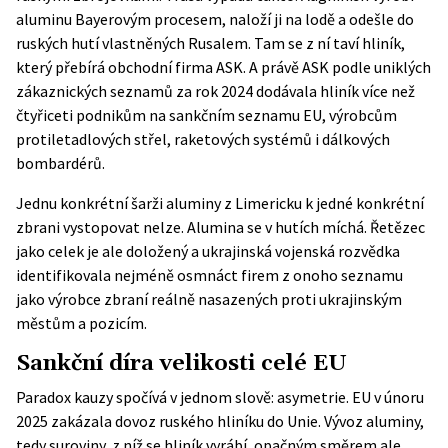
aluminu Bayerovým procesem, naloží ji na lodě a odešle do
ruských hutí vlastněných Rusalem. Tam se z ní taví hliník,
který přebírá obchodní firma ASK. A právě ASK podle uniklých
zákaznických seznamů za rok 2024 dodávala hliník více než
čtyřiceti podnikům na sankčním seznamu EU, výrobcům
protiletadlových střel, raketových systémů i dálkových
bombardérů.
Jednu konkrétní šarži aluminy z Limericku k jedné konkrétní
zbrani vystopovat nelze. Alumina se v hutích míchá. Řetězec
jako celek je ale doložený a ukrajinská vojenská rozvědka
identifikovala nejméně osmnáct firem z onoho seznamu
jako výrobce zbraní reálně nasazených proti ukrajinským
městům a pozicím.
Sankční díra velikosti celé EU
Paradox kauzy spočívá v jednom slově: asymetrie. EU v únoru
2025 zakázala dovoz ruského hliníku do Unie. Vývoz aluminy,
tedy suroviny, z níž se hliník vyrábí, opačným směrem ale