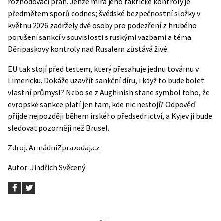
rozhodovací práh. Jenže míra jeho faktické kontroly je
předmětem sporů dodnes; švédské bezpečnostní složky v
květnu 2026 zadržely dvě osoby pro podezření z hrubého
porušení sankcí v souvislosti s ruskými vazbami a téma
Děripaskovy kontroly nad Rusalem zůstává živé.
EU tak stojí před testem, který přesahuje jednu továrnu v
Limericku. Dokáže uzavřít sankční díru, i když to bude bolet
vlastní průmysl? Nebo se z Aughinish stane symbol toho, že
evropské sankce platí jen tam, kde nic nestojí? Odpověď
přijde nejpozději během irského předsednictví, a Kyjev ji bude
sledovat pozorněji než Brusel.
Zdroj:
ArmádníZpravodaj.cz
Autor:
Jindřich Svěcený