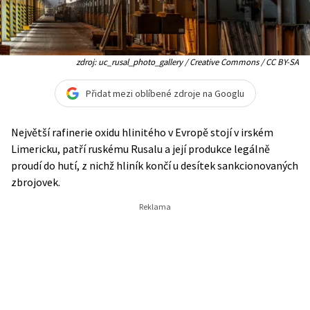
zdroj: uc_rusal_photo_gallery / Creative Commons / CC BY-SA
Přidat mezi oblíbené zdroje na Googlu
Největší rafinerie oxidu hlinitého v Evropě stojí v irském
Limericku, patří ruskému Rusalu a její produkce legálně
proudí do hutí, z nichž hliník končí u desítek sankcionovaných
zbrojovek.