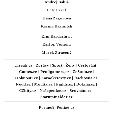
Andrej Babiš
Petr Pavel
Hana Zagorová
Kazma Kazmitch
Kim Kardashian
Karlos Vémola
Marek Ztracený
Tiscali.cz
|
Zprávy
|
Sport
|
Ženy
|
Cestování
|
Games.cz
|
Profigamers.cz
|
ZeStolu.cz
|
Osobnosti.cz
|
Karaoketexty.cz
|
Úschovna.cz
|
Nedd.cz
|
Moulík.cz
|
Fights.cz
|
Dokina.cz
|
CZhity.cz
|
Našepeníze.cz
|
Srovnám.cz
|
StartupInsider.cz
Partneři:
Peníze.cz