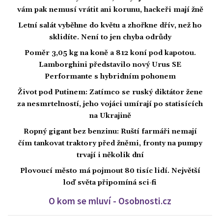
vám pak nemusí vrátit ani korunu, hackeři mají žně
Letní salát vyběhne do květu a zhořkne dřív, než ho
sklidíte. Není to jen chyba odrůdy
Poměr 3,05 kg na koně a 812 koní pod kapotou.
Lamborghini představilo nový Urus SE
Performante s hybridním pohonem
Život pod Putinem: Zatímco se ruský diktátor žene
za nesmrtelností, jeho vojáci umírají po statisících
na Ukrajině
Ropný gigant bez benzinu: Ruští farmáři nemají
čím tankovat traktory před žněmi, fronty na pumpy
trvají i několik dní
Plovoucí město má pojmout 80 tisíc lidí. Největší
loď světa připomíná sci-fi
O kom se mluví - Osobnosti.cz