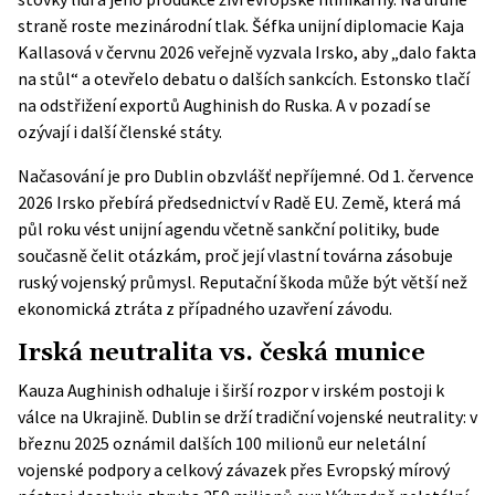
straně roste mezinárodní tlak. Šéfka unijní diplomacie Kaja
Kallasová v červnu 2026 veřejně vyzvala Irsko, aby „dalo fakta
na stůl“ a otevřelo debatu o dalších sankcích. Estonsko tlačí
na odstřižení exportů Aughinish do Ruska. A v pozadí se
ozývají i další členské státy.
Načasování je pro Dublin obzvlášť nepříjemné. Od 1. července
2026 Irsko přebírá
předsednictví v Radě EU
. Země, která má
půl roku vést unijní agendu včetně sankční politiky, bude
současně čelit otázkám, proč její vlastní továrna zásobuje
ruský vojenský průmysl. Reputační škoda může být větší než
ekonomická ztráta z případného uzavření závodu.
Irská neutralita vs. česká munice
Kauza Aughinish odhaluje i širší rozpor v irském postoji k
válce na Ukrajině. Dublin se drží tradiční vojenské neutrality: v
březnu 2025 oznámil dalších 100 milionů eur neletální
vojenské podpory a celkový závazek přes Evropský mírový