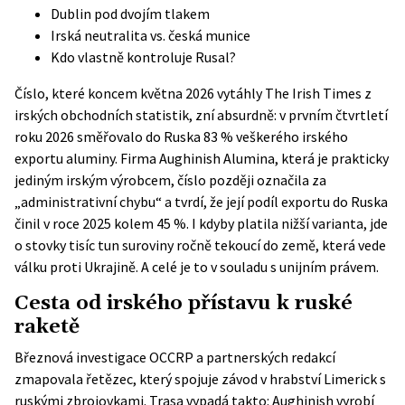
Dublin pod dvojím tlakem
Irská neutralita vs. česká munice
Kdo vlastně kontroluje Rusal?
Číslo, které koncem května 2026 vytáhly
The Irish Times
z
irských obchodních statistik, zní absurdně: v prvním čtvrtletí
roku 2026 směřovalo do Ruska 83 % veškerého irského
exportu aluminy. Firma Aughinish Alumina, která je prakticky
jediným irským výrobcem, číslo později označila za
„administrativní chybu“ a tvrdí, že její podíl exportu do Ruska
činil v roce 2025 kolem 45 %. I kdyby platila nižší varianta, jde
o stovky tisíc tun suroviny ročně tekoucí do země, která vede
válku proti Ukrajině. A celé je to v souladu s unijním právem.
Cesta od irského přístavu k ruské
raketě
Březnová
investigace OCCRP
a partnerských redakcí
zmapovala řetězec, který spojuje závod v hrabství Limerick s
ruskými zbrojovkami. Trasa vypadá takto: Aughinish vyrobí