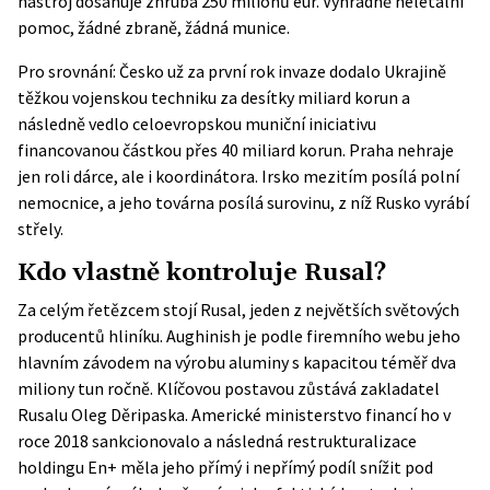
nástroj dosahuje zhruba 250 milionů eur. Výhradně neletální
pomoc, žádné zbraně, žádná munice.
Pro srovnání: Česko už za první rok invaze dodalo Ukrajině
těžkou vojenskou techniku za desítky miliard korun a
následně vedlo celoevropskou muniční iniciativu
financovanou částkou přes 40 miliard korun. Praha nehraje
jen roli dárce, ale i koordinátora. Irsko mezitím posílá polní
nemocnice, a jeho továrna posílá surovinu, z níž Rusko vyrábí
střely.
Kdo vlastně kontroluje Rusal?
Za celým řetězcem stojí Rusal, jeden z největších světových
producentů hliníku. Aughinish je podle firemního webu jeho
hlavním závodem na výrobu aluminy s kapacitou téměř dva
miliony tun ročně. Klíčovou postavou zůstává zakladatel
Rusalu Oleg Děripaska. Americké ministerstvo financí ho v
roce 2018 sankcionovalo a následná restrukturalizace
holdingu En+ měla jeho přímý i nepřímý podíl snížit pod