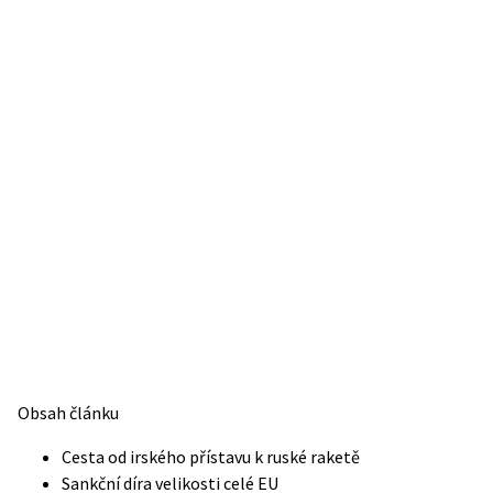
Obsah článku
Cesta od irského přístavu k ruské raketě
Sankční díra velikosti celé EU