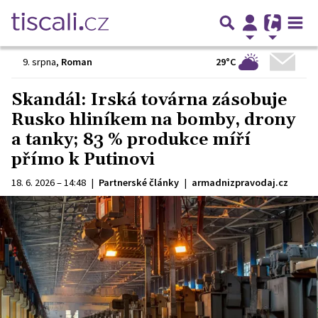
29°C
9. srpna
,
Roman
Skandál: Irská továrna zásobuje
Rusko hliníkem na bomby, drony
a tanky; 83 % produkce míří
přímo k Putinovi
18. 6. 2026 – 14:48
|
Partnerské články
|
armadnizpravodaj.cz