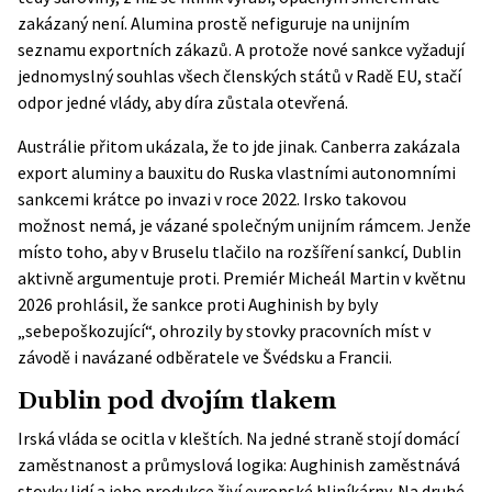
zakázaný není. Alumina prostě nefiguruje na
unijním
seznamu
exportních zákazů. A protože nové sankce vyžadují
jednomyslný souhlas všech členských států v Radě EU, stačí
odpor jedné vlády, aby díra zůstala otevřená.
Austrálie přitom ukázala, že to jde jinak. Canberra zakázala
export aluminy a bauxitu do Ruska vlastními autonomními
sankcemi krátce po invazi v roce 2022. Irsko takovou
možnost nemá, je vázané společným unijním rámcem. Jenže
místo toho, aby v Bruselu tlačilo na rozšíření sankcí, Dublin
aktivně argumentuje proti. Premiér Micheál Martin v květnu
2026 prohlásil, že sankce proti Aughinish by byly
„sebepoškozující“, ohrozily by stovky pracovních míst v
závodě i navázané odběratele ve Švédsku a Francii.
Dublin pod dvojím tlakem
Irská vláda se ocitla v kleštích. Na jedné straně stojí domácí
zaměstnanost a průmyslová logika: Aughinish zaměstnává
stovky lidí a jeho produkce živí evropské hliníkárny. Na druhé