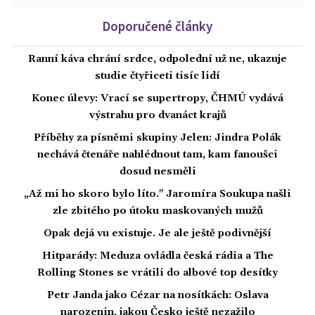
Doporučené články
Ranní káva chrání srdce, odpolední už ne, ukazuje
studie čtyřiceti tisíc lidí
Konec úlevy: Vrací se supertropy, ČHMÚ vydává
výstrahu pro dvanáct krajů
Příběhy za písněmi skupiny Jelen: Jindra Polák
nechává čtenáře nahlédnout tam, kam fanoušci
dosud nesměli
„Až mi ho skoro bylo líto." Jaromíra Soukupa našli
zle zbitého po útoku maskovaných mužů
Opak dejá vu existuje. Je ale ještě podivnější
Hitparády: Meduza ovládla česká rádia a The
Rolling Stones se vrátili do albové top desítky
Petr Janda jako Cézar na nosítkách: Oslava
narozenin, jakou Česko ještě nezažilo