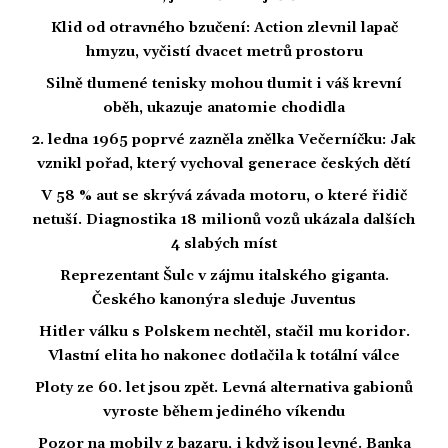
Klid od otravného bzučení: Action zlevnil lapač
hmyzu, vyčistí dvacet metrů prostoru
Silně tlumené tenisky mohou tlumit i váš krevní
oběh, ukazuje anatomie chodidla
2. ledna 1965 poprvé zazněla znělka Večerníčku: Jak
vznikl pořad, který vychoval generace českých dětí
V 58 % aut se skrývá závada motoru, o které řidič
netuší. Diagnostika 18 milionů vozů ukázala dalších
4 slabých míst
Reprezentant Šulc v zájmu italského giganta.
Českého kanonýra sleduje Juventus
Hitler válku s Polskem nechtěl, stačil mu koridor.
Vlastní elita ho nakonec dotlačila k totální válce
Ploty ze 60. let jsou zpět. Levná alternativa gabionů
vyroste během jediného víkendu
Pozor na mobily z bazaru, i když jsou levné. Banka