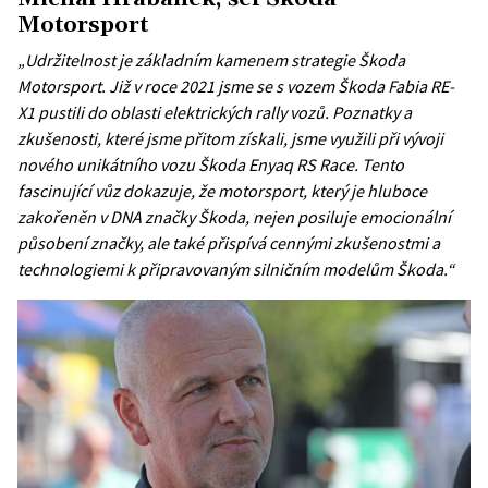
Motorsport
„Udržitelnost je základním kamenem strategie Škoda
Motorsport. Již v roce 2021 jsme se s vozem Škoda Fabia RE-
X1 pustili do oblasti elektrických rally vozů. Poznatky a
zkušenosti, které jsme přitom získali, jsme využili při vývoji
nového unikátního vozu Škoda Enyaq RS Race. Tento
fascinující vůz dokazuje, že motorsport, který je hluboce
zakořeněn v DNA značky Škoda, nejen posiluje emocionální
působení značky, ale také přispívá cennými zkušenostmi a
technologiemi k připravovaným silničním modelům Škoda.“