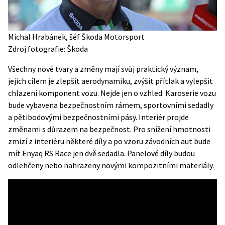
Michal Hrabánek, šéf Škoda Motorsport
Zdroj fotografie: Škoda
Všechny nové tvary a změny mají svůj praktický význam,
jejich cílem je zlepšit aerodynamiku, zvýšit přítlak a vylepšit
chlazení komponent vozu. Nejde jen o vzhled. Karoserie vozu
bude vybavena bezpečnostním rámem, sportovními sedadly
a pětibodovými bezpečnostními pásy. Interiér projde
změnami s důrazem na bezpečnost. Pro snížení hmotnosti
zmizí z interiéru některé díly a po vzoru závodních aut bude
mít Enyaq RS Race jen dvě sedadla. Panelové díly budou
odlehčeny nebo nahrazeny novými kompozitními materiály.