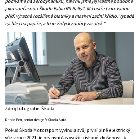
podíváme na aerodynamiku, navrhli jsme jej vlastně podobně
jako současnou Škodu Fabia RS Rally2. Má ostře tvarovanou
příď, výrazně rozšířené blatníky a masivní zadní křídlo. Vypadá
rychle i na papíře, a to je vždycky dobrý začátek.“
Zdroj fotografie: Škoda
Daniel Petr, senior designér Škoda Auto
Pokud Škoda Motorsport vyvinula svůj první plně elektrický
vůz v roce 2021, je prý nyní čas využít získané zkušenosti k