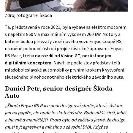
Zdroj fotografie: Škoda
Ta, představená v roce 2021, byla vybavena elektromotorem
s napětím 860 V a maximálním výkonem 260 kW. Motory a
baterie budou převzaty ze sériového vozu Enyaq Coupé RS,
nicméně pohonné ústrojí projde částečně úpravami. Enyaq
RS Race, třeba
na rozdíl od Vision GT, nezůstane jen
digitálním konceptem.
Návrh je podle slov představitelů
mladoboleslavské automobilky prvním krokem k vytvoření
skutečného plnohodnotného elektrického závodního auta.
Daniel Petr, senior designér Škoda
Auto
„Škoda Enyaq RS Race není designová studie, která zůstane
jen na papíře, ale bude to skutečný vůz. Bude nižší, širší, lehčí,
a hlavně dynamičtější. Proto bylo od začátku jasné, že design
musí být agresivní a mít silnou závodní DNA. Když se