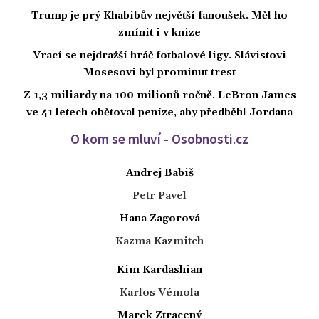
Trump je prý Khabibův největší fanoušek. Měl ho
zmínit i v knize
Vrací se nejdražší hráč fotbalové ligy. Slávistovi
Mosesovi byl prominut trest
Z 1,3 miliardy na 100 milionů ročně. LeBron James
ve 41 letech obětoval peníze, aby předběhl Jordana
O kom se mluví - Osobnosti.cz
Andrej Babiš
Petr Pavel
Hana Zagorová
Kazma Kazmitch
Kim Kardashian
Karlos Vémola
Marek Ztracený