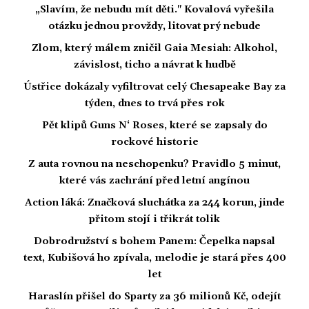
„Slavím, že nebudu mít děti." Kovalová vyřešila
otázku jednou provždy, litovat prý nebude
Zlom, který málem zničil Gaia Mesiah: Alkohol,
závislost, ticho a návrat k hudbě
Ústřice dokázaly vyfiltrovat celý Chesapeake Bay za
týden, dnes to trvá přes rok
Pět klipů Guns N‘ Roses, které se zapsaly do
rockové historie
Z auta rovnou na neschopenku? Pravidlo 5 minut,
které vás zachrání před letní angínou
Action láká: Značková sluchátka za 244 korun, jinde
přitom stojí i třikrát tolik
Dobrodružství s bohem Panem: Čepelka napsal
text, Kubišová ho zpívala, melodie je stará přes 400
let
Haraslín přišel do Sparty za 36 milionů Kč, odejít