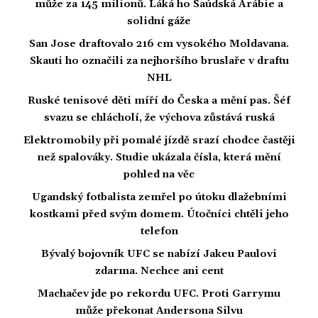
může za 145 milionů. Láká ho Saúdská Arábie a
solidní gáže
San Jose draftovalo 216 cm vysokého Moldavana.
Skauti ho označili za nejhoršího bruslaře v draftu
NHL
Ruské tenisové děti míří do Česka a mění pas. Šéf
svazu se chlácholí, že výchova zůstává ruská
Elektromobily při pomalé jízdě srazí chodce častěji
než spalováky. Studie ukázala čísla, která mění
pohled na věc
Ugandský fotbalista zemřel po útoku dlažebními
kostkami před svým domem. Útočníci chtěli jeho
telefon
Bývalý bojovník UFC se nabízí Jakeu Paulovi
zdarma. Nechce ani cent
Machačev jde po rekordu UFC. Proti Garrymu
může překonat Andersona Silvu