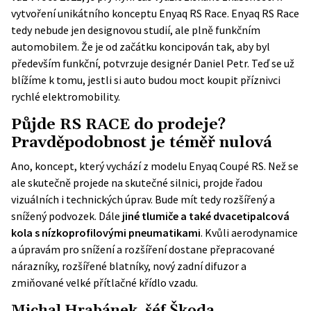
vytvoření unikátního konceptu Enyaq RS Race. Enyaq RS Race
tedy nebude jen designovou studií, ale plně funkčním
automobilem. Že je od začátku koncipován tak, aby byl
především funkční, potvrzuje designér Daniel Petr. Teď se už
blížíme k tomu, jestli si auto budou moct koupit příznivci
rychlé elektromobility.
Půjde RS RACE do prodeje?
Pravděpodobnost je téměř nulová
Ano, koncept, který vychází z modelu Enyaq Coupé RS. Než se
ale skutečně projede na skutečné silnici, projde řadou
vizuálních i technických úprav. Bude mít tedy rozšířený a
snížený podvozek. Dále
jiné tlumiče a také dvacetipalcová
kola s nízkoprofilovými pneumatikami
. Kvůli aerodynamice
a úpravám pro snížení a rozšíření dostane přepracované
nárazníky, rozšířené blatníky, nový zadní difuzor a
zmiňované velké přítlačné křídlo vzadu.
Michal Hrabánek, šéf Škoda