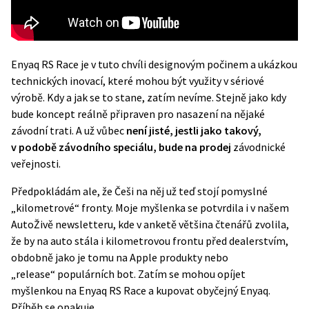
Enyaq RS Race je v tuto chvíli designovým počinem a ukázkou
technických inovací, které mohou být využity v sériové
výrobě. Kdy a jak se to stane, zatím nevíme. Stejně jako kdy
bude koncept reálně připraven pro nasazení na nějaké
závodní trati. A už vůbec
není jisté, jestli jako takový,
v podobě závodního speciálu, bude na prodej
závodnické
veřejnosti.
Předpokládám ale, že Češi na něj už teď stojí pomyslné
„kilometrové“ fronty. Moje myšlenka se potvrdila i v našem
AutoŽivě newsletteru, kde v anketě většina čtenářů zvolila,
že by na auto stála i kilometrovou frontu před dealerstvím,
obdobně jako je tomu na Apple produkty nebo
„release“ populárních bot. Zatím se mohou opíjet
myšlenkou na Enyaq RS Race a kupovat obyčejný Enyaq.
Příběh se opakuje.