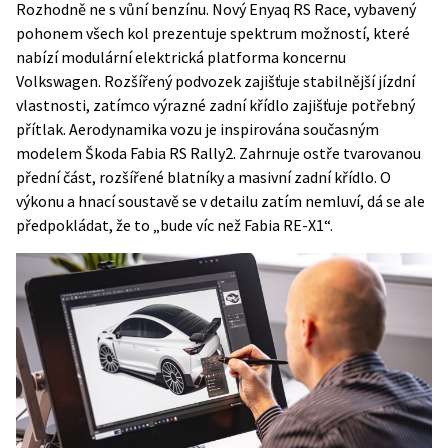
Rozhodně ne s vůní benzínu. Nový Enyaq RS Race, vybavený
pohonem všech kol prezentuje spektrum možností, které
nabízí modulární elektrická platforma koncernu
Volkswagen. Rozšířený podvozek zajišťuje stabilnější jízdní
vlastnosti, zatímco výrazné zadní křídlo zajišťuje potřebný
přítlak. Aerodynamika vozu je inspirována současným
modelem Škoda Fabia RS Rally2. Zahrnuje ostře tvarovanou
přední část, rozšířené blatníky a masivní zadní křídlo. O
výkonu a hnací soustavě se v detailu zatím nemluví, dá se ale
předpokládat, že to „bude víc než Fabia RE-X1“.