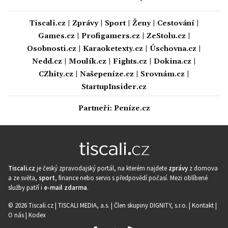
Tiscali.cz
|
Zprávy
|
Sport
|
Ženy
|
Cestování
|
Games.cz
|
Profigamers.cz
|
ZeStolu.cz
|
Osobnosti.cz
|
Karaoketexty.cz
|
Úschovna.cz
|
Nedd.cz
|
Moulík.cz
|
Fights.cz
|
Dokina.cz
|
CZhity.cz
|
Našepeníze.cz
|
Srovnám.cz
|
StartupInsider.cz
Partneři:
Peníze.cz
Tiscali.cz
je český zpravodajský portál, na kterém najdete
zprávy
z domova
a ze světa,
sport
, finance nebo servis s předpovědí počasí. Mezi oblíbené
služby patří i
e-mail zdarma
.
© 2026 Tiscali.cz |
TISCALI MEDIA, a.s.
|
Člen skupiny DIGNITY, s.r.o.
|
Kontakt
|
O nás
|
Kodex