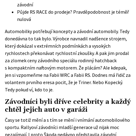
závodní
Půjde RS RACE do prodeje? Pravděpodobnost je téměř
nulová
Automobilky potřebují koncepty a závodní automobily. Tedy
donedávna to tak bylo. Výrobce navnadil nadšence strojem,
který dokázal v extrémních podmínkách a vysokých
rychlostech překonávat rychlostní zkoušky. A pak jim prodal
za zlomek ceny závodního speciálu rodinný hatchback
s kompaktním naftovým motorem. Že plácám? Ale kdepak,
jen si vzpomeňme na Fabii WRC a Fabii RS. Dodnes má řidič za
volantem prvního eresa pocit, že je Triner. Nebo Kopecký.
Tedy pokud ví, kdo to je.
Závodníci byli dříve celebrity a každý
chtěl jejich auto v garáži
Časy se totiž mění a s tím se mění i vnímání automobilového
sportu. Rallyoví závodníci mladší generace už nijak moc
nezajímají. I proto Škoda nedávno představila závodní