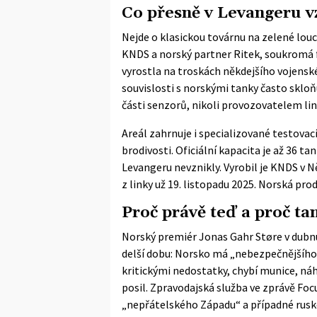
Co přesně v Levangeru v
Nejde o klasickou továrnu na zelené louc
KNDS a norský partner
Ritek
, soukromá 
vyrostla na troskách někdejšího vojensk
souvislosti s norskými tanky často skloň
části senzorů, nikoli provozovatelem lin
Areál zahrnuje i specializované testovac
brodivosti. Oficiální kapacita je
až 36 ta
Levangeru nevznikly. Vyrobil je KNDS v 
z linky už 19. listopadu 2025. Norská pro
Proč právě teď a proč ta
Norský premiér Jonas Gahr Støre v dubn
delší dobu: Norsko má „nebezpečnějšího 
kritickými nedostatky, chybí munice, náh
posil. Zpravodajská služba ve zprávě Foc
„nepřátelského Západu“ a případné ruské 