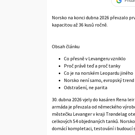
Přida
Norsko na konci dubna 2026 převzalo prvn
kapacitou až 36 kusů ročně.
Obsah článku
Co přesně v Levangeru vzniklo
Proč právě teď a proč tanky
Co je na norském Leopardu jiného
Norsko není samo, evropský trend
Odstrašení, ne parita
30. dubna 2026 vjely do kasáren Rena lei
armáda je převzala od německého výrobce 
městečku Levanger v kraji Trøndelag ote
celkových 54 objednaných tanků. Norsko
domácí kompletaci, testování i budoucí s