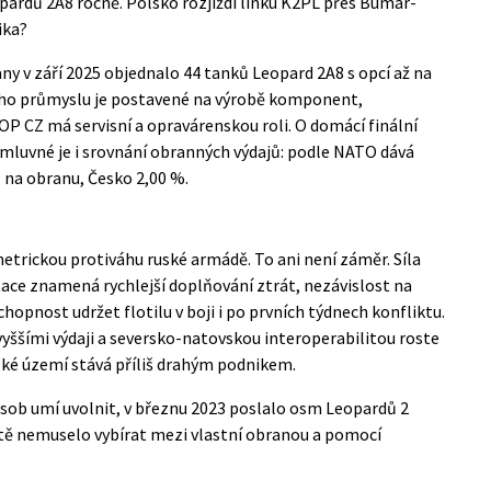
pardů 2A8 ročně. Polsko rozjíždí linku K2PL přes Bumar-
ika?
any v září 2025
objednalo 44 tanků Leopard 2A8
s opcí až na
ského průmyslu je postavené na výrobě komponent,
VOP CZ má servisní a opravárenskou roli. O domácí finální
mluvné je i srovnání obranných výdajů: podle NATO dává
na obranu, Česko 2,00 %.
trickou protiváhu ruské armádě. To ani není záměr. Síla
ace znamená rychlejší doplňování ztrát, nezávislost na
hopnost udržet flotilu v boji i po prvních týdnech konfliktu.
 vyššími výdaji a seversko-natovskou interoperabilitou roste
rské území stává příliš drahým podnikem.
ásob umí uvolnit, v březnu 2023 poslalo osm Leopardů 2
íště nemuselo vybírat mezi vlastní obranou a pomocí