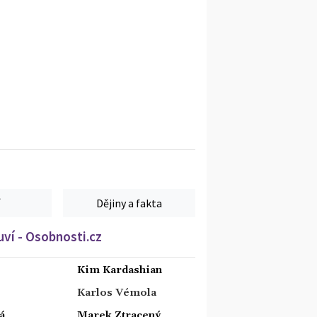
Dějiny a fakta
ví - Osobnosti.cz
Kim Kardashian
Karlos Vémola
á
Marek Ztracený