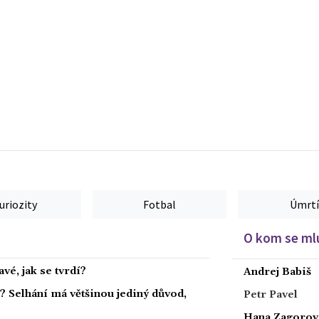
uriozity
Fotbal
Úmrtí
O kom se mlu
vé, jak se tvrdí?
Andrej Babiš
a? Selhání má většinou jediný důvod,
Petr Pavel
Hana Zagorov