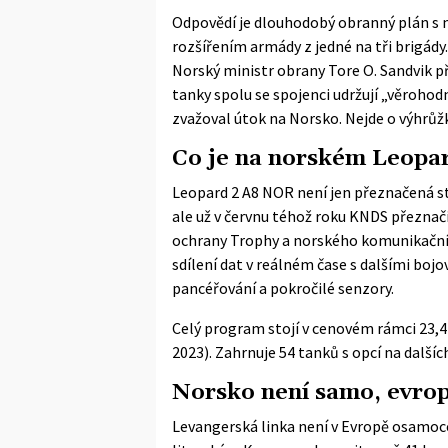
Odpovědí je dlouhodobý obranný plán s n
rozšířením armády z jedné na tři brigády
Norský ministr obrany Tore O. Sandvik př
tanky spolu se spojenci udržují „věrohod
zvažoval útok na Norsko. Nejde o výhrůžku
Co je na norském Leopa
Leopard 2 A8 NOR není jen přeznačená st
ale už v červnu téhož roku KNDS přeznači
ochrany Trophy a norského komunikačn
sdílení dat v reálném čase s dalšími bo
pancéřování a pokročilé senzory.
Celý program stojí v cenovém rámci 23,4
2023). Zahrnuje 54 tanků s opcí na dalšíc
Norsko není samo, evrop
Levangerská linka není v Evropě osamoc