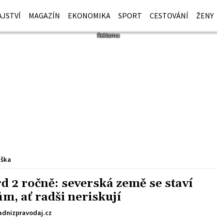
JSTVÍ
MAGAZÍN
EKONOMIKA
SPORT
CESTOVÁNÍ
ŽENY
iška
 2 ročně: severská země se staví
m, ať radši neriskují
dnizpravodaj.cz