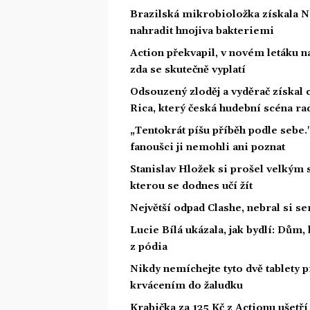
Brazilská mikrobioložka získala N
nahradit hnojiva bakteriemi
Action překvapil, v novém letáku na
zda se skutečně vyplatí
Odsouzený zloděj a vyděrač získal
Rica, který česká hudební scéna rad
„Tentokrát píšu příběh podle sebe.
fanoušci ji nemohli ani poznat
Stanislav Hložek si prošel velkým 
kterou se dodnes učí žít
Největší odpad Clashe, nebral si s
Lucie Bílá ukázala, jak bydlí: Dům,
z pódia
Nikdy nemíchejte tyto dvě tablety p
krvácením do žaludku
Krabička za 125 Kč z Actionu ušetří 