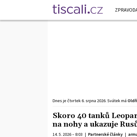
ZPRAVODA
Dnes je
čtvrtek
6. srpna
2026
.
Svátek má
Oldř
Skoro 40 tanků Leopard
na nohy a ukazuje Rusů
14. 5. 2026 – 8:03
|
Partnerské články
|
arma