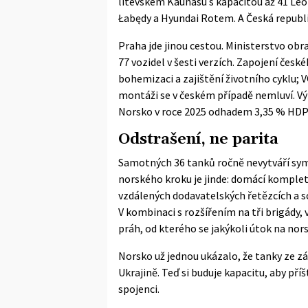
litevském Kaunasu s kapacitou až 41 Leo
Łabędy a Hyundai Rotem. A Česká republ
Praha jde jinou cestou. Ministerstvo obr
77 vozidel v šesti verzích. Zapojení če
bohemizaci a zajištění životního cyklu; 
montáži se v českém případě nemluví. Vý
Norsko v roce 2025 odhadem 3,35 % HDP 
Odstrašení, ne parita
Samotných 36 tanků ročně nevytváří syme
norského kroku je jinde: domácí komplet
vzdálených dodavatelských řetězcích a sc
V kombinaci s rozšířením na tři brigády,
práh, od kterého se jakýkoli útok na no
Norsko už jednou ukázalo, že tanky ze z
Ukrajině. Teď si buduje kapacitu, aby př
spojenci.