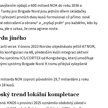
avýšením výdajů o 600 miliard NOK do roku 2036 a
. Tanky pro Brigade Nord jsou jedním dílem skládačky.
i převzetí prvních dvou kusů formuloval cíl přímo: nové
né odstrašení a obranu“ a „zvyšují práh“ pro každého, kdo by
, jde o vzkaz, že cena agrese roste.
rdu jiného
arší verze. V únoru 2023 Norsko objednávalo ještě A7 NOR,
lo konfiguraci na A8, především kvůli integraci aktivní
ího systému ICS/CORTEX od Kongsbergu, který umožňuje
jovými systémy Brigade Nord. K tomu přibývá vylepšené
 miliardy NOK (oproti původním 19,7 miliardám z roku
h 18 kusů.
ský trend lokální kompletace
ená. KNDS v prosinci 2025 oznámilo obdobný závod v