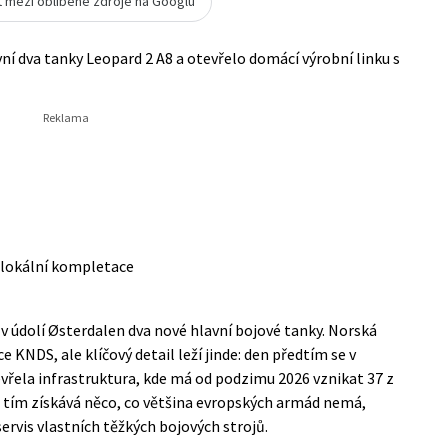
t mezi oblíbené zdroje na Googlu
í dva tanky Leopard 2 A8 a otevřelo domácí výrobní linku s
 lokální kompletace
r v údolí Østerdalen dva nové hlavní bojové tanky. Norská
KNDS, ale klíčový detail leží jinde: den předtím se v
vřela infrastruktura, kde má od podzimu 2026 vznikat 37 z
 tím získává něco, co většina evropských armád nemá,
ervis vlastních těžkých bojových strojů.