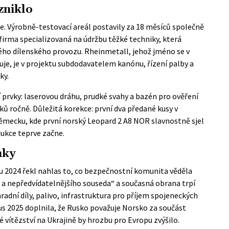
zniklo
e. Výrobně-testovací areál postavily za 18 měsíců společně
firma specializovaná na údržbu těžké techniky, která
ého dílenského provozu. Rheinmetall, jehož jméno se v
uje, je v projektu subdodavatelem kanónu, řízení palby a
ky.
í prvky: laserovou dráhu, prudké svahy a bazén pro ověření
nků ročně
. Důležitá korekce: první dva předané kusy v
Německu, kde první norský Leopard 2 A8 NOR slavnostně sjel
dukce teprve začne.
nky
u 2024 řekl nahlas to, co bezpečnostní komunita věděla
a nepředvídatelnějšího souseda“ a současná obrana trpí
radní díly, palivo, infrastruktura pro příjem spojeneckých
us 2025 doplnila, že Rusko považuje Norsko za součást
vítězství na Ukrajině by hrozbu pro Evropu zvýšilo.