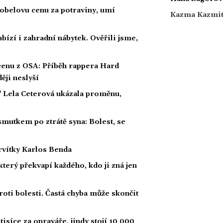
obelovu cenu za potraviny, umí
Kazma Kazmi
bízí i zahradní nábytek. Ověřili jsme,
 cenu z OSA: Příběh rappera Hard
ěji neslyší
" Lela Ceterová ukázala proměnu,
smutkem po ztrátě syna: Bolest, se
ervítky Karlos Benda
 který překvapí každého, kdo ji zná jen
roti bolesti. Častá chyba může skončit
tisíce za opraváře, jindy stojí 10 000