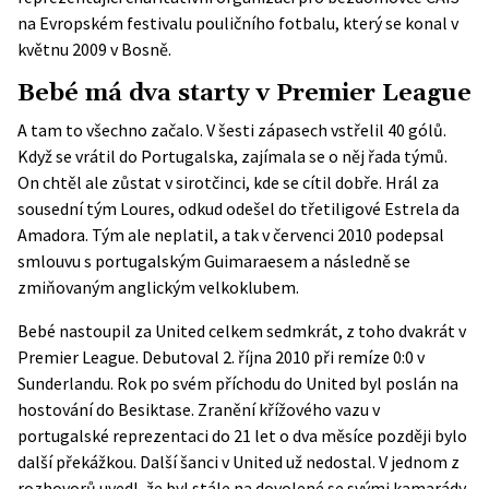
na Evropském festivalu pouličního fotbalu, který se konal v
květnu 2009 v Bosně.
Bebé má dva starty v Premier League
A tam to všechno začalo. V šesti zápasech vstřelil 40 gólů.
Když se vrátil do Portugalska, zajímala se o něj řada týmů.
On chtěl ale zůstat v sirotčinci, kde se cítil dobře. Hrál za
sousední tým Loures, odkud odešel do třetiligové Estrela da
Amadora. Tým ale neplatil, a tak v červenci 2010 podepsal
smlouvu s portugalským Guimaraesem a následně se
zmiňovaným anglickým velkoklubem.
Bebé nastoupil za United celkem sedmkrát, z toho dvakrát v
Premier League. Debutoval 2. října 2010 při remíze 0:0 v
Sunderlandu. Rok po svém příchodu do United byl poslán na
hostování do Besiktase. Zranění křížového vazu v
portugalské reprezentaci do 21 let o dva měsíce později bylo
další překážkou. Další šanci v United už nedostal. V jednom z
rozhovorů uvedl, že byl stále na dovolené se svými kamarády,