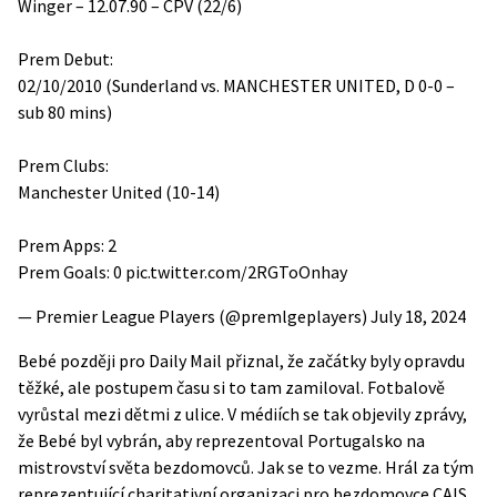
Winger – 12.07.90 – CPV (22/6)
Prem Debut:
02/10/2010 (Sunderland vs. MANCHESTER UNITED, D 0-0 –
sub 80 mins)
Prem Clubs:
Manchester United (10-14)
Prem Apps: 2
Prem Goals: 0
pic.twitter.com/2RGToOnhay
— Premier League Players (@premlgeplayers)
July 18, 2024
Bebé později pro Daily Mail přiznal, že začátky byly opravdu
těžké, ale postupem času si to tam zamiloval. Fotbalově
vyrůstal mezi dětmi z ulice. V médiích se tak objevily zprávy,
že Bebé byl vybrán, aby reprezentoval Portugalsko na
mistrovství světa bezdomovců. Jak se to vezme. Hrál za tým
reprezentující charitativní organizaci pro bezdomovce CAIS