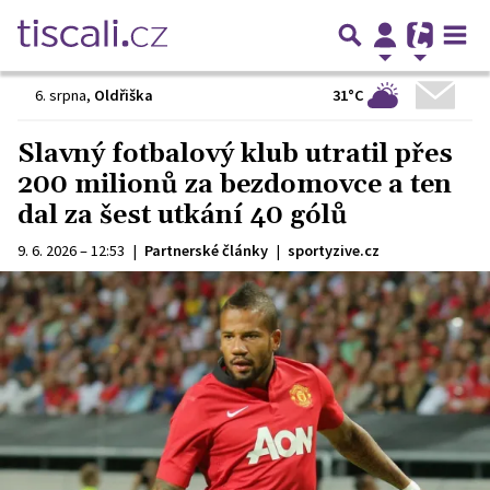
31°C
6. srpna
,
Oldřiška
Slavný fotbalový klub utratil přes
200 milionů za bezdomovce a ten
dal za šest utkání 40 gólů
9. 6. 2026 – 12:53
|
Partnerské články
|
sportyzive.cz