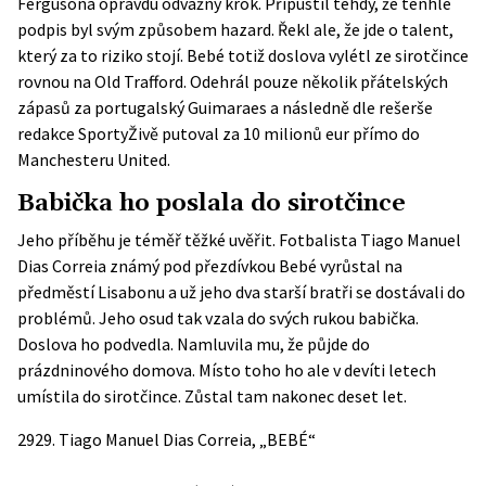
Fergusona opravdu odvážný krok. Připustil tehdy, že tenhle
podpis byl svým způsobem hazard. Řekl ale, že jde o talent,
který za to riziko stojí. Bebé totiž doslova vylétl ze sirotčince
rovnou na Old Trafford. Odehrál pouze několik přátelských
zápasů za portugalský Guimaraes a následně dle rešerše
redakce SportyŽivě putoval za 10 milionů eur přímo do
Manchesteru United.
Babička ho poslala do sirotčince
Jeho příběhu je téměř těžké uvěřit. Fotbalista Tiago Manuel
Dias Correia známý pod přezdívkou Bebé vyrůstal na
předměstí Lisabonu a už jeho dva starší bratři se dostávali do
problémů. Jeho osud tak vzala do svých rukou babička.
Doslova ho podvedla. Namluvila mu, že půjde do
prázdninového domova. Místo toho ho ale v devíti letech
umístila do sirotčince. Zůstal tam nakonec deset let.
2929. Tiago Manuel Dias Correia, „BEBÉ“