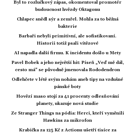
Byl to rozlučkový zápas, okomentoval promotér
budoucnost hvězdy Oktagonu
Chlapec snědl sýr a zemřel. Mohla za to běžná
bakterie
Barbaři nebyli primitivní, ale sofistikovaní.
Historii totiž psali vítězové
AI napadla další firmu. K incidentu došlo u Mety
Pavel Bobek a jeho největší hit: Píseň „Veď mě dál,
cesto má“ se původně jmenovala Rododendron
Odlehčete v létě svým nohám aneb tipy na vzdušné
pánské boty
Hovězí maso stojí za 41 procenty odlesňování
planety, ukazuje nová studie
Ze Stranger Things na pódia: Herci, kteří vyměnili
Hawkins za mikrofon
Krabička za 125 Kč z Actionu ušetří tisíce za