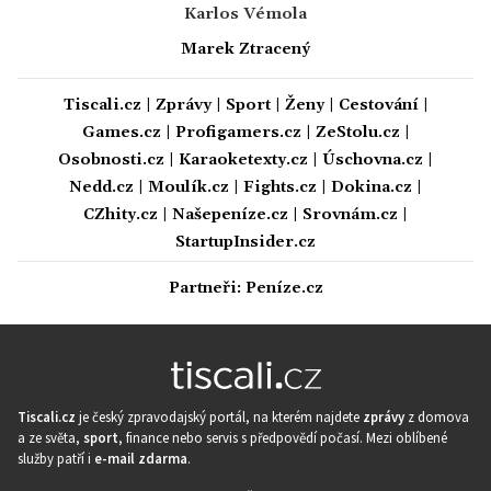
Karlos Vémola
Marek Ztracený
Tiscali.cz
|
Zprávy
|
Sport
|
Ženy
|
Cestování
|
Games.cz
|
Profigamers.cz
|
ZeStolu.cz
|
Osobnosti.cz
|
Karaoketexty.cz
|
Úschovna.cz
|
Nedd.cz
|
Moulík.cz
|
Fights.cz
|
Dokina.cz
|
CZhity.cz
|
Našepeníze.cz
|
Srovnám.cz
|
StartupInsider.cz
Partneři:
Peníze.cz
Tiscali.cz
je český zpravodajský portál, na kterém najdete
zprávy
z domova
a ze světa,
sport
, finance nebo servis s předpovědí počasí. Mezi oblíbené
služby patří i
e-mail zdarma
.