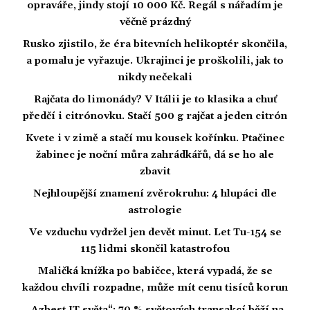
opraváře, jindy stojí 10 000 Kč. Regál s nářadím je
věčně prázdný
Rusko zjistilo, že éra bitevních helikoptér skončila,
a pomalu je vyřazuje. Ukrajinci je proškolili, jak to
nikdy nečekali
Rajčata do limonády? V Itálii je to klasika a chuť
předčí i citrónovku. Stačí 500 g rajčat a jeden citrón
Kvete i v zimě a stačí mu kousek kořínku. Ptačinec
žabinec je noční můra zahrádkářů, dá se ho ale
zbavit
Nejhloupější znamení zvěrokruhu: 4 hlupáci dle
astrologie
Ve vzduchu vydržel jen devět minut. Let Tu-154 se
115 lidmi skončil katastrofou
Maličká knížka po babičce, která vypadá, že se
každou chvíli rozpadne, může mít cenu tisíců korun