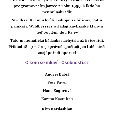
„Azbest IT světa“: 70 % světových transakcí běží na
programovacím jazyce z roku 1959. Nikdo ho
neumí nahradit
Střelba u Kremlu kvůli e-shopu za biliony, Putin
panikaří. Wildberries ovládají kavkazské klany a
teď po něm jde i Kyjev
Tato matematická hádanka nachytala už tisíce lidí.
Příklad 18 : 3 + 7 × 5 správně spočítají jen lidé, kteří
znají pořadí operací
O kom se mluví - Osobnosti.cz
Andrej Babiš
Petr Pavel
Hana Zagorová
Kazma Kazmitch
Kim Kardashian