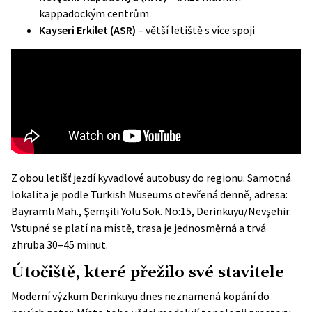
kappadockým centrům
Kayseri Erkilet (ASR)
– větší letiště s více spoji
Z obou letišť jezdí kyvadlové autobusy do regionu. Samotná
lokalita je podle Turkish Museums otevřená denně, adresa:
Bayramlı Mah., Şemşili Yolu Sok. No:15, Derinkuyu/Nevşehir.
Vstupné se platí na místě, trasa je jednosměrná a trvá
zhruba 30–45 minut.
Útočiště, které přežilo své stavitele
Moderní výzkum Derinkuyu dnes neznamená kopání do