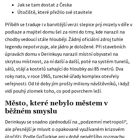
Jak se tam dostat z Česka
Útočiště, které přežilo své stavitele
Příběh se traduje i v barvitější verzi: slepice prý mizely v díře v
podlaze a majitel domu šel za nimi do tmy, kde narazil na
chodby vedoucí stále hlouběji. Žádný oficiální zdroj tuhle
legendu nepotvrzuje, ale jádro je doložené. Při stavebních
úpravách domu v Derinkuyu narazil místní obyvatel na
skrytou místnost, za ní další a další, poté na systém tunelů,
sálů, stájí a kostelů sahající do hloubky asi 85 metrů. Dva
roky nato, v roce 1965, turecké úřady komplex otevřely
veřejnosti. Od té doby jím prošly miliony návštěvníků, i když
vidí pouhý zlomek toho, co pod povrchem leží.
Město, které nebylo městem v
běžném smyslu
Derinkuyu se snadno zjednoduší na „podzemní metropoli“,
ale přesnější je mluvit o opakovaně využívaném krizovém
útočišti. Podle
GoTürkiye
ani v době největšího rozmachu