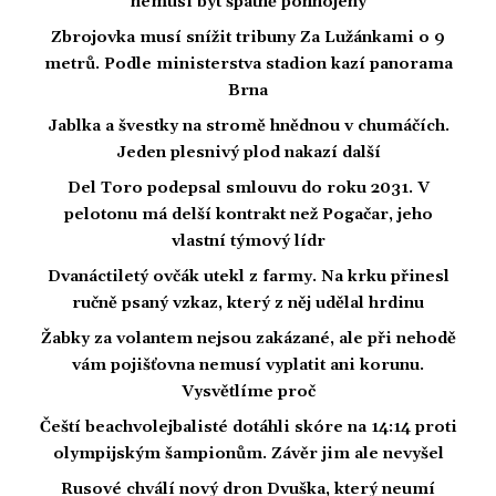
nemusí být špatně pohnojený
Zbrojovka musí snížit tribuny Za Lužánkami o 9
metrů. Podle ministerstva stadion kazí panorama
Brna
Jablka a švestky na stromě hnědnou v chumáčích.
Jeden plesnivý plod nakazí další
Del Toro podepsal smlouvu do roku 2031. V
pelotonu má delší kontrakt než Pogačar, jeho
vlastní týmový lídr
Dvanáctiletý ovčák utekl z farmy. Na krku přinesl
ručně psaný vzkaz, který z něj udělal hrdinu
Žabky za volantem nejsou zakázané, ale při nehodě
vám pojišťovna nemusí vyplatit ani korunu.
Vysvětlíme proč
Čeští beachvolejbalisté dotáhli skóre na 14:14 proti
olympijským šampionům. Závěr jim ale nevyšel
Rusové chválí nový dron Dvuška, který neumí