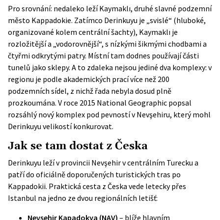
Pro srovnání: nedaleko leží Kaymaklı, druhé slavné podzemní
město Kappadokie. Zatímco Derinkuyu je „svislé“ (hluboké,
organizované kolem centrální šachty), Kaymaklı je
rozložitější a „vodorovnější“, s nízkými šikmými chodbami a
čtyřmi odkrytými patry. Místní tam dodnes používají části
tunelů jako sklepy. A to zdaleka nejsou jediné dva komplexy: v
regionu je podle akademických prací více než 200
podzemních sídel, z nichž řada nebyla dosud plně
prozkoumána. V roce 2015
National Geographic
popsal
rozsáhlý nový komplex pod pevností v Nevşehiru, který mohl
Derinkuyu velikostí konkurovat.
Jak se tam dostat z Česka
Derinkuyu leží v provincii Nevşehir v centrálním Turecku a
patří do oficiálně doporučených turistických tras po
Kappadokii. Praktická cesta z Česka vede letecky přes
Istanbul na jedno ze dvou regionálních letišť:
Nevşehir Kapadokya (NAV)
– blíže hlavním