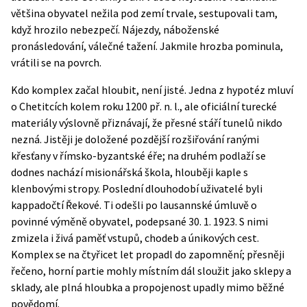
většina obyvatel nežila pod zemí trvale, sestupovali tam,
když hrozilo nebezpečí. Nájezdy, náboženské
pronásledování, válečné tažení. Jakmile hrozba pominula,
vrátili se na povrch.
Kdo komplex začal hloubit, není jisté. Jedna z hypotéz mluví
o Chetitcích kolem roku 1200 př. n. l., ale oficiální turecké
materiály výslovně přiznávají, že přesné stáří tunelů nikdo
nezná. Jistěji je doložené pozdější rozšiřování ranými
křesťany v římsko-byzantské éře; na druhém podlaží se
dodnes nachází misionářská škola, hlouběji kaple s
klenbovými stropy. Poslední dlouhodobí uživatelé byli
kappadočtí Řekové. Ti odešli po lausannské úmluvě o
povinné výměně obyvatel, podepsané 30. 1. 1923. S nimi
zmizela i živá paměť vstupů, chodeb a únikových cest.
Komplex se na čtyřicet let propadl do zapomnění; přesněji
řečeno, horní partie mohly místním dál sloužit jako sklepy a
sklady, ale plná hloubka a propojenost upadly mimo běžné
povědomí.