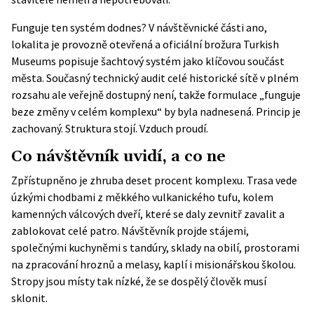
Funguje ten systém dodnes? V návštěvnické části ano,
lokalita je provozně otevřená a
oficiální brožura Turkish
Museums
popisuje šachtový systém jako klíčovou součást
města. Současný technický audit celé historické sítě v plném
rozsahu ale veřejně dostupný není, takže formulace „funguje
beze změny v celém komplexu“ by byla nadnesená. Princip je
zachovaný. Struktura stojí. Vzduch proudí.
Co návštěvník uvidí, a co ne
Zpřístupněno je zhruba deset procent komplexu. Trasa vede
úzkými chodbami z měkkého vulkanického tufu, kolem
kamenných válcových dveří, které se daly zevnitř zavalit a
zablokovat celé patro. Návštěvník projde stájemi,
společnými kuchyněmi s tandúry, sklady na obilí, prostorami
na zpracování hroznů a melasy, kaplí i misionářskou školou.
Stropy jsou místy tak nízké, že se dospělý člověk musí
sklonit.