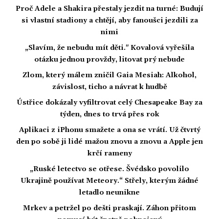
Proč Adele a Shakira přestaly jezdit na turné: Budují
si vlastní stadiony a chtějí, aby fanoušci jezdili za
nimi
„Slavím, že nebudu mít děti." Kovalová vyřešila
otázku jednou provždy, litovat prý nebude
Zlom, který málem zničil Gaia Mesiah: Alkohol,
závislost, ticho a návrat k hudbě
Ústřice dokázaly vyfiltrovat celý Chesapeake Bay za
týden, dnes to trvá přes rok
Aplikaci z iPhonu smažete a ona se vrátí. Už čtvrtý
den po sobě ji lidé mažou znovu a znovu a Apple jen
krčí rameny
„Ruské letectvo se otřese. Švédsko povolilo
Ukrajině používat Meteory.“ Střely, kterým žádné
letadlo neunikne
Mrkev a petržel po dešti praskají. Záhon přitom