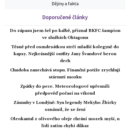
Dějiny a fakta
Doporučené články
Do zápasu jsem šel po kalbě, přiznal BKFC šampion
ve službách Oktagonu
Těsně před osmdesátkou strčí mladší kolegyně do
kapsy. Nejkrásnější outfity Jany Švandové berou
dech
Chudoba zanechává stopu. Finanční potíže zrychlují
stárnutí mozku
Zpátky do pece. Meteorologové upřesnili
předpověď počasí na víkend
Zásnuby v Londýně: Syn legendy Mekyho Žbirky
oznámil, že se žení
Oleokantal z olivového oleje chrání mozek myší, u
lidí zatím chybí důkaz