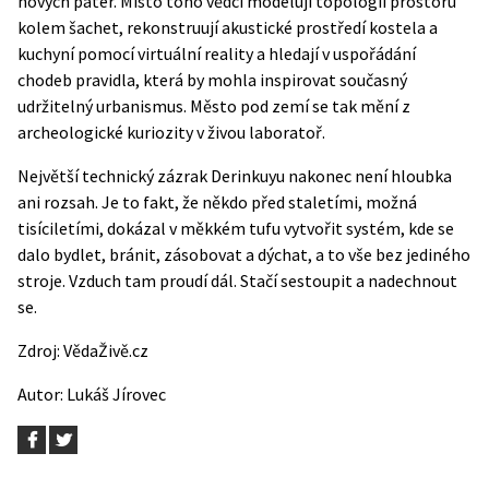
nových pater. Místo toho vědci modelují topologii prostoru
kolem šachet, rekonstruují akustické prostředí kostela a
kuchyní pomocí virtuální reality a hledají v uspořádání
chodeb pravidla, která by mohla inspirovat současný
udržitelný urbanismus. Město pod zemí se tak mění z
archeologické kuriozity v živou laboratoř.
Největší technický zázrak Derinkuyu nakonec není hloubka
ani rozsah. Je to fakt, že někdo před staletími, možná
tisíciletími, dokázal v měkkém tufu vytvořit systém, kde se
dalo bydlet, bránit, zásobovat a dýchat, a to vše bez jediného
stroje. Vzduch tam proudí dál. Stačí sestoupit a nadechnout
se.
Zdroj:
VědaŽivě.cz
Autor:
Lukáš Jírovec