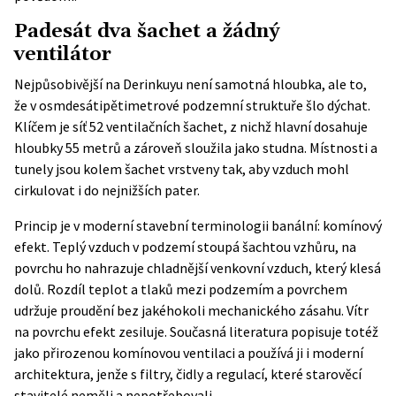
Padesát dva šachet a žádný
ventilátor
Nejpůsobivější na Derinkuyu není samotná hloubka, ale to,
že v osmdesátipětimetrové podzemní struktuře šlo dýchat.
Klíčem je síť 52 ventilačních šachet, z nichž hlavní dosahuje
hloubky 55 metrů a zároveň sloužila jako studna. Místnosti a
tunely jsou kolem šachet vrstveny tak, aby vzduch mohl
cirkulovat i do nejnižších pater.
Princip je v moderní stavební terminologii banální: komínový
efekt. Teplý vzduch v podzemí stoupá šachtou vzhůru, na
povrchu ho nahrazuje chladnější venkovní vzduch, který klesá
dolů. Rozdíl teplot a tlaků mezi podzemím a povrchem
udržuje proudění bez jakéhokoli mechanického zásahu. Vítr
na povrchu efekt zesiluje. Současná literatura popisuje totéž
jako přirozenou komínovou ventilaci a používá ji i moderní
architektura, jenže s filtry, čidly a regulací, které starověcí
stavitelé neměli a nepotřebovali.