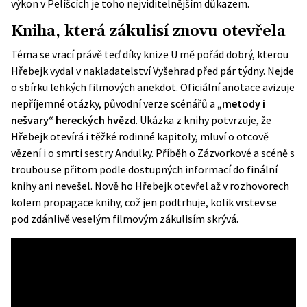
výkon v Pelíšcích je toho nejviditelnějším důkazem.
Kniha, která zákulisí znovu otevřela
Téma se vrací právě teď díky knize U mě pořád dobrý, kterou
Hřebejk vydal v nakladatelství Vyšehrad před pár týdny. Nejde
o sbírku lehkých filmových anekdot. Oficiální anotace avizuje
nepříjemné otázky, původní verze scénářů a
„metody i
nešvary“ hereckých hvězd
. Ukázka z knihy potvrzuje, že
Hřebejk otevírá i těžké rodinné kapitoly, mluví o otcově
vězení i o smrti sestry Andulky. Příběh o Zázvorkové a scéně s
troubou se přitom podle dostupných informací do finální
knihy ani nevešel. Nově ho Hřebejk otevřel až v rozhovorech
kolem propagace knihy, což jen podtrhuje, kolik vrstev se
pod zdánlivě veselým filmovým zákulisím skrývá.