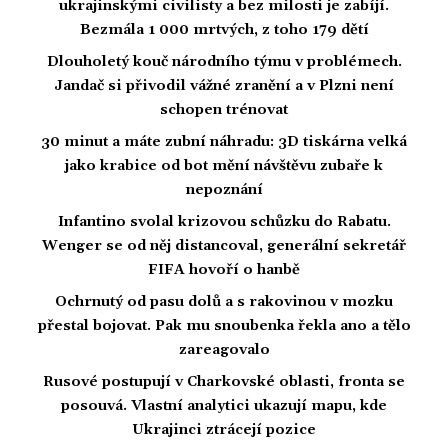
ukrajinskými civilisty a bez milosti je zabíjí.
Bezmála 1 000 mrtvých, z toho 179 dětí
Dlouholetý kouč národního týmu v problémech.
Jandač si přivodil vážné zranění a v Plzni není
schopen trénovat
30 minut a máte zubní náhradu: 3D tiskárna velká
jako krabice od bot mění návštěvu zubaře k
nepoznání
Infantino svolal krizovou schůzku do Rabatu.
Wenger se od něj distancoval, generální sekretář
FIFA hovoří o hanbě
Ochrnutý od pasu dolů a s rakovinou v mozku
přestal bojovat. Pak mu snoubenka řekla ano a tělo
zareagovalo
Rusové postupují v Charkovské oblasti, fronta se
posouvá. Vlastní analytici ukazují mapu, kde
Ukrajinci ztrácejí pozice