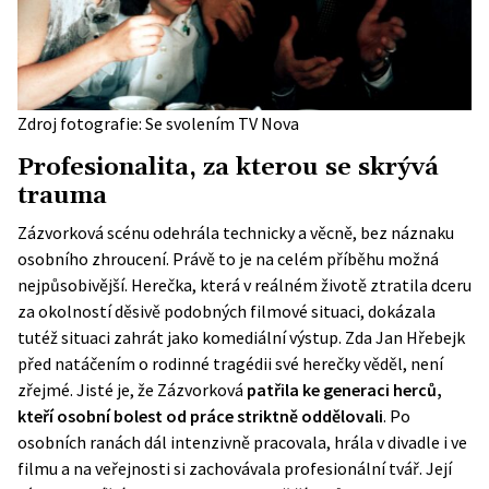
Zdroj fotografie: Se svolením TV Nova
Profesionalita, za kterou se skrývá
trauma
Zázvorková scénu odehrála technicky a věcně, bez náznaku
osobního zhroucení. Právě to je na celém příběhu možná
nejpůsobivější. Herečka, která v reálném životě ztratila dceru
za okolností děsivě podobných filmové situaci, dokázala
tutéž situaci zahrát jako komediální výstup. Zda Jan Hřebejk
před natáčením o rodinné tragédii své herečky věděl, není
zřejmé. Jisté je, že Zázvorková
patřila ke generaci herců,
kteří osobní bolest od práce striktně oddělovali
. Po
osobních ranách dál intenzivně pracovala, hrála v divadle i ve
filmu a na veřejnosti si zachovávala profesionální tvář. Její