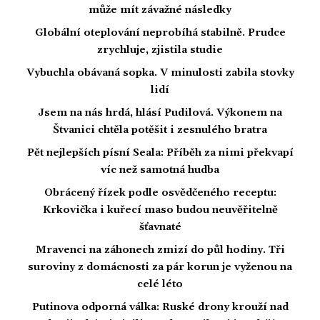
může mít závažné následky
Globální oteplování neprobíhá stabilně. Prudce
zrychluje, zjistila studie
Vybuchla obávaná sopka. V minulosti zabila stovky
lidí
Jsem na nás hrdá, hlásí Pudilová. Výkonem na
Štvanici chtěla potěšit i zesnulého bratra
Pět nejlepších písní Seala: Příběh za nimi překvapí
víc než samotná hudba
Obrácený řízek podle osvědčeného receptu:
Krkovička i kuřecí maso budou neuvěřitelně
šťavnaté
Mravenci na záhonech zmizí do půl hodiny. Tři
suroviny z domácnosti za pár korun je vyženou na
celé léto
Putinova odporná válka: Ruské drony krouží nad