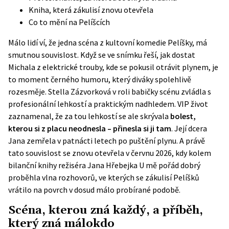
Kniha, která zákulisí znovu otevřela
Co to mění na Pelíšcích
Málo lidí ví, že jedna scéna z kultovní komedie Pelíšky, má
smutnou souvislost. Když se ve snímku řeší, jak dostat
Michala z elektrické trouby, kde se pokusil otrávit plynem, je
to moment černého humoru, který diváky spolehlivě
rozesměje. Stella Zázvorková v roli babičky scénu zvládla s
profesionální lehkostí a praktickým nadhledem. VIP život
zaznamenal, že za tou lehkostí se ale skrývala
bolest,
kterou si z placu neodnesla – přinesla si ji tam
. Její dcera
Jana zemřela v patnácti letech po puštění plynu. A právě
tato souvislost se znovu otevřela v červnu 2026, kdy kolem
bilanční knihy režiséra Jana Hřebejka U mě pořád dobrý
proběhla vlna rozhovorů, ve kterých se zákulisí Pelíšků
vrátilo na povrch v dosud málo probírané podobě.
Scéna, kterou zná každý, a příběh,
který zná málokdo