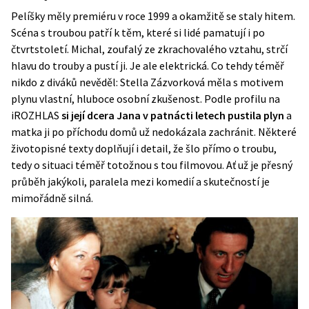
Pelíšky měly premiéru v roce 1999 a okamžitě se staly hitem.
Scéna s troubou patří k těm, které si lidé pamatují i po
čtvrtstoletí. Michal, zoufalý ze zkrachovalého vztahu, strčí
hlavu do trouby a pustí ji. Je ale elektrická. Co tehdy téměř
nikdo z diváků nevěděl: Stella Zázvorková měla s motivem
plynu vlastní, hluboce osobní zkušenost. Podle profilu na
iROZHLAS
si její dcera Jana v patnácti letech pustila plyn
a
matka ji po příchodu domů už nedokázala zachránit. Některé
životopisné texty doplňují i detail, že šlo přímo o troubu,
tedy o situaci téměř totožnou s tou filmovou. Ať už je přesný
průběh jakýkoli, paralela mezi komedií a skutečností je
mimořádně silná.