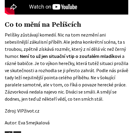
Co to mění na Pelíšcích
Pelíšky zůstávají komedií. Nic na tom nezmění ani
sebesilnější zákulisní příběh. Ale jedna konkrétní scéna, ta s
troubou, zpětně získává rozměr, který z ní dělá víc než černý
humor.
Není to už jen situační vtip o zoufalém mladíkovi
a
rázné babičce. Je to výkon herečky, která tutéž situaci prožila
ve skutečnosti a rozhodla se ji přesto zahrát. Podle nás právě
tady leží nejsilnější pointa celého příběhu. Ne v šokující
paralele samotné, ale v tom, co říká o povaze herecké práce.
Zázvorková nedala najevo nic. Diváci se smáli. A smějí se
dodnes, jen teď už někteří vědí, co ten smích stál.
Zdroj:
VIPživot.cz
Autor:
Eva Smejkalová