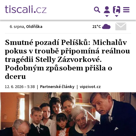
21°C
6. srpna
,
Oldřiška
Smutné pozadí Pelíšků: Michalův
pokus v troubě připomíná reálnou
tragédii Stelly Zázvorkové.
Podobným způsobem přišla o
dceru
12. 6. 2026 – 5:38
|
Partnerské články
|
vipzivot.cz