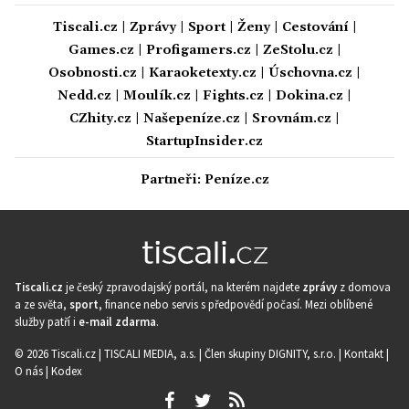
Tiscali.cz
|
Zprávy
|
Sport
|
Ženy
|
Cestování
|
Games.cz
|
Profigamers.cz
|
ZeStolu.cz
|
Osobnosti.cz
|
Karaoketexty.cz
|
Úschovna.cz
|
Nedd.cz
|
Moulík.cz
|
Fights.cz
|
Dokina.cz
|
CZhity.cz
|
Našepeníze.cz
|
Srovnám.cz
|
StartupInsider.cz
Partneři:
Peníze.cz
Tiscali.cz
je český zpravodajský portál, na kterém najdete
zprávy
z domova
a ze světa,
sport
, finance nebo servis s předpovědí počasí. Mezi oblíbené
služby patří i
e-mail zdarma
.
© 2026 Tiscali.cz |
TISCALI MEDIA, a.s.
|
Člen skupiny DIGNITY, s.r.o.
|
Kontakt
|
O nás
|
Kodex