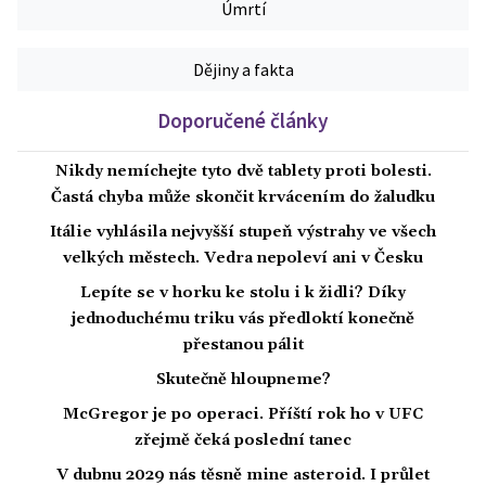
Úmrtí
Dějiny a fakta
Doporučené články
Nikdy nemíchejte tyto dvě tablety proti bolesti.
Častá chyba může skončit krvácením do žaludku
Itálie vyhlásila nejvyšší stupeň výstrahy ve všech
velkých městech. Vedra nepoleví ani v Česku
Lepíte se v horku ke stolu i k židli? Díky
jednoduchému triku vás předloktí konečně
přestanou pálit
Skutečně hloupneme?
McGregor je po operaci. Příští rok ho v UFC
zřejmě čeká poslední tanec
V dubnu 2029 nás těsně mine asteroid. I průlet