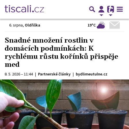
19°C
6. srpna
,
Oldřiška
Snadné množení rostlin v
domácích podmínkách: K
rychlému růstu kořínků přispěje
med
8. 5. 2026 – 11:44
|
Partnerské články
|
bydlimeutulne.cz