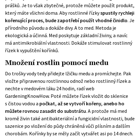
prášků. Je to však zbytečné, protože můžete použít produkt,
který máte všichni doma. Aby rostlinné řízky
spustily rychleji
kořenující proces, bude zapotřebí použít vhodné činidlo
. Je
přírodního původu a dokáže divy. A to med. Metoda je
ekologická a účinná. Med poskytuje základní živiny, a navíc
má antimikrobiální vlastnosti. Dokáže stimulovat rostlinný
řízek k vypuštění kořínků.
Množení rostlin pomocí medu
Do trošky vody tedy přidejte lžičku medu a promíchejte. Pak
vložte připravenou rostlinnou odnož nebo rostlinný řízek a
nechte v medovém láku 24 hodin, radí web
GardeningKnowHow
. Poté můžete řízek vložit do sklenice
s čistou vodou a
počkat, až se vytvoří kořeny, anebo ho
můžete rovnou zasadit do substrátu
. A protože má med
kromě živin také antibakteriální a fungicidní vlastnosti, bude
sazenice po vložení do půdy chráněná vůči plísním a dalším
chorobám. Kořínky by se měly začít vytvářet asi po 14 dnech.