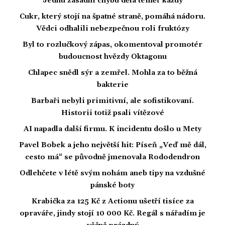
Jednu zásadní chybu dělá téměř každý
Cukr, který stojí na špatné straně, pomáhá nádoru.
Vědci odhalili nebezpečnou roli fruktózy
Byl to rozlučkový zápas, okomentoval promotér
budoucnost hvězdy Oktagonu
Chlapec snědl sýr a zemřel. Mohla za to běžná
bakterie
Barbaři nebyli primitivní, ale sofistikovaní.
Historii totiž psali vítězové
AI napadla další firmu. K incidentu došlo u Mety
Pavel Bobek a jeho největší hit: Píseň „Veď mě dál,
cesto má“ se původně jmenovala Rododendron
Odlehčete v létě svým nohám aneb tipy na vzdušné
pánské boty
Krabička za 125 Kč z Actionu ušetří tisíce za
opraváře, jindy stojí 10 000 Kč. Regál s nářadím je