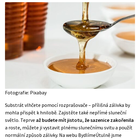
Fotografie: Pixabay
Substrát vlhčete pomocí rozprašovače – přílišná zálivka by
mohla přispět k hnilobě. Zajistěte také nepřímé sluneční
světlo. Teprve
až budete mít jistotu, že sazenice zakořenila
a roste, můžete ji vystavit plnému slunečnímu svitu a použít
normální způsob zálivky. Na webu BydlímeÚtulně jsme