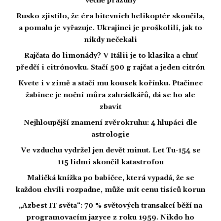
věčně prázdný
Rusko zjistilo, že éra bitevních helikoptér skončila,
a pomalu je vyřazuje. Ukrajinci je proškolili, jak to
nikdy nečekali
Rajčata do limonády? V Itálii je to klasika a chuť
předčí i citrónovku. Stačí 500 g rajčat a jeden citrón
Kvete i v zimě a stačí mu kousek kořínku. Ptačinec
žabinec je noční můra zahrádkářů, dá se ho ale
zbavit
Nejhloupější znamení zvěrokruhu: 4 hlupáci dle
astrologie
Ve vzduchu vydržel jen devět minut. Let Tu-154 se
115 lidmi skončil katastrofou
Maličká knížka po babičce, která vypadá, že se
každou chvíli rozpadne, může mít cenu tisíců korun
„Azbest IT světa“: 70 % světových transakcí běží na
programovacím jazyce z roku 1959. Nikdo ho