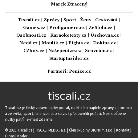
Marek Ztracený
Tiscali.cz
|
Zprávy
|
Sport
|
Ženy
|
Cestování
|
Games.cz
|
Profigamers.cz
|
ZeStolu.cz
|
Osobnosti.cz
|
Karaoketexty.cz
|
Úschovna.cz
|
Nedd.cz
|
Moulík.cz
|
Fights.cz
|
Dokina.cz
|
CZhity.cz
|
Našepeníze.cz
|
Srovnám.cz
|
StartupInsider.cz
Partneři:
Peníze.cz
Tiscali.cz
je český zpravodajský portál, na kterém najdete
zprávy
z domova
a ze světa,
sport
, finance nebo servis s předpovědí počasí. Mezi oblíbené
služby patří i
e-mail zdarma
.
© 2026 Tiscali.cz |
TISCALI MEDIA, a.s.
|
Člen skupiny DIGNITY, s.r.o.
|
Kontakt
|
O nás
|
Kodex