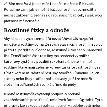
větším množství je nad vaše finanční možnosti? Nevadí.
Poradíme vám, jak je možné každou rostlinu rozmnožit a
nechat zakořenit. Jedná se o radu našich babiček, avšak svou
platnost má neustále.
Rostlinné řízky a odnože
Aby nákup nových exemplářů nezatěžoval váš rozpočet,
množte si rostliny doma. Ze svých stávajících rostlin nebo od
přátel si pořiďte buď odnože, rostlinné řízky nebo i samotný
list. Téměř každá část rostliny má tendenci
vytvářet
kořenový systém a později zakořenit
. Chcete-li množit
rostliny, které mají vzdušné kořeny, získejte část rostliny i s
tímto kořenem. Některé rostliny zakořeňují snadno. Jejich
stonky nebo listy stačí ponořit do vody, jiné lze množit
vložením odříznutých stonků přímo do půdy.
Mnohé rostliny však vyžadují podporu v podobě
zakořeňovacích prostředků, uvádí web
DomekIOgrodek
. Tyto
přípravky lze zakoupit v zahradnictvích v podobě gelů nebo