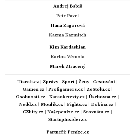
Andrej Babiš
Petr Pavel
Hana Zagorová
Kazma Kazmitch
Kim Kardashian
Karlos Vémola
Marek Ztracený
Tiscali.cz
|
Zprávy
|
Sport
|
Ženy
|
Cestování
|
Games.cz
|
Profigamers.cz
|
ZeStolu.cz
|
Osobnosti.cz
|
Karaoketexty.cz
|
Úschovna.cz
|
Nedd.cz
|
Moulík.cz
|
Fights.cz
|
Dokina.cz
|
CZhity.cz
|
Našepeníze.cz
|
Srovnám.cz
|
StartupInsider.cz
Partneři:
Peníze.cz