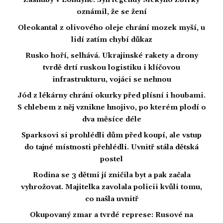
Zásnuby v Londýně: Syn legendy Mekyho Žbirky
oznámil, že se žení
Oleokantal z olivového oleje chrání mozek myší, u
lidí zatím chybí důkaz
Rusko hoří, selhává. Ukrajinské rakety a drony
tvrdě drtí ruskou logistiku i klíčovou
infrastrukturu, vojáci se nehnou
Jód z lékárny chrání okurky před plísní i houbami.
S chlebem z něj vznikne hnojivo, po kterém plodí o
dva měsíce déle
Sparksovi si prohlédli dům před koupí, ale vstup
do tajné místnosti přehlédli. Uvnitř stála dětská
postel
Rodina se 3 dětmi jí zničila byt a pak začala
vyhrožovat. Majitelka zavolala policii kvůli tomu,
co našla uvnitř
Okupovaný zmar a tvrdé represe: Rusové na