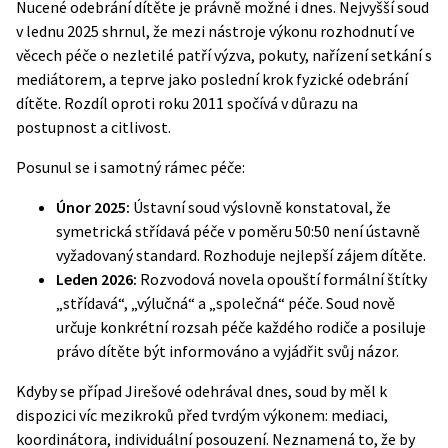
Nucené odebrání dítěte je právně možné i dnes.
Nejvyšší soud
v lednu 2025
shrnul, že mezi nástroje výkonu rozhodnutí ve
věcech péče o nezletilé patří výzva, pokuty, nařízení setkání s
mediátorem, a teprve jako poslední krok fyzické odebrání
dítěte. Rozdíl oproti roku 2011 spočívá v důrazu na
postupnost a citlivost.
Posunul se i samotný rámec péče:
Únor 2025:
Ústavní soud výslovně konstatoval, že
symetrická střídavá péče v poměru 50:50 není ústavně
vyžadovaný standard. Rozhoduje nejlepší zájem dítěte.
Leden 2026:
Rozvodová novela opouští formální štítky
„střídavá“, „výlučná“ a „společná“ péče. Soud nově
určuje konkrétní rozsah péče každého rodiče a posiluje
právo dítěte být informováno a vyjádřit svůj názor.
Kdyby se případ Jirešové odehrával dnes, soud by měl k
dispozici víc mezikroků před tvrdým výkonem: mediaci,
koordinátora, individuální posouzení. Neznamená to, že by