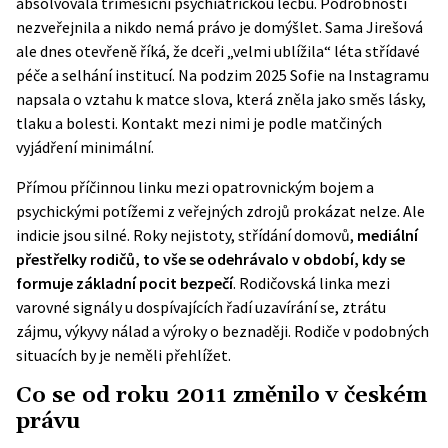
absolvovala tříměsíční psychiatrickou léčbu. Podrobnosti
nezveřejnila a nikdo nemá právo je domýšlet. Sama Jirešová
ale dnes otevřeně říká, že dceři „velmi ublížila“ léta střídavé
péče a selhání institucí. Na podzim 2025 Sofie na Instagramu
napsala o vztahu k matce slova, která zněla jako směs lásky,
tlaku a bolesti. Kontakt mezi nimi je podle matčiných
vyjádření minimální.
Přímou příčinnou linku mezi opatrovnickým bojem a
psychickými potížemi z veřejných zdrojů prokázat nelze. Ale
indicie jsou silné. Roky nejistoty, střídání domovů,
mediální
přestřelky rodičů, to vše se odehrávalo v období, kdy se
formuje základní pocit bezpečí
.
Rodičovská linka
mezi
varovné signály u dospívajících řadí uzavírání se, ztrátu
zájmu, výkyvy nálad a výroky o beznaději. Rodiče v podobných
situacích by je neměli přehlížet.
Co se od roku 2011 změnilo v českém
právu