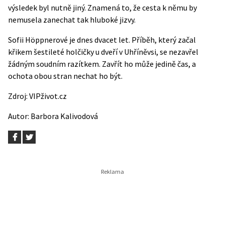
výsledek byl nutně jiný. Znamená to, že cesta k němu by
nemusela zanechat tak hluboké jizvy.
Sofii Höppnerové je dnes dvacet let. Příběh, který začal
křikem šestileté holčičky u dveří v Uhříněvsi, se nezavřel
žádným soudním razítkem. Zavřít ho může jedině čas, a
ochota obou stran nechat ho být.
Zdroj:
VIPživot.cz
Autor:
Barbora Kalivodová