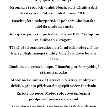
o vyspělé technologii
Kronika sériových vrahů: Nenápadný dělník zabil
desítky žen. Policii unikal téměř 20 let
Fascinující i nebezpečná. U pobřeží Chorvatska
udeřila mořská smršť
Do zápasu jsem šel po kalbě, přiznal BKFC šampion
ve službách Oktagonu
Těsně před osmdesátkou strčí mladší kolegyně do
kapsy. Nejkrásnější outfity Jany Švandové berou
dech
Chudoba zanechává stopu. Finanční potíže zrychlují
stárnutí mozku
Moby na Colours of Ostrava: Střízlivý, mokrý od
deště, a přesto přichystal nejlepší večer festivalu
Zpátky do pece. Meteorologové upřesnili
předpověď počasí na víkend