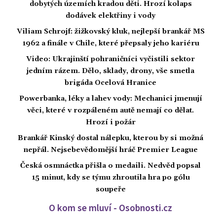
dobytých územích kradou děti. Hrozí kolaps
dodávek elektřiny i vody
Viliam Schrojf: žižkovský kluk, nejlepší brankář MS
1962 a finále v Chile, které přepsaly jeho kariéru
Video: Ukrajinští pohraničníci vyčistili sektor
jedním rázem. Dělo, sklady, drony, vše smetla
brigáda Ocelová Hranice
Powerbanka, léky a lahev vody: Mechanici jmenují
věci, které v rozpáleném autě nemají co dělat.
Hrozí i požár
Brankář Kinský dostal nálepku, kterou by si možná
nepřál. Nejsebevědomější hráč Premier League
Česká osmnáctka přišla o medaili. Nedvěd popsal
15 minut, kdy se týmu zhroutila hra po gólu
soupeře
O kom se mluví - Osobnosti.cz