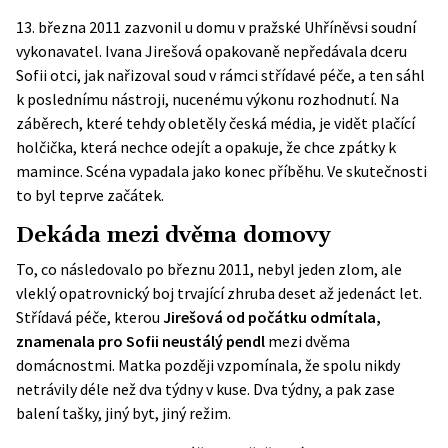
13. března 2011 zazvonil u domu v pražské Uhříněvsi soudní
vykonavatel. Ivana Jirešová opakovaně nepředávala dceru
Sofii otci, jak nařizoval soud v rámci střídavé péče, a ten sáhl
k poslednímu nástroji, nucenému výkonu rozhodnutí. Na
záběrech
, které tehdy obletěly česká média, je vidět plačící
holčička, která nechce odejít a opakuje, že chce zpátky k
mamince. Scéna vypadala jako konec příběhu. Ve skutečnosti
to byl teprve začátek.
Dekáda mezi dvěma domovy
To, co následovalo po březnu 2011, nebyl jeden zlom, ale
vleklý opatrovnický boj trvající zhruba deset až jedenáct let.
Střídavá péče, kterou
Jirešová od počátku odmítala,
znamenala pro Sofii neustálý pendl
mezi dvěma
domácnostmi. Matka později vzpomínala, že spolu nikdy
netrávily déle než dva týdny v kuse. Dva týdny, a pak zase
balení tašky, jiný byt, jiný režim.