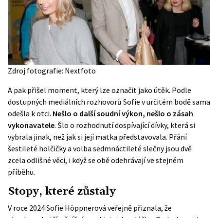
Zdroj fotografie: Nextfoto
A pak přišel moment, který lze označit jako útěk. Podle
dostupných mediálních rozhovorů Sofie v určitém bodě sama
odešla k otci.
Nešlo o další soudní výkon, nešlo o zásah
vykonavatele
. Šlo o rozhodnutí dospívající dívky, která si
vybrala jinak, než jak si její matka představovala. Přání
šestileté holčičky a volba sedmnáctileté slečny jsou dvě
zcela odlišné věci, i když se obě odehrávají ve stejném
příběhu.
Stopy, které zůstaly
V roce 2024 Sofie Höppnerová veřejně přiznala, že