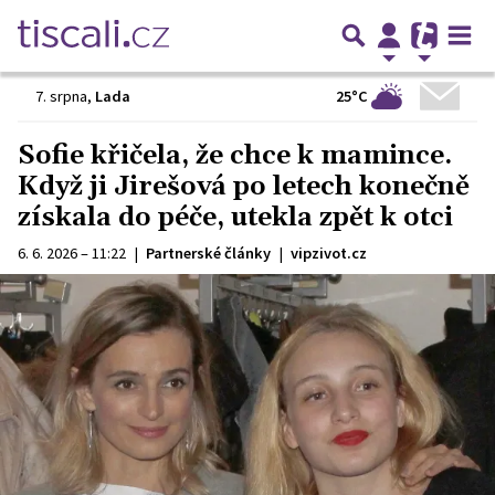
25°C
7. srpna
,
Lada
Sofie křičela, že chce k mamince.
Když ji Jirešová po letech konečně
získala do péče, utekla zpět k otci
6. 6. 2026 – 11:22
|
Partnerské články
|
vipzivot.cz