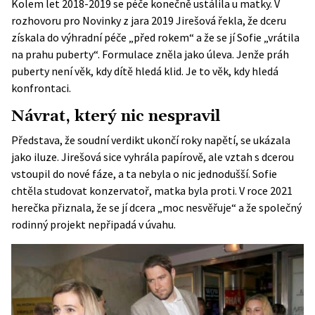
Kolem let 2018-2019 se péče konečně ustálila u matky. V
rozhovoru pro Novinky z jara 2019 Jirešová řekla, že dceru
získala do výhradní péče „před rokem“ a že se jí Sofie „vrátila
na prahu puberty“. Formulace zněla jako úleva. Jenže práh
puberty není věk, kdy dítě hledá klid. Je to věk, kdy hledá
konfrontaci.
Návrat, který nic nespravil
Představa, že soudní verdikt ukončí roky napětí, se ukázala
jako iluze. Jirešová sice vyhrála papírově, ale vztah s dcerou
vstoupil do nové fáze, a ta nebyla o nic jednodušší. Sofie
chtěla studovat konzervatoř, matka byla proti. V roce 2021
herečka přiznala, že se jí dcera „moc nesvěřuje“ a že společný
rodinný projekt nepřipadá v úvahu.