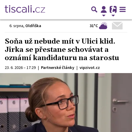
31°C
6. srpna
,
Oldřiška
Soňa už nebude mít v Ulici klid.
Jirka se přestane schovávat a
oznámí kandidaturu na starostu
23. 6. 2026 – 17:29
|
Partnerské články
|
vipzivot.cz