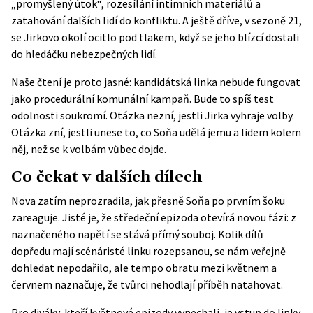
„promyšlený útok“, rozesílání intimních materiálů a
zatahování dalších lidí do konfliktu. A ještě dříve, v sezoně 21,
se Jirkovo okolí ocitlo pod tlakem, když se jeho blízcí dostali
do hledáčku nebezpečných lidí.
Naše čtení je proto jasné: kandidátská linka nebude fungovat
jako procedurální komunální kampaň. Bude to spíš test
odolnosti soukromí. Otázka nezní, jestli Jirka vyhraje volby.
Otázka zní, jestli unese to, co Soňa udělá jemu a lidem kolem
něj, než se k volbám vůbec dojde.
Co čekat v dalších dílech
Nova zatím neprozradila, jak přesně Soňa po prvním šoku
zareaguje. Jisté je, že středeční epizoda otevírá novou fázi: z
naznačeného napětí se stává přímý souboj. Kolik dílů
dopředu mají scénáristé linku rozepsanou, se nám veřejně
dohledat nepodařilo, ale tempo obratu mezi květnem a
červnem naznačuje, že tvůrci nehodlají příběh natahovat.
Pro diváky, kteří květnové epizody vynechali, je vstup do linky