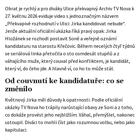
Obrat je rychlý a pro diváky Ulice překvapivý. Archiv TV Nova k
27. květnu 2026 eviduje video s jednoznačným názvem
„Překvapivé rozhodnutí v Ulici: Jirka kandidovat nebude“.
Jenže aktuální oficiální ukázka říká pravý opak: Jirka
Hložánek se rozhodl postavit Soně a veřejně oznámí
kandidaturu na starostu Křečovic. Během necelých čtyř týdnů
se seriálová linka přetočila o sto osmdesát stupňů a z
váhajícího muže, který couval před konfliktem, je kandidát,
který ví, do čeho jde. A hlavně ví, co ho to může stát.
Od couvnutí ke kandidatuře: co se
změnilo
Květnový Jirka měl důvody k opatrnosti. Podle
oficiální
ukázky TV Nova
ho trápily narůstající obavy ze Soni a z toho,
co dokáže provést jeho nejbližším. Váhal, přemýšlel, nakonec
ustoupil. Diváci to mohli číst jako rozumnou volbu, nebo jako
kapitulaci.