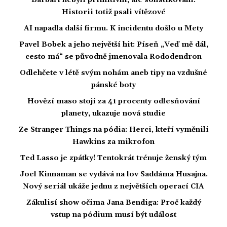
Barbaři nebyli primitivní, ale sofistikovaní.
Historii totiž psali vítězové
AI napadla další firmu. K incidentu došlo u Mety
Pavel Bobek a jeho největší hit: Píseň „Veď mě dál,
cesto má“ se původně jmenovala Rododendron
Odlehčete v létě svým nohám aneb tipy na vzdušné
pánské boty
Hovězí maso stojí za 41 procenty odlesňování
planety, ukazuje nová studie
Ze Stranger Things na pódia: Herci, kteří vyměnili
Hawkins za mikrofon
Ted Lasso je zpátky! Tentokrát trénuje ženský tým
Joel Kinnaman se vydává na lov Saddáma Husajna.
Nový seriál ukáže jednu z největších operací CIA
Zákulisí show očima Jana Bendiga: Proč každý
vstup na pódium musí být událost