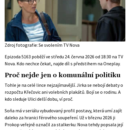
Zdroj fotografie: Se svolením TV Nova
Epizoda 5163 poběží ve středu 24. června 2026 od 18:30 na TV
Nova. Kdo nechce čekat, najde díl s předstihem na Oneplay.
Proč nejde jen o komunální politiku
Tohle je na celé lince nejzajímavější. Jirka se nebojí debaty o
rozpočtu Křečovic ani volebních plakátů. Bojí se o rodinu. A
kdo sleduje Ulici delší dobu, ví proč.
Soňa má v seriálu vybudovaný profil postavy, která umí zajít
daleko za hranici férového soupeření. Už v březnu 2026 ji
Prokop veřejně označil za stalkerku: Nova tehdy popsala její