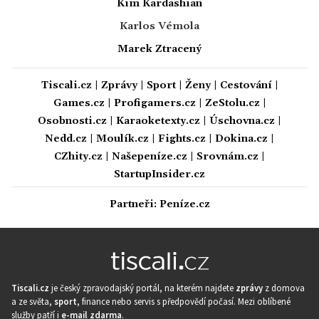
Kim Kardashian
Karlos Vémola
Marek Ztracený
Tiscali.cz
|
Zprávy
|
Sport
|
Ženy
|
Cestování
|
Games.cz
|
Profigamers.cz
|
ZeStolu.cz
|
Osobnosti.cz
|
Karaoketexty.cz
|
Úschovna.cz
|
Nedd.cz
|
Moulík.cz
|
Fights.cz
|
Dokina.cz
|
CZhity.cz
|
Našepeníze.cz
|
Srovnám.cz
|
StartupInsider.cz
Partneři:
Peníze.cz
Tiscali.cz
je český zpravodajský portál, na kterém najdete
zprávy
z domova
a ze světa,
sport
, finance nebo servis s předpovědí počasí. Mezi oblíbené
služby patří i
e-mail zdarma
.