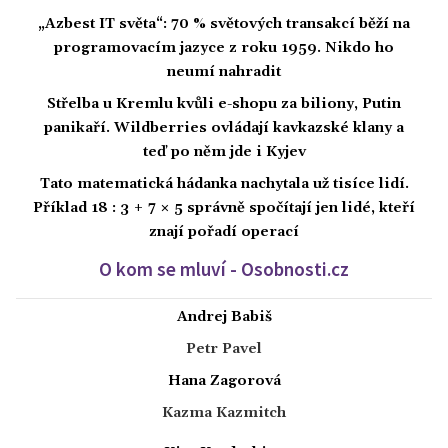
„Azbest IT světa“: 70 % světových transakcí běží na
programovacím jazyce z roku 1959. Nikdo ho
neumí nahradit
Střelba u Kremlu kvůli e-shopu za biliony, Putin
panikaří. Wildberries ovládají kavkazské klany a
teď po něm jde i Kyjev
Tato matematická hádanka nachytala už tisíce lidí.
Příklad 18 : 3 + 7 × 5 správně spočítají jen lidé, kteří
znají pořadí operací
O kom se mluví - Osobnosti.cz
Andrej Babiš
Petr Pavel
Hana Zagorová
Kazma Kazmitch