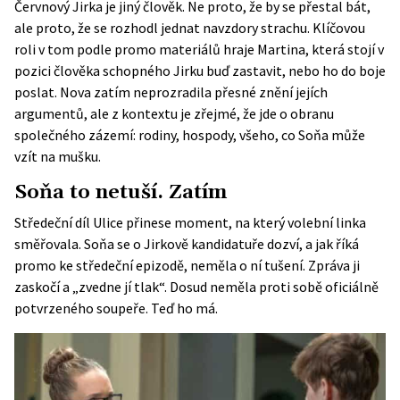
Červnový Jirka je jiný člověk. Ne proto, že by se přestal bát,
ale proto, že se rozhodl jednat navzdory strachu. Klíčovou
roli v tom podle promo materiálů hraje Martina, která stojí v
pozici člověka schopného Jirku buď zastavit, nebo ho do boje
poslat. Nova zatím neprozradila přesné znění jejích
argumentů, ale z kontextu je zřejmé, že jde o obranu
společného zázemí: rodiny, hospody, všeho, co Soňa může
vzít na mušku.
Soňa to netuší. Zatím
Středeční díl Ulice přinese moment, na který volební linka
směřovala. Soňa se o Jirkově kandidatuře dozví, a jak říká
promo ke středeční epizodě
, neměla o ní tušení. Zpráva ji
zaskočí a „zvedne jí tlak“. Dosud neměla proti sobě oficiálně
potvrzeného soupeře. Teď ho má.