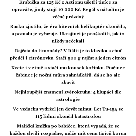
Krabička za 125 Kč z Actionu ušetří tisíce za
opraváře, jindy stojí 10 000 Kč. Regál s nářadím je
věčně prázdný
Rusko zjistilo, že éra bitevních helikoptér skončila,
a pomalu je vyřazuje. Ukrajinci je proškolili, jak to
nikdy nečekali
Rajčata do limonády? V Itálii je to klasika a chuť
předčí i citrónovku. Stačí 500 g rajčat a jeden citrón
Kvete i v zimě a stačí mu kousek kořínku. Ptačinec
žabinec je noční můra zahrádkářů, dá se ho ale
zbavit
Nejhloupější znamení zvěrokruhu: 4 hlupáci dle
astrologie
Ve vzduchu vydržel jen devět minut. Let Tu-154 se
115 lidmi skončil katastrofou
Maličká knížka po babičce, která vypadá, že se
každou chvíli rozpadne, může mít cenu tisíců korun