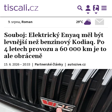
29°C
9. srpna
,
Roman
Souboj: Elektrický Enyaq měl být
levnější než benzinový Kodiaq. Po
4 letech provozu a 60 000 km je to
ale obráceně
15. 6. 2026 – 20:33
|
Partnerské články
|
autozive.cz