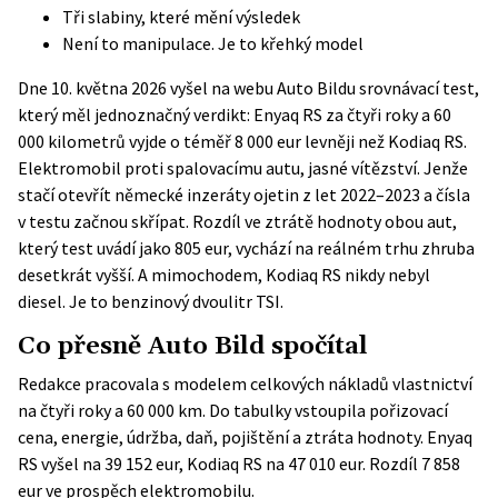
Tři slabiny, které mění výsledek
Není to manipulace. Je to křehký model
Dne 10. května 2026 vyšel na webu Auto Bildu srovnávací test,
který měl jednoznačný verdikt: Enyaq RS za čtyři roky a 60
000 kilometrů vyjde o téměř 8 000 eur levněji než Kodiaq RS.
Elektromobil proti spalovacímu autu, jasné vítězství. Jenže
stačí otevřít německé inzeráty ojetin z let 2022–2023 a čísla
v testu začnou skřípat. Rozdíl ve ztrátě hodnoty obou aut,
který test uvádí jako 805 eur, vychází na reálném trhu zhruba
desetkrát vyšší. A mimochodem, Kodiaq RS nikdy nebyl
diesel. Je to benzinový dvoulitr TSI.
Co přesně Auto Bild spočítal
Redakce pracovala s modelem celkových nákladů vlastnictví
na čtyři roky a 60 000 km. Do tabulky vstoupila pořizovací
cena, energie, údržba, daň, pojištění a ztráta hodnoty. Enyaq
RS vyšel na 39 152 eur, Kodiaq RS na 47 010 eur. Rozdíl 7 858
eur ve prospěch elektromobilu.