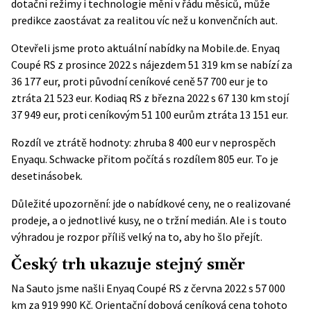
dotační režimy i technologie mění v řádu měsíců, může
predikce zaostávat za realitou víc než u konvenčních aut.
Otevřeli jsme proto aktuální nabídky na Mobile.de. Enyaq
Coupé RS z prosince 2022 s nájezdem 51 319 km se nabízí za
36 177 eur, proti původní
ceníkové ceně 57 700 eur
je to
ztráta 21 523 eur. Kodiaq RS z března 2022 s 67 130 km stojí
37 949 eur, proti
ceníkovým 51 100 eurům
ztráta 13 151 eur.
Rozdíl ve ztrátě hodnoty: zhruba 8 400 eur v neprospěch
Enyaqu. Schwacke přitom počítá s rozdílem 805 eur. To je
desetinásobek.
Důležité upozornění: jde o nabídkové ceny, ne o realizované
prodeje, a o jednotlivé kusy, ne o tržní medián. Ale i s touto
výhradou je rozpor příliš velký na to, aby ho šlo přejít.
Český trh ukazuje stejný směr
Na Sauto jsme našli Enyaq Coupé RS z června 2022 s 57 000
km za 919 990 Kč. Orientační dobová ceníková cena tohoto