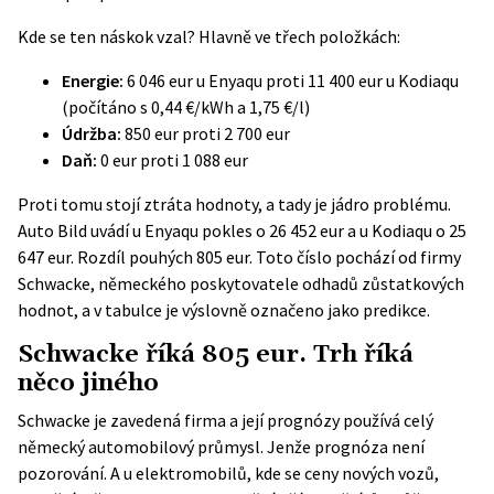
Kde se ten náskok vzal? Hlavně ve třech položkách:
Energie:
6 046 eur u Enyaqu proti 11 400 eur u Kodiaqu
(počítáno s 0,44 €/kWh a 1,75 €/l)
Údržba:
850 eur proti 2 700 eur
Daň:
0 eur proti 1 088 eur
Proti tomu stojí ztráta hodnoty, a tady je jádro problému.
Auto Bild
uvádí u Enyaqu pokles o 26 452 eur a u Kodiaqu o 25
647 eur. Rozdíl pouhých 805 eur. Toto číslo pochází od firmy
Schwacke, německého poskytovatele odhadů zůstatkových
hodnot, a v tabulce je výslovně označeno jako predikce.
Schwacke říká 805 eur. Trh říká
něco jiného
Schwacke je zavedená firma a její prognózy používá celý
německý automobilový průmysl. Jenže prognóza není
pozorování. A u elektromobilů, kde se ceny nových vozů,