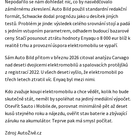
Nepodařilo se nám dohledat nic, co by nasvědčovalo
záměrnému zkreslení. Auto Bild použil standardní redakční
formát, Schwacke dodal prognózu jako u desítek jiných
testů. Problém je jinde: výsledek celého srovnání stojí a padá
s jedním vstupním parametrem, odhadem budoucí bazarové
ceny. Stačí posunout ztrátu hodnoty Enyaqu o 8 000 eur blíž k
realitě trhu a provozní úspora elektromobilu se vypaří.
Sám Auto Bild přitom v březnu 2026 citoval analýzu Carvago
nad deseti dvojicemi elektromobilů a spalovacích protějšků
z registrací 2022. U všech deseti vyšlo, že elektromobil po
třech letech ztratil víc. Enyaq byl mezi nimi.
Kdo zvažuje koupi elektromobilu a chce vědět, kolik ho bude
skutečně stát, neměl by spoléhat na jediný mediální výpočet.
Otevřít Sauto i Mobile.de, porovnat minimálně pět až deset
kusů stejného roku a nájezdu, ověřit stav baterie a zbývající
záruku na akumulátor. Teprve pak má smysl počítat.
Zdroj:
AutoŽivě.cz