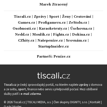
Marek Ztracený
Tiscali.cz
|
Zprávy
|
Sport
|
Ženy
|
Cestování
|
Games.cz
|
Profigamers.cz
|
ZeStolu.cz
|
Osobnosti.cz
|
Karaoketexty.cz
|
Úschovna.cz
|
Nedd.cz
|
Moulík.cz
|
Fights.cz
|
Dokina.cz
|
CZhity.cz
|
Našepeníze.cz
|
Srovnám.cz
|
StartupInsider.cz
Partneři:
Peníze.cz
Tiscali.cz
je český zpravodajský portál, na kterém najdete
zprávy
z domova
a ze světa,
sport
, finance nebo servis s předpovědí počasí. Mezi oblíbené
služby patří i
e-mail zdarma
.
© 2026 Tiscali.cz |
TISCALI MEDIA, a.s.
|
Člen skupiny DIGNITY, s.r.o.
|
Kontakt
|
O nás
|
Kodex