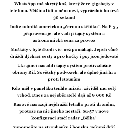
WhatsApp má skrytý koš, který žere gigabajty v
telefonu. Většina lidí o něm neví, vyprázdnit ho trvá
30 sekund
Indie odmítá americkou „černou skříňku". Na F-35
připravena je, ale vadí jí tajný systém a
astronomická cena za provoz
Muškáty v bytě škodí víc, než pomáhají. Jejich vůně
dráždí dýchací cesty a pro kočky i psy jsou jedovaté
Ukrajinci nasadili tajný systém protivzdušné
obrany Rif. Sovětský podvozek, ale úplně jiná hra
proti letounům
Kdo měl v paneláku tenhle mixér, záviděl mu celý
vchod. Dnes za něj sběratelé dají až 8 000 Kč
Rusové nasazují nejdražší letadlo proti dronům,
protože na nic jiného nestačí. Su-57 v nové
konfiguraci stačí radar „Bělka“
Zapomeňte na strouhanku i housku. Sekaná drží