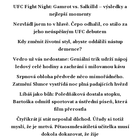
UFC Fight Night: Gamrot vs. Salkilld – výsledky a
nejlepší momenty
Nezvládl jsem to v hlavě. Čepo odhalil, co stálo za
jeho neúspěšným UFC debutem
Kdy změnit životní styl, abyste oddálili nástup
demence?
Vedro už vás nedostane: Geniální trik udrží nápoj
ledový celé hodiny a zachrání i milovanou kávu
Srpnová obloha předvede něco mimořádného.
Zatmění Slunce vystřídá noc plná padajících hvězd
Líbáš jako bůh: Poledňáková dostala stopku,
Bartoška odmítl sportovat a ústřední píseň, která
film přerostla
Čtyřikrát jí stát neposlal důchod. Úřady si totiž
myslí, že je mrtvá. Pětaosmdesátiletá učitelka musí
dokola dokazovat, že žije