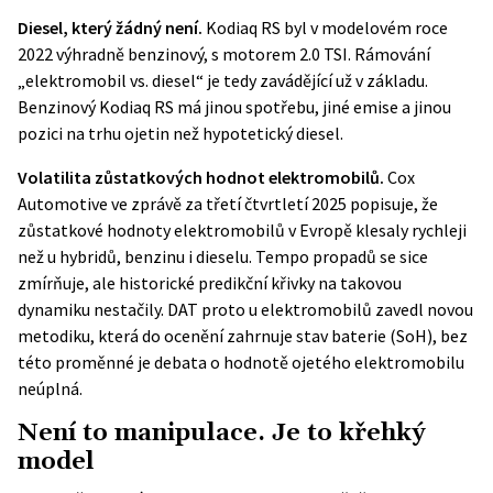
Diesel, který žádný není.
Kodiaq RS byl v modelovém roce
2022 výhradně benzinový, s motorem 2.0 TSI. Rámování
„elektromobil vs. diesel“ je tedy zavádějící už v základu.
Benzinový Kodiaq RS má jinou spotřebu, jiné emise a jinou
pozici na trhu ojetin než hypotetický diesel.
Volatilita zůstatkových hodnot elektromobilů.
Cox
Automotive ve zprávě za třetí čtvrtletí 2025 popisuje, že
zůstatkové hodnoty elektromobilů v Evropě klesaly rychleji
než u hybridů, benzinu i dieselu. Tempo propadů se sice
zmírňuje, ale historické predikční křivky na takovou
dynamiku nestačily. DAT proto u elektromobilů zavedl novou
metodiku, která do ocenění zahrnuje stav baterie (SoH), bez
této proměnné je debata o hodnotě ojetého elektromobilu
neúplná.
Není to manipulace. Je to křehký
model