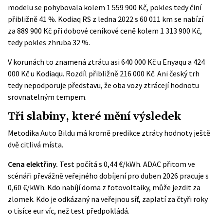
modelu se pohybovala kolem 1 559 900 Kč, pokles tedy činí
přibližně 41 %. Kodiaq RS z ledna 2022 s 60 011 km se nabízí
za 889 900 Kč při dobové ceníkové ceně kolem 1 313 900 Kč,
tedy pokles zhruba 32 %.
V korunách to znamená ztrátu asi 640 000 Kč u Enyaqu a 424
000 Kč u Kodiaqu. Rozdíl přibližně 216 000 Kč. Ani český trh
tedy nepodporuje představu, že oba vozy ztrácejí hodnotu
srovnatelným tempem.
Tři slabiny, které mění výsledek
Metodika Auto Bildu má kromě predikce ztráty hodnoty ještě
dvě citlivá místa.
Cena elektřiny.
Test počítá s 0,44 €/kWh.
ADAC
přitom ve
scénáři převážně veřejného dobíjení pro duben 2026 pracuje s
0,60 €/kWh. Kdo nabíjí doma z fotovoltaiky, může jezdit za
zlomek. Kdo je odkázaný na veřejnou síť, zaplatí za čtyři roky
o tisíce eur víc, než test předpokládá.