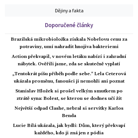
Dějiny a fakta
Doporučené články
Brazilská mikrobioložka získala Nobelovu cenu za
potraviny, umí nahradit hnojiva bakteriemi
Action překvapil, v novém letáku nabízí i zahradní
nábytek. Ověřili jsme, zda se skutečně vyplatí
„Tentokrát píšu příběh podle sebe." Lela Ceterová
ukázala proměnu, fanoušci ji nemohli ani poznat
Stanislav Hložek si prošel velkým smutkem po
ztrátě syna: Bolest, se kterou se dodnes učí žít
Největší odpad Clashe, nebral si servítky Karlos
Benda
Lucie Bílá ukázala, jak bydlí: Dům, který překvapí
každého, kdo ji zná jen z pódia