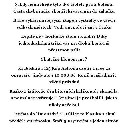
Nikdy nemíchejte tyto dvě tablety proti bolesti.
Častá chyba může skončit krvácením do žaludku
Itálie vyhlásila nejvyšší stupeň výstrahy ve všech
velkých městech. Vedra nepoleví ani v Česku
Lepíte se v horku ke stolu i k židli? Díky
jednoduchému triku vás předloktí konečně
přestanou pálit
Skutečně hloupneme?
Krabička za 125 Kč z Actionu ušetří tisíce za
opraváře, jindy stojí 10 000 Kč. Regál s nářadím je
věčně prázdný
Rusko zjistilo, že éra bitevních helikoptér skončila,
a pomalu je vyřazuje. Ukrajinci je proškolili, jak to
nikdy nečekali
Rajčata do limonády? V Itálii je to klasika a chuť
předčí i citrónovku. Stačí 500 g rajčat a jeden citrón