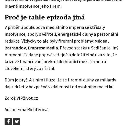
hlavně insolvence jeho firem.
Proč je tahle epizoda jiná
V příběhu Soukupova mediálního impéria se střídaly
insolvence, spory s věřiteli, energetické dluhy a personální
redukce. Vždycky to ale byly firemní problémy:
Médea,
Barrandov, Empresa Media
. Převod statku u Sedlčan je jiný
moment. Tady se poprvé veřejně a doložitelně ukázalo, že
krizové financování překročilo hranici mezi firmou a
člověkem, který za ní stál.
Dům je pryč. A s ním i iluze, že se firemní dluhy za miliardy
dají udržet v bezpečné vzdálenosti od osobního majetku.
Zdroj:
VIPživot.cz
Autor:
Ema Richterová