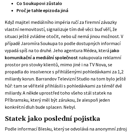
Co Soukupovi zůstalo
Proč je tahle epizoda jiná
Když majitel mediálního impéria ručí za firemní závazky
vlastní nemovitostí, signalizuje tím dvě věci: buď věří, že
situaci ještě zvládne otočit, nebo už nemá jinou možnost. V
případě Jaromíra Soukupa to podle dostupných informací
vypadá spíš na to druhé. Jeho agentura Médea, která
jako
komunikační a mediální společnost
nakupovala reklamní
prostor pro stovky klientů, mimo jiné i na TV Nova, se
propadla do insolvence s přihlášenými pohledávkami za 1,2
miliardy korun. Barrandov Televizní Studio na tom bylo ještě
hůř: tam se věřitelé přihlásili s pohledávkami za téměř dvě
miliardy. A někde uprostřed toho všeho stál statek na
Příbramsku, který měl být zárukou, že alespoň jeden
konkrétní dluh bude splacen. Nebyl.
Statek jako poslední pojistka
Podle informací
Blesku
, který se odvolává na anonymní zdroj