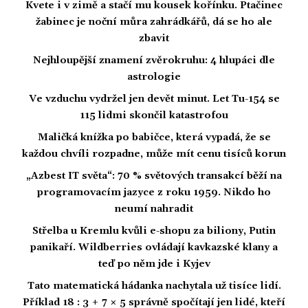
Kvete i v zimě a stačí mu kousek kořínku. Ptačinec
žabinec je noční můra zahrádkářů, dá se ho ale
zbavit
Nejhloupější znamení zvěrokruhu: 4 hlupáci dle
astrologie
Ve vzduchu vydržel jen devět minut. Let Tu-154 se
115 lidmi skončil katastrofou
Maličká knížka po babičce, která vypadá, že se
každou chvíli rozpadne, může mít cenu tisíců korun
„Azbest IT světa“: 70 % světových transakcí běží na
programovacím jazyce z roku 1959. Nikdo ho
neumí nahradit
Střelba u Kremlu kvůli e-shopu za biliony, Putin
panikaří. Wildberries ovládají kavkazské klany a
teď po něm jde i Kyjev
Tato matematická hádanka nachytala už tisíce lidí.
Příklad 18 : 3 + 7 × 5 správně spočítají jen lidé, kteří