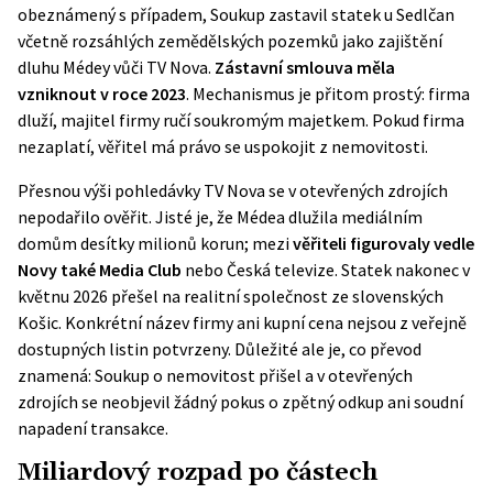
obeznámený s případem, Soukup zastavil statek u Sedlčan
včetně rozsáhlých zemědělských pozemků jako zajištění
dluhu Médey vůči TV Nova.
Zástavní smlouva měla
vzniknout v roce 2023
. Mechanismus je přitom prostý: firma
dluží, majitel firmy ručí soukromým majetkem. Pokud firma
nezaplatí, věřitel má právo se uspokojit z nemovitosti.
Přesnou výši pohledávky TV Nova se v otevřených zdrojích
nepodařilo ověřit. Jisté je, že Médea dlužila mediálním
domům desítky milionů korun; mezi
věřiteli figurovaly vedle
Novy také Media Club
nebo Česká televize. Statek nakonec v
květnu 2026 přešel na realitní společnost ze slovenských
Košic. Konkrétní název firmy ani kupní cena nejsou z veřejně
dostupných listin potvrzeny. Důležité ale je, co převod
znamená: Soukup o nemovitost přišel a v otevřených
zdrojích se neobjevil žádný pokus o zpětný odkup ani soudní
napadení transakce.
Miliardový rozpad po částech