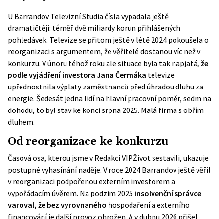
U Barrandov Televizní Studia čísla vypadala ještě
dramatičtěji:
téměř dvě miliardy korun přihlášených
pohledávek
. Televize se přitom ještě v létě 2024 pokoušela o
reorganizaci s argumentem, že věřitelé dostanou víc než v
konkurzu. V únoru téhož roku ale situace byla tak napjatá,
že
podle vyjádření investora Jana Čermáka
televize
upřednostnila výplaty zaměstnanců před úhradou dluhu za
energie. Šedesát jedna lidí na hlavní pracovní poměr, sedm na
dohodu, to byl stav ke konci srpna 2025. Malá firma s obřím
dluhem.
Od reorganizace ke konkurzu
Časová osa, kterou jsme v Redakci VIPŽivot sestavili, ukazuje
postupné vyhasínání naděje. V roce 2024 Barrandov ještě věřil
v reorganizaci podpořenou externím investorem a
vypořádacím úvěrem. Na podzim 2025
insolvenční správce
varoval, že bez vyrovnaného
hospodaření a externího
financování je další provoz ohrožen. A v dubnu 2026 přišel