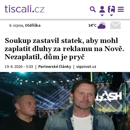
34°C
6. srpna
,
Oldřiška
Soukup zastavil statek, aby mohl
zaplatit dluhy za reklamu na Nově.
Nezaplatil, dům je pryč
19. 6. 2026 – 5:03
|
Partnerské články
|
vipzivot.cz