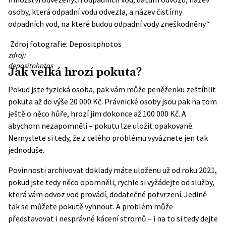
osoby, která odpadní vodu odvezla, a název čistírny
odpadních vod, na které budou odpadní vody zneškodněny.“
Zdroj fotografie: Depositphotos
zdroj:
depositphotos
Jak velká hrozí pokuta?
Pokud jste fyzická osoba, pak vám může peněženku zeštíhlit
pokuta
až do výše 20 000 Kč. Právnické osoby jsou pak na tom
ještě o něco hůře, hrozí jim dokonce až 100 000 Kč. A
abychom nezapomněli – pokutu lze uložit opakovaně.
Nemyslete si tedy, že z celého problému vyváznete jen tak
jednoduše.
Povinnosti archivovat doklady máte uloženu už od roku 2021,
pokud jste tedy něco opomněli, rychle si vyžádejte od služby,
která vám odvoz vod provádí, dodatečné potvrzení. Jedině
tak se můžete pokutě vyhnout. A
problém může
představovat i nesprávné kácení stromů
– i na to si tedy dejte