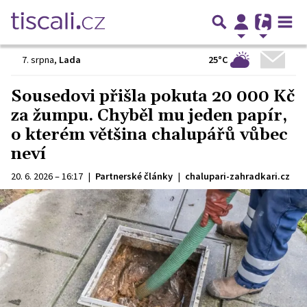
25°C
7. srpna
,
Lada
Sousedovi přišla pokuta 20 000 Kč
za žumpu. Chyběl mu jeden papír,
o kterém většina chalupářů vůbec
neví
20. 6. 2026 – 16:17
|
Partnerské články
|
chalupari-zahradkari.cz