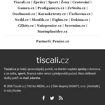
Tiscali.cz
|
Zprávy
|
Sport
|
Ženy
|
Cestování
|
Games.cz
|
Profigamers.cz
|
ZeStolu.cz
|
Osobnosti.cz
|
Karaoketexty.cz
|
Úschovna.cz
|
Nedd.cz
|
Moulík.cz
|
Fights.cz
|
Dokina.cz
|
CZhity.cz
|
Našepeníze.cz
|
Srovnám.cz
|
StartupInsider.cz
Partneři:
Peníze.cz
Tiscali.cz
je český zpravodajský portál, na kterém najdete
zprávy
z domova
a ze světa,
sport
, finance nebo servis s předpovědí počasí. Mezi oblíbené
služby patří i
e-mail zdarma
.
© 2026 Tiscali.cz |
TISCALI MEDIA, a.s.
|
Člen skupiny DIGNITY, s.r.o.
|
Kontakt
|
O nás
|
Kodex