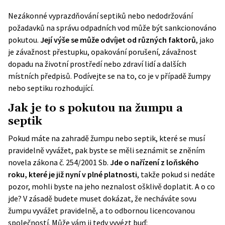
Nezákonné vyprazdňování septiků nebo nedodržování
požadavků na správu odpadních vod může být sankcionováno
pokutou.
Její výše se může odvíjet od různých faktorů
, jako
je závažnost přestupku, opakování porušení, závažnost
dopadu na životní prostředí nebo zdraví lidí a dalších
místních předpisů. Podívejte se na to, co je v případě žumpy
nebo septiku rozhodující.
Jak je to s pokutou na žumpu a
septik
Pokud máte na zahradě žumpu nebo septik, které se musí
pravidelně vyvážet, pak byste se měli seznámit se zněním
novela zákona č. 254/2001 Sb.
Jde o nařízení z loňského
roku, které je již nyní v plné platnosti
, takže pokud si nedáte
pozor, mohli byste na jeho neznalost ošklivě doplatit. A o co
jde? V zásadě budete muset dokázat, že necháváte sovu
žumpu vyvážet pravidelně, a to odbornou licencovanou
společností. Může vám ji tedy vyvézt buď: