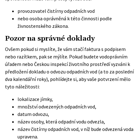
provozovatel čistírny odpadních vod
nebo osoba oprávněná k této činnosti podle
živnostenského zákona.
Pozor na správné doklady
Ovšem pokud si myslíte, že vám stačí faktura s podpisem
nebo razítkem, pak se mýlíte. Pokud budete vodoprávním
úřadem nebo Českou inspekcí životního prostředí vyzváni k
předložení dokladu o odvozu odpadních vod (a to za poslední
dva kalendářní roky), pohlídejte si, aby vaše potvrzení mělo
tyto náležitosti:
lokalizace jímky,
množství odvezených odpadních vod,
datum odvozu,
název osoby, která odpadní vodu odvezla,
název čistírny odpadních vod, v níž bude odvezená voda
upravena.