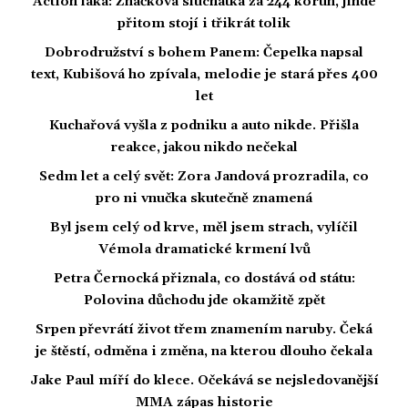
Action láká: Značková sluchátka za 244 korun, jinde
přitom stojí i třikrát tolik
Dobrodružství s bohem Panem: Čepelka napsal
text, Kubišová ho zpívala, melodie je stará přes 400
let
Kuchařová vyšla z podniku a auto nikde. Přišla
reakce, jakou nikdo nečekal
Sedm let a celý svět: Zora Jandová prozradila, co
pro ni vnučka skutečně znamená
Byl jsem celý od krve, měl jsem strach, vylíčil
Vémola dramatické krmení lvů
Petra Černocká přiznala, co dostává od státu:
Polovina důchodu jde okamžitě zpět
Srpen převrátí život třem znamením naruby. Čeká
je štěstí, odměna i změna, na kterou dlouho čekala
Jake Paul míří do klece. Očekává se nejsledovanější
MMA zápas historie