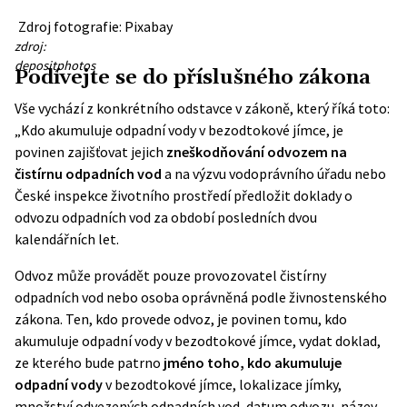
Zdroj fotografie: Pixabay
zdroj:
depositphotos
Podívejte se do příslušného zákona
Vše vychází z konkrétního odstavce v zákoně, který říká toto:
„Kdo akumuluje odpadní vody v bezodtokové jímce, je
povinen zajišťovat jejich
zneškodňování odvozem na
čistírnu odpadních vod
a na výzvu vodoprávního úřadu nebo
České inspekce životního prostředí předložit doklady o
odvozu odpadních vod za období posledních dvou
kalendářních let.
Odvoz může provádět pouze provozovatel čistírny
odpadních vod nebo osoba oprávněná podle živnostenského
zákona. Ten, kdo provede odvoz, je povinen tomu, kdo
akumuluje odpadní vody v bezodtokové jímce, vydat doklad,
ze kterého bude patrno
jméno toho, kdo akumuluje
odpadní vody
v bezodtokové jímce, lokalizace jímky,
množství odvezených odpadních vod, datum odvozu, název