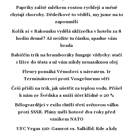
Papriky zalité mlékem rostou rychleji a méně
chytají choroby. Dědečkové to věděli, my jsme na to
zapomněli
Kolik si v Rakousku vydělá uklízečka v hotelu za 8
hodin denně? Až uvidíte tu částku, spadne vám
brada
Babiččin trik na bramboráky funguje vždycky: stačí
1 lžíce do těsta a už vám nikdy nenasáknou olej
Fleury pomáhá Vémolovi s návratem. Ir
Terminátorovi proti Vosgrönemu věří
Češi přišli na trik, jak ušetřit za teplou vodu. Přišel
k nám ze Švédska a sníží účet klidně o 20 %
Bělogvardějci v exilu chtěli třetí světovou válku
proti SSSR. Plány měli hotové dva roky před
vznikem NATO
UFC Vegas 120: Gamrot vs. Salkilld. Kde a kdy