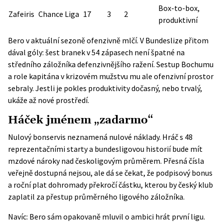
Box-to-box,
Zafeiris
Chance Liga
17
3
2
produktivní
Bero v aktuální sezoně ofenzivně mlčí. V Bundeslize přitom
dával góly: šest branek v 54 zápasech není špatné na
středního záložníka defenzivnějšího ražení. Sestup Bochumu
a role kapitána v krizovém mužstvu mu ale ofenzivní prostor
sebraly. Jestli je pokles produktivity dočasný, nebo trvalý,
ukáže až nové prostředí.
Háček jménem „zadarmo“
Nulový bonservis neznamená nulové náklady. Hráč s 48
reprezentačními starty a bundesligovou historií bude mít
mzdové nároky nad českoligovým průměrem. Přesná čísla
veřejně dostupná nejsou, ale dá se čekat, že podpisový bonus
a roční plat dohromady překročí částku, kterou by český klub
zaplatil za přestup průměrného ligového záložníka.
Navíc: Bero sám opakovaně mluvil o ambici hrát první ligu.