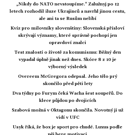
„Nikdy do NATO nevstoupíme.“ Zalužnyj po 12
letech rozhodil iluze Ukrajinců a navrhl jinou cestu,
ale ani ta se Rusům nelíbí
Kvíz pro milovníky slovenštiny: Slovenská přísloví
skrývají významy, které správně pochopí jen
opravdoví znalci
Test znalostí o životě za komunismu: Běžný den
vypadal úplně jinak než dnes. Skóre 8 z 10 je
výborný výsledek
Overeem McGregora odepsal. Jeho tělo prý
skončilo před pěti lety
Dva týdny po Furym čeká Wacha šest soupeřů. Do
klece půjdou po dvojicích
Szabová možná v Oktagonu skončila. Novotný ji už
vidí v UFC
Usyk říká, že box je sport pro chudé. Luxus podle
něj bere motivaci