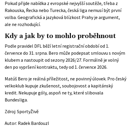
Pokud přijde nabídka z evropské nejvyšší soutěže, třeba z
Rakouska, Řecka nebo Turecka, česká liga nemusí být první
volba. Geografická a jazyková blízkost Prahy je argument,
ale ne rozhodující.
Kdy a jak by to mohlo proběhnout
Podle
pravidel DFL
běží letní registrační období od 1.
července do 31. srpna. Bero může podepsat smlouvu s novým
klubem a nastoupit od sezony 2026/27. Formálně je volný
den po vypršení kontraktu, tedy od 1. července 2026.
Matúš Bero je reálná příležitost, ne povinný úlovek. Pro český
velkoklub kupuje zkušenost, soubojovost a kapitánský
kredit. Nekupuje góly, aspoň ne ty, které slibovala
Bundesliga.
Zdroj:
SportyŽivě
Autor:
Radek Bardouzl