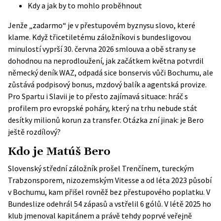
Kdy a jak by to mohlo proběhnout
Jenže „zadarmo“ je v přestupovém byznysu slovo, které
klame. Když třicetiletému záložníkovi s bundesligovou
minulostí vyprší 30. června 2026 smlouva a obě strany se
dohodnou na neprodloužení, jak začátkem května potvrdil
německý deník WAZ, odpadá sice bonservis vůči Bochumu, ale
zůstává podpisový bonus, mzdový balík a agentská provize.
Pro Spartu i Slavii je to přesto zajímavá situace: hráč s
profilem pro evropské poháry, který na trhu nebude stát
desítky milionů korun za transfer. Otázka zní jinak: je Bero
ještě rozdílový?
Kdo je Matúš Bero
Slovenský střední záložník prošel Trenčínem, tureckým
Trabzonsporem, nizozemským Vitesse a od léta 2023 působí
v Bochumu, kam přišel rovněž bez přestupového poplatku. V
Bundeslize odehrál 54 zápasů a vstřelil 6 gólů. V létě 2025 ho
klub jmenoval kapitánem a právě tehdy poprvé veřejně