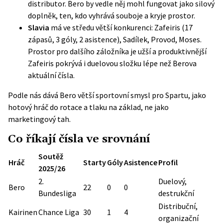
distributor. Bero by vedle něj mohl fungovat jako silový
doplněk, ten, kdo vyhrává souboje a kryje prostor.
Slavia
má ve středu větší konkurenci: Zafeiris (17
zápasů, 3 góly, 2 asistence), Sadílek, Provod, Moses.
Prostor pro dalšího záložníka je užší a produktivnější
Zafeiris pokrývá i duelovou složku lépe než Berova
aktuální čísla.
Podle nás dává Bero větší sportovní smysl pro Spartu, jako
hotový hráč do rotace a tlaku na základ, ne jako
marketingový tah.
Co říkají čísla ve srovnání
Soutěž
Hráč
Starty
Góly
Asistence
Profil
2025/26
2.
Duelový,
Bero
22
0
0
Bundesliga
destrukční
Distribuční,
Kairinen
Chance Liga
30
1
4
organizační