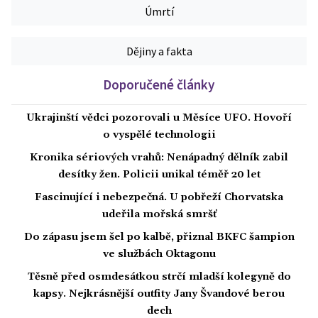
Úmrtí
Dějiny a fakta
Doporučené články
Ukrajinští vědci pozorovali u Měsíce UFO. Hovoří
o vyspělé technologii
Kronika sériových vrahů: Nenápadný dělník zabil
desítky žen. Policii unikal téměř 20 let
Fascinující i nebezpečná. U pobřeží Chorvatska
udeřila mořská smršť
Do zápasu jsem šel po kalbě, přiznal BKFC šampion
ve službách Oktagonu
Těsně před osmdesátkou strčí mladší kolegyně do
kapsy. Nejkrásnější outfity Jany Švandové berou
dech