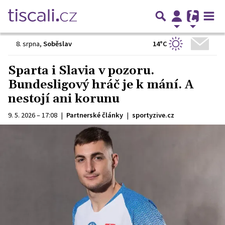
14°C
8. srpna
,
Soběslav
Sparta i Slavia v pozoru.
Bundesligový hráč je k mání. A
nestojí ani korunu
9. 5. 2026 – 17:08
|
Partnerské články
|
sportyzive.cz