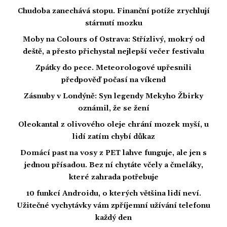
Chudoba zanechává stopu. Finanční potíže zrychlují
stárnutí mozku
Moby na Colours of Ostrava: Střízlivý, mokrý od
deště, a přesto přichystal nejlepší večer festivalu
Zpátky do pece. Meteorologové upřesnili
předpověď počasí na víkend
Zásnuby v Londýně: Syn legendy Mekyho Žbirky
oznámil, že se žení
Oleokantal z olivového oleje chrání mozek myší, u
lidí zatím chybí důkaz
Domácí past na vosy z PET lahve funguje, ale jen s
jednou přísadou. Bez ní chytáte včely a čmeláky,
které zahrada potřebuje
10 funkcí Androidu, o kterých většina lidí neví.
Užitečné vychytávky vám zpříjemní užívání telefonu
každý den