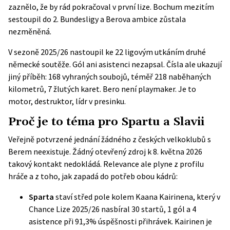
zaznělo, že by rád pokračoval v první lize. Bochum mezitím
sestoupil do 2. Bundesligy a Berova ambice zůstala
nezměněná.
V sezoně 2025/26 nastoupil ke 22 ligovým utkáním druhé
německé soutěže. Gól ani asistenci nezapsal. Čísla ale ukazují
jiný příběh: 168 vyhraných soubojů, téměř 218 naběhaných
kilometrů, 7 žlutých karet. Bero není playmaker. Je to
motor, destruktor, lídr v presinku.
Proč je to téma pro Spartu a Slavii
Veřejně potvrzené jednání žádného z českých velkoklubů s
Berem neexistuje. Žádný otevřený zdroj k 8. května 2026
takový kontakt nedokládá. Relevance ale plyne z profilu
hráče a z toho, jak zapadá do potřeb obou kádrů:
Sparta
staví střed pole kolem Kaana Kairinena, který v
Chance Lize 2025/26 nasbíral 30 startů, 1 gól a 4
asistence při 91,3% úspěšnosti přihrávek. Kairinen je