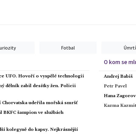
uriozity
Fotbal
Úmrtí
O kom se mlu
íce UFO. Hovoří o vyspělé technologii
Andrej Babiš
 dělník zabil desítky žen. Policii
Petr Pavel
Hana Zagorov
ží Chorvatska udeřila mořská smršť
Kazma Kazmi
nal BKFC šampion ve službách
ší kolegyně do kapsy. Nejkrásnější