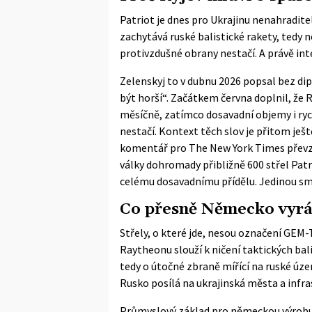
Patriot je dnes pro Ukrajinu nenahraditel
zachytává ruské balistické rakety, tedy 
protivzdušné obrany nestačí. A právě int
Zelenskyj to v dubnu 2026 popsal bez di
být horší“. Začátkem června doplnil, že 
měsíčně, zatímco dosavadní objemy i ryc
nestačí. Kontext těch slov je přitom ješ
komentář pro The New York Times přev
války dohromady přibližně 600 střel Pa
celému dosavadnímu přídělu. Jedinou s
Co přesně Německo vyráb
Střely, o které jde, nesou označení GEM
Raytheonu
slouží k ničení taktických bal
tedy o útočné zbraně mířící na ruské úze
Rusko posílá na ukrajinská města a infra
Průmyslový základ pro německou výrobu 