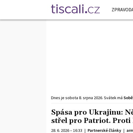
ZPRAVODA
Dnes je
sobota
8. srpna
2026
.
Svátek má
Sobě
Spása pro Ukrajinu: N
střel pro Patriot. Prot
28. 6. 2026 – 16:33
|
Partnerské články
|
arm