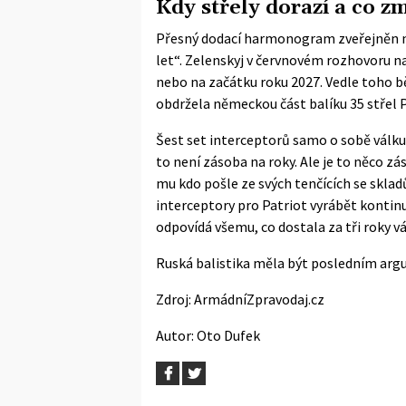
Kdy střely dorazí a co z
Přesný dodací harmonogram zveřejněn neb
let“. Zelenskyj v červnovém rozhovoru na
nebo na začátku roku 2027. Vedle toho bě
obdržela německou část balíku 35 střel 
Šest set interceptorů samo o sobě válku 
to není zásoba na roky. Ale je to něco zá
mu kdo pošle ze svých tenčících se sklad
interceptory pro Patriot vyrábět konti
odpovídá všemu, co dostala za tři roky v
Ruská balistika měla být posledním arg
Zdroj:
ArmádníZpravodaj.cz
Autor:
Oto Dufek