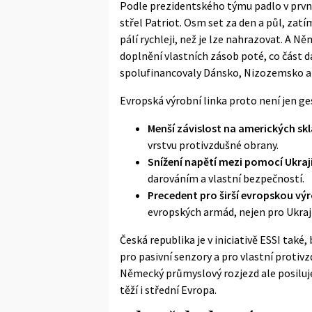
Podle prezidentského týmu padlo v první
střel Patriot. Osm set za den a půl, zat
pálí rychleji, než je lze nahrazovat. A
doplnění vlastních zásob poté, co část d
spolufinancovaly Dánsko, Nizozemsko a
Evropská výrobní linka proto není jen ge
Menší závislost na amerických sk
vrstvu protivzdušné obrany.
Snížení napětí mezi pomocí Ukra
darováním a vlastní bezpečností.
Precedent pro širší evropskou vý
evropských armád, nejen pro Ukraj
Česká republika je v iniciativě ESSI také,
pro pasivní senzory a pro vlastní protiv
Německý průmyslový rozjezd ale posiluje
těží i střední Evropa.