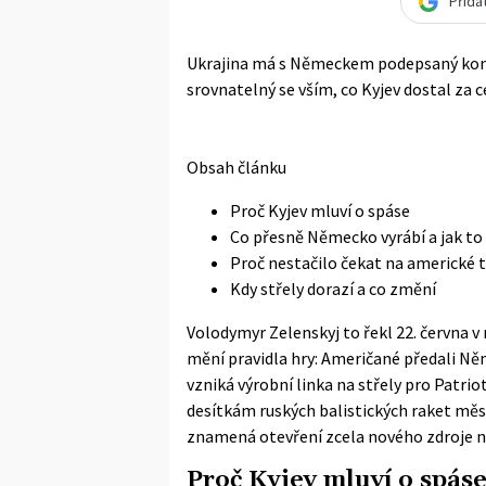
Přida
Ukrajina má s Německem podepsaný kont
srovnatelný se vším, co Kyjev dostal za c
Obsah článku
Proč Kyjev mluví o spáse
Co přesně Německo vyrábí a jak to
Proč nestačilo čekat na americké 
Kdy střely dorazí a co změní
Volodymyr Zelenskyj to řekl 22. června v 
mění pravidla hry: Američané předali Němc
vzniká výrobní linka na střely pro Patri
desítkám ruských balistických raket měs
znamená otevření zcela nového zdroje ne
Proč Kyjev mluví o spás