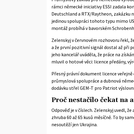
rámci německé iniciativy ESSI zadala 
Deutschland
a RTX/Raytheon, zakázku na 
jedinou spolupráci tohoto typu mimo USA
montáž probíhá v bavorském Schrobenhau
Zelenskyj v červnovém rozhovoru řekl, že
a že první pozitivní signál dostal až př
jeho kancelář uváděla, že práce na získán
mluvil o hotové věci: licence předány, v
Přesný právní dokument licence veřejně d
průmyslová spolupráce a dubnová německ
dodávku střel GEM-T pro Patriot výslovn
Proč nestačilo čekat na 
Odpověď je v číslech. Zelenskyj uvedl, že
zhruba 60 až 65 kusů měsíčně. To by sam
nesoutěží jen Ukrajina.