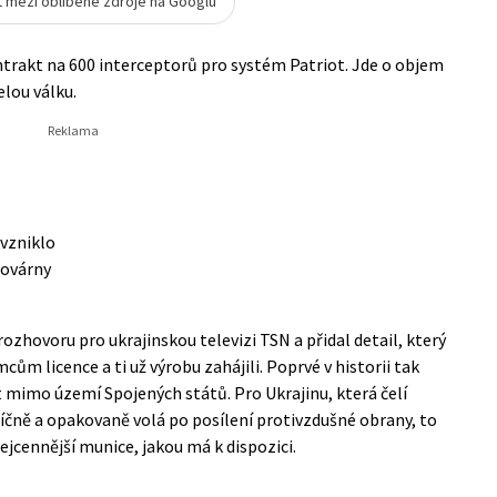
t mezi oblíbené zdroje na Googlu
rakt na 600 interceptorů pro systém Patriot. Jde o objem
elou válku.
 vzniklo
továrny
rozhovoru pro ukrajinskou televizi TSN a přidal detail, který
ům licence a ti už výrobu zahájili. Poprvé v historii tak
ot mimo území Spojených států. Pro Ukrajinu, která čelí
íčně a opakovaně volá po posílení protivzdušné obrany, to
jcennější munice, jakou má k dispozici.
e