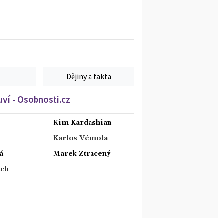
Dějiny a fakta
ví - Osobnosti.cz
Kim Kardashian
Karlos Vémola
á
Marek Ztracený
tch