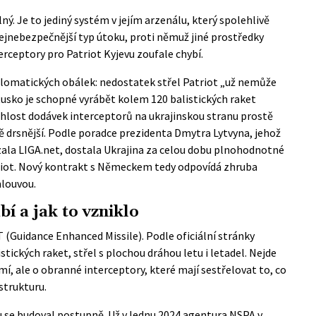
ný. Je to jediný systém v jejím arzenálu, který spolehlivě
nejnebezpečnější typ útoku, proti němuž jiné prostředky
erceptory pro Patriot Kyjevu zoufale chybí.
plomatických obálek: nedostatek střel Patriot „už nemůže
Rusko je schopné vyrábět kolem 120 balistických raket
hlost dodávek interceptorů na ukrajinskou stranu prostě
tě drsnější. Podle poradce prezidenta Dmytra Lytvyna, jehož
zala
LIGA.net
, dostala Ukrajina za celou dobu plnohodnotné
triot. Nový kontrakt s Německem tedy odpovídá zhruba
mlouvou.
í a jak to vzniklo
-T (Guidance Enhanced Missile). Podle
oficiální stránky
istických raket, střel s plochou dráhou letu i letadel. Nejde
mí, ale o obranné interceptory, které mají sestřelovat to, co
strukturu.
se budoval postupně. Už v lednu 2024 agentura NSPA v