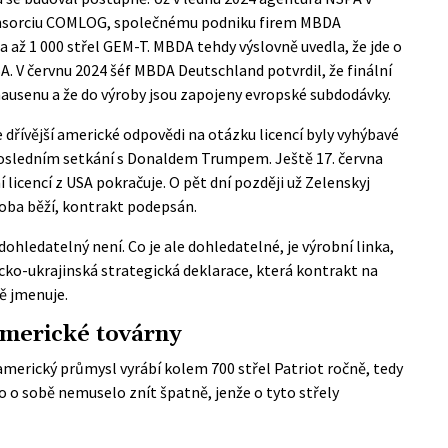
konsorciu COMLOG, společnému podniku firem
MBDA
až 1 000 střel GEM-T. MBDA tehdy výslovně uvedla, že jde o
. V červnu 2024 šéf MBDA Deutschland potvrdil, že finální
senu a že do výroby jsou zapojeny evropské subdodávky.
 dřívější americké odpovědi na otázku licencí byly vyhýbavé
i posledním setkání s Donaldem Trumpem. Ještě 17. června
í licencí z USA pokračuje. O pět dní později už Zelenskyj
ýroba běží, kontrakt podepsán.
ohledatelný není. Co je ale dohledatelné, je výrobní linka,
o-ukrajinská strategická deklarace, která kontrakt na
ě jmenuje.
americké továrny
 americký průmysl vyrábí kolem 700 střel Patriot ročně, tedy
o o sobě nemuselo znít špatně, jenže o tyto střely