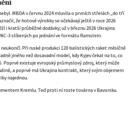
mění
yl. MBDA v červnu 2024 mluvila o prvních střelách „do tří
značil, že hotové výrobky se očekávají ještě v roce 2026
ží i kratší průběžné dodávky; už v březnu 2026 Ukrajina
PAC-3 slíbených po jednání ve formátu Ramstein.
neukončí. Při ruské produkci 120 balistických raket měsíčně
sadně jiného než dosavadní model, kdy Kyjev čekal na to, co
ů. Poprvé existuje evropský průmyslový zdroj, který může
nuálně, a poprvé má Ukrajina kontrakt, který svým objemem
álky najednou.
umentem Kremlu. Teď proti ní roste továrna v Bavorsku.