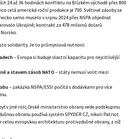
ch 24 až 36 hodinách konfliktu na Blízkém východě přes 800
ímco celá americká roční produkce je 700. Světové zásoby se
 Německo samo muselo v srpnu 2024 přes NSPA objednat
arovalo Ukrajině; kontrakt za 478 milionů dolarů
 Norsko.
sto solidarity. Je to průmyslová nutnost:
ladech
– Evropa si buduje vlastní kapacitu pro nejcitlivější
jině a stavem zásob NATO
– státy nemusí volit mezi
robu
– zakázka NSPA/ESSI počítá s dodávkami pro více
inu.
 byť v jiné roli; české ministerstvo obrany vede podskupinu
zdušnou obranu používá systém SPYDER CZ, nikoli Patriot.
 celou evropskou architekturu protivzdušné obrany, z níž