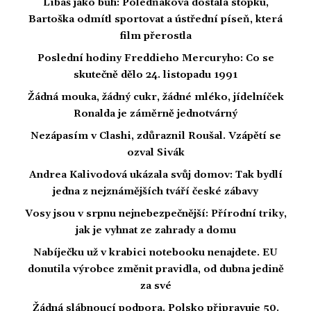
Líbáš jako bůh: Poledňáková dostala stopku,
Bartoška odmítl sportovat a ústřední píseň, která
film přerostla
Poslední hodiny Freddieho Mercuryho: Co se
skutečně dělo 24. listopadu 1991
Žádná mouka, žádný cukr, žádné mléko, jídelníček
Ronalda je záměrně jednotvárný
Nezápasím v Clashi, zdůraznil Roušal. Vzápětí se
ozval Sivák
Andrea Kalivodová ukázala svůj domov: Tak bydlí
jedna z nejznámějších tváří české zábavy
Vosy jsou v srpnu nejnebezpečnější: Přírodní triky,
jak je vyhnat ze zahrady a domu
Nabíječku už v krabici notebooku nenajdete. EU
donutila výrobce změnit pravidla, od dubna jedině
za své
Žádná slábnoucí podpora. Polsko připravuje 50.