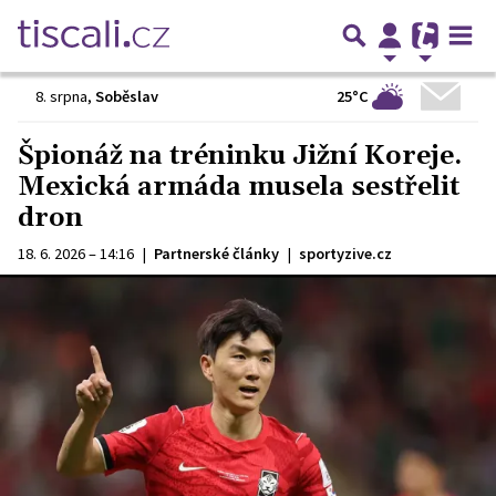
25°C
8. srpna
,
Soběslav
Špionáž na tréninku Jižní Koreje.
Mexická armáda musela sestřelit
dron
18. 6. 2026 – 14:16
|
Partnerské články
|
sportyzive.cz