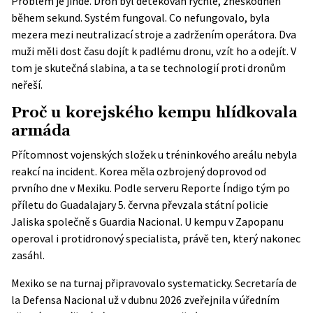
Problém je jinde. Dron byl detekován rychle, zneškodněn
během sekund. Systém fungoval. Co nefungovalo, byla
mezera mezi neutralizací stroje a zadržením operátora. Dva
muži měli dost času dojít k padlému dronu, vzít ho a odejít. V
tom je skutečná slabina, a ta se technologií proti dronům
neřeší.
Proč u korejského kempu hlídkovala
armáda
Přítomnost vojenských složek u tréninkového areálu nebyla
reakcí na incident. Korea měla ozbrojený doprovod od
prvního dne v Mexiku. Podle serveru Reporte Índigo tým po
příletu do Guadalajary 5. června převzala státní policie
Jaliska společně s Guardia Nacional. U kempu v Zapopanu
operoval i protidronový specialista, právě ten, který nakonec
zasáhl.
Mexiko se na turnaj připravovalo systematicky. Secretaría de
la Defensa Nacional už v dubnu 2026 zveřejnila v úředním