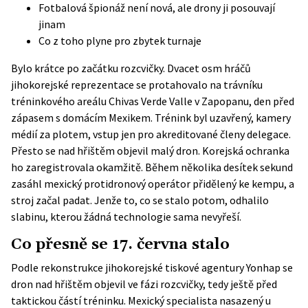
Fotbalová špionáž není nová, ale drony ji posouvají
jinam
Co z toho plyne pro zbytek turnaje
Bylo krátce po začátku rozcvičky. Dvacet osm hráčů
jihokorejské reprezentace se protahovalo na trávníku
tréninkového areálu Chivas Verde Valle v Zapopanu, den před
zápasem s domácím Mexikem. Trénink byl uzavřený, kamery
médií za plotem, vstup jen pro akreditované členy delegace.
Přesto se nad hřištěm objevil malý dron. Korejská ochranka
ho zaregistrovala okamžitě. Během několika desítek sekund
zasáhl mexický protidronový operátor přidělený ke kempu, a
stroj začal padat. Jenže to, co se stalo potom, odhalilo
slabinu, kterou žádná technologie sama nevyřeší.
Co přesně se 17. června stalo
Podle rekonstrukce jihokorejské tiskové agentury
Yonhap
se
dron nad hřištěm objevil ve fázi rozcvičky, tedy ještě před
taktickou částí tréninku. Mexický specialista nasazený u