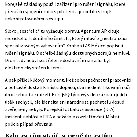
korejské základny použil zařízení pro rušení signálu, které
přerušilo spojení dronu s pilotem a přinutilo stroj k
nekontrolovanému sestupu.
Slovo „sestřelit“ tu vyžaduje opravu. Agentura
AP
cituje
mexického federálního činitele, který mluví o „neutralizaci
specializovaným vybavením“. Yonhap i AS México popisují
rušení signálu. O střelbě žádný z dostupných zdrojů nemluví.
Dron tedy nebyl sestřelen v doslovném smyslu, byl
elektronicky sražen k zemi.
A pak přišel klíčový moment. Než se bezpečnostní pracovníci
a policisté dostali k místu dopadu, dva neidentifikovaní muži
dron sebrali a zmizeli. Korejský týmový videozáznam jejich
útěk zachytil, ale identita ani národnost pachatelů dosud
zveřejněny nebyly. Korejská fotbalová asociace (KFA)
incident nahlásila FIFA a požádala o vyšetřování. Místní
policie případ převzala.
Kdo za tím stojí, a proč to zatím