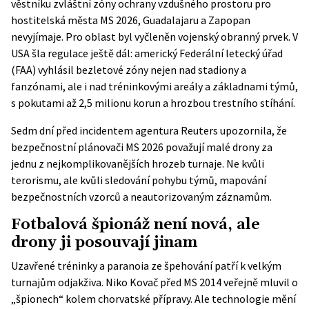
věstníku zvláštní zóny ochrany vzdušného prostoru pro
hostitelská města MS 2026, Guadalajaru a Zapopan
nevyjímaje. Pro oblast byl vyčleněn vojenský obranný prvek. V
USA šla regulace ještě dál: americký Federální letecký úřad
(FAA) vyhlásil bezletové zóny nejen nad stadiony a
fanzónami, ale i nad tréninkovými areály a základnami týmů,
s pokutami až 2,5 milionu korun a hrozbou trestního stíhání.
Sedm dní před incidentem agentura Reuters upozornila, že
bezpečnostní plánovači MS 2026 považují malé drony za
jednu z nejkomplikovanějších hrozeb turnaje. Ne kvůli
terorismu, ale kvůli sledování pohybu týmů, mapování
bezpečnostních vzorců a neautorizovaným záznamům.
Fotbalová špionáž není nová, ale
drony ji posouvají jinam
Uzavřené tréninky a paranoia ze špehování patří k velkým
turnajům odjakživa. Niko Kovač před MS 2014 veřejně mluvil o
„špionech“ kolem chorvatské přípravy. Ale technologie mění