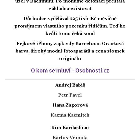
uzel v Bachmutu. Po mohutné detonaci přestala
základna existovat
Důchodce vydělával 225 tisíc Kč měsíčně
pronájmem vlastního pozemku řidičům. Teď ho
kvůli tomu čeká soud
Fejkové iPhony zaplavily Barcelonu. Oranžová
barva, široký modul fotoaparátů a cena zlomek
originálu
O kom se mluví - Osobnosti.cz
Andrej Babiš
Petr Pavel
Hana Zagorová
Kazma Kazmitch
Kim Kardashian
Karlos Vémola