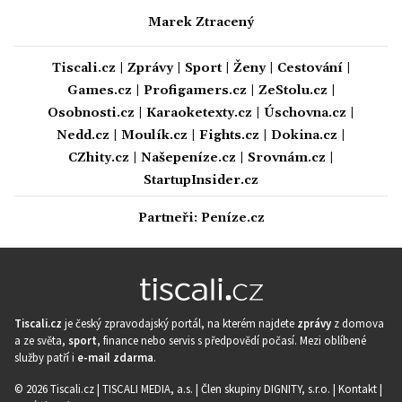
Marek Ztracený
Tiscali.cz
|
Zprávy
|
Sport
|
Ženy
|
Cestování
|
Games.cz
|
Profigamers.cz
|
ZeStolu.cz
|
Osobnosti.cz
|
Karaoketexty.cz
|
Úschovna.cz
|
Nedd.cz
|
Moulík.cz
|
Fights.cz
|
Dokina.cz
|
CZhity.cz
|
Našepeníze.cz
|
Srovnám.cz
|
StartupInsider.cz
Partneři:
Peníze.cz
Tiscali.cz
je český zpravodajský portál, na kterém najdete
zprávy
z domova
a ze světa,
sport
, finance nebo servis s předpovědí počasí. Mezi oblíbené
služby patří i
e-mail zdarma
.
© 2026 Tiscali.cz |
TISCALI MEDIA, a.s.
|
Člen skupiny DIGNITY, s.r.o.
|
Kontakt
|