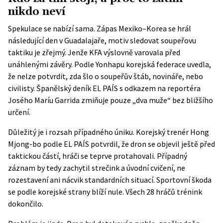
nikdo neví
Spekulace se nabízí sama. Zápas Mexiko–Korea se hrál
následující den v Guadalajaře, motiv sledovat soupeřovu
taktiku je zřejmý. Jenže KFA výslovně varovala před
unáhlenými závěry. Podle Yonhapu korejská federace uvedla,
že nelze potvrdit, zda šlo o soupeřův štáb, novináře, nebo
civilisty. Španělský deník EL PAÍS s odkazem na reportéra
Josého Maríu Garrida zmiňuje pouze „dva muže“ bez bližšího
určení.
Důležitý je i rozsah případného úniku. Korejský trenér Hong
Mjong-bo podle EL PAÍS potvrdil, že dron se objevil ještě před
taktickou částí, hráči se teprve protahovali. Případný
záznam by tedy zachytil strečink a úvodní cvičení, ne
rozestavení ani nácvik standardních situací. Sportovní škoda
se podle korejské strany blíží nule. Všech 28 hráčů trénink
dokončilo.