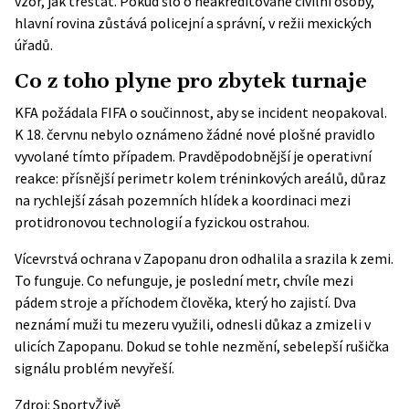
vzor, jak trestat. Pokud šlo o neakreditované civilní osoby,
hlavní rovina zůstává policejní a správní, v režii mexických
úřadů.
Co z toho plyne pro zbytek turnaje
KFA požádala FIFA o součinnost, aby se incident neopakoval.
K 18. červnu nebylo oznámeno žádné nové plošné pravidlo
vyvolané tímto případem. Pravděpodobnější je operativní
reakce: přísnější perimetr kolem tréninkových areálů, důraz
na rychlejší zásah pozemních hlídek a koordinaci mezi
protidronovou technologií a fyzickou ostrahou.
Vícevrstvá ochrana v Zapopanu dron odhalila a srazila k zemi.
To funguje. Co nefunguje, je poslední metr, chvíle mezi
pádem stroje a příchodem člověka, který ho zajistí. Dva
neznámí muži tu mezeru využili, odnesli důkaz a zmizeli v
ulicích Zapopanu. Dokud se tohle nezmění, sebelepší rušička
signálu problém nevyřeší.
Zdroj:
SportyŽivě