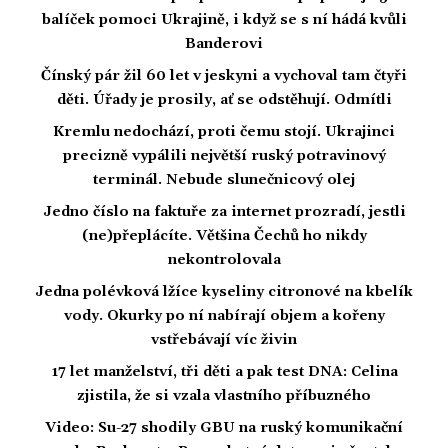
balíček pomoci Ukrajině, i když se s ní hádá kvůli
Banderovi
Čínský pár žil 60 let v jeskyni a vychoval tam čtyři
děti. Úřady je prosily, ať se odstěhují. Odmítli
Kremlu nedochází, proti čemu stojí. Ukrajinci
precizně vypálili největší ruský potravinový
terminál. Nebude slunečnicový olej
Jedno číslo na faktuře za internet prozradí, jestli
(ne)přeplácíte. Většina Čechů ho nikdy
nekontrolovala
Jedna polévková lžíce kyseliny citronové na kbelík
vody. Okurky po ní nabírají objem a kořeny
vstřebávají víc živin
17 let manželství, tři děti a pak test DNA: Celina
zjistila, že si vzala vlastního příbuzného
Video: Su-27 shodily GBU na ruský komunikační