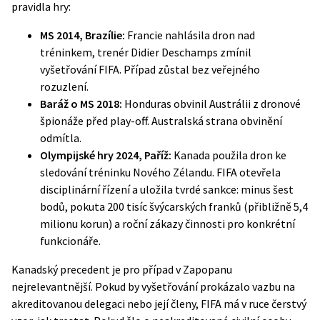
pravidla hry:
MS 2014, Brazílie:
Francie nahlásila dron nad
tréninkem, trenér Didier Deschamps zmínil
vyšetřování FIFA. Případ zůstal bez veřejného
rozuzlení.
Baráž o MS 2018:
Honduras obvinil Austrálii z dronové
špionáže před play-off. Australská strana obvinění
odmítla.
Olympijské hry 2024, Paříž:
Kanada použila dron ke
sledování tréninku Nového Zélandu. FIFA otevřela
disciplinární řízení a uložila tvrdé sankce: minus šest
bodů, pokuta 200 tisíc švýcarských franků (přibližně 5,4
milionu korun) a roční zákazy činnosti pro konkrétní
funkcionáře.
Kanadský precedent je pro případ v Zapopanu
nejrelevantnější. Pokud by vyšetřování prokázalo vazbu na
akreditovanou delegaci nebo její členy, FIFA má v ruce čerstvý