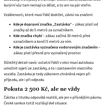
kurýrní vůz tam nemají co dělat, a to ani na pár vteřin.
Vzdálenosti, které musí řidič dodržet, závisí na značení:
Kde je dopravní značka „Zastávka“
– zákaz platí od
značky až do 5 metrů za označníkem.
Kde značka chybí
– zákaz začíná 30 metrů před
označníkem a končí 5 metrů za ním.
Kde je zastávka vyznačena vodorovným značením
–
zákaz platí přesně pro vyznačený prostor.
Důležitý detail navíc: ostatní řidiči v obci musí autobusu
umožnit vyjetí ze zastávky, a to i zastavením vlastního
vozidla. Zastávka je tedy zákonem chráněná nejen při
příjezdu, ale i při odjezdu.
Pokuta 2 500 Kč, ale ne vždy
Částka z titulku odpovídá realitě, ale jen v přísnějším pásmu.
České sankce totiž rozlišují dvě situace: