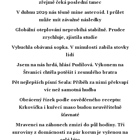
zřejmě čeká poslední tanec
V dubnu 2029 nás těsně mine asteroid. I průlet
může mít závažné následky
Globální oteplování neprobíhá stabilně. Prudce
zrychluje, zjistila studie
Vybuchla obávaná sopka. V minulosti zabila stovky
lidí
Jsem na nás hrdá, hlásí Pudilová. Výkonem na
Štvanici chtěla potěšit i zesnulého bratra
Pět nejlepších písní Seala: Příběh za nimi překvapí
víc než samotná hudba
Obrácený řízek podle osvědčeného receptu:
Krkovička i kuřecí maso budou neuvěřitelně
šťavnaté
Mravenci na záhonech zmizí do půl hodiny. Tři
suroviny z domácnosti za pár korun je vyženou na