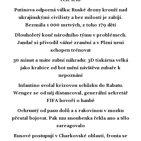
celé léto
Putinova odporná válka: Ruské drony krouží nad
ukrajinskými civilisty a bez milosti je zabíjí.
Bezmála 1 000 mrtvých, z toho 179 dětí
Dlouholetý kouč národního týmu v problémech.
Jandač si přivodil vážné zranění a v Plzni není
schopen trénovat
30 minut a máte zubní náhradu: 3D tiskárna velká
jako krabice od bot mění návštěvu zubaře k
nepoznání
Infantino svolal krizovou schůzku do Rabatu.
Wenger se od něj distancoval, generální sekretář
FIFA hovoří o hanbě
Ochrnutý od pasu dolů a s rakovinou v mozku
přestal bojovat. Pak mu snoubenka řekla ano a tělo
zareagovalo
Rusové postupují v Charkovské oblasti, fronta se