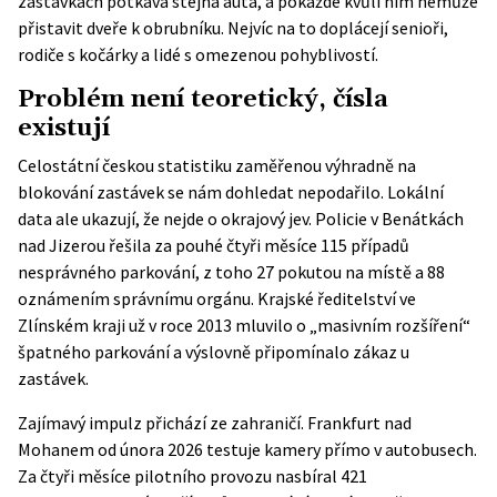
zastávkách potkává stejná auta, a pokaždé kvůli nim nemůže
přistavit dveře k obrubníku. Nejvíc na to doplácejí senioři,
rodiče s kočárky a lidé s omezenou pohyblivostí.
Problém není teoretický, čísla
existují
Celostátní českou statistiku zaměřenou výhradně na
blokování zastávek se nám dohledat nepodařilo. Lokální
data ale ukazují, že nejde o okrajový jev. Policie v Benátkách
nad Jizerou řešila za pouhé čtyři měsíce 115 případů
nesprávného parkování, z toho 27 pokutou na místě a 88
oznámením správnímu orgánu. Krajské ředitelství ve
Zlínském kraji už v roce 2013 mluvilo o „masivním rozšíření“
špatného parkování a výslovně připomínalo zákaz u
zastávek.
Zajímavý impulz přichází ze zahraničí. Frankfurt nad
Mohanem od února 2026 testuje kamery přímo v autobusech.
Za čtyři měsíce pilotního provozu nasbíral
421