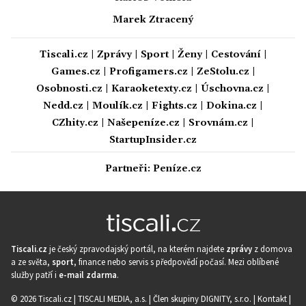
Marek Ztracený
Tiscali.cz
|
Zprávy
|
Sport
|
Ženy
|
Cestování
|
Games.cz
|
Profigamers.cz
|
ZeStolu.cz
|
Osobnosti.cz
|
Karaoketexty.cz
|
Úschovna.cz
|
Nedd.cz
|
Moulík.cz
|
Fights.cz
|
Dokina.cz
|
CZhity.cz
|
Našepeníze.cz
|
Srovnám.cz
|
StartupInsider.cz
Partneři:
Peníze.cz
Tiscali.cz
je český zpravodajský portál, na kterém najdete
zprávy
z domova
a ze světa,
sport
, finance nebo servis s předpovědí počasí. Mezi oblíbené
služby patří i
e-mail zdarma
.
© 2026 Tiscali.cz |
TISCALI MEDIA, a.s.
|
Člen skupiny DIGNITY, s.r.o.
|
Kontakt
|