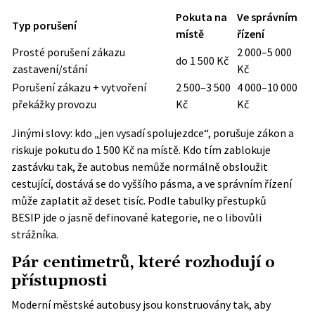
Pokuta na
Ve správním
Typ porušení
místě
řízení
Prosté porušení zákazu
2 000–5 000
do 1 500 Kč
zastavení/stání
Kč
Porušení zákazu + vytvoření
2 500–3 500
4 000–10 000
překážky provozu
Kč
Kč
Jinými slovy: kdo „jen vysadí spolujezdce“, porušuje zákon a
riskuje pokutu do 1 500 Kč na místě. Kdo tím zablokuje
zastávku tak, že autobus nemůže normálně obsloužit
cestující, dostává se do vyššího pásma, a ve správním řízení
může zaplatit až deset tisíc. Podle
tabulky přestupků
BESIP
jde o jasně definované kategorie, ne o libovůli
strážníka.
Pár centimetrů, které rozhodují o
přístupnosti
Moderní městské autobusy jsou konstruovány tak, aby