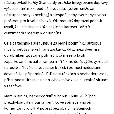
nástup zvládl každý. Standardy pražské integrované dopravy
vyžadují plně nízkopodlažní vozidla, systém snižování
nástupní hrany (kneeling) a alespoň jedny dveře s výsuvnou
plošinou pro invalidní vozík. Olomoucký dopravní podnik
uvádí, že kneeling dokáže naklonit karoserii až o 9
centimetrů směrem k obrubníku.
Celá ta technika ale funguje za jedné podmínky: autobus
musí přijet těsně ke hraně zastávky. Když mezi dveřmi a
obrubníkem zůstane půlmetrová mezera kvůli
zaparkovanému autu, rampa míří šikmo dolů, výškový rozdíl
naroste a člověk na vozíku se bez cizí pomoci nedostane
dovnitř. Jak připomíná i
PID na stránkách o bezbariérovosti
,
přístupnost limituje nejen vybavení vozu, ale i reálná situace
v zastávce.
Martin Binias, německý řidič autobusu publikující pod
přezdívkou „Herr Busfahrer“, to ve svém červnovém
komentáři pro CHIP popsal bez obalu: na stejných