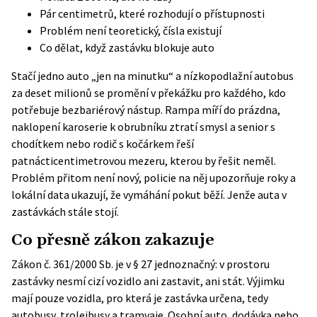
Pár centimetrů, které rozhodují o přístupnosti
Problém není teoretický, čísla existují
Co dělat, když zastávku blokuje auto
Stačí jedno auto „jen na minutku“ a nízkopodlažní autobus
za deset milionů se promění v překážku pro každého, kdo
potřebuje bezbariérový nástup. Rampa míří do prázdna,
naklopení karoserie k obrubníku ztratí smysl a senior s
chodítkem nebo rodič s kočárkem řeší
patnácticentimetrovou mezeru, kterou by řešit neměl.
Problém přitom není nový, policie na něj upozorňuje roky a
lokální data ukazují, že vymáhání pokut běží. Jenže auta v
zastávkách stále stojí.
Co přesně zákon zakazuje
Zákon č. 361/2000 Sb.
je v § 27 jednoznačný: v prostoru
zastávky nesmí cizí vozidlo ani zastavit, ani stát. Výjimku
mají pouze vozidla, pro která je zastávka určena, tedy
autobusy, trolejbusy a tramvaje. Osobní auto, dodávka nebo