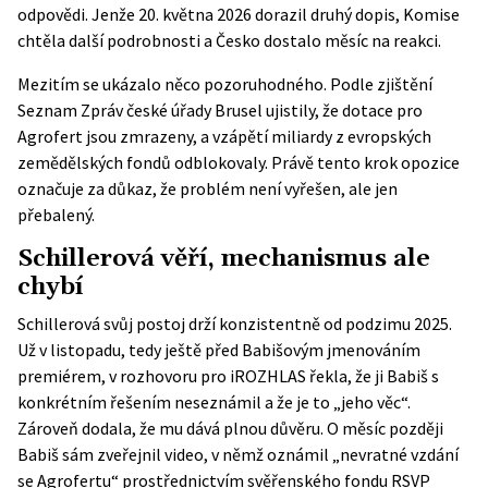
odpovědi. Jenže 20. května 2026 dorazil
druhý dopis
, Komise
chtěla další podrobnosti a Česko dostalo měsíc na reakci.
Mezitím se ukázalo něco pozoruhodného. Podle zjištění
Seznam Zpráv české úřady Brusel ujistily, že dotace pro
Agrofert jsou zmrazeny, a vzápětí miliardy z evropských
zemědělských fondů
odblokovaly
. Právě tento krok opozice
označuje za důkaz, že problém není vyřešen, ale jen
přebalený.
Schillerová věří, mechanismus ale
chybí
Schillerová svůj postoj drží konzistentně od podzimu 2025.
Už v listopadu, tedy ještě před Babišovým jmenováním
premiérem, v rozhovoru pro iROZHLAS řekla, že ji Babiš s
konkrétním řešením neseznámil a že je to „jeho věc“.
Zároveň dodala, že mu dává plnou důvěru. O měsíc později
Babiš sám zveřejnil video, v němž oznámil „nevratné vzdání
se Agrofertu“ prostřednictvím svěřenského fondu RSVP