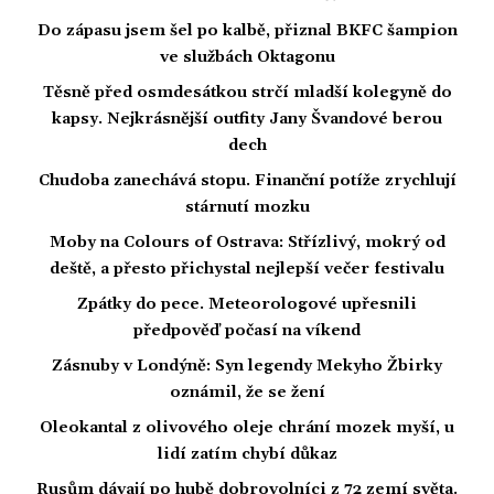
Do zápasu jsem šel po kalbě, přiznal BKFC šampion
ve službách Oktagonu
Těsně před osmdesátkou strčí mladší kolegyně do
kapsy. Nejkrásnější outfity Jany Švandové berou
dech
Chudoba zanechává stopu. Finanční potíže zrychlují
stárnutí mozku
Moby na Colours of Ostrava: Střízlivý, mokrý od
deště, a přesto přichystal nejlepší večer festivalu
Zpátky do pece. Meteorologové upřesnili
předpověď počasí na víkend
Zásnuby v Londýně: Syn legendy Mekyho Žbirky
oznámil, že se žení
Oleokantal z olivového oleje chrání mozek myší, u
lidí zatím chybí důkaz
Rusům dávají po hubě dobrovolníci z 72 zemí světa.