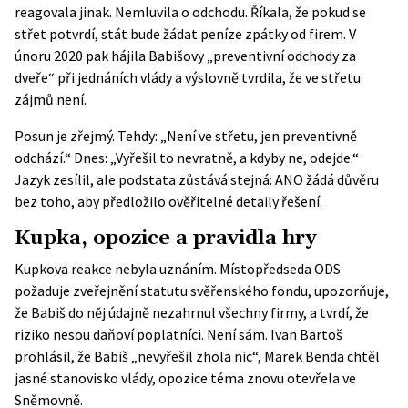
reagovala jinak. Nemluvila o odchodu. Říkala, že pokud se
střet potvrdí, stát bude žádat peníze zpátky od firem. V
únoru 2020 pak hájila Babišovy „preventivní odchody za
dveře“ při jednáních vlády a výslovně tvrdila, že ve střetu
zájmů není.
Posun je zřejmý. Tehdy: „Není ve střetu, jen preventivně
odchází.“ Dnes: „Vyřešil to nevratně, a kdyby ne, odejde.“
Jazyk zesílil, ale podstata zůstává stejná: ANO žádá důvěru
bez toho, aby předložilo ověřitelné detaily řešení.
Kupka, opozice a pravidla hry
Kupkova reakce nebyla uznáním. Místopředseda ODS
požaduje zveřejnění statutu svěřenského fondu, upozorňuje,
že Babiš do něj údajně nezahrnul všechny firmy, a tvrdí, že
riziko nesou daňoví poplatníci. Není sám. Ivan Bartoš
prohlásil, že Babiš „nevyřešil zhola nic“, Marek Benda chtěl
jasné stanovisko vlády, opozice téma znovu otevřela ve
Sněmovně.