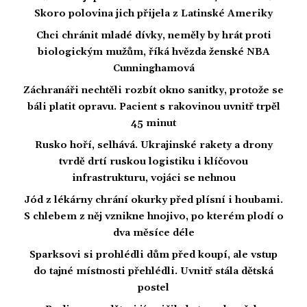
Skoro polovina jich přijela z Latinské Ameriky
Chci chránit mladé dívky, neměly by hrát proti
biologickým mužům, říká hvězda ženské NBA
Cunninghamová
Záchranáři nechtěli rozbít okno sanitky, protože se
báli platit opravu. Pacient s rakovinou uvnitř trpěl
45 minut
Rusko hoří, selhává. Ukrajinské rakety a drony
tvrdě drtí ruskou logistiku i klíčovou
infrastrukturu, vojáci se nehnou
Jód z lékárny chrání okurky před plísní i houbami.
S chlebem z něj vznikne hnojivo, po kterém plodí o
dva měsíce déle
Sparksovi si prohlédli dům před koupí, ale vstup
do tajné místnosti přehlédli. Uvnitř stála dětská
postel