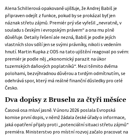
Alena Schillerová opakovaně ujišťuje, že Andrej Babiš je
připraven odejít z funkce, pokud by se prokázal byť jen
náznak střetu zájmů. Premiér prý vše vyřešil „nevratně, v
souladu s českým i evropským právem“ a ona mu plně
důvěřuje. Detaily řešení ale nezná, Babiš je podle jejích
vlastních slov sdílí jen se svými právníky, nikoli s vedením
hnutí. Martin Kupka z ODS na tato ujištění reagoval po svém:
premiér je podle něj „ekonomický parazit na úkor
tuzemských daňových poplatníků“. Mezi těmito dvěma
polohami, bezvýhradnou důvěrou a tvrdým odmítnutím, se
odehrává spor, který má reálné finanční důsledky pro celé
Česko.
Dva dopisy z Bruselu za čtyři měsíce
Časová osa mluví jasně. V únoru 2026 poslala Evropská
komise první dopis, v němž žádala české úřady o informace,
jaká opatření přijaly proti „potenciální situaci střetu zájmů“
premiéra. Ministerstvo pro místní rozvoj začalo pracovat na