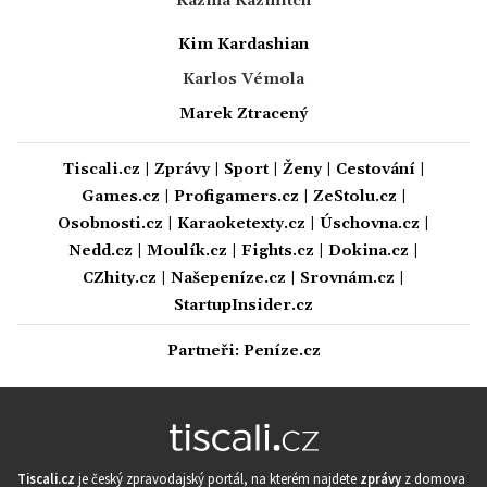
Kazma Kazmitch
Kim Kardashian
Karlos Vémola
Marek Ztracený
Tiscali.cz
|
Zprávy
|
Sport
|
Ženy
|
Cestování
|
Games.cz
|
Profigamers.cz
|
ZeStolu.cz
|
Osobnosti.cz
|
Karaoketexty.cz
|
Úschovna.cz
|
Nedd.cz
|
Moulík.cz
|
Fights.cz
|
Dokina.cz
|
CZhity.cz
|
Našepeníze.cz
|
Srovnám.cz
|
StartupInsider.cz
Partneři:
Peníze.cz
Tiscali.cz
je český zpravodajský portál, na kterém najdete
zprávy
z domova