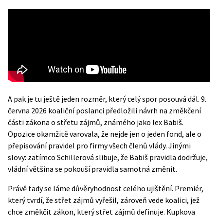
A pak je tu ještě jeden rozměr, který celý spor posouvá dál. 9.
června 2026 koaliční poslanci předložili návrh na změkčení
části zákona o střetu zájmů, známého jako lex Babiš.
Opozice okamžitě varovala, že nejde jen o jeden fond, ale o
přepisování pravidel pro firmy všech členů vlády. Jinými
slovy: zatímco Schillerová slibuje, že Babiš pravidla dodržuje,
vládní většina se pokouší pravidla samotná změnit.
Právě tady se láme důvěryhodnost celého ujištění. Premiér,
který tvrdí, že střet zájmů vyřešil, zároveň vede koalici, jež
chce změkčit zákon, který střet zájmů definuje. Kupkova