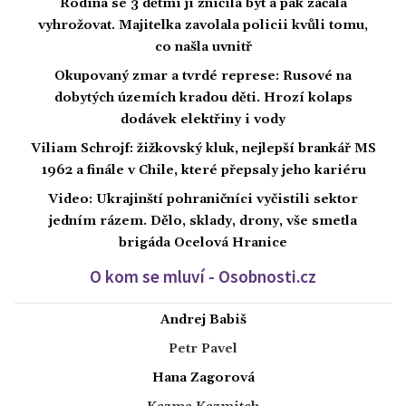
Rodina se 3 dětmi jí zničila byt a pak začala
vyhrožovat. Majitelka zavolala policii kvůli tomu,
co našla uvnitř
Okupovaný zmar a tvrdé represe: Rusové na
dobytých územích kradou děti. Hrozí kolaps
dodávek elektřiny i vody
Viliam Schrojf: žižkovský kluk, nejlepší brankář MS
1962 a finále v Chile, které přepsaly jeho kariéru
Video: Ukrajinští pohraničníci vyčistili sektor
jedním rázem. Dělo, sklady, drony, vše smetla
brigáda Ocelová Hranice
O kom se mluví - Osobnosti.cz
Andrej Babiš
Petr Pavel
Hana Zagorová