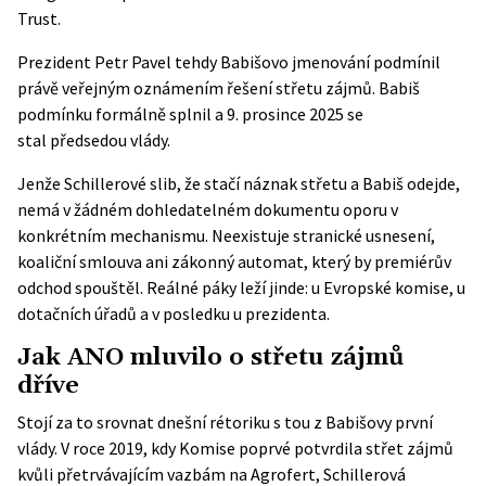
Trust.
Prezident Petr Pavel tehdy Babišovo jmenování podmínil
právě veřejným oznámením řešení střetu zájmů. Babiš
podmínku formálně splnil a 9. prosince 2025 se
stal
předsedou vlády
.
Jenže Schillerové slib, že stačí náznak střetu a Babiš odejde,
nemá v žádném dohledatelném dokumentu oporu v
konkrétním mechanismu. Neexistuje stranické usnesení,
koaliční smlouva ani zákonný automat, který by premiérův
odchod spouštěl. Reálné páky leží jinde: u Evropské komise, u
dotačních úřadů a v posledku u prezidenta.
Jak ANO mluvilo o střetu zájmů
dříve
Stojí za to srovnat dnešní rétoriku s tou z Babišovy první
vlády. V roce 2019, kdy Komise poprvé potvrdila střet zájmů
kvůli přetrvávajícím vazbám na Agrofert, Schillerová