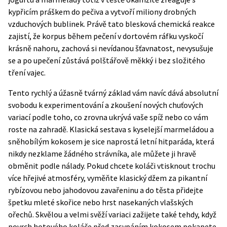
kypřicím práškem do pečiva a vytvoří miliony drobných
vzduchových bublinek. Právě tato blesková chemická reakce
zajistí, že korpus během pečení v dortovém ráfku vyskočí
krásně nahoru, zachová si nevídanou šťavnatost, nevysušuje
se a po upečení zůstává polštářově měkký i bez složitého
tření vajec.
Tento rychlý a úžasně tvárný základ vám navíc dává absolutní
svobodu k experimentování a zkoušení nových chuťových
variací podle toho, co zrovna ukrývá vaše spíž nebo co vám
roste na zahradě. Klasická sestava s kyselejší marmeládou a
sněhobílým kokosem je sice naprostá letní hitparáda, která
nikdy nezklame žádného strávníka, ale můžete ji hravě
obměnit podle nálady. Pokud chcete koláči vtisknout trochu
více hřejivé atmosféry, vyměňte klasický džem za pikantní
rybízovou nebo jahodovou zavařeninu a do těsta přidejte
špetku mleté skořice nebo hrst nasekaných vlašských
ořechů. Skvělou a velmi svěží variaci zažijete také tehdy, když
povrch hotového koláče před zasypáním kokosem pokapete