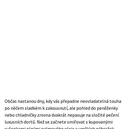
Občas nastanou dny, kdy vás přepadne neovladatelná touha
po něčem sladkém k zakousnutí, ale pohled do peněženky
nebo chladničky zrovna dvakrát nepasuje na složité pečení
luxusních dortů. Než se začnete smiřovat s kupovanými
sušenkami plnými palmového oleje a umělých náhražek,