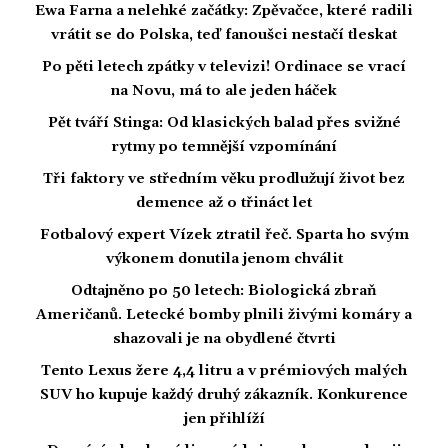
Ewa Farna a nelehké začátky: Zpěvačce, které radili
vrátit se do Polska, teď fanoušci nestačí tleskat
Po pěti letech zpátky v televizi! Ordinace se vrací
na Novu, má to ale jeden háček
Pět tváří Stinga: Od klasických balad přes svižné
rytmy po temnější vzpomínání
Tři faktory ve středním věku prodlužují život bez
demence až o třináct let
Fotbalový expert Vízek ztratil řeč. Sparta ho svým
výkonem donutila jenom chválit
Odtajněno po 50 letech: Biologická zbraň
Američanů. Letecké bomby plnili živými komáry a
shazovali je na obydlené čtvrti
Tento Lexus žere 4,4 litru a v prémiových malých
SUV ho kupuje každý druhý zákazník. Konkurence
jen přihlíží