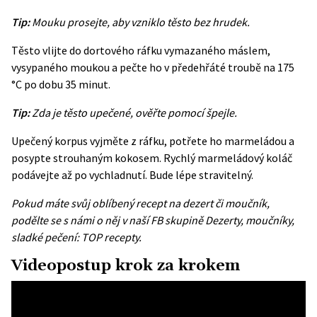
Tip:
Mouku prosejte, aby vzniklo těsto bez hrudek.
Těsto vlijte do dortového ráfku vymazaného máslem,
vysypaného moukou a pečte ho v předehřáté troubě na 175
°C po dobu 35 minut.
Tip:
Zda je těsto upečené, ověřte pomocí špejle.
Upečený korpus vyjměte z ráfku, potřete ho marmeládou a
posypte strouhaným kokosem. Rychlý marmeládový koláč
podávejte až po vychladnutí. Bude lépe stravitelný.
Pokud máte svůj oblíbený recept na dezert či moučník,
podělte se s námi o něj v naší FB skupině
Dezerty, moučníky,
sladké pečení: TOP recepty
.
Videopostup krok za krokem