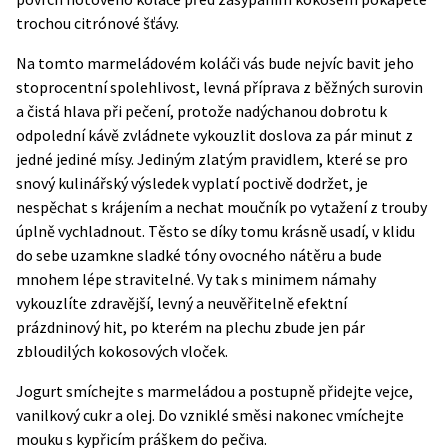
trochou citrónové šťávy.
Na tomto marmeládovém koláči vás bude nejvíc bavit jeho
stoprocentní spolehlivost, levná příprava z běžných surovin
a čistá hlava při pečení, protože nadýchanou dobrotu k
odpolední kávě zvládnete vykouzlit doslova za pár minut z
jedné jediné mísy. Jediným zlatým pravidlem, které se pro
snový kulinářský výsledek vyplatí poctivě dodržet, je
nespěchat s krájením a nechat moučník po vytažení z trouby
úplně vychladnout. Těsto se díky tomu krásně usadí, v klidu
do sebe uzamkne sladké tóny ovocného nátěru a bude
mnohem lépe stravitelné. Vy tak s minimem námahy
vykouzlíte zdravější, levný a neuvěřitelně efektní
prázdninový hit, po kterém na plechu zbude jen pár
zbloudilých kokosových vloček.
Jogurt smíchejte s marmeládou a postupně přidejte vejce,
vanilkový cukr a olej. Do vzniklé směsi nakonec vmíchejte
mouku s kypřicím práškem do pečiva.