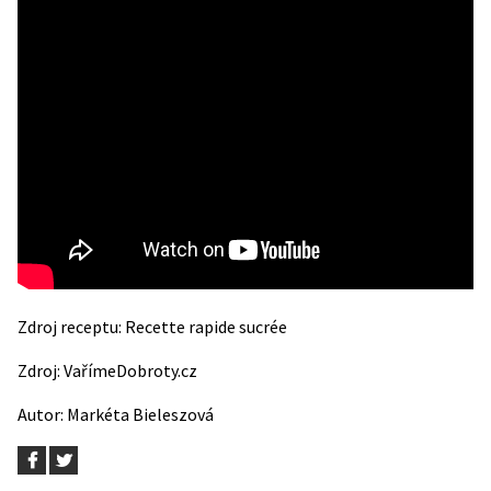
Zdroj receptu:
Recette rapide sucrée
Zdroj:
VařímeDobroty.cz
Autor: Markéta Bieleszová