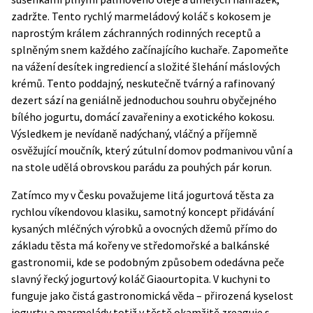
zadržte. Tento rychlý marmeládový koláč s kokosem je
naprostým králem záchranných rodinných receptů a
splněným snem každého začínajícího kuchaře. Zapomeňte
na vážení desítek ingrediencí a složité šlehání máslových
krémů. Tento poddajný, neskutečně tvárný a rafinovaný
dezert sází na geniálně jednoduchou souhru obyčejného
bílého jogurtu, domácí zavařeniny a exotického kokosu.
Výsledkem je nevídaně nadýchaný, vláčný a příjemně
osvěžující moučník, který zútulní domov podmanivou vůní a
na stole udělá obrovskou parádu za pouhých pár korun.
Zatímco my v Česku považujeme litá jogurtová těsta za
rychlou víkendovou klasiku, samotný koncept přidávání
kysaných mléčných výrobků a ovocných džemů přímo do
základu těsta má kořeny ve středomořské a balkánské
gastronomii, kde se podobným způsobem odedávna peče
slavný řecký jogurtový koláč Giaourtopita. V kuchyni to
funguje jako čistá gastronomická věda – přirozená kyselost
jogurtu a marmelády totiž v těstě okamžitě zreaguje s