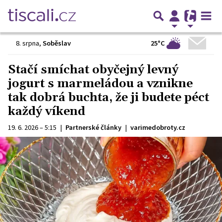
25°C
8. srpna
,
Soběslav
Stačí smíchat obyčejný levný
jogurt s marmeládou a vznikne
tak dobrá buchta, že ji budete péct
každý víkend
19. 6. 2026 – 5:15
|
Partnerské články
|
varimedobroty.cz