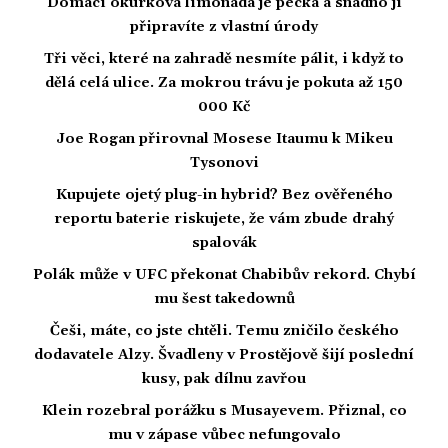
Domácí okurková limonáda je pecka a snadno ji
připravíte z vlastní úrody
Tři věci, které na zahradě nesmíte pálit, i když to
dělá celá ulice. Za mokrou trávu je pokuta až 150
000 Kč
Joe Rogan přirovnal Mosese Itaumu k Mikeu
Tysonovi
Kupujete ojetý plug-in hybrid? Bez ověřeného
reportu baterie riskujete, že vám zbude drahý
spalovák
Polák může v UFC překonat Chabibův rekord. Chybí
mu šest takedownů
Češi, máte, co jste chtěli. Temu zničilo českého
dodavatele Alzy. Švadleny v Prostějově šijí poslední
kusy, pak dílnu zavřou
Klein rozebral porážku s Musayevem. Přiznal, co
mu v zápase vůbec nefungovalo