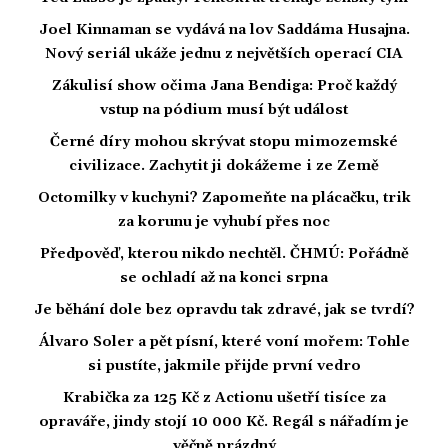
Joel Kinnaman se vydává na lov Saddáma Husajna.
Nový seriál ukáže jednu z největších operací CIA
Zákulisí show očima Jana Bendiga: Proč každý
vstup na pódium musí být událost
Černé díry mohou skrývat stopu mimozemské
civilizace. Zachytit ji dokážeme i ze Země
Octomilky v kuchyni? Zapomeňte na plácačku, trik
za korunu je vyhubí přes noc
Předpověď, kterou nikdo nechtěl. ČHMÚ: Pořádně
se ochladí až na konci srpna
Je běhání dole bez opravdu tak zdravé, jak se tvrdí?
Álvaro Soler a pět písní, které voní mořem: Tohle
si pustíte, jakmile přijde první vedro
Krabička za 125 Kč z Actionu ušetří tisíce za
opraváře, jindy stojí 10 000 Kč. Regál s nářadím je
věčně prázdný