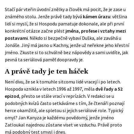
Stačí pár vteřin úvodní znělky a člověk má pocit, že je zase u
známého stolu. Jenže právě tady bývá
kámen úrazu
: většina
lidí si myslí, že si Hospodu pamatuje dokonale, ale při první
konkrétní otázce začne plést
jména, profese i vztahy mezi
postavami
. Někdo si bezpečně vybaví Duška, ale zaváhá u
Jonáše. Jiný má jasno u Kachny, jenže už neřekne jeho křestní
jméno. Zkuste si to schválně bez nápovědy a sami uvidíte, jak
pevná ta seriálová paměť doopravdy je.
A právě tady je ten háček
Není divu, že se k tomuhle sitcomu lidé vracejí i po letech.
Hospoda vznikla v letech 1996 až 1997, měla
dvě řady a 52
epizod
, přesto se stále vrací v reprízách. V redakci se u
podobných kvízů často setkáváme s tím, že čtenáři poznají
herce okamžitě, ale spletou si jejich seriálové role. Typický
omyl? Jan Kanyza je každému povědomý, jenže jméno
Zatloukal najednou zůstane viset ve vzduchu. Právě proto
má podobný test smysl i dnes.