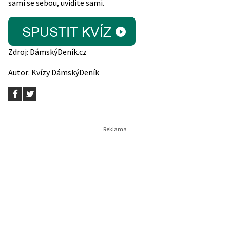
sami se sebou, uvidíte sami.
Zdroj:
DámskýDeník.cz
Autor:
Kvízy DámskýDeník