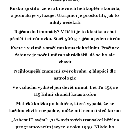
Rusko zjistilo, že éra bitevních helikoptér skončila,
a pomalu je vyřazuje. Ukrajinci je proškolili, jak to
nikdy nečekali
Rajčata do limonády? V Itálii je to klasika a chuť
předčí i citrónovku. Stačí 500 g rajčat a jeden citrón
Kvete i v zimě a stačí mu kousek kořínku. Ptačinec
žabinec je noční můra zahrádkářů, dá se ho ale
zbavit
Nejhloupější znamení zvěrokruhu: 4 hlupáci dle
astrologie
Ve vzduchu vydržel jen devět minut. Let Tu-154 se
115 lidmi skončil katastrofou
Maličká knížka po babičce, která vypadá, že se
každou chvíli rozpadne, může mít cenu tisíců korun
„Azbest IT světa“: 70 % světových transakcí běží na
programovacím jazyce z roku 1959. Nikdo ho