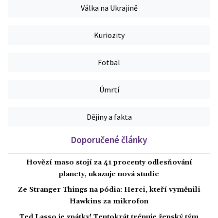
Válka na Ukrajině
Kuriozity
Fotbal
Úmrtí
Dějiny a fakta
Doporučené články
Hovězí maso stojí za 41 procenty odlesňování
planety, ukazuje nová studie
Ze Stranger Things na pódia: Herci, kteří vyměnili
Hawkins za mikrofon
Ted Lasso je zpátky! Tentokrát trénuje ženský tým