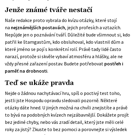
Jenže známé tváře nestačí
Naše redakce proto vybrala do kvízu otázky, které stojí
na
nejznámějších postavách
, jejich profesích a vztazích.
Nepůjde jen o poznávání tváří. Důležité bude všimnout si, kdo
patřil ke štamgastům, kdo obsluhoval, kdo vlastnil dům a
které jméno se pojí s konkrétní rolí. Právě tady lidé často
narazí, protože si skvěle vybaví atmosféru a hlášky, ale ne
vždy přesné zařazení postav. Budete potřebovat
postřeh i
paměť na drobnosti
.
Teď se ukáže pravda
Nejde o žádnou nachytávací hru, spíš o poctivý test toho,
jestli jste Hospodu opravdu sledovali pozorně. Některé
otázky dáte hned. U jiných možná na chvíli znejistíte a právě
to bývá na podobných kvízech nejzábavnější. Dokážete projít
bez jediné chyby, nebo vás zradí detail, který jste měli celé
roky za jistý? Zkuste to bez pomoci a porovnejte si výsledek