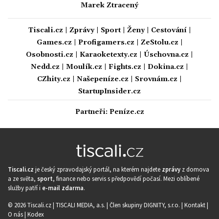
Marek Ztracený
Tiscali.cz
|
Zprávy
|
Sport
|
Ženy
|
Cestování
|
Games.cz
|
Profigamers.cz
|
ZeStolu.cz
|
Osobnosti.cz
|
Karaoketexty.cz
|
Úschovna.cz
|
Nedd.cz
|
Moulík.cz
|
Fights.cz
|
Dokina.cz
|
CZhity.cz
|
Našepeníze.cz
|
Srovnám.cz
|
StartupInsider.cz
Partneři:
Peníze.cz
Tiscali.cz
je český zpravodajský portál, na kterém najdete
zprávy
z domova
a ze světa,
sport
, finance nebo servis s předpovědí počasí. Mezi oblíbené
služby patří i
e-mail zdarma
.
© 2026 Tiscali.cz |
TISCALI MEDIA, a.s.
|
Člen skupiny DIGNITY, s.r.o.
|
Kontakt
|
O nás
|
Kodex