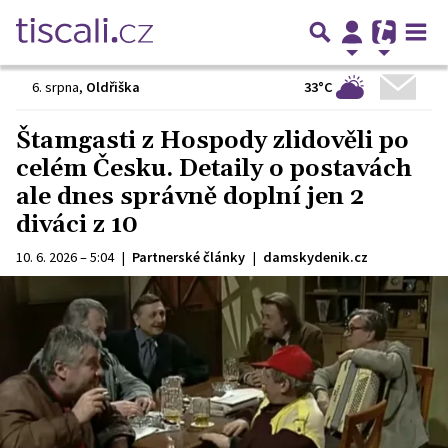
33°C
6. srpna
,
Oldřiška
Štamgasti z Hospody zlidověli po
celém Česku. Detaily o postavách
ale dnes správně doplní jen 2
diváci z 10
10. 6. 2026 – 5:04
|
Partnerské články
|
damskydenik.cz