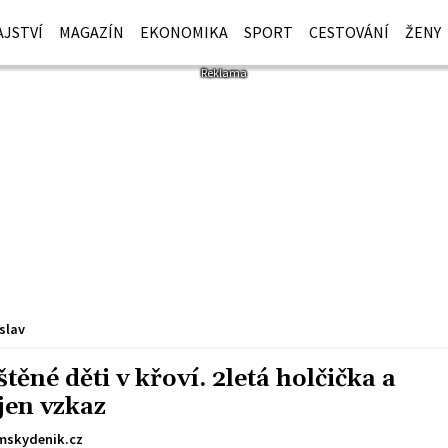
JSTVÍ
MAGAZÍN
EKONOMIKA
SPORT
CESTOVÁNÍ
ŽENY
slav
těné děti v křoví. 2letá holčička a
jen vzkaz
mskydenik.cz