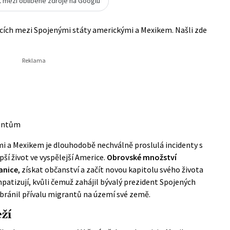
t mezi oblíbené zdroje na Googlu
nicích mezi Spojenými státy americkými a Mexikem. Našli zde
rantům
i a Mexikem je dlouhodobě nechválně proslulá incidenty s
ší život ve vyspělejší Americe.
Obrovské množství
ranice
, získat občanství a začít novou kapitolu svého života
patizují, kvůli čemuž zahájil bývalý prezident Spojených
bránil přívalu migrantů na území své země.
ží