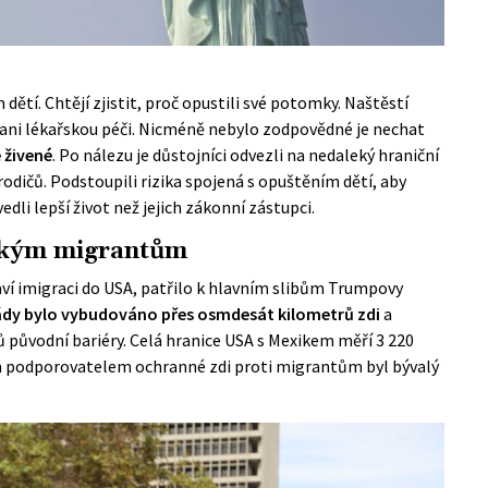
dětí. Chtějí zjistit, proč opustili své potomky. Naštěstí
 ani lékařskou péči. Nicméně nebylo zodpovědné je nechat
 živené
. Po nálezu je důstojníci odvezli na nedaleký hraniční
rodičů. Podstoupili rizika spojená s opuštěním dětí, aby
dli lepší život než jejich zákonní zástupci.
ckým migrantům
taví imigraci do USA, patřilo k hlavním slibům Trumpovy
lády bylo vybudováno přes osmdesát kilometrů zdi
a
 původní bariéry. Celá hranice USA s Mexikem měří 3 220
ím podporovatelem ochranné zdi proti migrantům byl bývalý