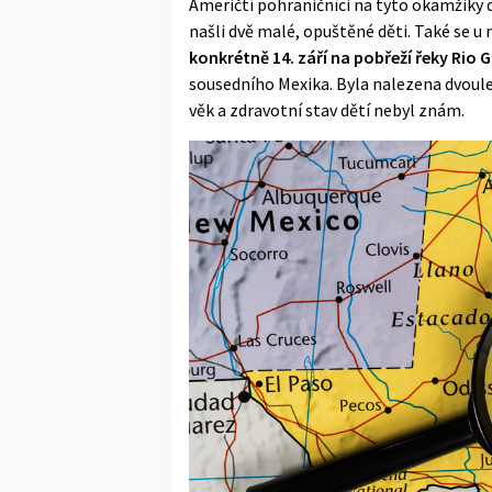
Američtí pohraničníci na tyto okamžiky 
našli dvě malé, opuštěné
děti
. Také se u
konkrétně 14. září na pobřeží řeky Rio 
sousedního Mexika. Byla nalezena dvoulet
věk a zdravotní stav dětí nebyl znám.