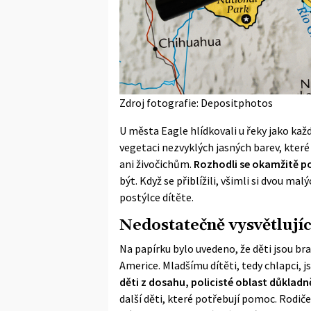
Zdroj fotografie: Depositphotos
U města Eagle hlídkovali u řeky jako každý
vegetaci nezvyklých jasných barev, kte
ani živočichům.
Rozhodli se okamžitě
p
být. Když se přiblížili, všimli si dvou ma
postýlce dítěte.
Nedostatečně vysvětlujíc
Na papírku bylo uvedeno, že děti jsou bra
Americe. Mladšímu dítěti, tedy chlapci, js
děti z dosahu, policisté oblast důkladn
další děti, které potřebují pomoc. Rodiče