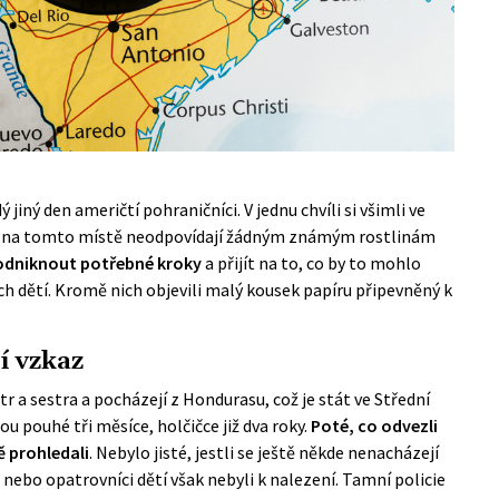
 jiný den američtí pohraničníci. V jednu chvíli si všimli ve
ré na tomto místě neodpovídají žádným známým rostlinám
odniknout potřebné kroky
a přijít na to, co by to mohlo
lých dětí. Kromě nich objevili malý kousek papíru připevněný k
í vzkaz
tr a sestra a pocházejí z Hondurasu, což je stát ve Střední
ou pouhé tři měsíce, holčičce již dva roky.
Poté, co odvezli
ě prohledali
. Nebylo jisté, jestli se ještě někde nenacházejí
 nebo opatrovníci dětí však nebyli k nalezení. Tamní policie