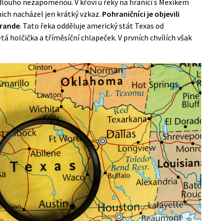
dlouho nezapomenou. V křoví u řeky na hranici s Mexikem
 nich nacházel jen krátký vzkaz.
Pohraničníci je objevili
Grande
. Tato řeka odděluje americký stát Texas od
á holčička a tříměsíční chlapeček. V prvních chvílích však