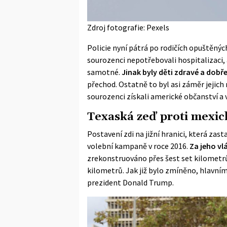
Zdroj fotografie: Pexels
Policie nyní pátrá po
rodičích
opuštěných 
sourozenci nepotřebovali hospitalizaci,
samotné.
Jinak byly děti zdravé a dobře
přechod. Ostatně to byl asi záměr jejich 
sourozenci získali americké občanství a ve
Texaská zeď proti mexi
Postavení zdi na jižní hranici, která zas
volební kampaně v roce 2016.
Za jeho v
zrekonstruováno přes šest set kilometrů
kilometrů. Jak již bylo zmíněno, hlavn
prezident Donald Trump.