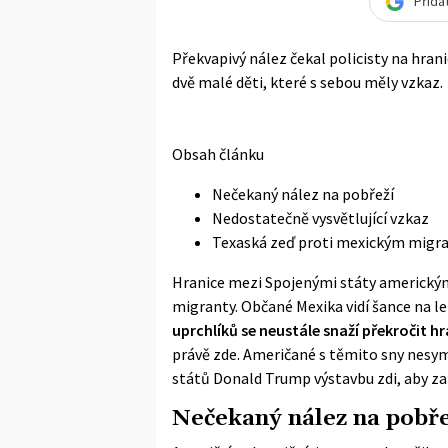
Přida
Překvapivý nález čekal policisty na hra
dvě malé děti, které s sebou měly vzkaz.
Obsah článku
Nečekaný nález na pobřeží
Nedostatečně vysvětlující vzkaz
Texaská zeď proti mexickým mig
Hranice mezi Spojenými státy americkým
migranty. Občané Mexika vidí šance na lep
uprchlíků se neustále snaží překročit h
právě zde. Američané s těmito sny nesym
států Donald Trump výstavbu zdi, aby za
Nečekaný nález na pobře