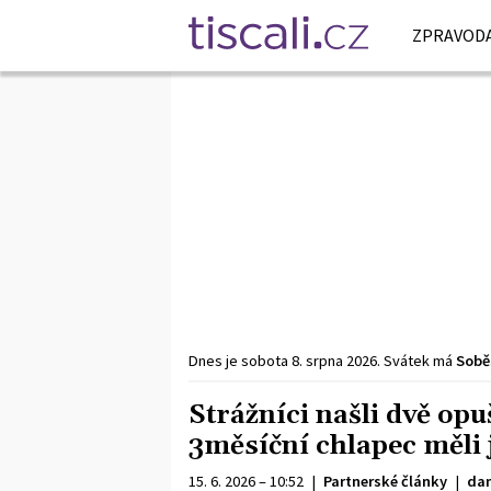
ZPRAVODA
Dnes je
sobota
8. srpna
2026
.
Svátek má
Sobě
Strážníci našli dvě opuš
3měsíční chlapec měli 
15. 6. 2026 – 10:52
|
Partnerské články
|
da