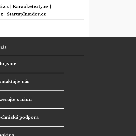
i.cz
|
Karaoketexty.cz
|
cz
|
StartupInsider.cz
nás
do jsme
ntaktujte nás
zerujte s námi
echnická podpora
ookies