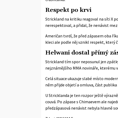
Respekt po krvi
Strickland na kritiku reagoval
na síti X
po
nerespektoval, a přidal, že nenávist me
Američan tvrdí, že před zápasem oba říka
kleci ale podle něj vznikl respekt, který
Helwani dostal přímý zá
Strickland tím spor neposunul jen zpátk
nejznámějšího MMA novináře, kterému vzkáza
Celá situace ukazuje slabé místo modern
něm přijde objetí a omluva, část publika 
U Stricklanda je ten rozpor ještě výrazně
couvá. Po zápase s Chimaevem ale najedno
předzápasová nenávist nebyla hlavně so