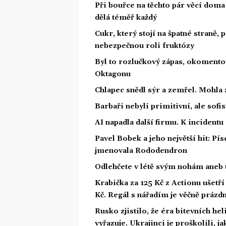
Při bouřce na těchto pár věcí dom
dělá téměř každý
Cukr, který stojí na špatné straně,
nebezpečnou roli fruktózy
Byl to rozlučkový zápas, okoment
Oktagonu
Chlapec snědl sýr a zemřel. Mohla 
Barbaři nebyli primitivní, ale sofis
AI napadla další firmu. K incidentu
Pavel Bobek a jeho největší hit: P
jmenovala Rododendron
Odlehčete v létě svým nohám aneb 
Krabička za 125 Kč z Actionu ušetří 
Kč. Regál s nářadím je věčně prázd
Rusko zjistilo, že éra bitevních he
vyřazuje. Ukrajinci je proškolili, j