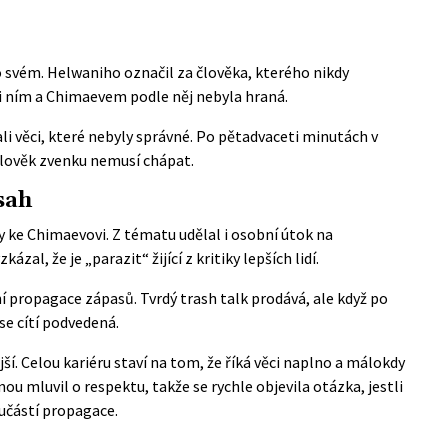
 svém. Helwaniho označil za člověka, kterého nikdy
zi ním a Chimaevem podle něj nebyla hraná.
li věci, které nebyly správné. Po pětadvaceti minutách v
 člověk zvenku nemusí chápat.
sah
y ke Chimaevovi. Z tématu udělal i osobní útok na
l, že je „parazit“ žijící z kritiky lepších lidí.
í propagace zápasů. Tvrdý trash talk prodává, ale když po
se cítí podvedená.
jší. Celou kariéru staví na tom, že říká věci naplno a málokdy
u mluvil o respektu, takže se rychle objevila otázka, jestli
učástí propagace.