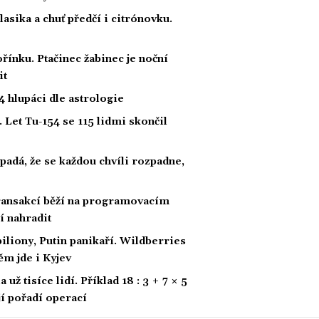
klasika a chuť předčí i citrónovku.
řínku. Ptačinec žabinec je noční
it
 hlupáci dle astrologie
 Let Tu-154 se 115 lidmi skončil
padá, že se každou chvíli rozpadne,
 transakcí běží na programovacím
í nahradit
biliony, Putin panikaří. Wildberries
ěm jde i Kyjev
ž tisíce lidí. Příklad 18 : 3 + 7 × 5
ají pořadí operací