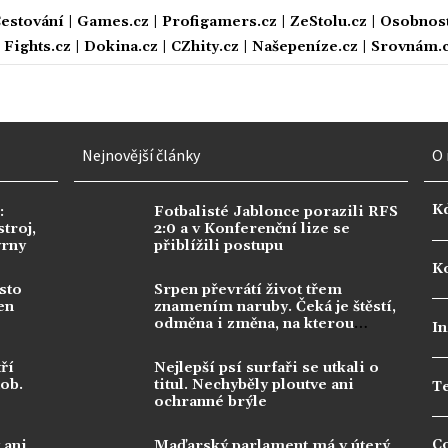
estování
|
Games.cz
|
Profigamers.cz
|
ZeStolu.cz
|
Osobnost
|
Fights.cz
|
Dokina.cz
|
CZhity.cz
|
Našepeníze.cz
|
Srovnám.
Nejnovější články
O 
K
:
Fotbalisté Jablonce porazili RFS
troj,
2:0 a v Konferenční lize se
vrny
přiblížili postupu
Ko
sto
Srpen převrátí život třem
en
znamením naruby. Čeká je štěstí,
odměna i změna, na kterou
In
dlouho čekala
ří
Nejlepší psí surfaři se utkali o
dob.
titul. Nechyběly ploutve ani
T
ochranné brýle
C
 ani
Maďarský parlament má v úterý