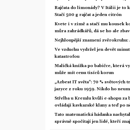
Rajčata do limonády? V Itálii je to 
Stačí 500 g rajčat a jeden citrón
Kvete i v zimě a stačí mu kousek ko
můra zahrádkářů, dá se ho ale zbav
Nejhloupější znamení zvěrokruhu: 4
Ve vzduchu vydržel jen devět minut.
katastrofou
Maličká knížka po babičce, která vy
může mít cenu tisíců korun
„Azbest IT světa“: 70 % světových
jazyce z roku 1959. Nikdo ho neum
Střelba u Kremlu kvůli e-shopu za 
ovládají kavkazské klany a teď po n
Tato matematická hádanka nachytala u
správně spočítají jen lidé, kteří zn