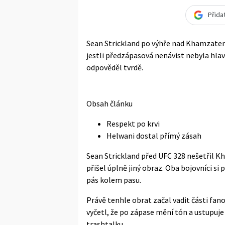
Přida
Sean Strickland po výhře nad Khamzate
jestli předzápasová nenávist nebyla hla
odpověděl tvrdě.
Obsah článku
Respekt po krvi
Helwani dostal přímý zásah
Sean Strickland před UFC 328 nešetřil K
přišel úplně jiný obraz. Oba bojovníci si
pás kolem pasu.
Právě tenhle obrat začal vadit části fan
vyčetl, že po zápase mění tón a ustupuje
trashtalku.