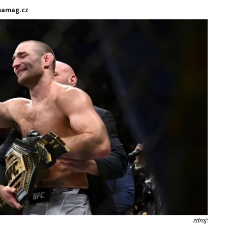
amag.cz
zdroj: