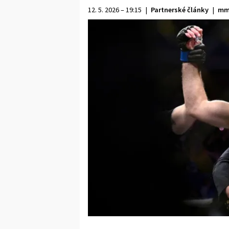
12. 5. 2026 – 19:15
|
Partnerské články
|
mm