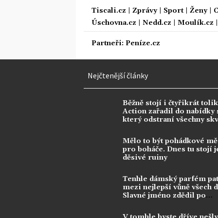
Tiscali.cz
|
Zprávy
|
Sport
|
Ženy
|
C
Úschovna.cz
|
Nedd.cz
|
Moulík.cz
Partneři:
Peníze.cz
Nejčtenější články
Běžně stojí i čtyřikrát tolik
Action zařadil do nabídky s
který odstraní všechny sk
Mělo to být pohádkové mě
pro boháče. Dnes tu stojí j
děsivé ruiny
Tenhle dámský parfém pat
mezi nejlepší vůně všech 
Slavné jméno zdědil po
kontroverzní legendě
V tomhle byste dříve nešly