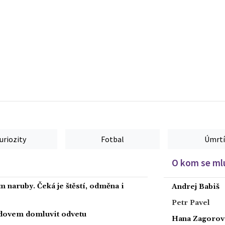
uriozity
Fotbal
Úmrtí
O kom se mlu
 naruby. Čeká je štěstí, odměna i
Andrej Babiš
Petr Pavel
radovem domluvit odvetu
Hana Zagorov