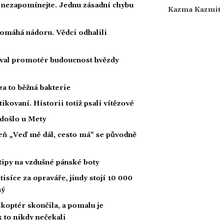
a nezapomínejte. Jednu zásadní chybu
Kazma Kazmi
 pomáhá nádoru. Vědci odhalili
oval promotér budoucnost hvězdy
za to běžná bakterie
tikovaní. Historii totiž psali vítězové
 došlo u Mety
íseň „Veď mě dál, cesto má“ se původně
tipy na vzdušné pánské boty
tisíce za opraváře, jindy stojí 10 000
ný
likoptér skončila, a pomalu je
ak to nikdy nečekali