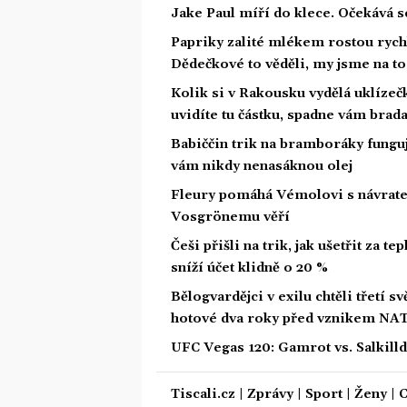
Jake Paul míří do klece. Očekává 
Papriky zalité mlékem rostou rychl
Dědečkové to věděli, my jsme na t
Kolik si v Rakousku vydělá uklízeč
uvidíte tu částku, spadne vám brad
Babiččin trik na bramboráky funguje 
vám nikdy nenasáknou olej
Fleury pomáhá Vémolovi s návrate
Vosgrönemu věří
Češi přišli na trik, jak ušetřit za t
sníží účet klidně o 20 %
Bělogvardějci v exilu chtěli třetí s
hotové dva roky před vznikem NA
UFC Vegas 120: Gamrot vs. Salkilld.
Tiscali.cz
|
Zprávy
|
Sport
|
Ženy
|
C