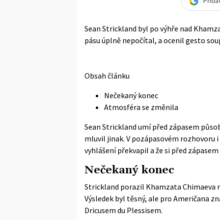
Přida
Sean Strickland byl po výhře nad Khamz
pásu úplně nepočítal, a ocenil gesto sou
Obsah článku
Nečekaný konec
Atmosféra se změnila
Sean Strickland umí před zápasem působi
mluvil jinak. V pozápasovém rozhovoru i 
vyhlášení překvapil a že si před zápasem
Nečekaný konec
Strickland porazil Khamzata Chimaeva n
Výsledek byl těsný, ale pro Američana zn
Dricusem du Plessisem.