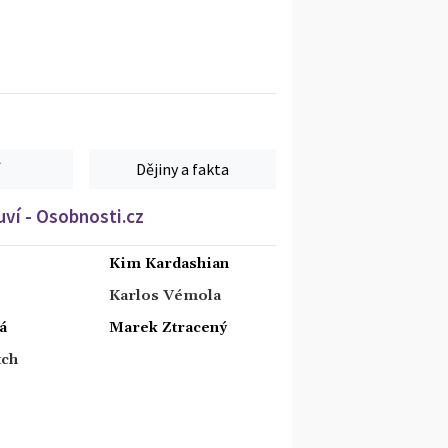
Dějiny a fakta
ví - Osobnosti.cz
Kim Kardashian
Karlos Vémola
á
Marek Ztracený
tch