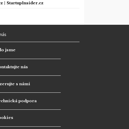
cz
|
StartupInsider.cz
nás
do jsme
ntaktujte nás
zerujte s námi
echnická podpora
ookies