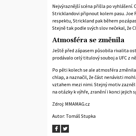
Nejvýraznější scéna přišla po vyhlášení.
Stricklandovi připnout kolem pasu. Joe
respektu, Strickland pak během
pozápas
Stejně tak podle svých slov nečekal, že 
Atmosféra se změnila
Ještě před zápasem působila rivalita ostř
prodávalo celý titulový souboj a UFC z ně
Po pěti kolech se ale atmosféra změnila.
chlap, a naznačil, že část nenávisti moh
vztahem mezi nimi. Stejný motiv zazněl i
na otázky k výhře, zranění i konci jejich s
Zdroj:
MMAMAG.cz
Autor:
Tomáš Stupka