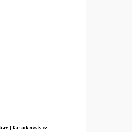
i.cz
|
Karaoketexty.cz
|