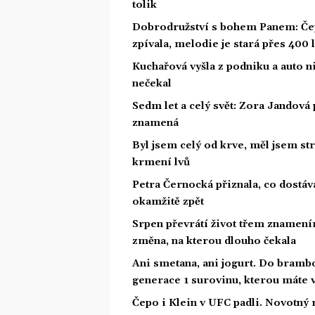
tolik
Dobrodružství s bohem Panem: Čepe
zpívala, melodie je stará přes 400 l
Kuchařová vyšla z podniku a auto ni
nečekal
Sedm let a celý svět: Zora Jandová 
znamená
Byl jsem celý od krve, měl jsem st
krmení lvů
Petra Černocká přiznala, co dostáv
okamžitě zpět
Srpen převrátí život třem znamením
změna, na kterou dlouho čekala
Ani smetana, ani jogurt. Do bramb
generace 1 surovinu, kterou máte v
Čepo i Klein v UFC padli. Novotný 