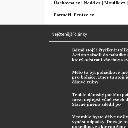
Úschovna.cz
|
Nedd.cz
|
Moulík.cz
Partneři:
Peníze.cz
Nejčtenější články
Běžně stojí i čtyřikrát tolik
Action zařadil do nabídky s
který odstraní všechny sk
Mělo to být pohádkové mě
pro boháče. Dnes tu stojí j
děsivé ruiny
Tenhle dámský parfém pat
mezi nejlepší vůně všech 
Slavné jméno zdědil po
kontroverzní legendě
V tomhle byste dříve nešly
vynést odpadky. Dnes je to
posedlost, za kterou ženy