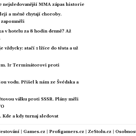
se nejsledovanější MMA zápas historie
eji a méně chytají choroby.
o zapomněli
ka v hotelu za 8 hodin denně? Až
a
vždycky: stačí 1 lžíce do těsta a už
m. Ir Terminátorovi proti
eplou vodu. Přišel k nám ze Švédska a
větovou válku proti SSSR. Plány měli
TO
 Kde a kdy turnaj sledovat
estování
|
Games.cz
|
Profigamers.cz
|
ZeStolu.cz
|
Osobnost