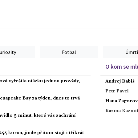
uriozity
Fotbal
Úmrtí
O kom se mlu
ová vyřešila otázku jednou provždy,
Andrej Babiš
Petr Pavel
hesapeake Bay za týden, dnes to trvá
Hana Zagorov
Kazma Kazmi
vidlo 5 minut, které vás zachrání
44 korun, jinde přitom stojí i třikrát