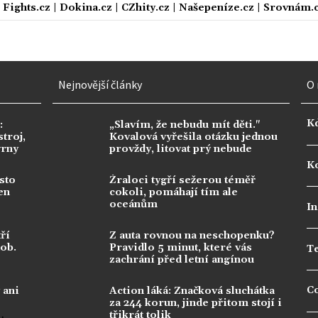
|
Fights.cz
|
Dokina.cz
|
CZhity.cz
|
Našepeníze.cz
|
Srovnám.
Nejnovější články
O 
K
:
„Slavím, že nebudu mít děti."
troj,
Kovalová vyřešila otázku jednou
vrny
provždy, litovat prý nebude
Ko
sto
Žraloci tygří sežerou téměř
en
cokoli, pomáhají tím ale
oceánům
In
ří
Z auta rovnou na neschopenku?
dob.
Pravidlo 5 minut, které vás
T
zachrání před letní angínou
C
 ani
Action láká: Značková sluchátka
za 244 korun, jinde přitom stojí i
třikrát tolik