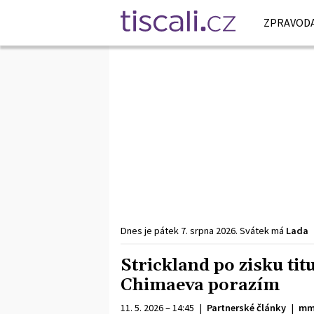
ZPRAVODA
Dnes je
pátek
7. srpna
2026
.
Svátek má
Lada
Strickland po zisku tit
Chimaeva porazím
11. 5. 2026 – 14:45
|
Partnerské články
|
mm