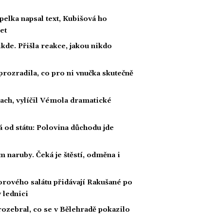
lka napsal text, Kubišová ho
et
kde. Přišla reakce, jakou nikdo
prozradila, co pro ni vnučka skutečně
rach, vylíčil Vémola dramatické
á od státu: Polovina důchodu jde
 naruby. Čeká je štěstí, odměna i
orového salátu přidávají Rakušané po
 lednici
rozebral, co se v Bělehradě pokazilo