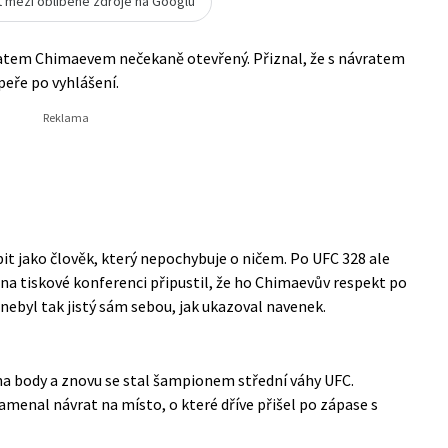
t mezi oblíbené zdroje na Googlu
atem Chimaevem nečekaně otevřený. Přiznal, že s návratem
peře po vyhlášení.
t jako člověk, který nepochybuje o ničem. Po UFC 328 ale
na tiskové konferenci připustil, že ho Chimaevův respekt po
 nebyl tak jistý sám sebou, jak ukazoval navenek.
a body a znovu se stal šampionem střední váhy UFC.
amenal návrat na místo, o které dříve přišel po zápase s