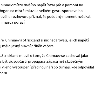
 Chimaev místo dalšího napětí vzal pás a pomohl ho
 Rogan na místě mluvil o velkém gestu sportovního
ového rozhovoru
přiznal, že podobný moment nečekal.
Chimaeva porazí.
e. Chimaev a Strickland si nic nedarovali, jejich napětí
j mělo jasný hlavní příběh večera.
 Strickland mluvil o tom, že Chimaev se zachoval jako
la být víc součástí propagace zápasu než skutečným
 v jeho vystoupení před novináři po turnaji, kde odpovídal
poru.