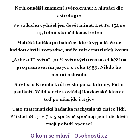
Nejhloupější znamení zvěrokruhu: 4 hlupáci dle
astrologie
Ve vzduchu vydržel jen devět minut. Let Tu-154 se
115 lidmi skončil katastrofou
Maličká knížka po babičce, která vypadá, že se
každou chvíli rozpadne, může mít cenu tisíců korun
„Azbest IT světa“: 70 % světových transakcí běží na
programovacím jazyce z roku 1959. Nikdo ho
neumí nahradit
Střelba u Kremlu kvůli e-shopu za biliony, Putin
panikaří. Wildberries ovládají kavkazské klany a
teď po něm jde i Kyjev
Tato matematická hádanka nachytala už tisíce lidí.
Příklad 18 : 3 + 7 × 5 správně spočítají jen lidé, kteří
znají pořadí operací
O kom se mluví - Osobnosti.cz