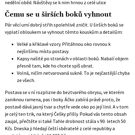
nedělní oběd. Návštěvy se k nim hrnou z celé ulice
Čemu se u širších boků vyhnout
Pár věcí umí dobrý střih spolehlivě zničit. U širších boků se
vyplatí obloukem se vyhnout těmto kouskům a detailům:
Velké a křiklavé vzory. Přitáhnou oko rovnou k
nejširšímu místu postavy.
Kapsy našité po stranách v oblasti boků. Nabalí objem
přesně tam, kde ho chcete spíš ubrat.
Volná, ničím netvarovaná sukně. To je nejčastější chyba
ze všech.
Postava se v ní rozplizne do beztvarého obrysu, ve kterém
zaniknou ramena, pas i boky. Áčko zabírá právě proto, že
postavě dává jasný tvar a chytře vede oko po její linii. A v tom
je celý ten trik, na který Češky přišly.
Pokud vás tento obsah
zaujal, přečtěte si také
Tahle drobnost stála v 90. letech 50
Kčs. Dneska ji hledají čeští sběratelé z celé republiky a