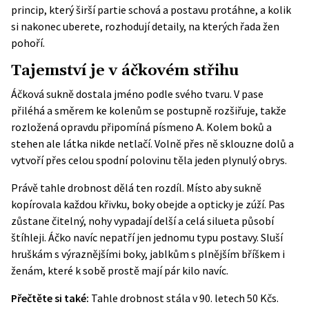
princip, který širší partie schová a postavu protáhne, a kolik
si nakonec uberete, rozhodují detaily, na kterých řada žen
pohoří.
Tajemství je v áčkovém střihu
Áčková sukně dostala jméno podle svého tvaru. V pase
přiléhá a směrem ke kolenům se postupně rozšiřuje, takže
rozložená opravdu připomíná písmeno A. Kolem boků a
stehen ale látka nikde netlačí. Volně přes ně sklouzne dolů a
vytvoří přes celou spodní polovinu těla jeden plynulý obrys.
Právě tahle drobnost dělá ten rozdíl. Místo aby sukně
kopírovala každou křivku, boky obejde a opticky je zúží. Pas
zůstane čitelný, nohy vypadají delší a celá silueta působí
štíhleji. Áčko navíc nepatří jen jednomu typu postavy. Sluší
hruškám s výraznějšími boky, jablkům s plnějším bříškem i
ženám, které k sobě prostě mají pár kilo navíc.
Přečtěte si také:
Tahle drobnost stála v 90. letech 50 Kčs.