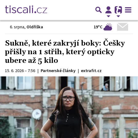
19°C
6. srpna
,
Oldřiška
Sukně, které zakryjí boky: Češky
přišly na 1 střih, který opticky
ubere až 5 kilo
15. 6. 2026 – 7:56
|
Partnerské články
|
extrafit.cz