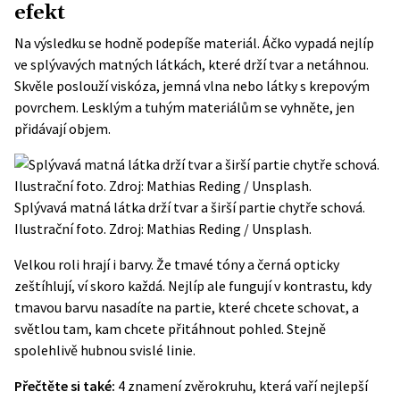
efekt
Na výsledku se hodně podepíše materiál. Áčko vypadá nejlíp
ve splývavých matných látkách, které drží tvar a netáhnou.
Skvěle poslouží viskóza, jemná vlna nebo látky s krepovým
povrchem. Lesklým a tuhým materiálům se vyhněte, jen
přidávají objem.
Splývavá matná látka drží tvar a širší partie chytře schová.
Ilustrační foto. Zdroj: Mathias Reding / Unsplash.
Velkou roli hrají i barvy. Že tmavé tóny a černá opticky
zeštíhlují, ví skoro každá. Nejlíp ale fungují v kontrastu, kdy
tmavou barvu nasadíte na partie, které chcete schovat, a
světlou tam, kam chcete přitáhnout pohled. Stejně
spolehlivě hubnou svislé linie.
Přečtěte si také:
4 znamení zvěrokruhu, která vaří nejlepší