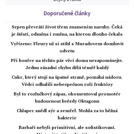
Doporučené články
Srpen převrátí život třem znamením naruby. Čeká
je štěstí, odměna i změna, na kterou dlouho čekala
Vyřízeno: Fleury už si stihl s Muradovem domluvit
odvetu
Při bouřce na těchto pár věcí doma nezapomínejte.
Jednu zásadní chybu dělá téměř každý
Cukr, který stojí na špatné straně, pomáhá nádoru.
Vědci odhalili nebezpečnou roli fruktózy
Byl to rozlučkový zápas, okomentoval promotér
budoucnost hvězdy Oktagonu
Chlapec snědl sýr a zemřel. Mohla za to běžná
bakterie
Barbaři nebyli primitivní, ale sofistikovaní.