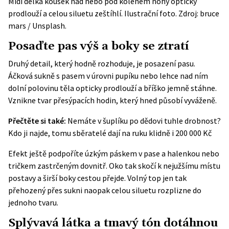
Midi délka kousek nad nebo pod kolenem nohy opticky
prodlouží a celou siluetu zeštíhlí. Ilustrační foto. Zdroj: bruce
mars / Unsplash.
Posaďte pas výš a boky se ztratí
Druhý detail, který hodně rozhoduje, je posazení pasu.
Áčková sukně s pasem v úrovni pupíku nebo lehce nad ním
dolní polovinu těla opticky prodlouží a bříško jemně stáhne.
Vznikne tvar přesýpacích hodin, který hned působí vyváženě.
Přečtěte si také:
Nemáte v šuplíku po dědovi tuhle drobnost?
Kdo ji najde, tomu sběratelé dají na ruku klidně i 200 000 Kč
Efekt ještě podpoříte úzkým páskem v pase a halenkou nebo
tričkem zastrčeným dovnitř. Oko tak skočí k nejužšímu místu
postavy a širší boky cestou přejde. Volný top jen tak
přehozený přes sukni naopak celou siluetu rozplizne do
jednoho tvaru.
Splývavá látka a tmavý tón dotáhnou