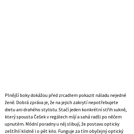
Plnější boky dokážou před zrcadlem pokazit náladu nejedné
ženě. Dobrá zpráva je, že na jejich zakrytí nepotřebujete
dietu ani drahého stylistu. Stačí jeden konkrétní střih sukně,
který spousta Češek v regálech míjí a sahá radši po něčem
upnutém. Módní poradny u něj slibují, že postavu opticky
zeštíhlí klidně i o pět kilo. Funguje za tím obyčejný optický