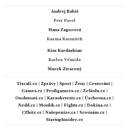
Andrej Babiš
Petr Pavel
Hana Zagorová
Kazma Kazmitch
Kim Kardashian
Karlos Vémola
Marek Ztracený
Tiscali.cz
|
Zprávy
|
Sport
|
Ženy
|
Cestování
|
Games.cz
|
Profigamers.cz
|
ZeStolu.cz
|
Osobnosti.cz
|
Karaoketexty.cz
|
Úschovna.cz
|
Nedd.cz
|
Moulík.cz
|
Fights.cz
|
Dokina.cz
|
CZhity.cz
|
Našepeníze.cz
|
Srovnám.cz
|
StartupInsider.cz