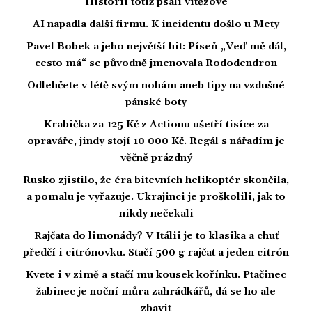
Historii totiž psali vítězové
AI napadla další firmu. K incidentu došlo u Mety
Pavel Bobek a jeho největší hit: Píseň „Veď mě dál,
cesto má“ se původně jmenovala Rododendron
Odlehčete v létě svým nohám aneb tipy na vzdušné
pánské boty
Krabička za 125 Kč z Actionu ušetří tisíce za
opraváře, jindy stojí 10 000 Kč. Regál s nářadím je
věčně prázdný
Rusko zjistilo, že éra bitevních helikoptér skončila,
a pomalu je vyřazuje. Ukrajinci je proškolili, jak to
nikdy nečekali
Rajčata do limonády? V Itálii je to klasika a chuť
předčí i citrónovku. Stačí 500 g rajčat a jeden citrón
Kvete i v zimě a stačí mu kousek kořínku. Ptačinec
žabinec je noční můra zahrádkářů, dá se ho ale
zbavit