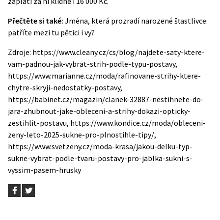
zaplatí za ni klidně i 16 000 Kč
.
Přečtěte si také:
Jména, která prozradí narozené šťastlivce:
patříte mezi tu pětici i vy?
Zdroje: https://www.cleany.cz/cs/blog/najdete-saty-ktere-
vam-padnou-jak-vybrat-strih-podle-typu-postavy,
https://www.marianne.cz/moda/rafinovane-strihy-ktere-
chytre-skryji-nedostatky-postavy,
https://babinet.cz/magazin/clanek-32887-nestihnete-do-
jara-zhubnout-jake-obleceni-a-strihy-dokazi-opticky-
zestihlit-postavu, https://www.kondice.cz/moda/obleceni-
zeny-leto-2025-sukne-pro-plnostihle-tipy/,
https://www.svetzeny.cz/moda-krasa/jakou-delku-typ-
sukne-vybrat-podle-tvaru-postavy-pro-jablka-sukni-s-
vyssim-pasem-hrusky