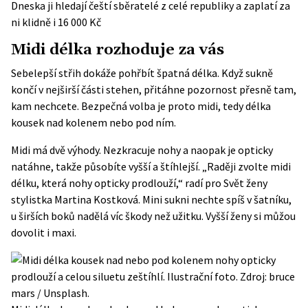
Dneska ji hledají čeští sběratelé z celé republiky a zaplatí za
ni klidně i 16 000 Kč
Midi délka rozhoduje za vás
Sebelepší střih dokáže pohřbít špatná délka. Když sukně
končí v nejširší části stehen, přitáhne pozornost přesně tam,
kam nechcete. Bezpečná volba je proto midi, tedy délka
kousek nad kolenem nebo pod ním.
Midi má dvě výhody. Nezkracuje nohy a naopak je opticky
natáhne, takže působíte vyšší a štíhlejší. „Raději zvolte midi
délku, která nohy opticky prodlouží,“ radí pro Svět ženy
stylistka Martina Kostková. Mini sukni nechte spíš v šatníku,
u širších boků nadělá víc škody než užitku. Vyšší ženy si můžou
dovolit i maxi.