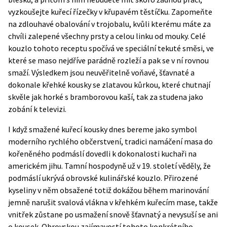
vyzkoušejte kuřecí řízečky v křupavém těstíčku. Zapomeňte
na zdlouhavé obalování v trojobalu, kvůli kterému máte za
chvíli zalepené všechny prsty a celou linku od mouky. Celé
kouzlo tohoto receptu spočívá ve speciální tekuté směsi, ve
které se maso nejdříve parádně rozleží a pak se v ní rovnou
smaží. Výsledkem jsou neuvěřitelně voňavé, šťavnaté a
dokonale křehké kousky se zlatavou kůrkou, které chutnají
skvěle jak horké s bramborovou kaší, tak za studena jako
zobání k televizi.
I když smažené kuřecí kousky dnes bereme jako symbol
moderního rychlého občerstvení, tradici namáčení masa do
kořeněného podmáslí dovedli k dokonalosti kuchaři na
americkém jihu. Tamní hospodyně už v 19. století věděly, že
podmáslí ukrývá obrovské kulinářské kouzlo. Přirozené
kyseliny v něm obsažené totiž dokážou během marinování
jemně narušit svalová vlákna v křehkém kuřecím mase, takže
vnitřek zůstane po usmažení snově šťavnatý a nevysuší se ani
o kousek. Obrovskou zajímavostí tohoto konkrétního