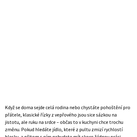
Když se doma sejde celá rodina nebo chystáte pohoštění pro
přátele, klasické řízky z vepřového jsou sice sázkou na
jistotu, ale ruku na srdce – občas to v kuchyni chce trochu
změnu. Pokud hledáte jídlo, které z pultu zmizí rychlostí
blesku, a přitom s ním nebudete mít skoro žádnou práci,