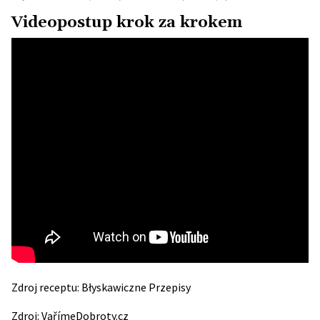
Videopostup krok za krokem
Zdroj receptu:
Błyskawiczne Przepisy
Zdroj:
VařímeDobroty.cz