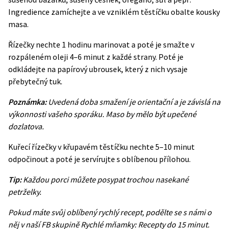
Ingredience zamíchejte a ve vzniklém těstíčku obalte kousky
masa.
Řízečky nechte 1 hodinu marinovat a poté je smažte v
rozpáleném oleji 4–6 minut z každé strany. Poté je
odkládejte na papírový ubrousek, který z nich vysaje
přebytečný tuk.
Poznámka:
Uvedená doba smažení je orientační a je závislá na
výkonnosti vašeho sporáku. Maso by mělo být upečené
dozlatova.
Kuřecí řízečky v křupavém těstíčku nechte 5–10 minut
odpočinout a poté je servírujte s oblíbenou přílohou.
Tip:
Každou porci můžete posypat trochou nasekané
petrželky.
Pokud máte svůj oblíbený rychlý recept, podělte se s námi o
něj v naší FB skupině
Rychlé mňamky: Recepty do 15 minut
.