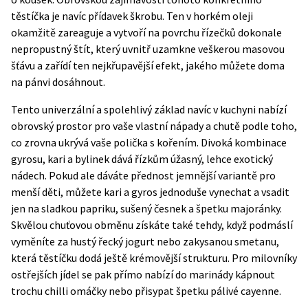
těstíčka je navíc přídavek škrobu. Ten v horkém oleji
okamžitě zareaguje a vytvoří na povrchu řízečků dokonale
nepropustný štít, který uvnitř uzamkne veškerou masovou
šťávu a zařídí ten nejkřupavější efekt, jakého můžete doma
na pánvi dosáhnout.
Tento univerzální a spolehlivý základ navíc v kuchyni nabízí
obrovský prostor pro vaše vlastní nápady a chutě podle toho,
co zrovna ukrývá vaše polička s kořením. Divoká kombinace
gyrosu, kari a bylinek dává řízkům úžasný, lehce exotický
nádech. Pokud ale dáváte přednost jemnější variantě pro
menší děti, můžete kari a gyros jednoduše vynechat a vsadit
jen na sladkou papriku, sušený česnek a špetku majoránky.
Skvělou chuťovou obměnu získáte také tehdy, když podmáslí
vyměníte za hustý řecký jogurt nebo zakysanou smetanu,
která těstíčku dodá ještě krémovější strukturu. Pro milovníky
ostřejších jídel se pak přímo nabízí do marinády kápnout
trochu chilli omáčky nebo přisypat špetku pálivé cayenne.