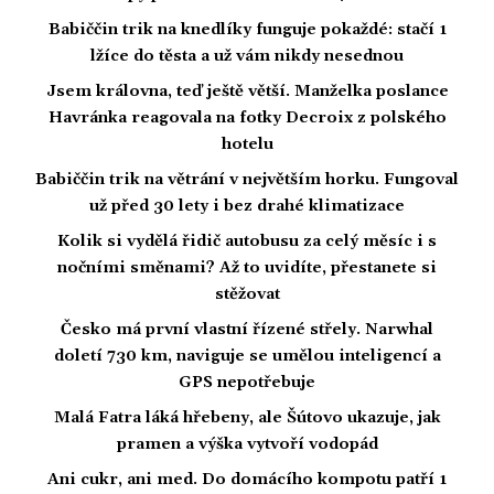
Babiččin trik na knedlíky funguje pokaždé: stačí 1
lžíce do těsta a už vám nikdy nesednou
Jsem královna, teď ještě větší. Manželka poslance
Havránka reagovala na fotky Decroix z polského
hotelu
Babiččin trik na větrání v největším horku. Fungoval
už před 30 lety i bez drahé klimatizace
Kolik si vydělá řidič autobusu za celý měsíc i s
nočními směnami? Až to uvidíte, přestanete si
stěžovat
Česko má první vlastní řízené střely. Narwhal
doletí 730 km, naviguje se umělou inteligencí a
GPS nepotřebuje
Malá Fatra láká hřebeny, ale Šútovo ukazuje, jak
pramen a výška vytvoří vodopád
Ani cukr, ani med. Do domácího kompotu patří 1