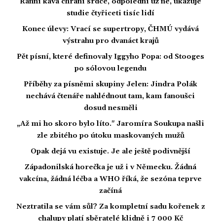
Ranní káva chrání srdce, odpolední už ne, ukazuje
studie čtyřiceti tisíc lidí
Konec úlevy: Vrací se supertropy, ČHMÚ vydává
výstrahu pro dvanáct krajů
Pět písní, které definovaly Iggyho Popa: od Stooges
po sólovou legendu
Příběhy za písněmi skupiny Jelen: Jindra Polák
nechává čtenáře nahlédnout tam, kam fanoušci
dosud nesměli
„Až mi ho skoro bylo líto." Jaromíra Soukupa našli
zle zbitého po útoku maskovaných mužů
Opak dejá vu existuje. Je ale ještě podivnější
Západonilská horečka je už i v Německu. Žádná
vakcína, žádná léčba a WHO říká, že sezóna teprve
začíná
Neztratila se vám sůl? Za kompletní sadu kořenek z
chalupy platí sběratelé klidně i 7 000 Kč