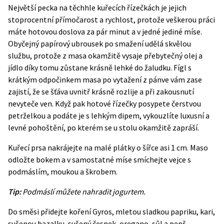
Největší pecka na těchhle kuřecích řízečkách je jejich
stoprocentní přímočarost a rychlost, protože veškerou práci
máte hotovou doslova za pár minut a v jedné jediné míse.
Obyčejný papírový ubrousek po smažení udělá skvělou
službu, protože z masa okamžitě vysaje přebytečný olej a
jídlo díky tomu zůstane krásně lehké do žaludku. Fígl s
krátkým odpočinkem masa po vytažení z pánve vám zase
zajistí, že se šťáva uvnitř krásně rozlije a při zakousnutí
nevyteče ven. Když pak hotové řízečky posypete čerstvou
petrželkou a podáte je s lehkým dipem, vykouzlíte luxusní a
levné pohoštění, po kterém se u stolu okamžitě zapráší.
Kuřecí prsa nakrájejte na malé plátky o šířce asi 1 cm. Maso
odložte bokem a v samostatné míse smíchejte vejce s
podmáslím, moukou a škrobem.
Tip:
Podmáslí můžete nahradit jogurtem.
Do směsi přidejte koření Gyros, mletou sladkou papriku, kari,
sušenou bazalku, sušený česnek, oregano, sůl a pepř.