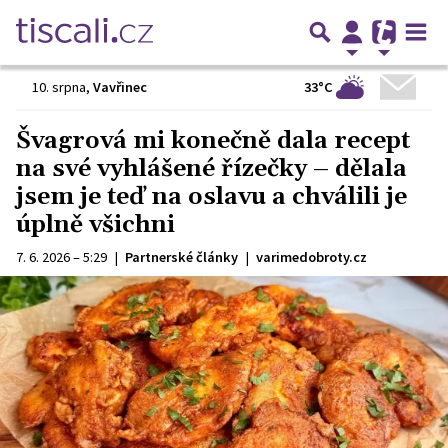
33°C
10. srpna
,
Vavřinec
Švagrová mi konečně dala recept
na své vyhlášené řízečky – dělala
jsem je teď na oslavu a chválili je
úplně všichni
7. 6. 2026 – 5:29
|
Partnerské články
|
varimedobroty.cz