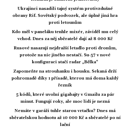
Ukrajinci nasadili tajný systém protivzdušné
obrany Rif. Sovětský podvozek, ale úplně jiná hra
proti letounům
Kdo měl v paneláku tenhle mixér, záviděl mu celý
vchod. Dnes za něj sběratelé dají až 8 000 Kč
Rusové nasazují nejdražší letadlo proti dronům,
protože na nic jiného nestačí. Su-57 v nové
konfiguraci stačí radar „Bělka“
Zapomeňte na strouhanku i housku. Sekaná drží
pohromadě díky 1 přísadě, kterou má doma každý
řezník
5 kódů, které uvolní gigabajty v Gmailu za pár
minut. Fungují roky, ale moc lidí je nezná
Nemáte v garáži tuhle starou vrtačku? Dnes má
sběratelskou hodnotu až 10 000 Kč a sběratelé po ní
lační