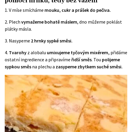
pomocí hrnku, tedy bez vážení
1. V míse smícháme
mouku, cukr a prášek do pečiva.
2. Plech
vymažeme bohatě máslem
, dno můžeme poklást
plátky másla.
3. Nasypeme
2 hrnky sypké směsi.
4.
Tvarohy
z alobalu
umixujeme tyčovým mixérem,
přidáme
ostatní ingredience a připravíme
řidší směs
. Tou
polijeme
sypkou směs
na plechu a
zasypeme zbytkem suché směsi.