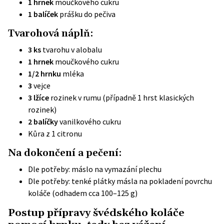
1 hrnek
moučkového cukru
1 balíček
prášku do pečiva
Tvarohová náplň:
3 ks
tvarohu v alobalu
1 hrnek
moučkového cukru
1/2 hrnku
mléka
3
vejce
3 lžíce
rozinek v rumu (případně 1 hrst klasických
rozinek)
2 balíčky
vanilkového cukru
Kůra z 1 citronu
Na dokončení a pečení:
Dle potřeby: máslo na vymazání plechu
Dle potřeby: tenké plátky másla na pokladení povrchu
koláče (odhadem cca 100–125 g)
Postup přípravy švédského koláče