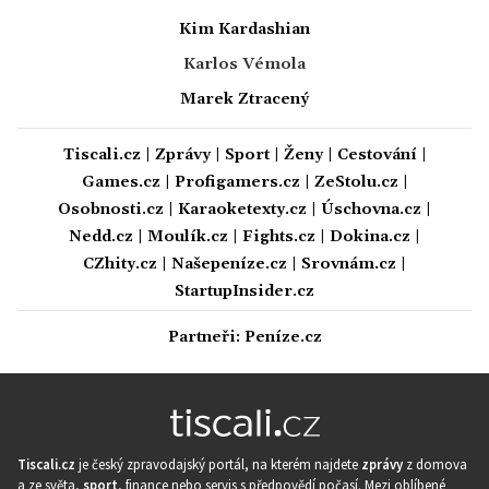
Kim Kardashian
Karlos Vémola
Marek Ztracený
Tiscali.cz
|
Zprávy
|
Sport
|
Ženy
|
Cestování
|
Games.cz
|
Profigamers.cz
|
ZeStolu.cz
|
Osobnosti.cz
|
Karaoketexty.cz
|
Úschovna.cz
|
Nedd.cz
|
Moulík.cz
|
Fights.cz
|
Dokina.cz
|
CZhity.cz
|
Našepeníze.cz
|
Srovnám.cz
|
StartupInsider.cz
Partneři:
Peníze.cz
Tiscali.cz
je český zpravodajský portál, na kterém najdete
zprávy
z domova
a ze světa,
sport
, finance nebo servis s předpovědí počasí. Mezi oblíbené