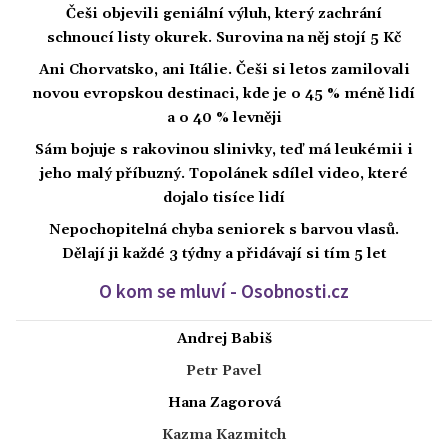
Češi objevili geniální výluh, který zachrání
schnoucí listy okurek. Surovina na něj stojí 5 Kč
Ani Chorvatsko, ani Itálie. Češi si letos zamilovali
novou evropskou destinaci, kde je o 45 % méně lidí
a o 40 % levněji
Sám bojuje s rakovinou slinivky, teď má leukémii i
jeho malý příbuzný. Topolánek sdílel video, které
dojalo tisíce lidí
Nepochopitelná chyba seniorek s barvou vlasů.
Dělají ji každé 3 týdny a přidávají si tím 5 let
O kom se mluví - Osobnosti.cz
Andrej Babiš
Petr Pavel
Hana Zagorová
Kazma Kazmitch