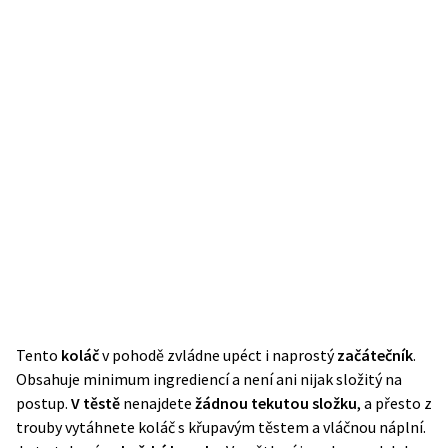
Tento
koláč
v pohodě zvládne upéct i naprostý
začátečník
.
Obsahuje minimum ingrediencí a není ani nijak složitý na
postup.
V těstě
nenajdete
žádnou tekutou složku
, a přesto z
trouby vytáhnete koláč s křupavým těstem a vláčnou náplní.