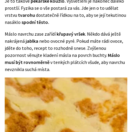
Je to takové
pekařské kouzlo.
Vysvětlení je nakonec daleko
prostší. Fyzika se o vše postará za vás. Jde jen o to udělat
vrstvu
tvarohu
dostatečně řídkou na to, aby se její tekutinou
nasáklo
spodní těsto.
Máslo navrchu zase zařídí
křupavý vršek
. Někdo dává ještě
nakrájená
jablka
nebo ovocné pyré. Pokud máte rádi ovoce,
jděte do toho, recept to rozhodně snese. Zvýšenou
pozornost věnujte kladení másla na povrch buchty.
Máslo
musí být rovnoměrně
v tenkých plátcích všude, aby navrchu
nevznikla suchá místa.