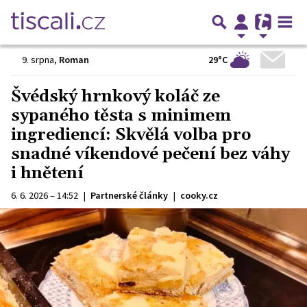
29°C
9. srpna
,
Roman
Švédský hrnkový koláč ze
sypaného těsta s minimem
ingrediencí: Skvělá volba pro
snadné víkendové pečení bez váhy
i hnětení
6. 6. 2026 – 14:52
|
Partnerské články
|
cooky.cz