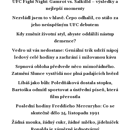
UFC Fight Night: Gamrot vs. Salkilld – výsledky a
nejlepší momenty
Nezvládl jsem to v hlavě. Čepo odhalil, co stálo za
jeho neúspěšným UFC debutem
Kdy změnit životní styl, abyste oddálili nástup
demence?
Vedro už vás nedostane: Geniální trik udrží nápoj
ledový celé hodiny a zachrání i milovanou kávu
Srpnová obloha předvede něco mimořádného.
Zatmění Slunce vystřídá noc plná padajících hvězd
Líbáš jako bůh: Poledňáková dostala stopku,
Bartoška odmítl sportovat a ústřední píseň, která
film přerostla
Poslední hodiny Freddieho Mercuryho: Co se
skutečně dělo 24. listopadu 1991
Žádná mouka, žádný cukr, žádné mléko, jídelníček
Ronalda je záměrně jednotvárný