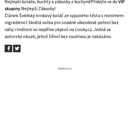
Nejlepší koláče, buchty a zákusky z kuchyně
Přidejte se do
VIP
skupiny
Nejlepší Zákusky!
Článek
Švédský hrnkový koláč ze sypaného těsta s minimem
ingrediencí: Skvělá volba pro snadné víkendové pečení bez
váhy i hnětení
se nejdříve objevil na
Cooky.cz
. Jedná se
autorský obsah, jehož šíření bez souhlasu je zakázáno.