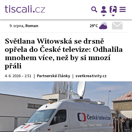
29°C
9. srpna
,
Roman
Světlana Witowská se drsně
opřela do České televize: Odhalila
mnohem více, než by si mnozí
přáli
4. 6. 2026 – 2:51
|
Partnerské články
|
svetkreativity.cz