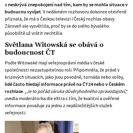
a
neskrývá znepokojení nad tím, kam by se mohla situace v
budoucnu vyvíjet
. V nedávném rozhovoru dokonce otevřeně
přiznala, že má o Českou televizi i Český rozhlas obavy.
Zároveň ale vysvětlila, proč by se do svého bývalého
působiště už vrátit nechtěla.
Světlana Witowská se obává o
budoucnost ČT
Podle Witowské mají veřejnoprávní média v české
společnosti nezastupitelnou roli. Připomněla, že právě v
krizových situacích, jako jsou povodně, tornáda nebo volby,
lidé často hledají informace právě na ČT24 nebo v Českém
rozhlase
. „
Je to pořád záruka důvěryhodného zpravodajství
,“
uvedla moderátorka dle eXtra s tím, že kvalitní a ověřené
informace považuje za jednu z nejdůležitějších služeb
veřejnosti.