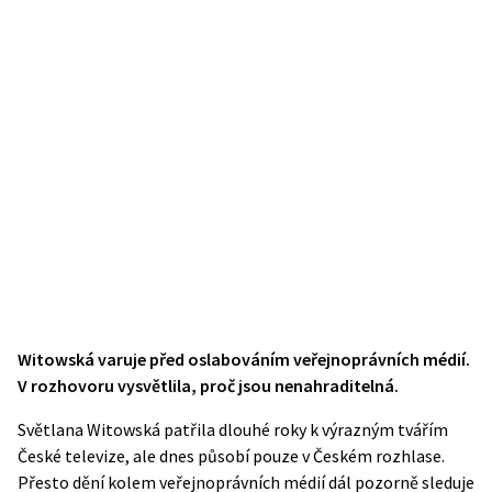
Witowská varuje před oslabováním veřejnoprávních médií.
V rozhovoru vysvětlila, proč jsou nenahraditelná.
Světlana Witowská patřila dlouhé roky k výrazným tvářím
České televize, ale dnes působí pouze v Českém rozhlase.
Přesto dění kolem veřejnoprávních médií dál pozorně sleduje