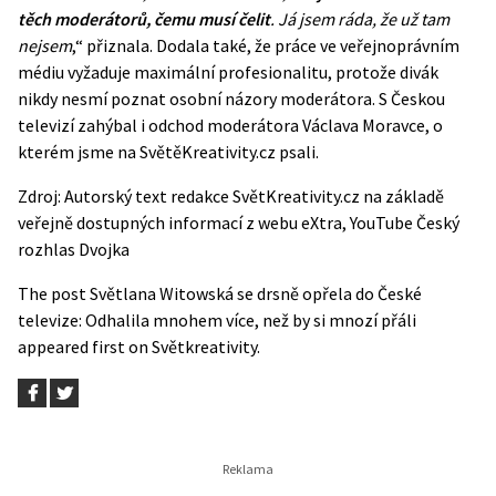
těch moderátorů, čemu musí čelit
. Já jsem ráda, že už tam
nejsem
,“ přiznala. Dodala také, že práce ve veřejnoprávním
médiu vyžaduje maximální profesionalitu, protože divák
nikdy nesmí poznat osobní názory moderátora. S Českou
televizí zahýbal i
odchod moderátora Václava Moravce
, o
kterém jsme na SvětěKreativity.cz psali.
Zdroj: Autorský text redakce SvětKreativity.cz na základě
veřejně dostupných informací z webu
eXtra
,
YouTube Český
rozhlas Dvojka
The post
Světlana Witowská se drsně opřela do České
televize: Odhalila mnohem více, než by si mnozí přáli
appeared first on
Světkreativity
.