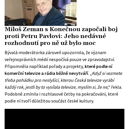
Miloš Zeman s Konečnou započali boj
proti Petru Pavlovi: Jeho nedávné
rozhodnutí pro ně už bylo moc
Bývalá moderátorka zároveň upozornila, že význam
veřejnoprávních médií nespočívá pouze ve zpravodajství.
Připomněla například pořady a projekty,
které podle ní
komerční televize a rádia běžně nevytváří
. „
Když si vezmete
třeba pohádku pro neslyšící, kterou Česká televize vyrábí
každý rok, jestli by to vysílala televize, myslím si, že ne
,“ řekla.
Podobně zmínila i rozhlasové četby na pokračování, které
podle ní tvoří důležitou součást české kultury.