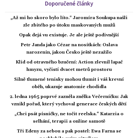
Doporučené články
„Až mi ho skoro bylo líto." Jaromíra Soukupa našli
zle zbitého po útoku maskovaných mužů
Opak dejá vu existuje. Je ale ještě podivnější
Petr Janda jako Cézar na nosítkách: Oslava
narozenin, jakou Česko ještě nezažilo
Klid od otravného bzučení: Action zlevnil lapač
hmyzu, vyčistí dvacet metrů prostoru
Silně tlumené tenisky mohou tlumit i váš krevní
oběh, ukazuje anatomie chodidla
2. ledna 1965 poprvé zazněla znělka Večerníčku: Jak
vznikl pořad, který vychoval generace českých dětí
„Chci psát písničky, ne točit reelska.“ Katarzia o
selhání, terapii a online samotě
Tři Edeny za sebou a pak postel: Ewa Farna se