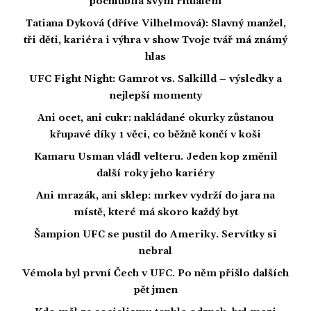
pochlubila svým rituálem
Tatiana Dyková (dříve Vilhelmová): Slavný manžel,
tři děti, kariéra i výhra v show Tvoje tvář má známý
hlas
UFC Fight Night: Gamrot vs. Salkilld – výsledky a
nejlepší momenty
Ani ocet, ani cukr: nakládané okurky zůstanou
křupavé díky 1 věci, co běžně končí v koši
Kamaru Usman vládl velteru. Jeden kop změnil
další roky jeho kariéry
Ani mrazák, ani sklep: mrkev vydrží do jara na
místě, které má skoro každý byt
Šampion UFC se pustil do Ameriky. Servítky si
nebral
Vémola byl první Čech v UFC. Po něm přišlo dalších
pět jmen