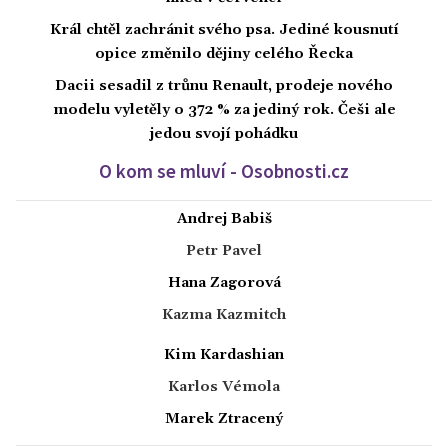
Král chtěl zachránit svého psa. Jediné kousnutí
opice změnilo dějiny celého Řecka
Dacii sesadil z trůnu Renault, prodeje nového
modelu vyletěly o 372 % za jediný rok. Češi ale
jedou svojí pohádku
O kom se mluví - Osobnosti.cz
Andrej Babiš
Petr Pavel
Hana Zagorová
Kazma Kazmitch
Kim Kardashian
Karlos Vémola
Marek Ztracený