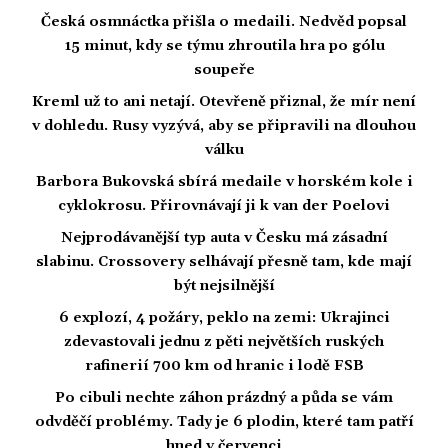
Česká osmnáctka přišla o medaili. Nedvěd popsal
15 minut, kdy se týmu zhroutila hra po gólu
soupeře
Kreml už to ani netají. Otevřeně přiznal, že mír není
v dohledu. Rusy vyzývá, aby se připravili na dlouhou
válku
Barbora Bukovská sbírá medaile v horském kole i
cyklokrosu. Přirovnávají ji k van der Poelovi
Nejprodávanější typ auta v Česku má zásadní
slabinu. Crossovery selhávají přesně tam, kde mají
být nejsilnější
6 explozí, 4 požáry, peklo na zemi: Ukrajinci
zdevastovali jednu z pěti největších ruských
rafinerií 700 km od hranic i lodě FSB
Po cibuli nechte záhon prázdný a půda se vám
odvděčí problémy. Tady je 6 plodin, které tam patří
hned v červenci