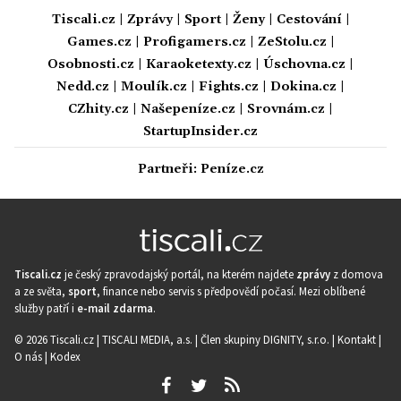
Tiscali.cz
|
Zprávy
|
Sport
|
Ženy
|
Cestování
|
Games.cz
|
Profigamers.cz
|
ZeStolu.cz
|
Osobnosti.cz
|
Karaoketexty.cz
|
Úschovna.cz
|
Nedd.cz
|
Moulík.cz
|
Fights.cz
|
Dokina.cz
|
CZhity.cz
|
Našepeníze.cz
|
Srovnám.cz
|
StartupInsider.cz
Partneři:
Peníze.cz
Tiscali.cz
je český zpravodajský portál, na kterém najdete
zprávy
z domova
a ze světa,
sport
, finance nebo servis s předpovědí počasí. Mezi oblíbené
služby patří i
e-mail zdarma
.
© 2026 Tiscali.cz |
TISCALI MEDIA, a.s.
|
Člen skupiny DIGNITY, s.r.o.
|
Kontakt
|
O nás
|
Kodex