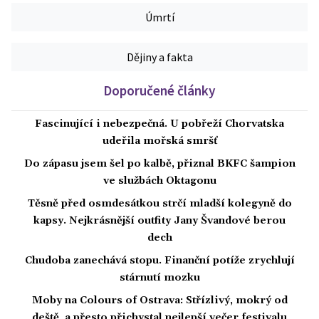
Úmrtí
Dějiny a fakta
Doporučené články
Fascinující i nebezpečná. U pobřeží Chorvatska
udeřila mořská smršť
Do zápasu jsem šel po kalbě, přiznal BKFC šampion
ve službách Oktagonu
Těsně před osmdesátkou strčí mladší kolegyně do
kapsy. Nejkrásnější outfity Jany Švandové berou
dech
Chudoba zanechává stopu. Finanční potíže zrychlují
stárnutí mozku
Moby na Colours of Ostrava: Střízlivý, mokrý od
deště, a přesto přichystal nejlepší večer festivalu