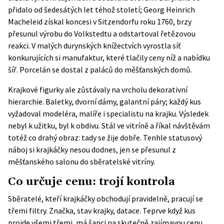
přidalo od šedesátých let téhož století; Georg Heinrich
Macheleid získal koncesi v Sitzendorfu roku 1760, brzy
přesunul výrobu do Volkstedtu a odstartoval řetězovou
reakci. V malých durynských knížectvích vyrostla síť
konkurujících si manufaktur, které tlačily ceny níž a nabídku
šíř. Porcelán se dostal z paláců do měšťanských domů.
Krajkové figurky ale zůstávaly na vrcholu dekorativní
hierarchie. Baletky, dvorní dámy, galantní páry; každý kus
vyžadoval modeléra, malíře i specialistu na krajku. Výsledek
nebyl k užitku, byl k obdivu. Stál ve vitríně a říkal návštěvám
totéž co drahý obraz: tady se žije dobře. Tenhle statusový
náboj si krajkáčky nesou dodnes, jen se přesunul z
měšťanského salonu do sběratelské vitríny.
Co určuje cenu: trojí kontrola
Sběratelé, kteří krajkáčky obchodují pravidelně, pracují se
třemi filtry. Značka, stav krajky, datace. Teprve když kus
projde všemi třemi, má šanci na skutečně zajímavou cenu.