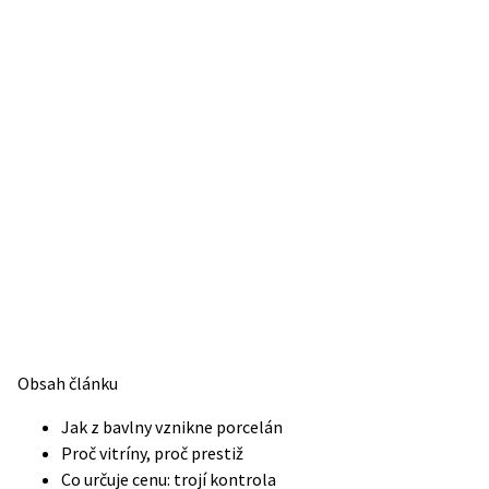
Obsah článku
Jak z bavlny vznikne porcelán
Proč vitríny, proč prestiž
Co určuje cenu: trojí kontrola