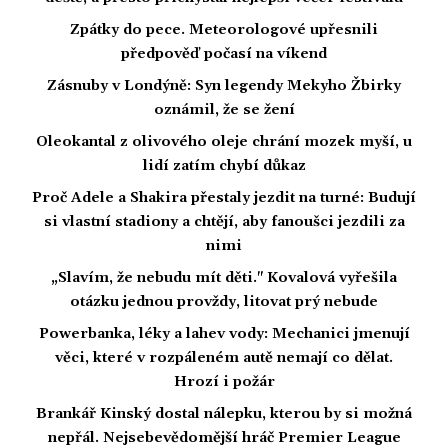
Zpátky do pece. Meteorologové upřesnili
předpověď počasí na víkend
Zásnuby v Londýně: Syn legendy Mekyho Žbirky
oznámil, že se žení
Oleokantal z olivového oleje chrání mozek myší, u
lidí zatím chybí důkaz
Proč Adele a Shakira přestaly jezdit na turné: Budují
si vlastní stadiony a chtějí, aby fanoušci jezdili za
nimi
„Slavím, že nebudu mít děti." Kovalová vyřešila
otázku jednou provždy, litovat prý nebude
Powerbanka, léky a lahev vody: Mechanici jmenují
věci, které v rozpáleném autě nemají co dělat.
Hrozí i požár
Brankář Kinský dostal nálepku, kterou by si možná
nepřál. Nejsebevědomější hráč Premier League