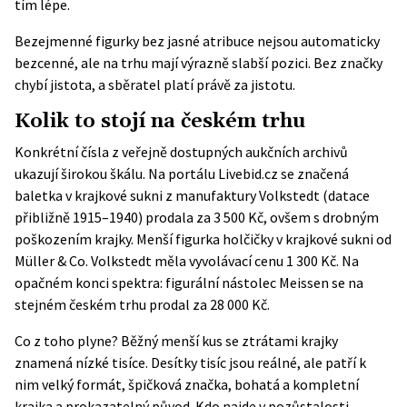
tím lépe.
Bezejmenné figurky bez jasné atribuce nejsou automaticky
bezcenné, ale na trhu mají výrazně slabší pozici. Bez značky
chybí jistota, a sběratel platí právě za jistotu.
Kolik to stojí na českém trhu
Konkrétní čísla z veřejně dostupných aukčních archivů
ukazují širokou škálu. Na portálu Livebid.cz se značená
baletka v krajkové sukni z manufaktury Volkstedt (datace
přibližně 1915–1940) prodala za 3 500 Kč, ovšem s drobným
poškozením krajky. Menší figurka holčičky v krajkové sukni od
Müller & Co. Volkstedt měla vyvolávací cenu 1 300 Kč. Na
opačném konci spektra: figurální nástolec Meissen se na
stejném českém trhu prodal za 28 000 Kč.
Co z toho plyne? Běžný menší kus se ztrátami krajky
znamená nízké tisíce. Desítky tisíc jsou reálné, ale patří k
nim velký formát, špičková značka, bohatá a kompletní
krajka a prokazatelný původ. Kdo najde v pozůstalosti