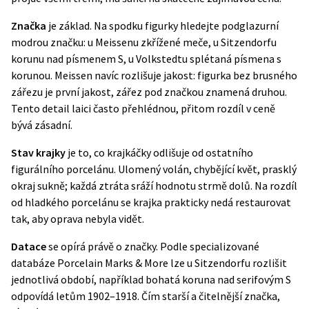
Značka
je základ. Na spodku figurky hledejte podglazurní
modrou značku: u Meissenu zkřížené meče, u Sitzendorfu
korunu nad písmenem S, u Volkstedtu splétaná písmena s
korunou. Meissen navíc rozlišuje jakost: figurka bez brusného
zářezu je první jakost, zářez pod značkou znamená druhou.
Tento detail laici často přehlédnou, přitom rozdíl v ceně
bývá zásadní.
Stav krajky
je to, co krajkáčky odlišuje od ostatního
figurálního porcelánu. Ulomený volán, chybějící květ, prasklý
okraj sukně; každá ztráta sráží hodnotu strmě dolů. Na rozdíl
od hladkého porcelánu se krajka prakticky nedá restaurovat
tak, aby oprava nebyla vidět.
Datace
se opírá právě o značky. Podle specializované
databáze Porcelain Marks & More lze u Sitzendorfu rozlišit
jednotlivá období, například bohatá koruna nad serifovým S
odpovídá letům 1902–1918. Čím starší a čitelnější značka,