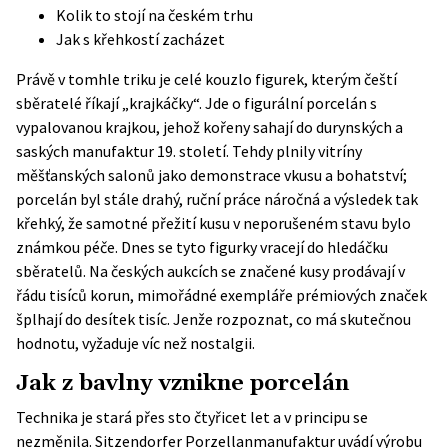
Kolik to stojí na českém trhu
Jak s křehkostí zacházet
Právě v tomhle triku je celé kouzlo figurek, kterým čeští
sběratelé říkají „krajkáčky“. Jde o figurální porcelán s
vypalovanou krajkou, jehož kořeny sahají do durynských a
saských manufaktur 19. století. Tehdy plnily vitríny
měšťanských salonů jako demonstrace vkusu a bohatství;
porcelán byl stále drahý, ruční práce náročná a výsledek tak
křehký, že samotné přežití kusu v neporušeném stavu bylo
známkou péče. Dnes se tyto figurky vracejí do hledáčku
sběratelů. Na českých aukcích se značené kusy prodávají v
řádu tisíců korun, mimořádné exempláře prémiových značek
šplhají do desítek tisíc. Jenže rozpoznat, co má skutečnou
hodnotu, vyžaduje víc než nostalgii.
Jak z bavlny vznikne porcelán
Technika je stará přes sto čtyřicet let a v principu se
nezměnila.
Sitzendorfer Porzellanmanufaktur
uvádí výrobu