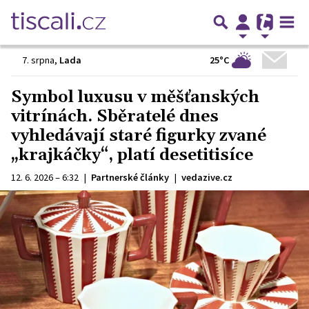
25°C
7. srpna
,
Lada
Symbol luxusu v měšťanských
vitrínách. Sběratelé dnes
vyhledávají staré figurky zvané
„krajkáčky“, platí desetitisíce
12. 6. 2026 – 6:32
|
Partnerské články
|
vedazive.cz