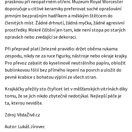
prasknou při neopatrném otření. Muzeum Royal Worcester
doporučuje u citlivé keramiky preferovat suché oprašování
jemným bezprašným hadříkem a měkkým štětcem do
členitých míst. Žádné drhnutí, žádná myčka, žádné agresivní
prostředky. Mokré čištění jen tam, kde není stopa po starých
opravách nebo zvedající se dekoraci.
Při přepravě platí železné pravidlo: držet oběma rukama
zespodu, nikdy ne za ruce figurky, nástroje nebo okraje krajky.
Pro převoz zabalit do kyselinově neutrálního papíru, obložit
bublinkovou fólií bez přímého lepení na povrch a uložit do
pevné krabice s bohatou výplní ze všech stran.
Krajkáčky přežily sto čtyřicet let v měšťanských vitrínách díky
tomu, že se jich nikdo zbytečně nedotýkal. Nejlepší péče je
ta, kterou nevidíte.
Zdroj:
VědaŽivě.cz
Autor:
Lukáš Jírovec