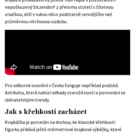
nepoškozený Sitzendorf z přelomu století s čitelnou
značkou, drží v rukou něco podstatně cennějšího než
průměrnou vitrínovou ozdobu.
Pro odborné ocenění v Česku funguje například pražská
Antikvita, která nabízí odhady starožitností a porovnání se
sběratelskými trendy.
Jak s křehkostí zacházet
Krajkáčka je porcelán na druhou; ke klasické křehkosti
figurky přidává ještě milimetrové krajkové výběžky, které