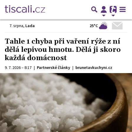
25°C
7. srpna
,
Lada
Tahle 1 chyba při vaření rýže z ní
dělá lepivou hmotu. Dělá ji skoro
každá domácnost
9. 7. 2026 – 8:17
|
Partnerské články
|
brunetavkuchyni.cz