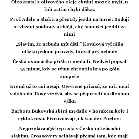
Oleokantal z olivového oleje chrání mozek myší, u
lidí zatím chybí důkaz
Proč Adele a Shakira přestaly jezdit na turné: Budují
si vlastní stadiony a chtějí, aby fanoušci jezdili za
nimi
„Slavím, že nebudu mít děti." Kovalová vyřešila
otázku jednou provždy, litovat prý nebude
Česká osmnáctka přišla o medaili. Nedvěd popsal
15 minut, kdy se týmu zhroutila hra po gólu
soupeře
Kreml už to ani netají. Otevřeně přiznal, že mír není
v dohledu. Rusy vyzývá, aby se připravili na dlouhou
válku
Barbora Bukovská sbírá medaile v horském kole i
cyklokrosu. Přirovnávají ji k van der Poelovi
Nejprodávanější typ auta v Česku má zásadní
slabinu. Crossovery selhávají přesně tam, kde mají