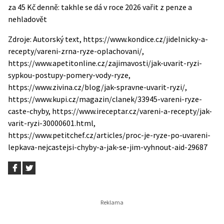
za 45 Kč denně: takhle se dá v roce 2026 vařit z penze a
nehladovět
Zdroje: Autorský text, https://www.kondice.cz/jidelnicky-a-
recepty/vareni-zrna-ryze-oplachovani/,
https://www.apetitonline.cz/zajimavosti/jak-uvarit-ryzi-
sypkou-postupy-pomery-vody-ryze,
https://www.zivina.cz/blog/jak-spravne-uvarit-ryzi/,
https://www.kupi.cz/magazin/clanek/33945-vareni-ryze-
caste-chyby, https://www.ireceptar.cz/vareni-a-recepty/jak-
varit-ryzi-30000601.html,
https://www.petitchef.cz/articles/proc-je-ryze-po-uvareni-
lepkava-nejcastejsi-chyby-a-jak-se-jim-vyhnout-aid-29687