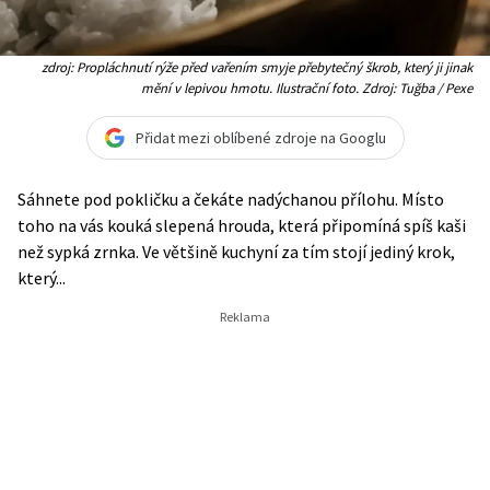
zdroj: Propláchnutí rýže před vařením smyje přebytečný škrob, který ji jinak
mění v lepivou hmotu. Ilustrační foto. Zdroj: Tuğba / Pexe
Přidat mezi oblíbené zdroje na Googlu
Sáhnete pod pokličku a čekáte nadýchanou přílohu. Místo
toho na vás kouká slepená hrouda, která připomíná spíš kaši
než sypká zrnka. Ve většině kuchyní za tím stojí jediný krok,
který...