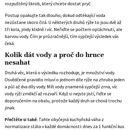
rozpuštěný škrob, který chcete dostat pryč.
Postup opakujte tak dlouho, dokud odtékající voda
nezůstane skoro čirá. U některých druhů rýže to jsou dvě až
tři kola, jindy klidně i víc. Neřiďte se počtem opláchnutí, ale
barvou vody. Čím je průzračnější, tím sypčejší výsledek vás
čeká.
Kolik dát vody a proč do hrnce
nesahat
Druhá věc, která o výsledku rozhoduje, je množství vody.
Osvědčené pravidlo mluví o jednom díle rýže na zhruba jeden
a půl až dva díly vody. Míň vody znamená sypčejší zrna, víc
vody rýži změkčí až rozvaří. Když si nejste jistí, řiďte se
doporučením na obalu, protože každý druh se chová trochu
jinak.
Přečtěte si také:
Tahle obyčejná kuchyňská váha z
normalizace stála v každé domácnosti: dnes za 1 funkční kus