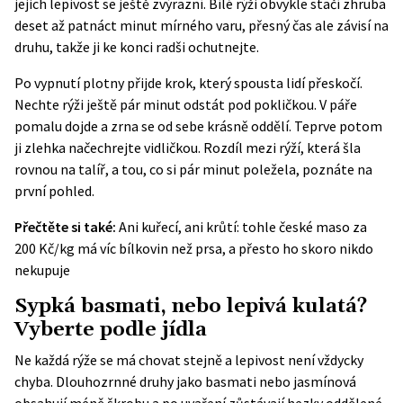
jejich lepivost se ještě zvýrazní. Bílé rýži obvykle stačí zhruba
deset až patnáct minut mírného varu, přesný čas ale závisí na
druhu, takže ji ke konci radši ochutnejte.
Po vypnutí plotny přijde krok, který spousta lidí přeskočí.
Nechte rýži ještě pár minut odstát pod pokličkou. V páře
pomalu dojde a zrna se od sebe krásně oddělí. Teprve potom
ji zlehka načechrejte vidličkou. Rozdíl mezi rýží, která šla
rovnou na talíř, a tou, co si pár minut poležela, poznáte na
první pohled.
Přečtěte si také:
Ani kuřecí, ani krůtí: tohle české maso za
200 Kč/kg má víc bílkovin než prsa, a přesto ho skoro nikdo
nekupuje
Sypká basmati, nebo lepivá kulatá?
Vyberte podle jídla
Ne každá rýže se má chovat stejně a lepivost není vždycky
chyba. Dlouhozrnné druhy jako basmati nebo jasmínová