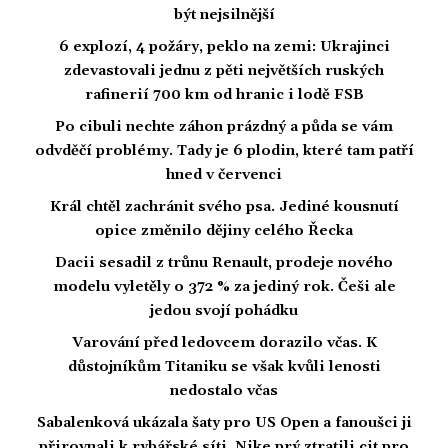
být nejsilnější
6 explozí, 4 požáry, peklo na zemi: Ukrajinci
zdevastovali jednu z pěti největších ruských
rafinerií 700 km od hranic i lodě FSB
Po cibuli nechte záhon prázdný a půda se vám
odvděčí problémy. Tady je 6 plodin, které tam patří
hned v červenci
Král chtěl zachránit svého psa. Jediné kousnutí
opice změnilo dějiny celého Řecka
Dacii sesadil z trůnu Renault, prodeje nového
modelu vyletěly o 372 % za jediný rok. Češi ale
jedou svojí pohádku
Varování před ledovcem dorazilo včas. K
důstojníkům Titaniku se však kvůli lenosti
nedostalo včas
Sabalenková ukázala šaty pro US Open a fanoušci ji
přirovnali k rybářské síti. Nike prý ztratili cit pro