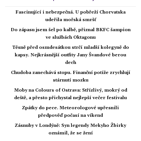
Fascinující i nebezpečná. U pobřeží Chorvatska
udeřila mořská smršť
Do zápasu jsem šel po kalbě, přiznal BKFC šampion
ve službách Oktagonu
Těsně před osmdesátkou strčí mladší kolegyně do
kapsy. Nejkrásnější outfity Jany Švandové berou
dech
Chudoba zanechává stopu. Finanční potíže zrychlují
stárnutí mozku
Moby na Colours of Ostrava: Střízlivý, mokrý od
deště, a přesto přichystal nejlepší večer festivalu
Zpátky do pece. Meteorologové upřesnili
předpověď počasí na víkend
Zásnuby v Londýně: Syn legendy Mekyho Žbirky
oznámil, že se žení