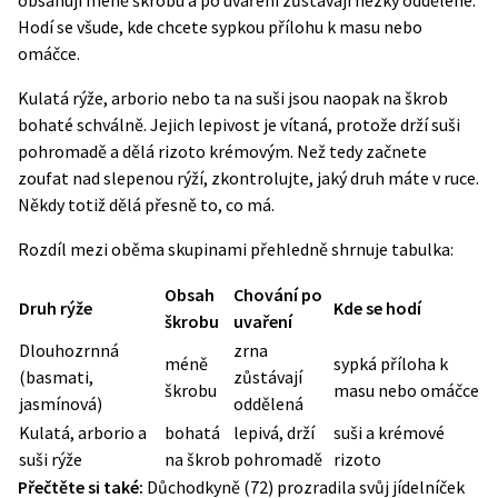
obsahují méně škrobu a po uvaření zůstávají hezky oddělené.
Hodí se všude, kde chcete sypkou přílohu k masu nebo
omáčce.
Kulatá rýže, arborio nebo ta na suši jsou naopak na škrob
bohaté schválně. Jejich lepivost je vítaná, protože drží suši
pohromadě a dělá rizoto krémovým. Než tedy začnete
zoufat nad slepenou rýží, zkontrolujte, jaký druh máte v ruce.
Někdy totiž dělá přesně to, co má.
Rozdíl mezi oběma skupinami přehledně shrnuje tabulka:
Obsah
Chování po
Druh rýže
Kde se hodí
škrobu
uvaření
Dlouhozrnná
zrna
méně
sypká příloha k
(basmati,
zůstávají
škrobu
masu nebo omáčce
jasmínová)
oddělená
Kulatá, arborio a
bohatá
lepivá, drží
suši a krémové
suši rýže
na škrob
pohromadě
rizoto
Přečtěte si také:
Důchodkyně (72) prozradila svůj jídelníček