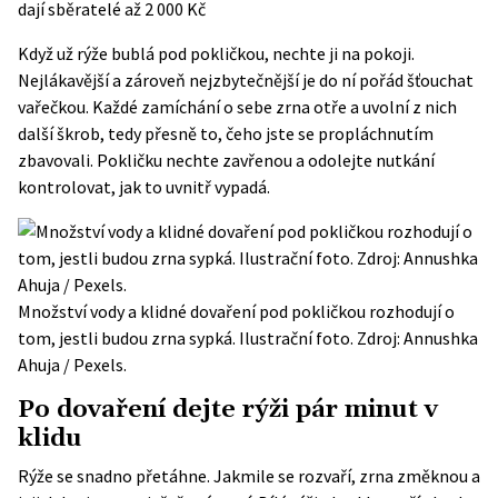
dají sběratelé až 2 000 Kč
Když už rýže bublá pod pokličkou, nechte ji na pokoji.
Nejlákavější a zároveň nejzbytečnější je do ní pořád šťouchat
vařečkou. Každé zamíchání o sebe zrna otře a uvolní z nich
další škrob, tedy přesně to, čeho jste se propláchnutím
zbavovali. Pokličku nechte zavřenou a odolejte nutkání
kontrolovat, jak to uvnitř vypadá.
Množství vody a klidné dovaření pod pokličkou rozhodují o
tom, jestli budou zrna sypká. Ilustrační foto. Zdroj: Annushka
Ahuja / Pexels.
Po dovaření dejte rýži pár minut v
klidu
Rýže se snadno přetáhne. Jakmile se rozvaří, zrna změknou a