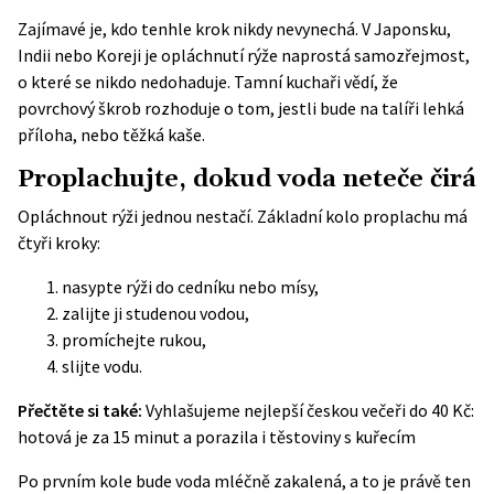
Zajímavé je, kdo tenhle krok nikdy nevynechá. V Japonsku,
Indii nebo Koreji je opláchnutí rýže naprostá samozřejmost,
o které se nikdo nedohaduje. Tamní kuchaři vědí, že
povrchový škrob rozhoduje o tom, jestli bude na talíři lehká
příloha, nebo těžká kaše.
Proplachujte, dokud voda neteče čirá
Opláchnout rýži jednou nestačí. Základní kolo proplachu má
čtyři kroky:
nasypte rýži do cedníku nebo mísy,
zalijte ji studenou vodou,
promíchejte rukou,
slijte vodu.
Přečtěte si také:
Vyhlašujeme nejlepší českou večeři do 40 Kč:
hotová je za 15 minut a porazila i těstoviny s kuřecím
Po prvním kole bude voda mléčně zakalená, a to je právě ten