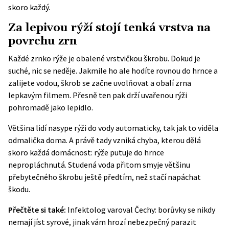
skoro každý.
Za lepivou rýží stojí tenká vrstva na
povrchu zrn
Každé zrnko rýže je obalené vrstvičkou škrobu. Dokud je
suché, nic se neděje. Jakmile ho ale hodíte rovnou do hrnce a
zalijete vodou, škrob se začne uvolňovat a obalí zrna
lepkavým filmem. Přesně ten pak drží uvařenou rýži
pohromadě jako lepidlo.
Většina lidí nasype rýži do vody automaticky, tak jak to viděla
odmalička doma. A právě tady vzniká chyba, kterou dělá
skoro každá domácnost: rýže putuje do hrnce
nepropláchnutá. Studená voda přitom smyje většinu
přebytečného škrobu ještě předtím, než stačí napáchat
škodu.
Přečtěte si také:
Infektolog varoval Čechy: borůvky se nikdy
nemají jíst syrové, jinak vám hrozí nebezpečný parazit