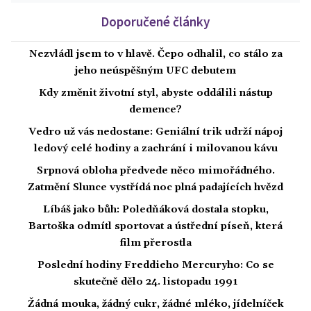
Doporučené články
Nezvládl jsem to v hlavě. Čepo odhalil, co stálo za
jeho neúspěšným UFC debutem
Kdy změnit životní styl, abyste oddálili nástup
demence?
Vedro už vás nedostane: Geniální trik udrží nápoj
ledový celé hodiny a zachrání i milovanou kávu
Srpnová obloha předvede něco mimořádného.
Zatmění Slunce vystřídá noc plná padajících hvězd
Líbáš jako bůh: Poledňáková dostala stopku,
Bartoška odmítl sportovat a ústřední píseň, která
film přerostla
Poslední hodiny Freddieho Mercuryho: Co se
skutečně dělo 24. listopadu 1991
Žádná mouka, žádný cukr, žádné mléko, jídelníček