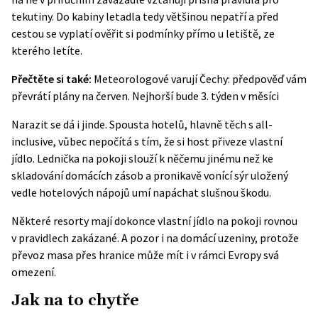
tekutiny. Do kabiny letadla tedy většinou nepatří a před
cestou se vyplatí ověřit si podmínky přímo u letiště, ze
kterého letíte.
Přečtěte si také:
Meteorologové varují Čechy: předpověď vám
převrátí plány na červen. Nejhorší bude 3. týden v měsíci
Narazit se dá i jinde. Spousta hotelů, hlavně těch s all-
inclusive, vůbec nepočítá s tím, že si host přiveze vlastní
jídlo. Lednička na pokoji slouží k něčemu jinému než ke
skladování domácích zásob a pronikavě vonící sýr uložený
vedle hotelových nápojů umí napáchat slušnou škodu.
Některé resorty mají dokonce vlastní jídlo na pokoji rovnou
v pravidlech zakázané. A pozor i na domácí uzeniny, protože
převoz masa přes hranice může mít i v rámci Evropy svá
omezení.
Jak na to chytře