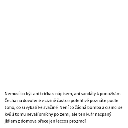
Nemusí to být ani trička s nápisem, ani sandály k ponožkám.
Čecha na dovolené v cizině často spolehlivě poznáte podle
toho, co si vybalí ke svačině. Není to žádná bomba a cizinci se
kvůli tomu nevalí smíchy po zemi, ale ten kufr nacpaný
jídlem z domova přece jen leccos prozradí.