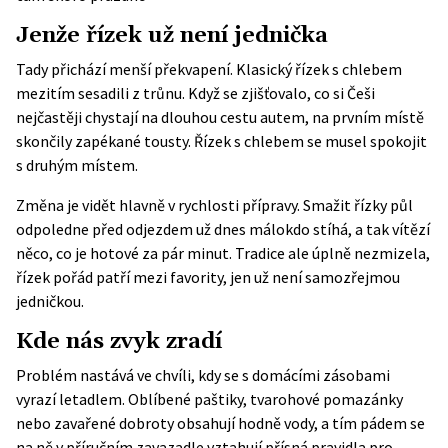
Jenže řízek už není jednička
Tady přichází menší překvapení. Klasický řízek s chlebem
mezitím sesadili z trůnu. Když se zjišťovalo, co si Češi
nejčastěji chystají na dlouhou cestu autem, na prvním místě
skončily zapékané tousty. Řízek s chlebem se musel spokojit
s druhým místem.
Změna je vidět hlavně v rychlosti přípravy. Smažit řízky půl
odpoledne před odjezdem už dnes málokdo stíhá, a tak vítězí
něco, co je hotové za pár minut. Tradice ale úplně nezmizela,
řízek pořád patří mezi favority, jen už není samozřejmou
jedničkou.
Kde nás zvyk zradí
Problém nastává ve chvíli, kdy se s domácími zásobami
vyrazí letadlem. Oblíbené paštiky, tvarohové pomazánky
nebo zavařené dobroty obsahují hodně vody, a tím pádem se
na ně v příručním zavazadle vztahují přísná pravidla pro