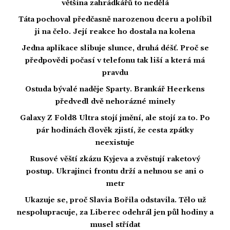
většina zahrádkářů to nedělá
Táta pochoval předčasně narozenou dceru a políbil
ji na čelo. Její reakce ho dostala na kolena
Jedna aplikace slibuje slunce, druhá déšť. Proč se
předpovědi počasí v telefonu tak liší a která má
pravdu
Ostuda bývalé naděje Sparty. Brankář Heerkens
předvedl dvě nehorázné minely
Galaxy Z Fold8 Ultra stojí jmění, ale stojí za to. Po
pár hodinách člověk zjistí, že cesta zpátky
neexistuje
Rusové věští zkázu Kyjeva a zvěstují raketový
postup. Ukrajinci frontu drží a nehnou se ani o
metr
Ukazuje se, proč Slavia Bořila odstavila. Tělo už
nespolupracuje, za Liberec odehrál jen půl hodiny a
musel střídat