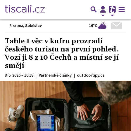
16°C
8. srpna
,
Soběslav
Tahle 1 věc v kufru prozradí
českého turistu na první pohled.
Vozí ji 8 z 10 Čechů a místní se jí
smějí
8. 6. 2026 – 10:18
|
Partnerské články
|
outdoortipy.cz