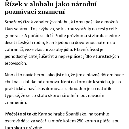
Řízek v alobalu jako národní
poznávací znamení
Smažený řízek zabalený v chlebu, k tomu paštika a možná
i kus salámu. To je výbava, se kterou vyrážely na cesty celé
generace. A pořád se drží. Podle průzkumu si zhruba sedm z
deseti českých rodin, které jedou na dovolenou autem do
zahraničí, veze vlastní zásoby jídla. Hlavní důvod je
jednoduchý: chtějí ušetřit a nepřeplácet jídlo v turistických
letoviscích.
Mnozí to navíc berou jako jistotu, že jim a hlavně dětem bude
chutnat i daleko od domova. Není na tom nic k smíchu, je to
praktické a navíc kus domova s sebou. Jen je to natolik
typické, že se to stalo skoro národním poznávacím
znamením.
Přečtěte si také:
Kam se hrabe Španělsko, na tomhle
ostrově dáte za večeři u moře kolem 250 korun a pláže jsou
tam skoro prázdné