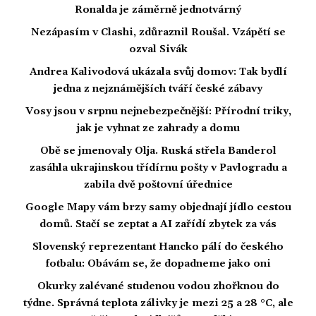
Ronalda je záměrně jednotvárný
Nezápasím v Clashi, zdůraznil Roušal. Vzápětí se
ozval Sivák
Andrea Kalivodová ukázala svůj domov: Tak bydlí
jedna z nejznámějších tváří české zábavy
Vosy jsou v srpnu nejnebezpečnější: Přírodní triky,
jak je vyhnat ze zahrady a domu
Obě se jmenovaly Olja. Ruská střela Banderol
zasáhla ukrajinskou třídírnu pošty v Pavlogradu a
zabila dvě poštovní úřednice
Google Mapy vám brzy samy objednají jídlo cestou
domů. Stačí se zeptat a AI zařídí zbytek za vás
Slovenský reprezentant Hancko pálí do českého
fotbalu: Obávám se, že dopadneme jako oni
Okurky zalévané studenou vodou zhořknou do
týdne. Správná teplota zálivky je mezi 25 a 28 °C, ale