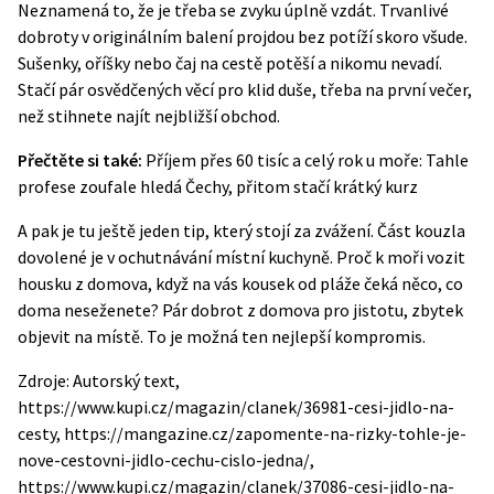
Neznamená to, že je třeba se zvyku úplně vzdát. Trvanlivé
dobroty v originálním balení projdou bez potíží skoro všude.
Sušenky, oříšky nebo čaj na cestě potěší a nikomu nevadí.
Stačí pár osvědčených věcí pro klid duše, třeba na první večer,
než stihnete najít nejbližší obchod.
Přečtěte si také:
Příjem přes 60 tisíc a celý rok u moře: Tahle
profese zoufale hledá Čechy, přitom stačí krátký kurz
A pak je tu ještě jeden tip, který stojí za zvážení. Část kouzla
dovolené je v ochutnávání místní kuchyně. Proč k moři vozit
housku z domova, když na vás kousek od pláže čeká něco, co
doma neseženete? Pár dobrot z domova pro jistotu, zbytek
objevit na místě. To je možná ten nejlepší kompromis.
Zdroje: Autorský text,
https://www.kupi.cz/magazin/clanek/36981-cesi-jidlo-na-
cesty, https://mangazine.cz/zapomente-na-rizky-tohle-je-
nove-cestovni-jidlo-cechu-cislo-jedna/,
https://www.kupi.cz/magazin/clanek/37086-cesi-jidlo-na-