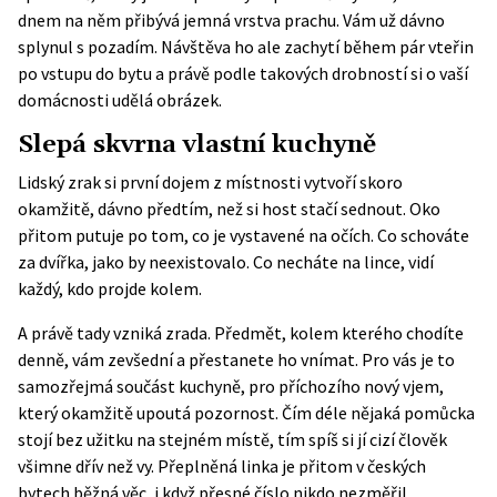
dnem na něm přibývá jemná vrstva prachu. Vám už dávno
splynul s pozadím. Návštěva ho ale zachytí během pár vteřin
po vstupu do bytu a právě podle takových drobností si o vaší
domácnosti udělá obrázek.
Slepá skvrna vlastní kuchyně
Lidský zrak si první dojem z místnosti vytvoří skoro
okamžitě, dávno předtím, než si host stačí sednout. Oko
přitom putuje po tom, co je vystavené na očích. Co schováte
za dvířka, jako by neexistovalo. Co necháte na lince, vidí
každý, kdo projde kolem.
A právě tady vzniká zrada. Předmět, kolem kterého chodíte
denně, vám zevšední a přestanete ho vnímat. Pro vás je to
samozřejmá součást kuchyně, pro příchozího nový vjem,
který okamžitě upoutá pozornost. Čím déle nějaká pomůcka
stojí bez užitku na stejném místě, tím spíš si jí cizí člověk
všimne dřív než vy. Přeplněná linka je přitom v českých
bytech běžná věc, i když přesné číslo nikdo nezměřil.