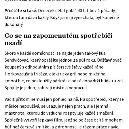
Přečtěte si také:
Dědeček dělal guláš 40 let bez 1 přísady,
kterou tam dává každý. Když jsem ji vynechala, byl konečně
dokonalý
Co se na zapomenutém spotřebiči
usadí
Skoro v každé domácnosti se najde jeden takový kus.
Sendvičovač, který oprášíte jednou za půl roku. Odšťavňovač
koupený s odhodláním pít čerstvé šťávy každé ráno.
Horkovzdušná fritéza, elektrický gril nebo mixér na
smoothie, co posloužily párkrát a od té doby drží hlídku u zdi.
Spojuje je jedno, zabírají místo a nepracují.
Vadit přitom nemusí jen pohled na ně. Na spotřebiči, který se
měsíce nepoužívá, se usazuje nejen prach, ale i jemná
mastnota, kterou do vzduchu rozptyluje každé smažení.
Společně vytvoří lepkavý film, jenž se po čase otírá mnohem
hůř než čerstvé smítko, a z drobnosti je rázem práce navíc.