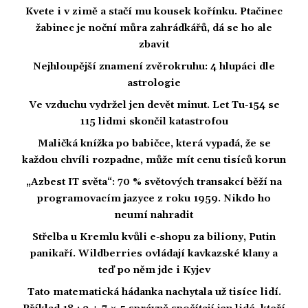
Kvete i v zimě a stačí mu kousek kořínku. Ptačinec
žabinec je noční můra zahrádkářů, dá se ho ale
zbavit
Nejhloupější znamení zvěrokruhu: 4 hlupáci dle
astrologie
Ve vzduchu vydržel jen devět minut. Let Tu-154 se
115 lidmi skončil katastrofou
Maličká knížka po babičce, která vypadá, že se
každou chvíli rozpadne, může mít cenu tisíců korun
„Azbest IT světa“: 70 % světových transakcí běží na
programovacím jazyce z roku 1959. Nikdo ho
neumí nahradit
Střelba u Kremlu kvůli e-shopu za biliony, Putin
panikaří. Wildberries ovládají kavkazské klany a
teď po něm jde i Kyjev
Tato matematická hádanka nachytala už tisíce lidí.