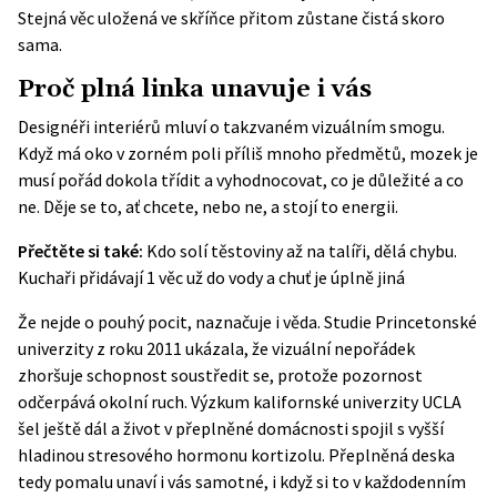
Stejná věc uložená ve skříňce přitom zůstane čistá skoro
sama.
Proč plná linka unavuje i vás
Designéři interiérů mluví o takzvaném vizuálním smogu.
Když má oko v zorném poli příliš mnoho předmětů, mozek je
musí pořád dokola třídit a vyhodnocovat, co je důležité a co
ne. Děje se to, ať chcete, nebo ne, a stojí to energii.
Přečtěte si také:
Kdo solí těstoviny až na talíři, dělá chybu.
Kuchaři přidávají 1 věc už do vody a chuť je úplně jiná
Že nejde o pouhý pocit, naznačuje i věda. Studie Princetonské
univerzity z roku 2011 ukázala, že vizuální nepořádek
zhoršuje schopnost soustředit se, protože pozornost
odčerpává okolní ruch. Výzkum kalifornské univerzity UCLA
šel ještě dál a život v přeplněné domácnosti spojil s vyšší
hladinou stresového hormonu kortizolu. Přeplněná deska
tedy pomalu unaví i vás samotné, i když si to v každodenním