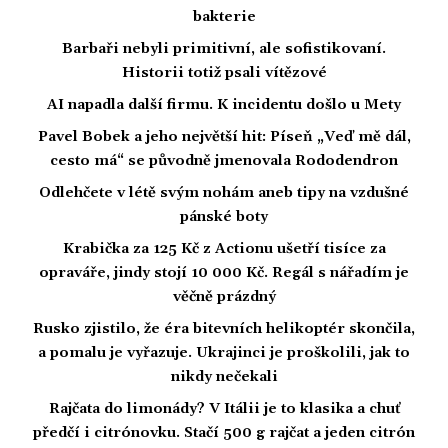
bakterie
Barbaři nebyli primitivní, ale sofistikovaní.
Historii totiž psali vítězové
AI napadla další firmu. K incidentu došlo u Mety
Pavel Bobek a jeho největší hit: Píseň „Veď mě dál,
cesto má“ se původně jmenovala Rododendron
Odlehčete v létě svým nohám aneb tipy na vzdušné
pánské boty
Krabička za 125 Kč z Actionu ušetří tisíce za
opraváře, jindy stojí 10 000 Kč. Regál s nářadím je
věčně prázdný
Rusko zjistilo, že éra bitevních helikoptér skončila,
a pomalu je vyřazuje. Ukrajinci je proškolili, jak to
nikdy nečekali
Rajčata do limonády? V Itálii je to klasika a chuť
předčí i citrónovku. Stačí 500 g rajčat a jeden citrón