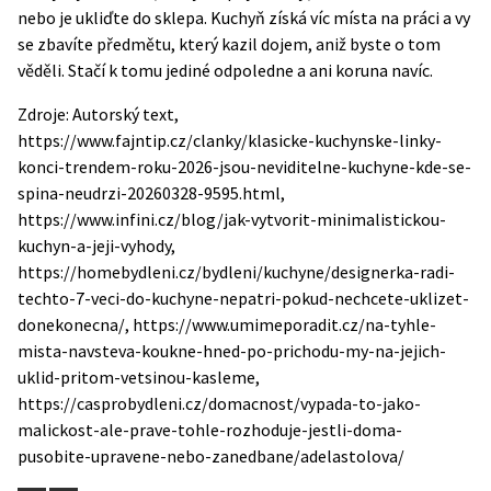
nebo je ukliďte do sklepa. Kuchyň získá víc místa na práci a vy
se zbavíte předmětu, který kazil dojem, aniž byste o tom
věděli. Stačí k tomu jediné odpoledne a ani koruna navíc.
Zdroje: Autorský text,
https://www.fajntip.cz/clanky/klasicke-kuchynske-linky-
konci-trendem-roku-2026-jsou-neviditelne-kuchyne-kde-se-
spina-neudrzi-20260328-9595.html,
https://www.infini.cz/blog/jak-vytvorit-minimalistickou-
kuchyn-a-jeji-vyhody,
https://homebydleni.cz/bydleni/kuchyne/designerka-radi-
techto-7-veci-do-kuchyne-nepatri-pokud-nechcete-uklizet-
donekonecna/, https://www.umimeporadit.cz/na-tyhle-
mista-navsteva-koukne-hned-po-prichodu-my-na-jejich-
uklid-pritom-vetsinou-kasleme,
https://casprobydleni.cz/domacnost/vypada-to-jako-
malickost-ale-prave-tohle-rozhoduje-jestli-doma-
pusobite-upravene-nebo-zanedbane/adelastolova/