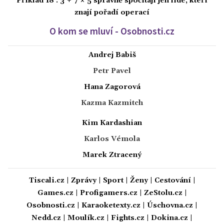
Příklad 18 : 3 + 7 × 5 správně spočítají jen lidé, kteří
znají pořadí operací
O kom se mluví - Osobnosti.cz
Andrej Babiš
Petr Pavel
Hana Zagorová
Kazma Kazmitch
Kim Kardashian
Karlos Vémola
Marek Ztracený
Tiscali.cz
|
Zprávy
|
Sport
|
Ženy
|
Cestování
|
Games.cz
|
Profigamers.cz
|
ZeStolu.cz
|
Osobnosti.cz
|
Karaoketexty.cz
|
Úschovna.cz
|
Nedd.cz
|
Moulík.cz
|
Fights.cz
|
Dokina.cz
|