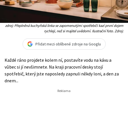
zdroj: Přeplněná kuchyňská linka se zapomenutými spotřebiči kazí první dojem
rychleji, než si majitel uvědomí. Ilustrační foto. Zdroj:
Přidat mezi oblíbené zdroje na Googlu
Každé ráno projdete kolem ní, postavíte vodu na kávu a
vůbec si jí nevšimnete. Na kraji pracovní desky stojí
spotřebič, který jste naposledy zapnuli někdy loni, a den za
dnem...