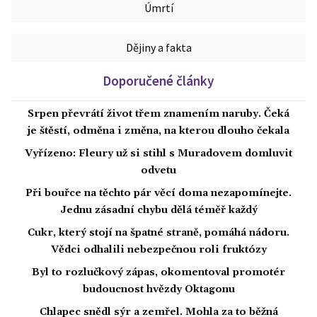
Úmrtí
Dějiny a fakta
Doporučené články
Srpen převrátí život třem znamením naruby. Čeká
je štěstí, odměna i změna, na kterou dlouho čekala
Vyřízeno: Fleury už si stihl s Muradovem domluvit
odvetu
Při bouřce na těchto pár věcí doma nezapomínejte.
Jednu zásadní chybu dělá téměř každý
Cukr, který stojí na špatné straně, pomáhá nádoru.
Vědci odhalili nebezpečnou roli fruktózy
Byl to rozlučkový zápas, okomentoval promotér
budoucnost hvězdy Oktagonu
Chlapec snědl sýr a zemřel. Mohla za to běžná