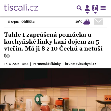
19°C
6. srpna
,
Oldřiška
Tahle 1 zaprášená pomůcka u
kuchyňské linky kazí dojem za 5
vteřin. Má ji 8 z 10 Čechů a netuší
to
15. 6. 2026 – 5:44
|
Partnerské články
|
brunetavkuchyni.cz