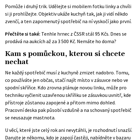
Pomůže i druhý trik. Udělejte si mobilem fotku linky a chvíli
si ji prohlížejte. Objektiv ukáže kuchyň tak, jak ji vidí někdo
zvenčí, a ten zapomenutý spotřebič na ní vyskočí jako první.
Přečtěte si také:
Tenhle hrnec z ČSSR stál 95 Kčs. Dnes se
prodává na aukcích až za 3 500 Kč. Nemáte ho doma?
Kam s pomůckou, kterou si chcete
nechat
Ne každý spotřebič musí z kuchyně zmizet nadobro. Tomu,
co používáte jen občas, stačí najít místo v zásuvce nebo ve
spodní skříňce. Kdo zrovna plánuje novou linku, může pro
techniku vyčlenit uzavřenou skříňku se zásuvkou uvnitř, kde
přístroje zůstanou zapojené a přitom mimo dohled.
Pracovní deska pak působí vzdušně a na schovaný spotřebič
se neusazuje mastnota.
U věcí, které jste celý rok ani nevytáhli, je rozhodnutí snazší.
Darujte je někomu, kdo je zapojí častěji, nabídněte v bazaru