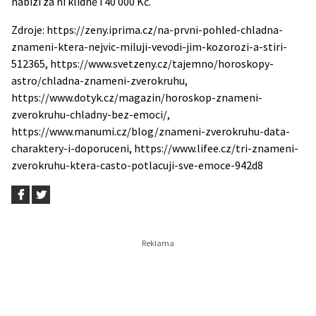
nabízí za ni klidně i 40 000 Kč
.
Zdroje: https://zeny.iprima.cz/na-prvni-pohled-chladna-
znameni-ktera-nejvic-miluji-vevodi-jim-kozorozi-a-stiri-
512365, https://www.svetzeny.cz/tajemno/horoskopy-
astro/chladna-znameni-zverokruhu,
https://www.dotyk.cz/magazin/horoskop-znameni-
zverokruhu-chladny-bez-emoci/,
https://www.manumi.cz/blog/znameni-zverokruhu-data-
charaktery-i-doporuceni, https://www.lifee.cz/tri-znameni-
zverokruhu-ktera-casto-potlacuji-sve-emoce-942d8