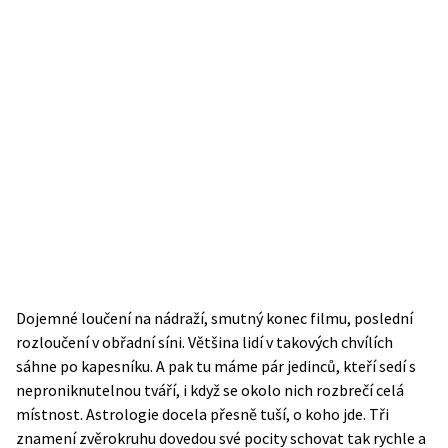
Dojemné loučení na nádraží, smutný konec filmu, poslední
rozloučení v obřadní síni. Většina lidí v takových chvílích
sáhne po kapesníku. A pak tu máme pár jedinců, kteří sedí s
neproniknutelnou tváří, i když se okolo nich rozbrečí celá
místnost. Astrologie docela přesně tuší, o koho jde. Tři
znamení zvěrokruhu dovedou své pocity schovat tak rychle a