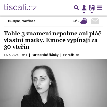
33°C
10. srpna
,
Vavřinec
Tahle 3 znamení nepohne ani pláč
vlastní matky. Emoce vypínají za
30 vteřin
14. 6. 2026 – 7:51
|
Partnerské články
|
extrafit.cz