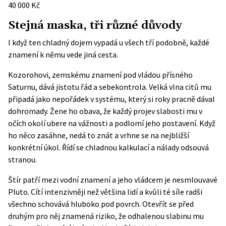
40 000 Kč
Stejná maska, tři různé důvody
I když ten chladný dojem vypadá u všech tří podobně, každé
znamení k němu vede jiná cesta.
Kozorohovi, zemskému znamení pod vládou přísného
Saturnu, dává jistotu řád a sebekontrola. Velká vlna citů mu
připadá jako nepořádek v systému, který si roky pracně dával
dohromady. Žene ho obava, že každý projev slabosti mu v
očích okolí ubere na vážnosti a podlomí jeho postavení. Když
ho něco zasáhne, nedá to znát a vrhne se na nejbližší
konkrétní úkol. Řídí se chladnou kalkulací a nálady odsouvá
stranou.
Štír patří mezi vodní znamení a jeho vládcem je nesmlouvavé
Pluto. Cítí intenzivněji než většina lidí a kvůli té síle radši
všechno schovává hluboko pod povrch. Otevřít se před
druhým pro něj znamená riziko, že odhalenou slabinu mu