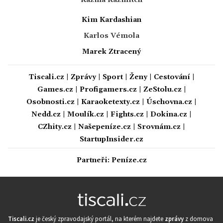
Kazma Kazmitch
Kim Kardashian
Karlos Vémola
Marek Ztracený
Tiscali.cz
|
Zprávy
|
Sport
|
Ženy
|
Cestování
|
Games.cz
|
Profigamers.cz
|
ZeStolu.cz
|
Osobnosti.cz
|
Karaoketexty.cz
|
Úschovna.cz
|
Nedd.cz
|
Moulík.cz
|
Fights.cz
|
Dokina.cz
|
CZhity.cz
|
Našepeníze.cz
|
Srovnám.cz
|
StartupInsider.cz
Partneři:
Peníze.cz
Tiscali.cz
je český zpravodajský portál, na kterém najdete
zprávy
z domova