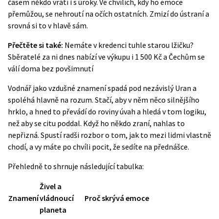
časem někdo vrátí i s úroky. Ve chvílích, kdy ho emoce
přemůžou, se nehroutí na očích ostatních. Zmizí do ústraní a
srovná si to v hlavě sám.
Přečtěte si také:
Nemáte v kredenci tuhle starou lžičku?
Sběratelé za ni dnes nabízí ve výkupu i 1 500 Kč a Čechům se
válí doma bez povšimnutí
Vodnář jako vzdušné znamení spadá pod nezávislý Uran a
spoléhá hlavně na rozum. Stačí, aby v něm něco silnějšího
hrklo, a hned to převádí do roviny úvah a hledá v tom logiku,
než aby se citu poddal. Když ho někdo zraní, nahlas to
nepřizná. Spustí radši rozbor o tom, jak to mezi lidmi vlastně
chodí, a vy máte po chvíli pocit, že sedíte na přednášce.
Přehledně to shrnuje následující tabulka:
Živel a
Znamení
vládnoucí
Proč skrývá emoce
planeta