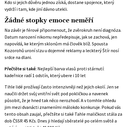
Kdo si jejich důvěru jednou získá, dostane spojence, který
vydrží i tam, kde jiní dávno utekli.
Žádné stopky emoce neměří
Na závěr je férové připomenout, že zvěrokruh není diagnóza.
Datum narození nikomu nepředepisuje, jak se zachová, jen
napovídá, ke kterým sklonům má člověk blíž. Spousta
Kozorohů uroní slzu u dojemné reklamy a leckterý Štír nosí
srdce na dlani.
Přečtěte si také:
Nejlepší barva vlasů proti stárnutí:
kadeřnice radí 1 odstín, který ubere i 10 let
Tihle lidé prožívají často intenzivněji než jejich okolí. Jen se
naučili držet svůj vnitřní svět pod pokličkou a navenek
působit, že je hned tak něco nerozhodí. A v tomhle ohledu
jim mezi dvanácti znameními málokdo konkuruje.
Pokud vás
tento obsah zaujal, přečtěte si také
Tahle maličkost stála za
dob ČSSR 45 Kčs. Dnes ji hledají sběratelé po celém světě a