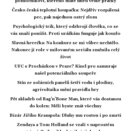
pomocníkovi, kterého máte hned vedle pračky
Česko česká teplotní houpačka: Nejdřív rozpálená
pec, pak najednou ostrý zlom
Psychologický trik, který odzbrojí člověka, co se
vás snaží ponížit. Proti urážkám funguje jak kouzlo
Slavná herečka: Na konkurz se mi vůbec nechtělo.
Nakonec jí role v milovaném seriálu změnila celý
život
UFC s Procházkou v Praze? Kincl pro samuraje
našel potenciálního soupeře
Stín ze solárních panelů šetří vodu i plodiny,
agrivoltaika mění pravidla hry
Pět skladeb od Rag’n’Bone Man, které vás dostanou
do kolen: Měli byste znát všechny
Bizár Jiřího Krampola: Dluhy mu rostou i po smrti
Zendaya a Tom Holland se vzali v naprostém