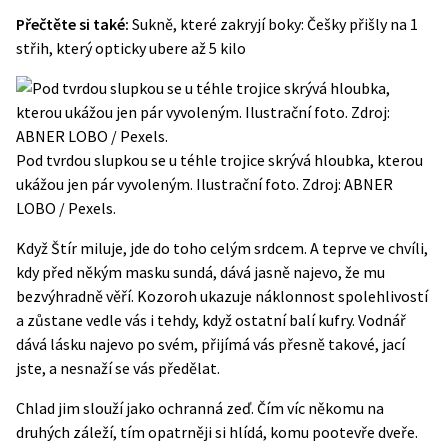
Přečtěte si také:
Sukně, které zakryjí boky: Češky přišly na 1
střih, který opticky ubere až 5 kilo
Pod tvrdou slupkou se u téhle trojice skrývá hloubka, kterou
ukážou jen pár vyvoleným. Ilustrační foto. Zdroj: ABNER
LOBO / Pexels.
Když Štír miluje, jde do toho celým srdcem. A teprve ve chvíli,
kdy před někým masku sundá, dává jasně najevo, že mu
bezvýhradně věří. Kozoroh ukazuje náklonnost spolehlivostí
a zůstane vedle vás i tehdy, když ostatní balí kufry. Vodnář
dává lásku najevo po svém, přijímá vás přesně takové, jací
jste, a nesnaží se vás předělat.
Chlad jim slouží jako ochranná zeď. Čím víc někomu na
druhých záleží, tím opatrněji si hlídá, komu pootevře dveře.