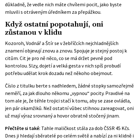
důkladně, že vedle nich máte chvílemi pocit, jako byste
mluvili s otráveným úředníkem za přepážkou.
Když ostatní popotahují, oni
zůstanou v klidu
Kozoroh, Vodnář a Štír se v žebříčcích nejchladnějších
znamení objevují znovu a znovu. Spojuje je stejný postoj k
citům. Cit je pro ně něco, co se má držet pevně pod
kontrolou. Slzy, dojetí a velká gesta v nich spíš probudí
potřebu udělat krok dozadu než někoho obejmout.
Číslo z titulku berte s nadhledem, žádné stopky samozřejmě
neměří, za jak dlouho někomu „vypnou“ pocity. Pravdivé na
tom ale je, že téhle trojici stačí k tomu, aby se zase ovládla,
jen pár okamžiků. Než ostatní vůbec stihnou zareagovat, oni
už mají výraz srovnaný a hovor obratně stočený jinam.
Přečtěte si také:
Tahle maličkost stála za dob ČSSR 45 Kčs.
Dnes ji hledají sběratelé po celém světě a nabízí za ni klidně i