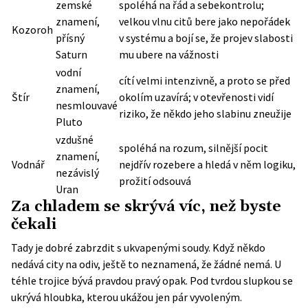
zemské
spoléhá na řád a sebekontrolu;
znamení,
velkou vlnu citů bere jako nepořádek
Kozoroh
přísný
v systému a bojí se, že projev slabosti
Saturn
mu ubere na vážnosti
vodní
cítí velmi intenzivně, a proto se před
znamení,
Štír
okolím uzavírá; v otevřenosti vidí
nesmlouvavé
riziko, že někdo jeho slabinu zneužije
Pluto
vzdušné
spoléhá na rozum, silnější pocit
znamení,
Vodnář
nejdřív rozebere a hledá v něm logiku,
nezávislý
prožití odsouvá
Uran
Za chladem se skrývá víc, než byste
čekali
Tady je dobré zabrzdit s ukvapenými soudy. Když někdo
nedává city na odiv, ještě to neznamená, že žádné nemá. U
téhle trojice bývá pravdou pravý opak. Pod tvrdou slupkou se
ukrývá hloubka, kterou ukážou jen pár vyvoleným.