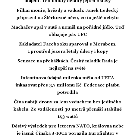
utajení. Teď unikly detaily jejich oslavy
Filharmonie, hvězdy a vzduch: Janek Ledecký
připravil na Štěrkovně něco, co tu ještě nebylo
Machačev spal v autě a neměl na pořádné jídlo. Teď
obhajuje pás UFC
Zakladatel Facebooku sparoval s Merabem.
Uprostřed jezera létaly údery i kopy
Senzace na překážkách. Český mladík Rada je
nejlepší na světě
Infantinova údajná milenka měla od UEFA
inkasovat přes 3,7 milionu Kč. Federace platbu
potvrdila
Čína nabíjí drony za letu vzduchem bez jediného
kabelu. Ze vzdálenosti 30 metrů přenáší stabilně
143 wattů
Děsivý výsledek pro letectva NATO, královna nebe
je jasná: Čínská J-10CE porazila Eurofighter v