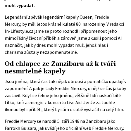
mohl vypadat.
Legendární zpěvák legendární kapely Queen, Freddie
Mercury, by měl letos krásné kulaté 80. narozeniny. V redakci
In-Lifestyle.cz jsme se proto rozhodli připomenout jeho
mimořádný životní příběh a zároveň jsme zkusili pomocí AI
naznačit, jak by dnes mohl vypadat muž, jehož hlas i
charisma zůstaly nezapomenutelné.
Od chlapce ze Zanzibaru až k tváři
nesmrtelné kapely
Jsou jména, která čas tak nějak obrousí a pomaličku upadají v
zapomnění. A pak je tady Freddie Mercury, u nějž se čas jakoby
zastavil. Když se řekne jeho jméno, většině lidí naskočí bílé
tílko, knír a energie z koncertu Live Aid. Jenže za touhle
ikonou byl i příběh, který by sám o sobě vystačil na celý film.
Freddie Mercury se narodil 5. září 1946 na Zanzibaru jako
Farrokh Bulsara, jak uvádí jeho oficiální web
Freddie Mercury
.