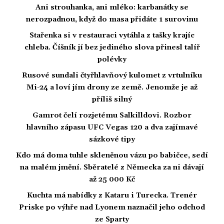
Ani strouhanka, ani mléko: karbanátky se
nerozpadnou, když do masa přidáte 1 surovinu
Stařenka si v restauraci vytáhla z tašky krajíc
chleba. Číšník jí bez jediného slova přinesl talíř
polévky
Rusové sundali čtyřhlavňový kulomet z vrtulníku
Mi-24 a loví jím drony ze země. Jenomže je až
příliš silný
Gamrot čelí rozjetému Salkilldovi. Rozbor
hlavního zápasu UFC Vegas 120 a dva zajímavé
sázkové tipy
Kdo má doma tuhle skleněnou vázu po babičce, sedí
na malém jmění. Sběratelé z Německa za ni dávají
až 25 000 Kč
Kuchta má nabídky z Kataru i Turecka. Trenér
Priske po výhře nad Lyonem naznačil jeho odchod
ze Sparty