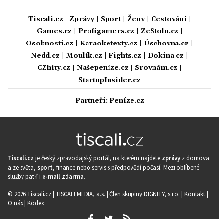
Tiscali.cz
|
Zprávy
|
Sport
|
Ženy
|
Cestování
|
Games.cz
|
Profigamers.cz
|
ZeStolu.cz
|
Osobnosti.cz
|
Karaoketexty.cz
|
Úschovna.cz
|
Nedd.cz
|
Moulík.cz
|
Fights.cz
|
Dokina.cz
|
CZhity.cz
|
Našepeníze.cz
|
Srovnám.cz
|
StartupInsider.cz
Partneři:
Peníze.cz
Tiscali.cz
je český zpravodajský portál, na kterém najdete
zprávy
z domova
a ze světa,
sport
, finance nebo servis s předpovědí počasí. Mezi oblíbené
služby patří i
e-mail zdarma
.
© 2026 Tiscali.cz |
TISCALI MEDIA, a.s.
|
Člen skupiny DIGNITY, s.r.o.
|
Kontakt
|
O nás
|
Kodex