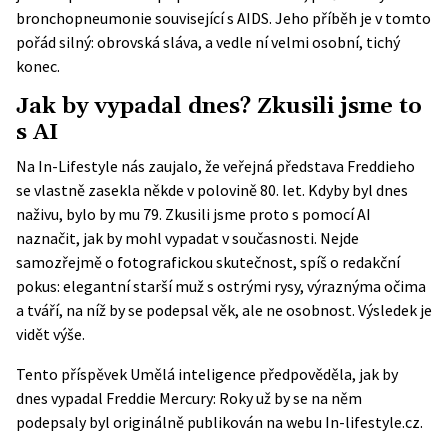
bronchopneumonie související s AIDS. Jeho příběh je v tomto
pořád silný: obrovská sláva, a vedle ní velmi osobní, tichý
konec.
Jak by vypadal dnes? Zkusili jsme to
s AI
Na In-Lifestyle nás zaujalo, že veřejná představa Freddieho
se vlastně zasekla někde v polovině 80. let. Kdyby byl dnes
naživu, bylo by mu 79. Zkusili jsme proto s pomocí AI
naznačit, jak by mohl vypadat v současnosti. Nejde
samozřejmě o fotografickou skutečnost, spíš o redakční
pokus: elegantní starší muž s ostrými rysy, výraznýma očima
a tváří, na níž by se podepsal věk, ale ne osobnost. Výsledek je
vidět výše.
Tento příspěvek
Umělá inteligence předpověděla, jak by
dnes vypadal Freddie Mercury: Roky už by se na něm
podepsaly
byl originálně publikován na webu
In-lifestyle.cz
.