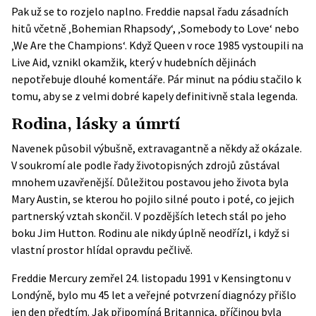
Pak už se to rozjelo naplno. Freddie napsal řadu zásadních
hitů včetně ‚Bohemian Rhapsody‘, ‚Somebody to Love‘ nebo
‚We Are the Champions‘. Když Queen v roce 1985 vystoupili na
Live Aid, vznikl okamžik, který v hudebních dějinách
nepotřebuje dlouhé komentáře. Pár minut na pódiu stačilo k
tomu, aby se z velmi dobré kapely definitivně stala legenda.
Rodina, lásky a úmrtí
Navenek působil výbušně, extravagantně a někdy až okázale.
V soukromí ale podle řady životopisných zdrojů zůstával
mnohem uzavřenější. Důležitou postavou jeho života byla
Mary Austin, se kterou ho pojilo silné pouto i poté, co jejich
partnerský vztah skončil. V pozdějších letech stál po jeho
boku Jim Hutton. Rodinu ale nikdy úplně neodřízl, i když si
vlastní prostor hlídal opravdu pečlivě.
Freddie Mercury zemřel 24. listopadu 1991 v Kensingtonu v
Londýně, bylo mu 45 let a veřejné potvrzení diagnózy přišlo
jen den předtím. Jak připomíná Britannica, příčinou byla