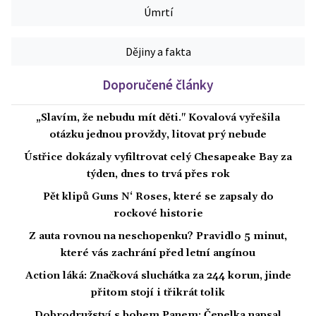
Úmrtí
Dějiny a fakta
Doporučené články
„Slavím, že nebudu mít děti." Kovalová vyřešila
otázku jednou provždy, litovat prý nebude
Ústřice dokázaly vyfiltrovat celý Chesapeake Bay za
týden, dnes to trvá přes rok
Pět klipů Guns N‘ Roses, které se zapsaly do
rockové historie
Z auta rovnou na neschopenku? Pravidlo 5 minut,
které vás zachrání před letní angínou
Action láká: Značková sluchátka za 244 korun, jinde
přitom stojí i třikrát tolik
Dobrodružství s bohem Panem: Čepelka napsal