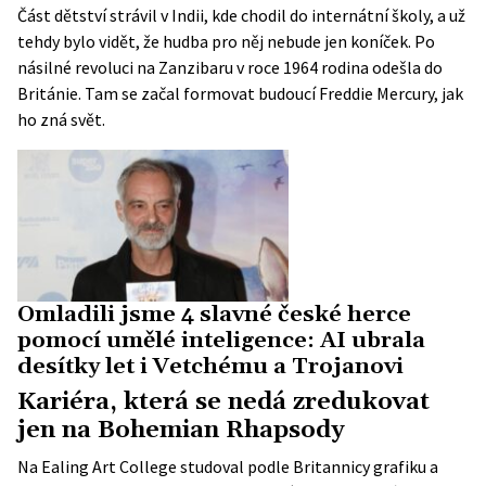
Část dětství strávil v Indii, kde chodil do internátní školy, a už
tehdy bylo vidět, že hudba pro něj nebude jen koníček. Po
násilné revoluci na Zanzibaru v roce 1964 rodina odešla do
Británie. Tam se začal formovat budoucí Freddie Mercury, jak
ho zná svět.
Omladili jsme 4 slavné české herce
pomocí umělé inteligence: AI ubrala
desítky let i Vetchému a Trojanovi
Kariéra, která se nedá zredukovat
jen na Bohemian Rhapsody
Na Ealing Art College studoval podle
Britannicy
grafiku a