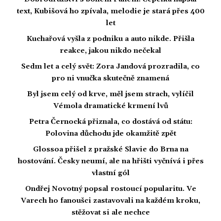
text, Kubišová ho zpívala, melodie je stará přes 400
let
Kuchařová vyšla z podniku a auto nikde. Přišla
reakce, jakou nikdo nečekal
Sedm let a celý svět: Zora Jandová prozradila, co
pro ni vnučka skutečně znamená
Byl jsem celý od krve, měl jsem strach, vylíčil
Vémola dramatické krmení lvů
Petra Černocká přiznala, co dostává od státu:
Polovina důchodu jde okamžitě zpět
Glossoa přišel z pražské Slavie do Brna na
hostování. Česky neumí, ale na hřišti vyčnívá i přes
vlastní gól
Ondřej Novotný popsal rostoucí popularitu. Ve
Varech ho fanoušci zastavovali na každém kroku,
stěžovat si ale nechce