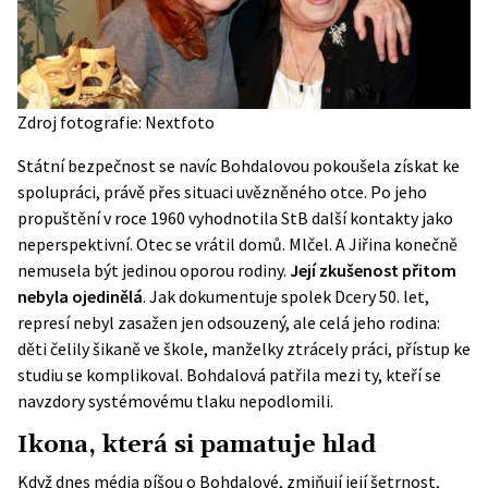
Zdroj fotografie: Nextfoto
Státní bezpečnost se navíc Bohdalovou pokoušela získat ke
spolupráci, právě přes situaci uvězněného otce. Po jeho
propuštění v roce 1960 vyhodnotila StB další kontakty jako
neperspektivní. Otec se vrátil domů. Mlčel. A Jiřina konečně
nemusela být jedinou oporou rodiny.
Její zkušenost přitom
nebyla ojedinělá
. Jak dokumentuje spolek
Dcery 50. let
,
represí nebyl zasažen jen odsouzený, ale celá jeho rodina:
děti čelily šikaně ve škole, manželky ztrácely práci, přístup ke
studiu se komplikoval. Bohdalová patřila mezi ty, kteří se
navzdory systémovému tlaku nepodlomili.
Ikona, která si pamatuje hlad
Když dnes média píšou o Bohdalové, zmiňují její šetrnost,