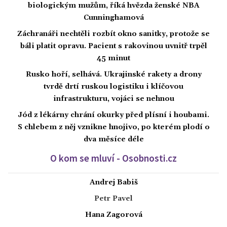
biologickým mužům, říká hvězda ženské NBA
Cunninghamová
Záchranáři nechtěli rozbít okno sanitky, protože se
báli platit opravu. Pacient s rakovinou uvnitř trpěl
45 minut
Rusko hoří, selhává. Ukrajinské rakety a drony
tvrdě drtí ruskou logistiku i klíčovou
infrastrukturu, vojáci se nehnou
Jód z lékárny chrání okurky před plísní i houbami.
S chlebem z něj vznikne hnojivo, po kterém plodí o
dva měsíce déle
O kom se mluví - Osobnosti.cz
Andrej Babiš
Petr Pavel
Hana Zagorová