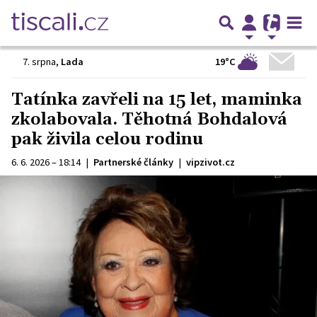
19°C
7. srpna
,
Lada
Tatínka zavřeli na 15 let, maminka
zkolabovala. Těhotná Bohdalová
pak živila celou rodinu
6. 6. 2026 – 18:14
|
Partnerské články
|
vipzivot.cz