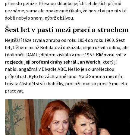
přineslo peníze. Přesnou skladbu jejích tehdejších příjmů
neznáme, sama ale opakovaně říkala, že herectví pro ni v té
době nebylo snem, nýbrž obživou.
Šest let v pasti mezi prací a strachem
Nejtěžší fáze trvala zhruba od roku 1954 do roku 1960. Šest
let, během nichž Bohdalová dokázala nejen uživit rodinu, ale
i dokončit DAMU; diplom získala v roce 1957.
Klíčovou roli v
rozjezdu její profesní dráhy sehrál Jan Werich
, který jí
nabídl angažmá v Divadle ABC. Nešlo jen o uměleckou
příležitost. Bylo to záchranné lano. Malá Simona mezitím
trávila část dětství u babičky, protože matka prostě musela
pracovat.