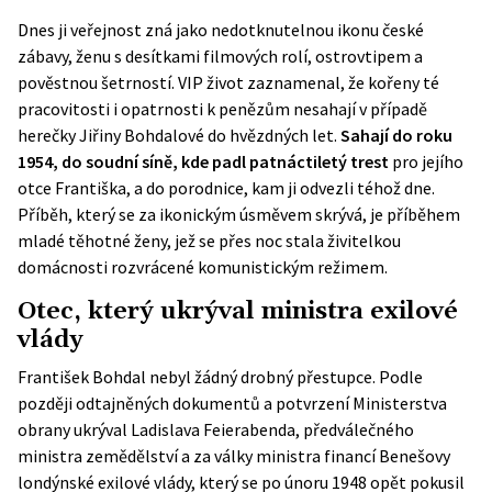
Dnes ji veřejnost zná jako nedotknutelnou ikonu české
zábavy, ženu s desítkami filmových rolí, ostrovtipem a
pověstnou šetrností. VIP život zaznamenal, že kořeny té
pracovitosti i opatrnosti k penězům nesahají v případě
herečky Jiřiny Bohdalové do hvězdných let.
Sahají do roku
1954, do soudní síně, kde padl patnáctiletý trest
pro jejího
otce Františka, a do porodnice, kam ji odvezli téhož dne.
Příběh, který se za ikonickým úsměvem skrývá, je příběhem
mladé těhotné ženy, jež se přes noc stala živitelkou
domácnosti rozvrácené komunistickým režimem.
Otec, který ukrýval ministra exilové
vlády
František Bohdal nebyl žádný drobný přestupce. Podle
později odtajněných dokumentů a potvrzení Ministerstva
obrany ukrýval Ladislava Feierabenda, předválečného
ministra zemědělství a za války ministra financí Benešovy
londýnské exilové vlády, který se po únoru 1948 opět pokusil