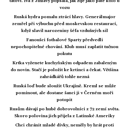
tátovi. Iva z Jihlavy popsala, jak žije jako páté kolo u
vozu
Ruská hydra pomalu ztrácí hlavy. Generálmajor
zemřel při výbuchu před moskevskou restaurací,
když slavil narozeniny šéfa vzdušných sil
Fanoušci fotbalové Sparty předvedli
nepochopitelné chování. Klub musí zaplatit tučnou
pokutu
Krtka vyženete kuchyňským odpadem zabaleným
do novin. Stačí je položit ke krtinci a čekat. Většina
zahrádkářů tohle nezná
Ruská loď bude sloužit Ukrajině. Kreml se může
pominout, ale dostane šanci ji v Černém moři
potopit
Rusům dávají po hubě dobrovolníci z 72 zemí světa.
Skoro polovina jich přijela z Latinské Ameriky
Chci chránit mladé dívky, neměly by hrát proti