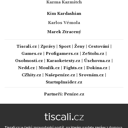
Kazma Kazmitch
Kim Kardashian
Karlos Vémola
Marek Ztracený
Tiscali.cz
|
Zprávy
|
Sport
|
Ženy
|
Cestování
|
Games.cz
|
Profigamers.cz
|
ZeStolu.cz
|
Osobnosti.cz
|
Karaoketexty.cz
|
Úschovna.cz
|
Nedd.cz
|
Moulík.cz
|
Fights.cz
|
Dokina.cz
|
CZhity.cz
|
Našepeníze.cz
|
Srovnám.cz
|
StartupInsider.cz
Partneři:
Peníze.cz
Tiscali.cz
je český zpravodajský portál, na kterém najdete
zprávy
z domova