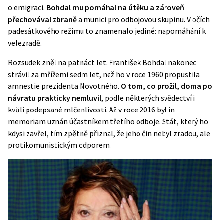
o emigraci.
Bohdal mu pomáhal na útěku a zároveň
přechovával zbraně
a munici pro odbojovou skupinu. V očích
padesátkového režimu to znamenalo jediné: napomáhání k
velezradě.
Rozsudek zněl na patnáct let. František Bohdal nakonec
strávil za mřížemi sedm let, než ho v roce 1960 propustila
amnestie prezidenta Novotného.
O tom, co prožil, doma po
návratu prakticky nemluvil
, podle některých svědectví i
kvůli podepsané mlčenlivosti. Až v roce 2016 byl in
memoriam uznán účastníkem třetího odboje. Stát, který ho
kdysi zavřel, tím zpětně přiznal, že jeho čin nebyl zradou, ale
protikomunistickým odporem.