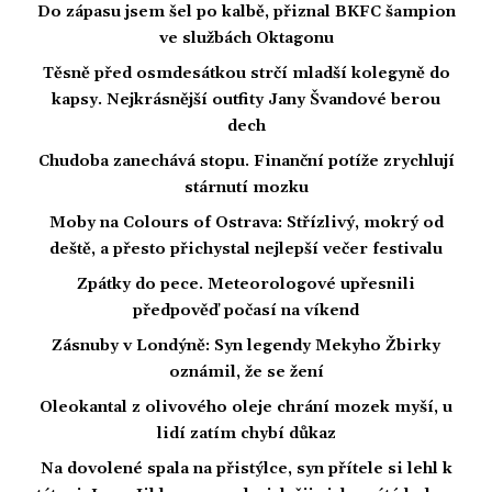
Do zápasu jsem šel po kalbě, přiznal BKFC šampion
ve službách Oktagonu
Těsně před osmdesátkou strčí mladší kolegyně do
kapsy. Nejkrásnější outfity Jany Švandové berou
dech
Chudoba zanechává stopu. Finanční potíže zrychlují
stárnutí mozku
Moby na Colours of Ostrava: Střízlivý, mokrý od
deště, a přesto přichystal nejlepší večer festivalu
Zpátky do pece. Meteorologové upřesnili
předpověď počasí na víkend
Zásnuby v Londýně: Syn legendy Mekyho Žbirky
oznámil, že se žení
Oleokantal z olivového oleje chrání mozek myší, u
lidí zatím chybí důkaz
Na dovolené spala na přistýlce, syn přítele si lehl k