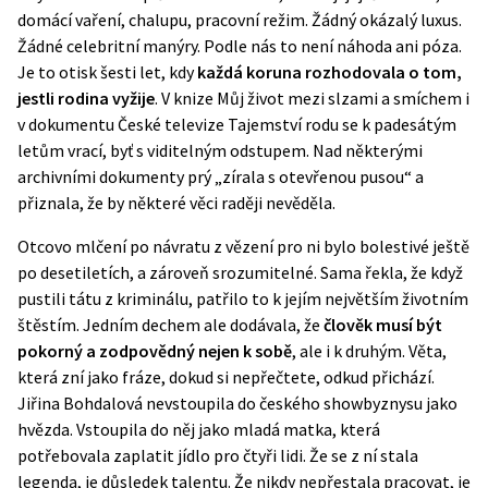
domácí vaření, chalupu, pracovní režim. Žádný okázalý luxus.
Žádné celebritní manýry. Podle nás to není náhoda ani póza.
Je to otisk šesti let, kdy
každá koruna rozhodovala o tom,
jestli rodina vyžije
. V knize Můj život mezi slzami a smíchem i
v dokumentu České televize
Tajemství rodu
se k padesátým
letům vrací, byť s viditelným odstupem. Nad některými
archivními dokumenty prý „zírala s otevřenou pusou“ a
přiznala, že by některé věci raději nevěděla.
Otcovo mlčení po návratu z vězení pro ni bylo bolestivé ještě
po desetiletích, a zároveň srozumitelné. Sama řekla, že když
pustili tátu z kriminálu, patřilo to k jejím největším životním
štěstím. Jedním dechem ale dodávala, že
člověk musí být
pokorný a zodpovědný nejen k sobě
, ale i k druhým. Věta,
která zní jako fráze, dokud si nepřečtete, odkud přichází.
Jiřina Bohdalová nevstoupila do českého showbyznysu jako
hvězda. Vstoupila do něj jako mladá matka, která
potřebovala zaplatit jídlo pro čtyři lidi. Že se z ní stala
legenda, je důsledek talentu. Že nikdy nepřestala pracovat, je