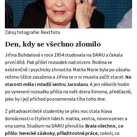
Zdroj fotografie: Nextfoto
Den, kdy se všechno zlomilo
Jiřina Bohdalová v roce 1954 studovala na DAMU a čekala
první dítě. Pak přišel rozsudek nad otcem. Rodina se
existenčně i psychicky zhroutila. Matka Marie byla po zásahu
režimu těžce zasažena a Jiřina se o ni musela začít starat.
Na
starosti měla i mladší sestru Jaroslavu
. A jen několik hodin
po vynesení rozsudku přišla na svět dcera Simona, předčasně,
jako by i její příchod poznamenala tíha toho dne.
Z pětadvacetileté studentky se přes noc stala hlava
domácnosti o čtyřech lidech: matka, sestra, novorozenec a
ona sama. Studium na DAMU přerušila.
Brala všechno, co
přišlo: herecké záskoky, příležitostné práce
, cokoli, co