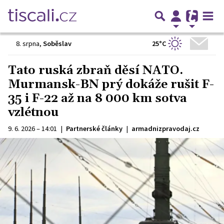
25°C
8. srpna
,
Soběslav
Tato ruská zbraň děsí NATO.
Murmansk-BN prý dokáže rušit F-
35 i F-22 až na 8 000 km sotva
vzlétnou
9. 6. 2026 – 14:01
|
Partnerské články
|
armadnizpravodaj.cz