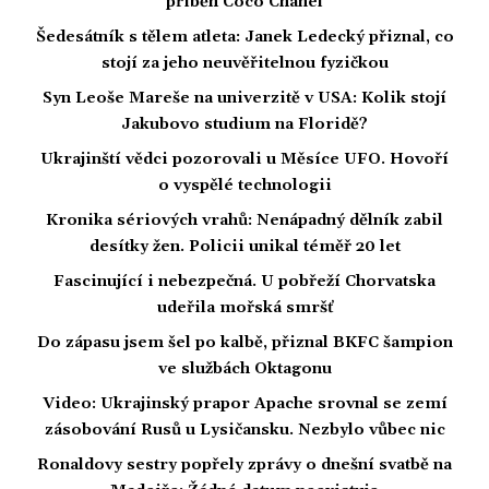
příběh Coco Chanel
Šedesátník s tělem atleta: Janek Ledecký přiznal, co
stojí za jeho neuvěřitelnou fyzičkou
Syn Leoše Mareše na univerzitě v USA: Kolik stojí
Jakubovo studium na Floridě?
Ukrajinští vědci pozorovali u Měsíce UFO. Hovoří
o vyspělé technologii
Kronika sériových vrahů: Nenápadný dělník zabil
desítky žen. Policii unikal téměř 20 let
Fascinující i nebezpečná. U pobřeží Chorvatska
udeřila mořská smršť
Do zápasu jsem šel po kalbě, přiznal BKFC šampion
ve službách Oktagonu
Video: Ukrajinský prapor Apache srovnal se zemí
zásobování Rusů u Lysičansku. Nezbylo vůbec nic
Ronaldovy sestry popřely zprávy o dnešní svatbě na