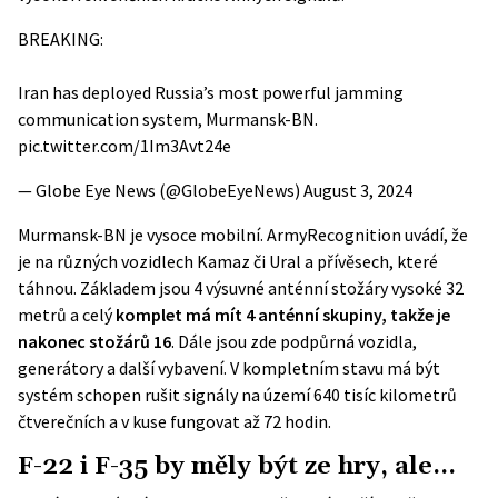
BREAKING:
Iran has deployed Russia’s most powerful jamming
communication system, Murmansk-BN.
pic.twitter.com/1Im3Avt24e
— Globe Eye News (@GlobeEyeNews)
August 3, 2024
Murmansk-BN je vysoce mobilní.
ArmyRecognition
uvádí, že
je na různých vozidlech Kamaz či Ural a přívěsech, které
táhnou. Základem jsou 4 výsuvné anténní stožáry vysoké 32
metrů a celý
komplet má mít 4 anténní skupiny, takže je
nakonec stožárů 16
. Dále jsou zde podpůrná vozidla,
generátory a další vybavení. V kompletním stavu má být
systém schopen rušit signály na území 640 tisíc kilometrů
čtverečních a v kuse fungovat až 72 hodin.
F-22 i F-35 by měly být ze hry, ale…