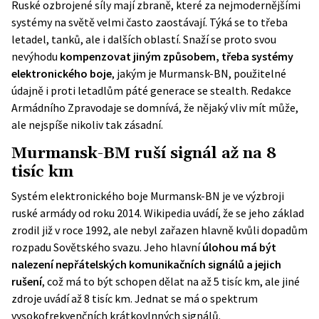
Ruské ozbrojené síly mají zbraně, které za nejmodernějšími
systémy na světě velmi často zaostávají. Týká se to třeba
letadel, tanků, ale i dalších oblastí. Snaží se proto svou
nevýhodu
kompenzovat jiným způsobem, třeba systémy
elektronického boje
, jakým je Murmansk-BN, použitelné
údajně i proti letadlům páté generace se stealth. Redakce
Armádního Zpravodaje se domnívá, že nějaký vliv mít může,
ale nejspíše nikoliv tak zásadní.
Murmansk-BM ruší signál až na 8
tisíc km
Systém elektronického boje Murmansk-BN je ve výzbroji
ruské armády od roku 2014.
Wikipedia
uvádí, že se jeho základ
zrodil již v roce 1992, ale nebyl zařazen hlavně kvůli dopadům
rozpadu Sovětského svazu. Jeho hlavní
úlohou má být
nalezení nepřátelských komunikačních signálů a jejich
rušení
, což má to být schopen dělat na až 5 tisíc km, ale jiné
zdroje uvádí až 8 tisíc km. Jednat se má o spektrum
vysokofrekvenčních krátkovlnných signálů.