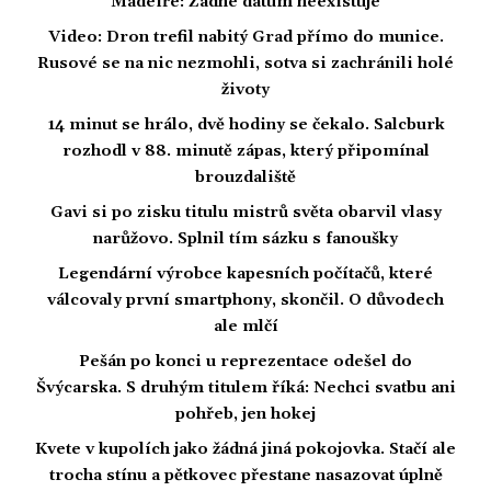
Madeiře: Žádné datum neexistuje
Video: Dron trefil nabitý Grad přímo do munice.
Rusové se na nic nezmohli, sotva si zachránili holé
životy
14 minut se hrálo, dvě hodiny se čekalo. Salcburk
rozhodl v 88. minutě zápas, který připomínal
brouzdaliště
Gavi si po zisku titulu mistrů světa obarvil vlasy
narůžovo. Splnil tím sázku s fanoušky
Legendární výrobce kapesních počítačů, které
válcovaly první smartphony, skončil. O důvodech
ale mlčí
Pešán po konci u reprezentace odešel do
Švýcarska. S druhým titulem říká: Nechci svatbu ani
pohřeb, jen hokej
Kvete v kupolích jako žádná jiná pokojovka. Stačí ale
trocha stínu a pětkovec přestane nasazovat úplně