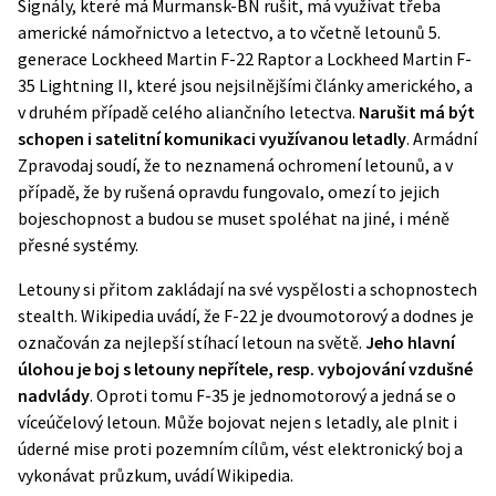
Signály, které má Murmansk-BN rušit, má využívat třeba
americké námořnictvo a letectvo, a to včetně letounů 5.
generace
Lockheed Martin F-22 Raptor
a
Lockheed Martin F-
35 Lightning II
, které jsou nejsilnějšími články amerického, a
v druhém případě celého aliančního letectva.
Narušit má být
schopen i satelitní komunikaci využívanou letadly
. Armádní
Zpravodaj soudí, že to neznamená ochromení letounů, a v
případě, že by rušená opravdu fungovalo, omezí to jejich
bojeschopnost a budou se muset spoléhat na jiné, i méně
přesné systémy.
Letouny si přitom zakládají na své vyspělosti a schopnostech
stealth.
Wikipedia
uvádí, že F-22 je dvoumotorový a dodnes je
označován za nejlepší stíhací letoun na světě.
Jeho hlavní
úlohou je boj s letouny nepřítele, resp. vybojování vzdušné
nadvlády
. Oproti tomu F-35 je jednomotorový a jedná se o
víceúčelový letoun. Může bojovat nejen s letadly, ale plnit i
úderné mise proti pozemním cílům, vést elektronický boj a
vykonávat průzkum, uvádí
Wikipedia
.