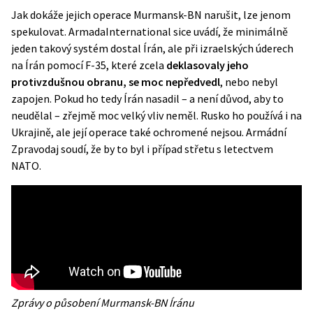
Jak dokáže jejich operace Murmansk-BN narušit, lze jenom
spekulovat.
ArmadaInternational
sice uvádí, že minimálně
jeden takový systém dostal Írán, ale při izraelských úderech
na Írán pomocí F-35, které zcela
deklasovaly jeho
protivzdušnou obranu, se moc nepředvedl
, nebo nebyl
zapojen. Pokud ho tedy Írán nasadil – a není důvod, aby to
neudělal – zřejmě moc velký vliv neměl. Rusko ho používá i na
Ukrajině, ale její operace také ochromené nejsou. Armádní
Zpravodaj soudí, že by to byl i případ střetu s
letectvem
NATO
.
Zprávy o působení Murmansk-BN Íránu